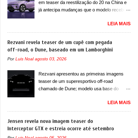
em teaser da reestilização do 20 na China e
imagens teaser, o Formula S será o primeiro
do vinco e uma nova entrada de ar inferio...
já antecipa mudanças que o modelo receberá
três volumes da Fang Cheng Bao, que
em sua dianteira A Lynk & Co confirmou que
parece se perder na sua identidade com a
LEIA MAIS
vai apresentar na China as primeiras
Denza. Até o momento, a marca divulgou
mudanças para o Z20, um misto de hatch
algumas imagens externas e informações
com SUV que é vendido no mercado chinês
Rezvani revela teaser de um cupê com pegada
sobre o sedã, que terá seu lançamento ainda
desde o lançamento, em 2024. Agora, o
off-road, o Dune, baseado em um Lamborghini
neste ano de 2026. Em termos de design, o
modelo passará por sua primeira mudança
Formula S segue basicamente as mesmas
Por
Luis Noal
agosto 03, 2026
visual e também mudará de nome. Vendido
linhas do conceito que o antecipou no Salão
na Europa como 02 e Z20 na China, o elétrico
de Pequim, que aconteceu no primeiro
Rezvani apresentou as primeiras imagens
passará a ser vendido na China apenas
semestre. Na dianteira, o sedã conta com
teaser de um superesportivo off-road
como ‘20’. Junto das mudanças visuais, a
faróis mais quadrados e compactos, com
chamado de Dune; modelo usa base do
marca confirmou que ele pode ser um dos
luzes ...
Lamborghini Urus e proposta do Sterrato A
primeiros produtos da empresa a usar um
LEIA MAIS
Rezvani apresentou as primeiras imagens
novo motor elétrico. Chamado de ’16 em 1’,
teaser de um novo superesportivo que vai
também chamado de Thunder, ele apresenta
oferecer aos seus consumidores. Trata-se do
Jensen revela nova imagem teaser do
uma melhoria de eficiência térmica e integra
Dune, um cupê superesportivo que terá uma
Interceptor GTX e estreia ocorre até setembro
12 elementos de hardware. Entre eles, motor
proposta off-road assim como outros
elétrico, controlador de motor, redutor,
Por
Luis Noal
agosto 05, 2026