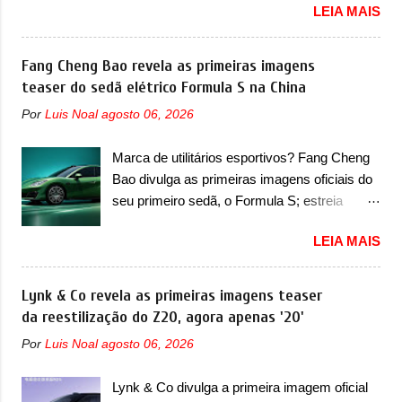
LEIA MAIS
revelou as primeiras imagens teaser de uma
chegada do motor T200, que estreou nos
mudança visual para um dos seus menores
irmãos Pulse e Fastback. "A Fiat Strada é
sedãs elétricos na China, pertencente à linha
Fang Cheng Bao revela as primeiras imagens
mais do que uma picape, é uma verdadeira
Ocean. Trata-se do Seal 06 EV, lançado no
teaser do sedã elétrico Formula S na China
revolução no mercado automotivo. Há alguns
segundo semestre de 2025. Sim, há menos
anos era improvável pensar que uma picape
Por
Luis Noal
agosto 06, 2026
de um ano. O modelo agora passará a ser
chagaria ao topo do mercado brasileiro, algo
vendido com mudanças visuais na dianteira e
que só a Strada fez. Mais do que isso: ela é a
Marca de utilitários esportivos? Fang Cheng
na traseira, que vão atualizá-los para a
prova viva que time que está ganhando se
Bao divulga as primeiras imagens oficiais do
identidade visual mais moderna da marca,
mexe sim. Ao longo da sua história, ela...
seu primeiro sedã, o Formula S; estreia
mas ainda sem motivos para que essa
acontece ainda em 2026 Lançada em 2023
mudança já seja tão recente assim (o que
LEIA MAIS
como uma marca com utilitários esportivos, a
não deve ter agradado em nada os primeiros
Fang Cheng Bao nasceu como uma empresa
consumidores). Pelas imagens teaser, se
voltada a desenvolver utilitários esportivos
Lynk & Co revela as primeiras imagens teaser
percebe que o sedã contará com um novo
com uma pegada mais off-road. E isso
da reestilização do Z20, agora apenas '20'
para-choque na dianteira. Ele passa a trazer
funcionou muito bem com o lançamento dos
um vinco horizontal mais destacado que
Por
Luis Noal
agosto 06, 2026
modelos Bao 5 e Bao 8, além do Tai 3 e Tai 7.
atravessa toda a dianteira do sedã, passando
Agora, a marca confirmou que vai entrar de
logo abaixo do logotipo e dos faróis. Ele ainda
Lynk & Co divulga a primeira imagem oficial
vez no segmento de... sedãs. Antecipado por
possui um espaço para a placa novo abaixo