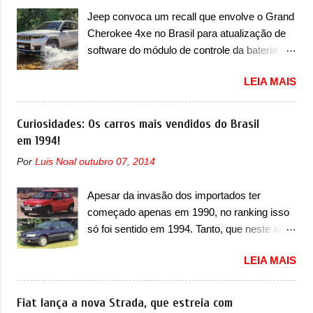
do A05, que nas imagens apareceu em sua
Jeep convoca um recall que envolve o Grand
versão mais esportiva, o A05s. Previsto para
Cherokee 4xe no Brasil para atualização de
ser lançado ainda neste ano na China, o
software do módulo de controle da bateria e
compacto elétrico colocará a Leapmotor para
possível substituição do motor do ventilador A
concorrer com uma série de outras marcas
LEIA MAIS
Jeep convocou no dia 10 de outubro de 2025
de compactos, como BYD Dolphin e Geely
um chamado que envolve os proprietários do
EX2. Visualmente, o A05 conta com um
Grand Cherokee 4xe, em sua versão única
Curiosidades: Os carros mais vendidos do Brasil
design já visto por outros modelos da marca,
Limited, com unidades de ano/modelo 2023 e
em 1994!
em especial do SUV compacto A10.
2024. A marca norte-americana diz que as
Basicamente sendo o hatch do SUV, o A05
Por
Luis Noal
outubro 07, 2014
unidades afetadas precisam retornar a uma
nasce com um design que está bastante
concessionária mais próxima para a solução
vinculado ao SUV. Na dianteira, ele possui
Apesar da invasão dos importados ter
de dois problemas. O primeiro deles será
faróis com um desenho mais retangular, com
começado apenas em 1990, no ranking isso
uma atualização do software do módulo de
um pequeno prolongamento para as laterais.
só foi sentido em 1994. Tanto, que neste ano,
controle da bateria (AHCP e HCP). Para
Os faróis cont...
possuem 9 carros inéditos nesse segmento,
alguns veículos envolvidos, também, será
LEIA MAIS
ao começar pelo Chevrolet Corsa, o mais
realizada a verificação e, se necessário, a
destacado deles no ranking que perdurou no
substituição do motor do ventilador HVAC
nosso mercado até início de 2012 e com
Fiat lança a nova Strada, que estreia com
(aquecimento, ventilação e ar-condicionado).
certeza foi um grandioso lançamento da