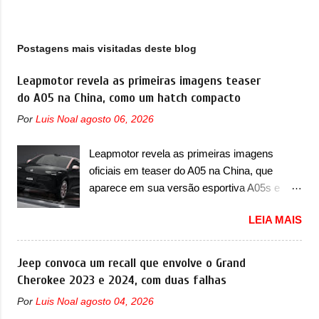
g
e
n
Postagens mais visitadas deste blog
s
Leapmotor revela as primeiras imagens teaser
do A05 na China, como um hatch compacto
Por
Luis Noal
agosto 06, 2026
Leapmotor revela as primeiras imagens
oficiais em teaser do A05 na China, que
aparece em sua versão esportiva A05s e
colocará a marca contra BYD, Geely e outras
LEIA MAIS
A Leapmotor vem apresentando uma rápida
expansão na China em termos de portfólio.
Apoiada pela Stellantis, a marca confirmou a
Jeep convoca um recall que envolve o Grand
estreia de um novo modelo compacto à sua
Cherokee 2023 e 2024, com duas falhas
linha. Posicionado entre o T03 e o B05, a
Por
Luis Noal
agosto 04, 2026
marca revelou as primeiras imagens teaser