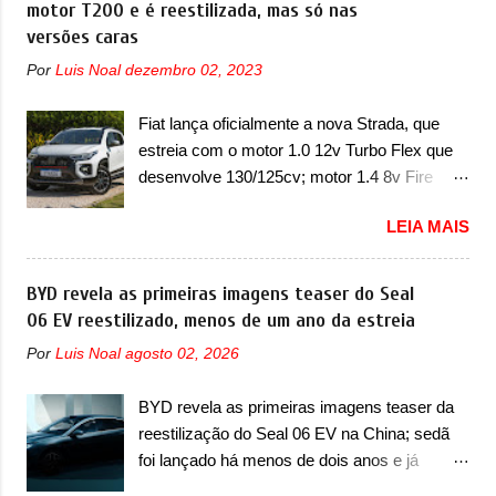
motor T200 e é reestilizada, mas só nas
A marca também confirmou que “foi
Chevrolet que assustou a concorrência.
versões caras
identificada a possibilidade de uma
Nesse ano também era lançada a nova
sobrecarga do microprocessador do Módulo
Por
Luis Noal
dezembro 02, 2023
geração do Volkswagen Gol que depois de 14
de Controle da Bateria (BPCM), que poderá
anos ganhava uma nova geração feita do
causar a perda de força motriz, requerendo a
Fiat lança oficialmente a nova Strada, que
zero, apelidada de "Bolinha" por suas formas
atualização do software do modulo de...
estreia com o motor 1.0 12v Turbo Flex que
arredondadas. Além do Gol, outro
desenvolve 130/125cv; motor 1.4 8v Fire
Volkswagen fazia sua estréia no mercado.
EVO Flex morre na picape A Fiat apresentou
Era o Pointer, versão hatchback do Logus
LEIA MAIS
oficialmente a nova Strada, que aparece com
que chegava depois de um ano de atraso. A
mudanças visuais e com uma nova opção de
invasão de 1994 foi marcava pelos
motor. Depois da picape compacta receber o
BYD revela as primeiras imagens teaser do Seal
franceses, alemães, japoneses e coreanos
câmbio automático CVT no ano passado, a
06 EV reestilizado, menos de um ano da estreia
que chegaram arrancando corações em
Fiat apresentou mudanças visuais e a estreia
nosso mercado. Os importados que mais se
Por
Luis Noal
agosto 02, 2026
do motor 1.0 12v Turbo Flex, conhecido
destacaram nas vendas em 1994 foram o
como T200. Praticamente sem concorrentes,
Renault R19 que vinha em 3 versões de
BYD revela as primeiras imagens teaser da
a Fiat Strada soube ser mutável com
carroceria, sendo duas do hatch e o sedan, a
reestilização do Seal 06 EV na China; sedã
avanços importantes que a concorrência
famosa Kia Besta, o Vol...
foi lançado há menos de dois anos e já
nunca conseguiu acompanhar e agora ela
receberá a sua primeira mudança A BYD
abre uma distância ainda maior com a