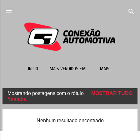
Pular para o conteúdo principal
INÍCIO
MAIS VENDIDOS EM...
MAIS…
Mostrando postagens com o rótulo
MOSTRAR TUDO
P
Yamaha
o
s
Nenhum resultado encontrado
t
a