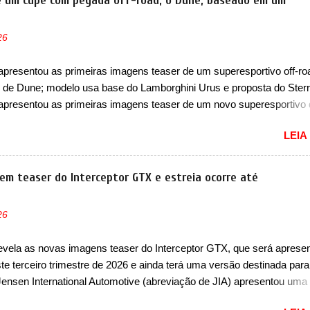
de um cupê com pegada off-road, o Dune, baseado em um
 três volumes da Fang Cheng Bao, que parece se perder na sua ident
nza. Até o momento, a marca divulgou algumas imagens externas e
26
ões sobre o sedã, que terá seu lançamento ainda neste ano de 2026
e design, o Formula S segue basicamente as mesmas linhas do conc
apresentou as primeiras imagens teaser de um superesportivo off-ro
tecipou no Salão de Pequim, que aconteceu no primeiro semestre. N
de Dune; modelo usa base do Lamborghini Urus e proposta do Sterr
, o sedã conta com faróis mais quadrados e compactos, com luzes ..
apresentou as primeiras imagens teaser de um novo superesportivo
ecer aos seus consumidores. Trata-se do Dune, um cupê superesport
LEIA
 uma proposta off-road assim como outros esportivos recentemente
 como o Porsche 911 Dakar e o... Lamborghini Huracán Sterrato. E o
taliano tem grande parte no desenvolvimento do Dune. Baseado no
em teaser do Interceptor GTX e estreia ocorre até
 o Dune nasce com uma proposta similar ao que a marca apresent
to, mas com um design ainda mais Mad Max – algo característico da
26
 Junto com as imagens, a marca já confirmou que o Dune será um c
lusivo. Ao todo, serão apenas sete unidades produzidas... para todo
evela as novas imagens teaser do Interceptor GTX, que será aprese
u seja, limitado demais. Ele será equipado com um motor V10
te terceiro trimestre de 2026 e ainda terá uma versão destinada para
rger capaz de desenvolver cerca de 800cv que separou a performa
Jensen International Automotive (abreviação de JIA) apresentou uma
a aventura i...
easer que mostra como será o Interceptor GTX, o esportivo que