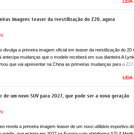
LEIA
rá a marca no mercado. O granturismo (GT) apareceu em uma nova
 traseira, onde ele aparece o para-choque traseiro. A marca ainda
 que o esportivo será apresentado no terceiro trimestre de 2026, ou 
eiras imagens teaser da reestilização do Z20, agora
á entre os meses de julho e setembro (e já estamos em agosto), ou 
a deve aparecer neste mês ou até o dia 30 de setembro. A marca con
26
apresentar um "protótipo de pré-produção, de altíssimo desempenho,
 para pistas" , que vai antecipar as futuras versões de rua do esporti
 divulga a primeira imagem oficial em teaser da reestilização do 20 
mpo, a Jensen descreveu o misterioso esportivo como um “protótip
já antecipa mudanças que o modelo receberá em sua dianteira A Lyn
o” que estabelece as bases para "div...
rmou que vai apresentar na China as primeiras mudanças para o Z20
 hatch com SUV que é vendido no mercado chinês desde o lançamen
LEIA
 Agora, o modelo passará por sua primeira mudança visual e també
e nome. Vendido na Europa como 02 e Z20 na China, o elétrico pass
ido na China apenas como ‘20’. Junto das mudanças visuais, a marc
r de um novo SUV para 2027, que pode ser a nova geração
u que ele pode ser um dos primeiros produtos da empresa a usar u
étrico. Chamado de ’16 em 1’, também chamado de Thunder, ele apr
26
ria de eficiência térmica e integra 12 elementos de hardware. Entre 
étrico, controlador de motor, redutor, conversor CC-CC, OBC, PDU,
o revela a primeira imagem teaser de um novo utilitário esportivo d
MS, VCU, TMS, controle ativo de pré-carga e gateway de domínio 
 médio, que estreia em 2027 na Europa com plataforma STLA Medi