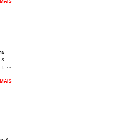
 MAIS
seja,
seja,
firmou
vo. Ao
na
o
k &
, um
to,
 MAIS
m
ará a
a
m novo
esenta
eles,
o
de
um A