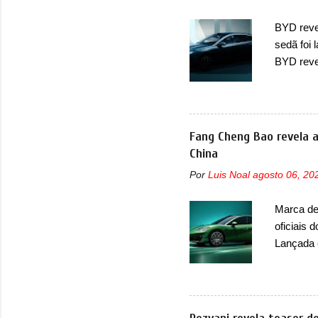
automoti
BYD revel
topo do m
sedã foi
prova viv
BYD reve
ela...
seus meno
Seal 06 
modelo a
traseira,
Fang Cheng Bao revela a
ainda se
China
deve ter
Por
Luis Noal
agosto 06, 20
percebe 
trazer um
Marca de 
passando 
oficiais 
placa nov
Lançada 
nasceu c
pegada m
Bao 5 e B
vez no s