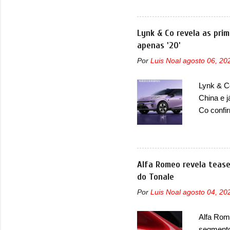
recoloca
imagem de
confirmou
Lynk & Co revela as prim
acontecer
apenas '20'
a estrei
Por
Luis Noal
agosto 06, 20
que vai 
exclusivo
Lynk & Co
mesmo te
China e 
aprimorad
Co confi
misto de
em 2024.
mudará d
ser vend
Alfa Romeo revela tease
confirmo
do Tonale
motor el
Por
Luis Noal
agosto 04, 20
uma melho
motor el
Alfa Rome
HBMS, LB
segmento