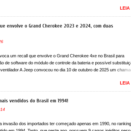
lio. Apoiada pela Stellantis, a marca confirmou a estreia de um novo
LEIA
ompacto à sua linha. Posicionado entre o T03 e o B05, a marca reve
s imagens teaser do A05, que nas imagens apareceu em sua versão
, o A05s. Previsto para ser lançado ainda neste ano na China, o com
que envolve o Grand Cherokee 2023 e 2024, com duas
 colocará a Leapmotor para concorrer com uma série de outras marca
s, como BYD Dolphin e Geely EX2. Visualmente, o A05 conta com
26
á visto por outros modelos da marca, em especial do SUV compacto 
nte sendo o hatch do SUV, o A05 nasce com um design que está
voca um recall que envolve o Grand Cherokee 4xe no Brasil para
 vinculado ao SUV. Na dianteira, ele possui faróis com um desenho 
ão de software do módulo de controle da bateria e possível substitui
r, com um pequeno prolongamento para as laterais. Os faróis cont...
 ventilador A Jeep convocou no dia 10 de outubro de 2025 um cham
lve os proprietários do Grand Cherokee 4xe, em sua versão única Li
LEIA
ades de ano/modelo 2023 e 2024. A marca norte-americana diz que 
 afetadas precisam retornar a uma concessionária mais próxima par
e dois problemas. O primeiro deles será uma atualização do softwar
mais vendidos do Brasil em 1994!
e controle da bateria (AHCP e HCP). Para alguns veículos envolvido
014
erá realizada a verificação e, se necessário, a substituição do moto
or HVAC (aquecimento, ventilação e ar-condicionado). A marca tamb
a invasão dos importados ter começado apenas em 1990, no ranking
 que “foi identificada a possibilidade de uma sobrecarga do
ntido em 1994. Tanto, que neste ano, possuem 9 carros inéditos ness