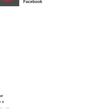
 TUDO
Facebook
ue
y e
rmos