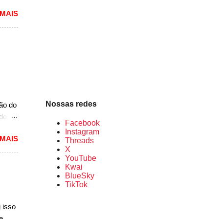
 MAIS
lou as
 mais
pacto
s de
 um
A10.
mais
Nossas redes
ção do
ado
Facebook
mited,
Instagram
 MAIS
as
Threads
X
a a
YouTube
e do
Kwai
s,
BlueSky
TikTok
r do
ém
 isso
e