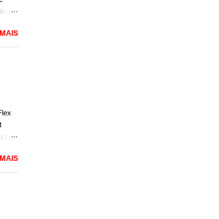
sar a
ing
dioso
 MAIS
ra
uma
das.
versão
1994
caram
Flex
ria,
t
e com
 MAIS
reia
 a
nda
k. "A
do