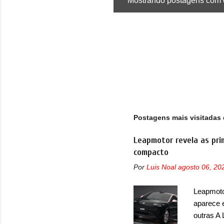
Mostrando postagens com 
P
o
s
t
a
g
e
n
s
Postagens mais visitadas 
Leapmotor revela as pri
compacto
Por
Luis Noal
agosto 06, 20
Leapmotor
aparece 
outras A