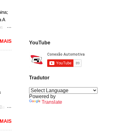
ao
ina;
a A
,
os
do
 MAIS
o. O
YouTube
a, mas
não
r, se
Tradutor
a a
sedã,
s
ra a
Powered by
Translate
 Bao
 uma
 MAIS
delos
de
rá o