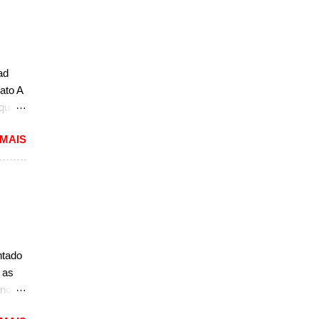
idade
. Em
eito
ad
a
ato A
.
 que
ivo
 MAIS
ou com
arro
ntado
 as
nce
 nova