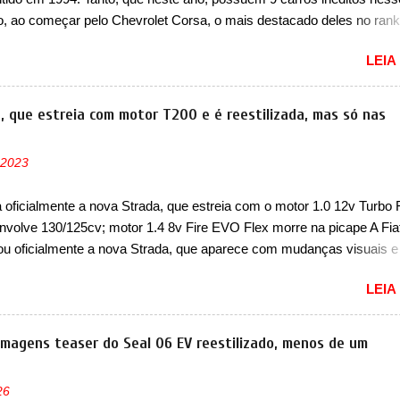
cessador do Módulo de Controle da Bateria (BPCM), que poderá cau
, ao começar pelo Chevrolet Corsa, o mais destacado deles no rank
força motriz, requerendo a atualização do software do modulo de...
urou no nosso mercado até início de 2012 e com certeza foi um gran
LEIA
to da Chevrolet que assustou a concorrência. Nesse ano também e
a nova geração do Volkswagen Gol que depois de 14 anos ganhava 
ção feita do zero, apelidada de "Bolinha" por suas formas arredonda
a, que estreia com motor T200 e é reestilizada, mas só nas
ol, outro Volkswagen fazia sua estréia no mercado. Era o Pointer, 
k do Logus que chegava depois de um ano de atraso. A invasão de 
 2023
ava pelos franceses, alemães, japoneses e coreanos que chegaram
do corações em nosso mercado. Os importados que mais se desta
a oficialmente a nova Strada, que estreia com o motor 1.0 12v Turbo 
as em 1994 foram o Renault R19 que vinha em 3 versões de carroce
nvolve 130/125cv; motor 1.4 8v Fire EVO Flex morre na picape A Fia
s do hatch e o sedan, a famosa Kia Besta, o Vol...
ou oficialmente a nova Strada, que aparece com mudanças visuais 
 opção de motor. Depois da picape compacta receber o câmbio
LEIA
co CVT no ano passado, a Fiat apresentou mudanças visuais e a est
 1.0 12v Turbo Flex, conhecido como T200. Praticamente sem
ntes, a Fiat Strada soube ser mutável com avanços importantes que
 imagens teaser do Seal 06 EV reestilizado, menos de um
ncia nunca conseguiu acompanhar e agora ela abre uma distância ai
m a chegada do motor T200, que estreou nos irmãos Pulse e Fastbac
26
ada é mais do que uma picape, é uma verdadeira revolução no merca