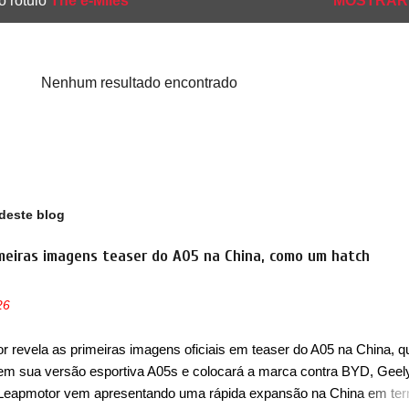
o rótulo
The e-Miles
MOSTRAR
Nenhum resultado encontrado
deste blog
meiras imagens teaser do A05 na China, como um hatch
26
 revela as primeiras imagens oficiais em teaser do A05 na China, q
em sua versão esportiva A05s e colocará a marca contra BYD, Geel
 Leapmotor vem apresentando uma rápida expansão na China em te