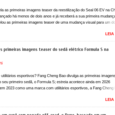
vo. Há alguns anos era improvável pensar que uma picape chagaria 
a as primeiras imagens teaser da reestilização do Seal 06 EV na Ch
ercado brasileiro, algo que só a Strada fez. Mais do que isso: ela é a
 lançado há menos de dois anos e já receberá a sua primeira mudanç
a que time que está ganhando se mexe sim. Ao longo da sua história
lou as primeiras imagens teaser de uma mudança visual para um d
res sedãs elétricos na China, pertencente à linha Ocean. Trata-se 
LEIA
EV, lançado no segundo semestre de 2025. Sim, há menos de um an
gora passará a ser vendido com mudanças visuais na dianteira e na
 que vão atualizá-los para a identidade visual mais moderna da marc
s primeiras imagens teaser do sedã elétrico Formula S na
m motivos para que essa mudança já seja tão recente assim (o que 
 agradado em nada os primeiros consumidores). Pelas imagens tease
26
que o sedã contará com um novo para-choque na dianteira. Ele pass
 vinco horizontal mais destacado que atravessa toda a dianteira do 
utilitários esportivos? Fang Cheng Bao divulga as primeiras imagen
logo abaixo do logotipo e dos faróis. Ele ainda possui um espaço pa
do seu primeiro sedã, o Formula S; estreia acontece ainda em 2026
o abaixo do vinco e uma nova entrada de ar inferio...
em 2023 como uma marca com utilitários esportivos, a Fang Cheng
omo uma empresa voltada a desenvolver utilitários esportivos com
LEIA
ais off-road. E isso funcionou muito bem com o lançamento dos mo
ao 8, além do Tai 3 e Tai 7. Agora, a marca confirmou que vai entrar 
egmento de... sedãs. Antecipado por imagens teaser, o Formula S se