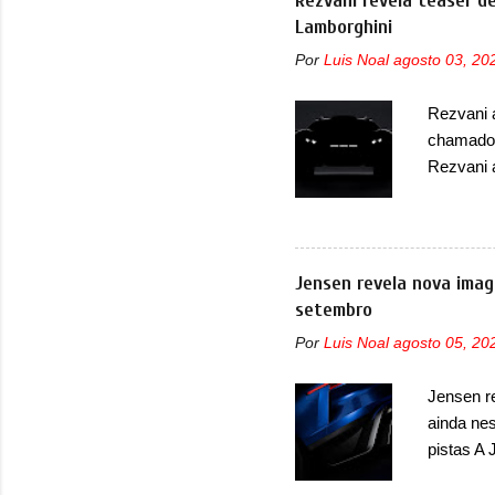
Rezvani revela teaser 
primeiro
Lamborghini
com a De
Por
Luis Noal
agosto 03, 20
informaç
termos d
Rezvani 
que o an
chamado 
dianteira
Rezvani 
vai ofer
que terá
tiveram,
modelo i
Jensen revela nova imag
Huracán,
setembro
o Sterra
Por
Luis Noal
agosto 05, 20
Rezvani.
muito exc
Jensen r
mundo, o
ainda nes
Supercha
pistas A 
exótica d
imagem t