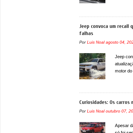
de portfó
modelo c
primeira
esportiva
Jeep convoca um recall 
elétrico
falhas
compacto
Por
Luis Noal
agosto 04, 20
design j
Basicame
Jeep con
bastante
atualizaç
retangula
motor do
que envo
com unid
unidades
solução d
Curiosidades: Os carros 
módulo d
Por
Luis Noal
outubro 07, 2
também, s
ventilad
Apesar d
confirmou
só foi se