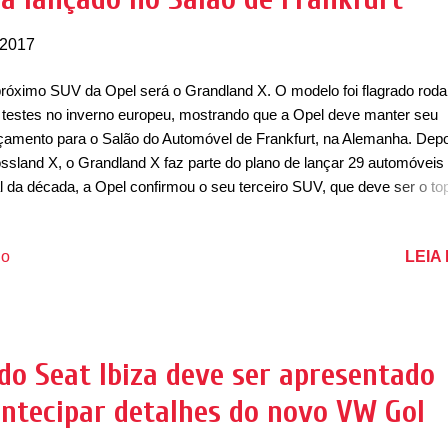
 2017
róximo SUV da Opel será o Grandland X. O modelo foi flagrado rod
testes no inverno europeu, mostrando que a Opel deve manter seu
çamento para o Salão do Automóvel de Frankfurt, na Alemanha. Depo
ssland X, o Grandland X faz parte do plano de lançar 29 automóveis 
al da década, a Opel confirmou o seu terceiro SUV, que deve ser o to
ha. Ele deve ser lançado no segundo semestre de 2017, possivelmen
ão do Automóvel de Frankfurt e deve concorrer com Volkswagen Tig
LEIA
io
panhia. Além disso, para baratear os custos deve compartilhar peç
 Astra e Zafira. Ainda sem divulgar detalhes da novidade, a diretora 
keting da Opel, Tina Müller, diz que “o nome Opel Grandland X é um 
ntureiro sempre preparada para explorar algo novo – tanto em um
iente urbano ou rural. Nosso novo crossover será fantástico e trará
do Seat Ibiza deve ser apresentado
os clientes para a marca Opel”. Sabe-se até o momento que o Gran
antecipar detalhes do novo VW Gol
eve usar a mesma plataforma do Peugeot 3008, a EM...