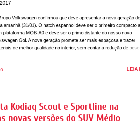
 2017
rupo Volkswagen confirmou que deve apresentar a nova geração do
za amanhã (31/01). O hatch espanhol deve ser o primeiro compacto a
 plataforma MQB-A0 e deve ser o primo distante do nosso novo
kswagen Gol. A nova geração promete ser mais espaçosa e trazer
eriais de melhor qualidade no interior, sem contar a redução de peso
taforma MQB. O design ainda é uma incógnita, mas espera-se que e
ha inspiração no irmão maior Leon, com linhas mais retas que o mod
LEIA
io
al, além da característica grade frontal e faróis redesenhados. Em br
e novo Ibiza também dará origem a um crossover compacto. Posici
ixo do Ateca, o pequeno utilitário enfrentará rivais como o Nissan Ju
geot 2008. Lançado em 1984, o Ibiza é um dos automóveis mais ant
da em produção pela Seat e já vendeu mais de 5,4 milhões de unidad
ta Kodiaq Scout e Sportline na
gada da nova geração pode marcar uma nova fase para a Seat e as
s novas versões do SUV Médio
das do hatch começam ainda no primeiro trimestre na Europa...