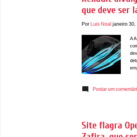
que deve ser 
alt
Por
Luis Noal
janeiro 30,
A A
com
dev
det
emp
car
tra
Postar um comentár
per
Dep
o S
Cay
lim
Site flagra Op
Edi
Zafira, que se
do 