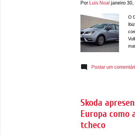
Por
Luis Noal
janeiro 30,
O G
Ibi
com
Vol
mat
pla
ten
Postar um comentár
atu
est
aba
Peu
ain
Skoda apresen
che
Europa como a
ven
tcheco