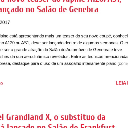
lançado no Salão de Genebra
ura e uma distância entre eixos de 2,74 metros. Considerado um dos l
 2017
lpine está apresentando mais um teaser do seu novo coupé, conhec
o A120 ou AS1, deve ser lançado dentro de algumas semanas. O c
e ser a grande atração do Salão do Automóvel de Genebra e teve
alhes da sua aerodinâmica revelados. Entre as técnicas mencionada
resa, destaque para o uso de um assoalho inteiramente plano (co
ros de corrida) associado a um difusor localizado abaixo do para-ch
seiro. A combinação eliminou a necessidade de um spoiler traseiro e
LEIA
io
mitiu mais ousadia por parte dos designers na concepção da carrocer
ois de 22 anos de ausência, a marca deve ter presença confirmada
alão de Genebra, para concorrer com Alfa Romeo 4C, Porsche 718
man, Audi TT, entre outros. Vendido primeiramente em uma série es
itada a 1.955 unidades (ano de estreia da marca), chamada de Primi
el Grandland X, o substituo da
tion. Interessados da Europa e do Japão podem fazer reservas por 
rá lançado no Salão de Frankfurt
pagamento inicial de 2.000 euros, necessários para garantir ...