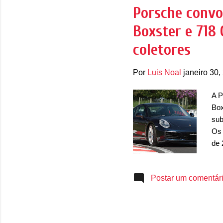
P
Porsche convoc
o
Boxster e 718
s
t
coletores
a
g
Por
Luis Noal
janeiro 30,
e
A P
n
Box
s
sub
Os 
de 
inf
de 
Postar um comentár
par
com
ser
pod