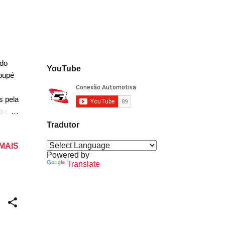
anç...
ido
YouTube
oupé
s pela
mo em
oque
Tradutor
 MAIS
ia.
Powered by
 para
Translate
pecial
ère
meio