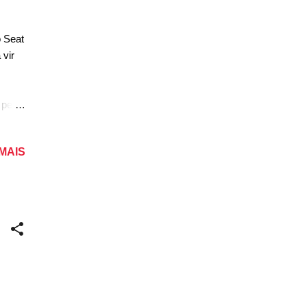
 Seat
 vir
 pela
le
elo
 MAIS
eve,
onado
ke e
igos
es. A