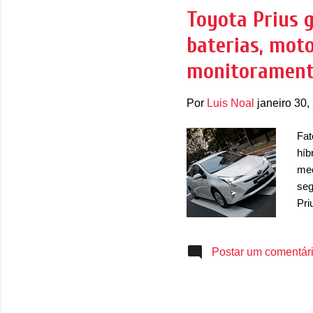
avi
Toyota Prius 
inf
baterias, moto
monitoramen
Por
Luis Noal
janeiro 30,
Fat
híb
mec
seg
Pri
trê
cob
Postar um comentár
mon
con
pla
pri