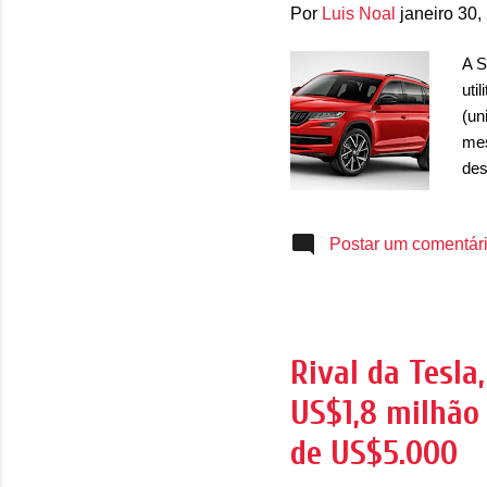
Por
Luis Noal
janeiro 30,
A S
uti
(un
mes
des
cro
do 
Postar um comentár
mot
sei
Ele
TSI
Tur
Rival da Tesla
ou 
US$1,8 milhão
com
de US$5.000