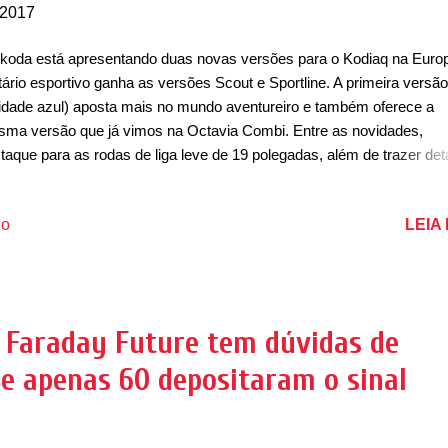
 2017
koda está apresentando duas novas versões para o Kodiaq na Euro
litário esportivo ganha as versões Scout e Sportline. A primeira versão
idade azul) aposta mais no mundo aventureiro e também oferece a
ma versão que já vimos na Octavia Combi. Entre as novidades,
taque para as rodas de liga leve de 19 polegadas, além de trazer det
mados na dianteira e na traseira, além de trazer o nome Scout na t
porta-malas. O utilitário possui, entre os opcionais, proteção inferior 
LEIA
io
or e câmbio, além de outros componentes. O modelo ainda dispõe d
s modos de condução: Eco, Comfort, Normal, Sport, Snow e Individua
 é equipado com motor 1.4 TSI que desenvolve 125cv depotência ou
 que desenvolve 180cv de potência. Na mecânica, ainda oferece o 2
bo Diesel de 150cv ou 190cv acoplado ao câmbio manual de 6 marc
, Faraday Future tem dúvidas de
automático DSG de 7 velocidades, com tração integral nas quatro ro
 e apenas 60 depositaram o sinal
o opcional. Já a versão Sportine, os destaques ficam p...