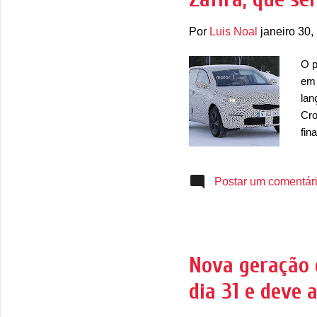
Por
Luis Noal
janeiro 30,
O p
em 
lan
Cro
fin
lin
Sal
Postar um comentár
com
com
mar
ave
amb
Nova geração 
nov
dia 31 e deve 
X d