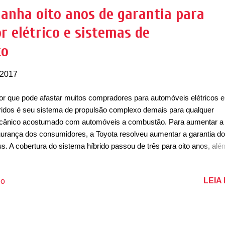
sados por meio de contato direto feito pela concessionária. A marca 
ganha oito anos de garantia para
ormou o final dos chassis das unidades avariadas.
r elétrico e sistemas de
to
 2017
or que pode afastar muitos compradores para automóveis elétricos e
ridos é seu sistema de propulsão complexo demais para qualquer
ânico acostumado com automóveis a combustão. Para aumentar a
urança dos consumidores, a Toyota resolveu aumentar a garantia do
us. A cobertura do sistema híbrido passou de três para oito anos, al
s anos que a marca oferece para o carro. A garantia de oito anos dev
rir a bateria, central de monitoramento da bateria, central de
LEIA
io
itoramento do sistema e o motor elétrico. Para ter este "direito" o
sumidor precisa fazer a manutenção do Prius em conformidade com
no de revisões periódicas, de 10.000 km ou 1 ano, o que acontecer
meiro. Os preços das revisões do Prius variam de R$220,08 a R$999