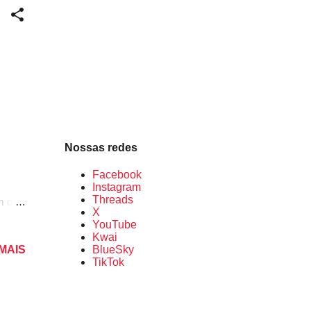
não
Nossas redes
Facebook
Instagram
Threads
ém dos
X
e
YouTube
Kwai
BlueSky
 MAIS
TikTok
 o
,90.