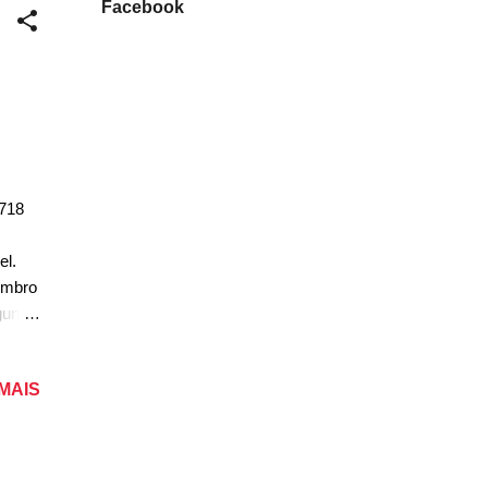
Facebook
 718
el.
embro
gundo
ores
a do
 MAIS
serão
e
o