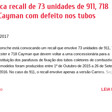
a recall de 73 unidades de 911, 718
 Cayman com defeito nos tubos
 2017
orsche está convocando um recall que envolve 73 unidades de 911,
ster e 718 Cayman que devem voltar a uma concessionária para a
stituição dos parafusos de fixação dos tubos coletores de combustív
modelos foram produzidos entre 1º de Outubro de 2015 a 26 de Set
2016. No caso do 911, o recall envolve apenas a versão Carrera. Se
orma a marca, "é possível que o parafuso de fixação dos tubos colet
combustível não esteja apertado adequadamente. A solução é a troc
LEIA
io
afuso." . Segundo comunicado emitido pela marca, os proprietários 
unicados diretamente pela Porsche para realizar o agendamento do
viço, que demora de 4 a 5 horas. De acordo com a Porsche, o client
e continuar a utilizar o veículo com segurança. Todos os donos serã