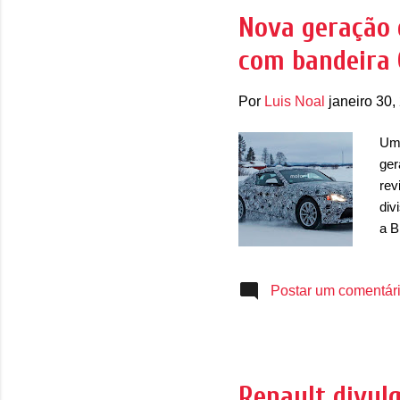
Na 
Nova geração 
que
com bandeira 
ele
Por
Luis Noal
janeiro 30,
Um 
ger
rev
div
a B
apr
dev
Postar um comentár
dev
uni
4,5
dis
1.3
Renault divulg
Con