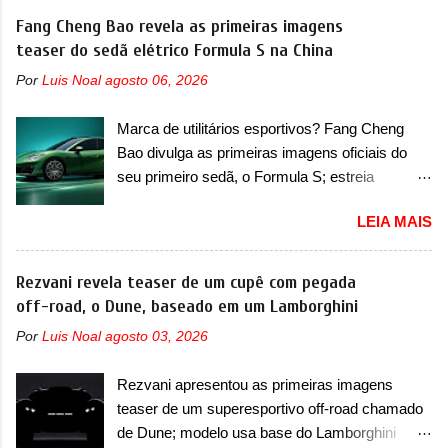
Fastback. "A Fiat Strada é mais do que uma
elétricos na China, pertencente à linha Ocean.
Fang Cheng Bao revela as primeiras imagens
picape, é uma verdadeira revolução no
Trata-se do Seal 06 EV, lançado no segundo
teaser do sedã elétrico Formula S na China
mercado automotivo. Há alguns anos era
semestre de 2025. Sim, há menos de um ano.
improvável pensar que uma picape chagaria ao
Por
Luis Noal
agosto 06, 2026
O modelo agora passará a ser vendido com
topo do mercado brasileiro, algo que só a
mudanças visuais na dianteira e na traseira,
Strada fez. Mais do que isso: ela é a prova viva
Marca de utilitários esportivos? Fang Cheng
que vão atualizá-los para a identidade visual
que time que está ganhando se mexe sim. Ao
Bao divulga as primeiras imagens oficiais do
mais moderna da marca, mas ainda sem
longo da sua história, ela...
seu primeiro sedã, o Formula S; estreia
motivos para que essa mudança já seja tão
acontece ainda em 2026 Lançada em 2023
recente assim (o que não deve ter agradado em
LEIA MAIS
como uma marca com utilitários esportivos, a
nada os primeiros consumidores). Pelas
Fang Cheng Bao nasceu como uma empresa
imagens teaser, se percebe que o sedã contará
voltada a desenvolver utilitários esportivos com
Rezvani revela teaser de um cupê com pegada
com um novo para-choque na dianteira. Ele
uma pegada mais off-road. E isso funcionou
off-road, o Dune, baseado em um Lamborghini
passa a trazer um vinco horizontal mais
muito bem com o lançamento dos modelos Bao
destacado que atravessa toda a dianteira do
Por
Luis Noal
agosto 03, 2026
5 e Bao 8, além do Tai 3 e Tai 7. Agora, a marca
sedã, passando logo abaixo do logotipo e dos
confirmou que vai entrar de vez no segmento
faróis. Ele ainda possui um espaço para a placa
Rezvani apresentou as primeiras imagens
de... sedãs. Antecipado por imagens teaser, o
novo abaixo do vinco e uma nova entrada de ar
teaser de um superesportivo off-road chamado
Formula S será o primeiro três volumes da
inferio...
de Dune; modelo usa base do Lamborghini
Fang Cheng Bao, que parece se perder na sua