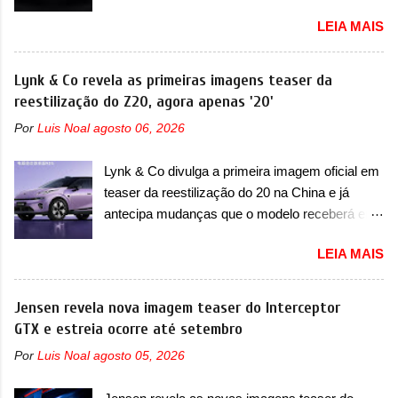
Urus e proposta do Sterrato A Rezvani
identidade com a Denza. Até o momento, a
LEIA MAIS
apresentou as primeiras imagens teaser de um
marca divulgou algumas imagens externas e
novo superesportivo que vai oferecer aos seus
informações sobre o sedã, que terá seu
consumidores. Trata-se do Dune, um cupê
Lynk & Co revela as primeiras imagens teaser da
lançamento ainda neste ano de 2026. Em
superesportivo que terá uma proposta off-road
reestilização do Z20, agora apenas '20'
termos de design, o Formula S segue
assim como outros esportivos recentemente
basicamente as mesmas linhas do conceito
Por
Luis Noal
agosto 06, 2026
tiveram, como o Porsche 911 Dakar e o...
que o antecipou no Salão de Pequim, que
Lamborghini Huracán Sterrato. E o modelo
aconteceu no primeiro semestre. Na dianteira, o
Lynk & Co divulga a primeira imagem oficial em
italiano tem grande parte no desenvolvimento
sedã conta com faróis mais quadrados e
teaser da reestilização do 20 na China e já
do Dune. Baseado no Huracán, o Dune nasce
compactos, com luzes ...
antecipa mudanças que o modelo receberá em
com uma proposta similar ao que a marca
sua dianteira A Lynk & Co confirmou que vai
apresentou com o Sterrato, mas com um
LEIA MAIS
apresentar na China as primeiras mudanças
design ainda mais Mad Max – algo
para o Z20, um misto de hatch com SUV que é
característico da Rezvani. Junto com as
vendido no mercado chinês desde o
Jensen revela nova imagem teaser do Interceptor
imagens, a marca já confirmou que o Dune será
lançamento, em 2024. Agora, o modelo passará
GTX e estreia ocorre até setembro
um carro muito exclusivo. Ao todo, serão
por sua primeira mudança visual e também
apenas sete unidades produzidas... para todo
Por
Luis Noal
agosto 05, 2026
mudará de nome. Vendido na Europa como 02
mundo, ou seja, limitado demais. Ele será
e Z20 na China, o elétrico passará a ser
equipado com um motor V10 Supercharger