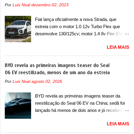
Chevrolet que assustou a concorrência. Nesse
uma sobrecarga do microprocessador do
Por
Luis Noal
dezembro 02, 2023
ano também era lançada a nova geração do
Módulo de Controle da Bateria (BPCM), que
Volkswagen Gol que depois de 14 anos
poderá causar a perda de força motriz,
Fiat lança oficialmente a nova Strada, que
ganhava uma nova geração feita do zero,
requerendo a atualização do software do
estreia com o motor 1.0 12v Turbo Flex que
apelidada de "Bolinha" por suas formas
modulo de...
desenvolve 130/125cv; motor 1.4 8v Fire EVO
arredondadas. Além do Gol, outro Volkswagen
Flex morre na picape A Fiat apresentou
fazia sua estréia no mercado. Era o Pointer,
LEIA MAIS
oficialmente a nova Strada, que aparece com
versão hatchback do Logus que chegava
mudanças visuais e com uma nova opção de
depois de um ano de atraso. A invasão de 1994
motor. Depois da picape compacta receber o
BYD revela as primeiras imagens teaser do Seal
foi marcava pelos franceses, alemães,
câmbio automático CVT no ano passado, a Fiat
06 EV reestilizado, menos de um ano da estreia
japoneses e coreanos que chegaram
apresentou mudanças visuais e a estreia do
arrancando corações em nosso mercado. Os
Por
Luis Noal
agosto 02, 2026
motor 1.0 12v Turbo Flex, conhecido como
importados que mais se destacaram nas
T200. Praticamente sem concorrentes, a Fiat
vendas em 1994 foram o Renault R19 que
BYD revela as primeiras imagens teaser da
Strada soube ser mutável com avanços
vinha em 3 versões de carroceria, sendo duas
reestilização do Seal 06 EV na China; sedã foi
importantes que a concorrência nunca
do hatch e o sedan, a famosa Kia Besta, o Vol...
lançado há menos de dois anos e já receberá a
conseguiu acompanhar e agora ela abre uma
sua primeira mudança A BYD revelou as
distância ainda maior com a chegada do motor
LEIA MAIS
primeiras imagens teaser de uma mudança
T200, que estreou nos irmãos Pulse e
visual para um dos seus menores sedãs