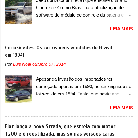
Jeep convoca um recall que envolve o Grand
esportiva, o A05s. Previsto para ser lançado
Cherokee 4xe no Brasil para atualização de
ainda neste ano na China, o compacto elétrico
software do módulo de controle da bateria e
colocará a Leapmotor para concorrer com uma
possível substituição do motor do ventilador A
série de outras marcas de compactos, como
LEIA MAIS
Jeep convocou no dia 10 de outubro de 2025
BYD Dolphin e Geely EX2. Visualmente, o A05
um chamado que envolve os proprietários do
conta com um design já visto por outros
Grand Cherokee 4xe, em sua versão única
Curiosidades: Os carros mais vendidos do Brasil
modelos da marca, em especial do SUV
Limited, com unidades de ano/modelo 2023 e
em 1994!
compacto A10. Basicamente sendo o hatch do
2024. A marca norte-americana diz que as
SUV, o A05 nasce com um design que está
Por
Luis Noal
outubro 07, 2014
unidades afetadas precisam retornar a uma
bastante vinculado ao SUV. Na dianteira, ele
concessionária mais próxima para a solução de
possui faróis com um desenho mais retangular,
Apesar da invasão dos importados ter
dois problemas. O primeiro deles será uma
com um pequeno prolongamento para as
começado apenas em 1990, no ranking isso só
atualização do software do módulo de controle
laterais. Os faróis cont...
foi sentido em 1994. Tanto, que neste ano,
da bateria (AHCP e HCP). Para alguns veículos
possuem 9 carros inéditos nesse segmento, ao
envolvidos, também, será realizada a
LEIA MAIS
começar pelo Chevrolet Corsa, o mais
verificação e, se necessário, a substituição do
destacado deles no ranking que perdurou no
motor do ventilador HVAC (aquecimento,
nosso mercado até início de 2012 e com
Fiat lança a nova Strada, que estreia com motor
ventilação e ar-condicionado). A marca também
certeza foi um grandioso lançamento da
T200 e é reestilizada, mas só nas versões caras
confirmou que “foi identificada a possibilidade de