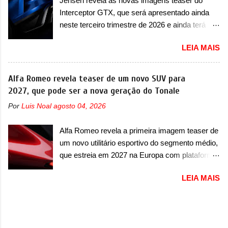
Jensen revela as novas imagens teaser do
vendido na China apenas como ‘20’. Junto das
capaz de desenvolver cerca de 800cv que
Interceptor GTX, que será apresentado ainda
mudanças visuais, a marca confirmou que ele
separou a performance exótica da aventura i...
neste terceiro trimestre de 2026 e ainda terá
pode ser um dos primeiros produtos da
uma versão destinada para as pistas A Jensen
empresa a usar um novo motor elétrico.
LEIA MAIS
International Automotive (abreviação de JIA)
Chamado de ’16 em 1’, também chamado de
apresentou uma nova imagem teaser que
Thunder, ele apresenta uma melhoria de
mostra como será o Interceptor GTX, o
Alfa Romeo revela teaser de um novo SUV para
eficiência térmica e integra 12 elementos de
esportivo que recolocará a marca no mercado.
2027, que pode ser a nova geração do Tonale
hardware. Entre eles, motor elétrico, controlador
O granturismo (GT) apareceu em uma nova
de motor, redutor, conversor CC-CC, OBC,
Por
Luis Noal
agosto 04, 2026
imagem de traseira, onde ele aparece o para-
PDU, HBMS, LBMS, VCU, TMS, controle ativo
choque traseiro. A marca ainda confirmou que o
de pré-carga e gateway de domínio de energia.
Alfa Romeo revela a primeira imagem teaser de
esportivo será apresentado no terceiro trimestre
Há mais quatro recursos de software como
um novo utilitário esportivo do segmento médio,
de 2026, ou seja, acontecerá entre os meses de
gerenciamento...
que estreia em 2027 na Europa com plataforma
julho e setembro (e já estamos em agosto), ou
STLA Medium A Alfa Romeo revelou a primeira
seja, a estreia deve aparecer neste mês ou até
LEIA MAIS
imagem teaser de um novo utilitário esportivo
o dia 30 de setembro. A marca confirmou que
da marca italiana, previsto para ser lançado em
vai apresentar um "protótipo de pré-produção,
meados de 2027. O novo modelo não tem
de altíssimo desempenho, exclusivo para
nome ou se é uma nova geração de um modelo
pistas" , que vai antecipar as futuras versões de