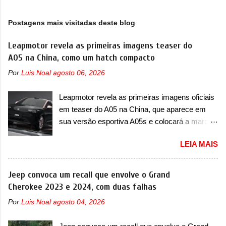
Postagens mais visitadas deste blog
Leapmotor revela as primeiras imagens teaser do
A05 na China, como um hatch compacto
Por
Luis Noal
agosto 06, 2026
Leapmotor revela as primeiras imagens oficiais
em teaser do A05 na China, que aparece em
sua versão esportiva A05s e colocará a marca
contra BYD, Geely e outras A Leapmotor vem
LEIA MAIS
apresentando uma rápida expansão na China
em termos de portfólio. Apoiada pela Stellantis,
a marca confirmou a estreia de um novo
Jeep convoca um recall que envolve o Grand
modelo compacto à sua linha. Posicionado
Cherokee 2023 e 2024, com duas falhas
entre o T03 e o B05, a marca revelou as
Por
Luis Noal
agosto 04, 2026
primeiras imagens teaser do A05, que nas
imagens apareceu em sua versão mais