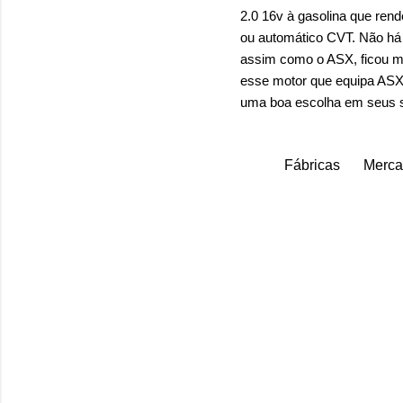
2.0 16v à gasolina que ren
ou automático CVT. Não há 
assim como o ASX, ficou m
esse motor que equipa ASX 
uma boa escolha em seus 
Fábricas
Merc
C
o
m
e
n
t
á
r