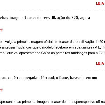
LEIA
ais off-road. E isso funcionou muito bem com o lançamento dos mo
ao 8, além do Tai 3 e Tai 7. Agora, a marca confirmou que vai entrar 
egmento de... sedãs. Antecipado por imagens teaser, o Formula S se
eiras imagens teaser da reestilização do Z20, agora
 três volumes da Fang Cheng Bao, que parece se perder na sua ident
nza. Até o momento, a marca divulgou algumas imagens externas e
26
ões sobre o sedã, que terá seu lançamento ainda neste ano de 2026
e design, o Formula S segue basicamente as mesmas linhas do conc
 divulga a primeira imagem oficial em teaser da reestilização do 20 
tecipou no Salão de Pequim, que aconteceu no primeiro semestre. N
já antecipa mudanças que o modelo receberá em sua dianteira A Lyn
, o sedã conta com faróis mais quadrados e compactos, com luzes ..
rmou que vai apresentar na China as primeiras mudanças para o Z20
 hatch com SUV que é vendido no mercado chinês desde o lançamen
LEIA
 Agora, o modelo passará por sua primeira mudança visual e també
e nome. Vendido na Europa como 02 e Z20 na China, o elétrico pass
ido na China apenas como ‘20’. Junto das mudanças visuais, a marc
de um cupê com pegada off-road, o Dune, baseado em um
u que ele pode ser um dos primeiros produtos da empresa a usar u
étrico. Chamado de ’16 em 1’, também chamado de Thunder, ele apr
26
ria de eficiência térmica e integra 12 elementos de hardware. Entre 
étrico, controlador de motor, redutor, conversor CC-CC, OBC, PDU,
apresentou as primeiras imagens teaser de um superesportivo off-ro
MS, VCU, TMS, controle ativo de pré-carga e gateway de domínio 