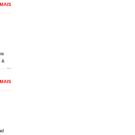
 MAIS
delos
de
rá o
idade
. Em
eito
na
a
k &
.
, um
to,
 MAIS
m
ará a
a
m novo
esenta
eles,
ad
de