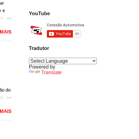
ue
y e
YouTube
rmos
 MAIS
lou as
 mais
pacto
Tradutor
s de
 um
Powered by
A10.
Translate
mais
ção do
ado
mited,
 MAIS
as
a a
e do
s,