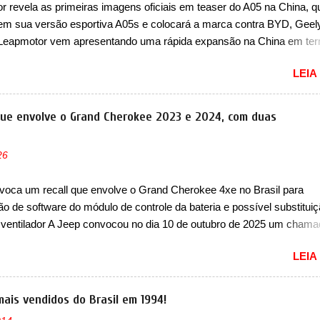
 revela as primeiras imagens oficiais em teaser do A05 na China, q
em sua versão esportiva A05s e colocará a marca contra BYD, Geel
 Leapmotor vem apresentando uma rápida expansão na China em te
lio. Apoiada pela Stellantis, a marca confirmou a estreia de um novo
LEIA
ompacto à sua linha. Posicionado entre o T03 e o B05, a marca reve
s imagens teaser do A05, que nas imagens apareceu em sua versão
, o A05s. Previsto para ser lançado ainda neste ano na China, o com
que envolve o Grand Cherokee 2023 e 2024, com duas
 colocará a Leapmotor para concorrer com uma série de outras marca
s, como BYD Dolphin e Geely EX2. Visualmente, o A05 conta com
26
á visto por outros modelos da marca, em especial do SUV compacto 
nte sendo o hatch do SUV, o A05 nasce com um design que está
voca um recall que envolve o Grand Cherokee 4xe no Brasil para
 vinculado ao SUV. Na dianteira, ele possui faróis com um desenho 
ão de software do módulo de controle da bateria e possível substitui
r, com um pequeno prolongamento para as laterais. Os faróis cont...
 ventilador A Jeep convocou no dia 10 de outubro de 2025 um cham
lve os proprietários do Grand Cherokee 4xe, em sua versão única Li
LEIA
ades de ano/modelo 2023 e 2024. A marca norte-americana diz que 
 afetadas precisam retornar a uma concessionária mais próxima par
e dois problemas. O primeiro deles será uma atualização do softwar
mais vendidos do Brasil em 1994!
e controle da bateria (AHCP e HCP). Para alguns veículos envolvido