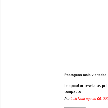
i
o
s
Postagens mais visitadas 
Leapmotor revela as pri
compacto
Por
Luis Noal
agosto 06, 20