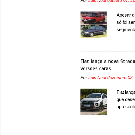
Por
Luis Noal
outubro 07, 2
também, s
ventilad
Apesar d
confirmou
só foi se
micropro
segmento
perda de 
que perd
lançamen
lançada 
nova gera
Fiat lança a nova Strad
Além do G
versões caras
hatchbac
Por
Luis Noal
dezembro 02,
foi marc
arrancan
Fiat lanç
nas vend
que dese
sendo dua
apresent
uma nova
automáti
do motor