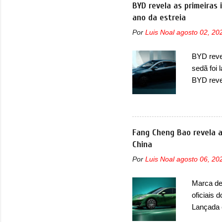
concorre
BYD revela as primeiras
concorrê
ano da estreia
maior co
Por
Luis Noal
agosto 02, 20
Fiat Str
automoti
BYD revel
topo do m
sedã foi
prova viv
BYD reve
ela...
seus meno
Seal 06 
modelo a
traseira,
Fang Cheng Bao revela a
ainda se
China
deve ter
Por
Luis Noal
agosto 06, 20
percebe 
trazer um
Marca de 
passando 
oficiais 
placa nov
Lançada 
nasceu c