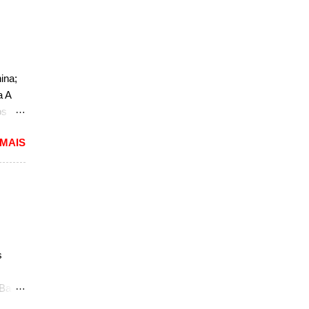
 a
nda
k. "A
do
ao
ina;
a A
,
os
do
 MAIS
o. O
a, mas
não
r, se
a a
sedã,
s
ra a
 Bao
 uma