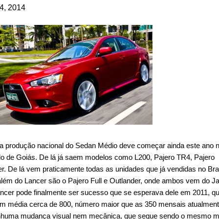
4, 2014
 a produção nacional do Sedan Médio deve começar ainda este ano 
ado de Goiás. De lá já saem modelos como L200, Pajero TR4, Pajero
r. De lá vem praticamente todas as unidades que já vendidas no Bras
além do Lancer são o Pajero Full e Outlander, onde ambos vem do J
ancer pode finalmente ser sucesso que se esperava dele em 2011, q
 em média cerca de 800, número maior que as 350 mensais atualmen
enhuma mudança visual nem mecânica, que segue sendo o mesmo m