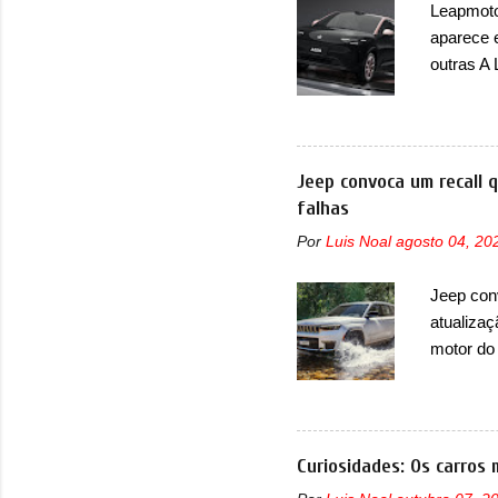
Leapmotor
aparece 
outras A
de portfó
modelo c
primeira
esportiva
Jeep convoca um recall 
elétrico
falhas
compacto
Por
Luis Noal
agosto 04, 20
design j
Basicame
Jeep con
bastante
atualizaç
retangula
motor do
que envo
com unid
unidades
solução d
Curiosidades: Os carros 
módulo d