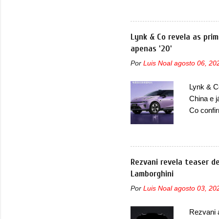
pegada m
Bao 5 e B
vez no s
Lynk & Co revela as prim
primeiro
apenas '20'
com a De
Por
Luis Noal
agosto 06, 20
informaç
termos d
Lynk & Co
que o an
China e 
dianteira
Co confi
misto de
em 2024.
mudará d
ser vend
Rezvani revela teaser 
confirmo
Lamborghini
motor el
Por
Luis Noal
agosto 03, 20
uma melho
motor el
Rezvani 
HBMS, LB