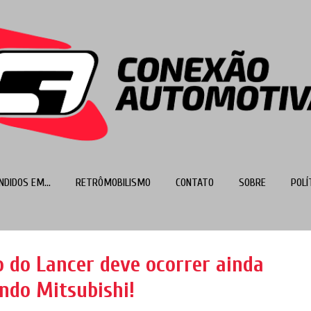
Pular para o conteúdo principal
NDIDOS EM...
RETRÔMOBILISMO
CONTATO
SOBRE
POLÍ
MAIS…
TOP 100
o do Lancer deve ocorrer ainda
undo Mitsubishi!