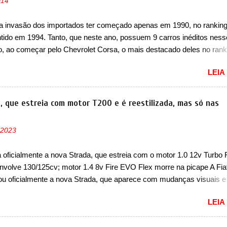
014
erá realizada a verificação e, se necessário, a substituição do moto
or HVAC (aquecimento, ventilação e ar-condicionado). A marca tamb
a invasão dos importados ter começado apenas em 1990, no ranking
 que “foi identificada a possibilidade de uma sobrecarga do
ntido em 1994. Tanto, que neste ano, possuem 9 carros inéditos ness
cessador do Módulo de Controle da Bateria (BPCM), que poderá cau
, ao começar pelo Chevrolet Corsa, o mais destacado deles no rank
força motriz, requerendo a atualização do software do modulo de...
urou no nosso mercado até início de 2012 e com certeza foi um gran
LEIA
to da Chevrolet que assustou a concorrência. Nesse ano também e
a nova geração do Volkswagen Gol que depois de 14 anos ganhava 
ção feita do zero, apelidada de "Bolinha" por suas formas arredonda
a, que estreia com motor T200 e é reestilizada, mas só nas
ol, outro Volkswagen fazia sua estréia no mercado. Era o Pointer, 
k do Logus que chegava depois de um ano de atraso. A invasão de 
 2023
ava pelos franceses, alemães, japoneses e coreanos que chegaram
do corações em nosso mercado. Os importados que mais se desta
a oficialmente a nova Strada, que estreia com o motor 1.0 12v Turbo 
as em 1994 foram o Renault R19 que vinha em 3 versões de carroce
nvolve 130/125cv; motor 1.4 8v Fire EVO Flex morre na picape A Fia
s do hatch e o sedan, a famosa Kia Besta, o Vol...
ou oficialmente a nova Strada, que aparece com mudanças visuais 
 opção de motor. Depois da picape compacta receber o câmbio
LEIA
co CVT no ano passado, a Fiat apresentou mudanças visuais e a est
 1.0 12v Turbo Flex, conhecido como T200. Praticamente sem