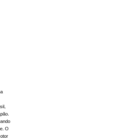
na
il,
apão.
uando
te. O
otor