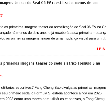
ntes, a Fiat Strada soube ser mutável com avanços importantes que
 imagens teaser do Seal 06 EV reestilizado, menos de um
ncia nunca conseguiu acompanhar e agora ela abre uma distância ai
m a chegada do motor T200, que estreou nos irmãos Pulse e Fastbac
26
ada é mais do que uma picape, é uma verdadeira revolução no merca
vo. Há alguns anos era improvável pensar que uma picape chagaria 
a as primeiras imagens teaser da reestilização do Seal 06 EV na Ch
ercado brasileiro, algo que só a Strada fez. Mais do que isso: ela é a
 lançado há menos de dois anos e já receberá a sua primeira mudanç
a que time que está ganhando se mexe sim. Ao longo da sua história
lou as primeiras imagens teaser de uma mudança visual para um d
res sedãs elétricos na China, pertencente à linha Ocean. Trata-se 
LEIA
EV, lançado no segundo semestre de 2025. Sim, há menos de um an
gora passará a ser vendido com mudanças visuais na dianteira e na
 que vão atualizá-los para a identidade visual mais moderna da marc
s primeiras imagens teaser do sedã elétrico Formula S na
m motivos para que essa mudança já seja tão recente assim (o que 
 agradado em nada os primeiros consumidores). Pelas imagens tease
26
que o sedã contará com um novo para-choque na dianteira. Ele pass
 vinco horizontal mais destacado que atravessa toda a dianteira do 
utilitários esportivos? Fang Cheng Bao divulga as primeiras imagen
logo abaixo do logotipo e dos faróis. Ele ainda possui um espaço pa
do seu primeiro sedã, o Formula S; estreia acontece ainda em 2026
o abaixo do vinco e uma nova entrada de ar inferio...
em 2023 como uma marca com utilitários esportivos, a Fang Cheng
omo uma empresa voltada a desenvolver utilitários esportivos com