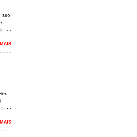
r do
ém
 isso
e
sar a
ing
dioso
 MAIS
ra
uma
das.
versão
1994
caram
Flex
ria,
t
e com
 MAIS
reia