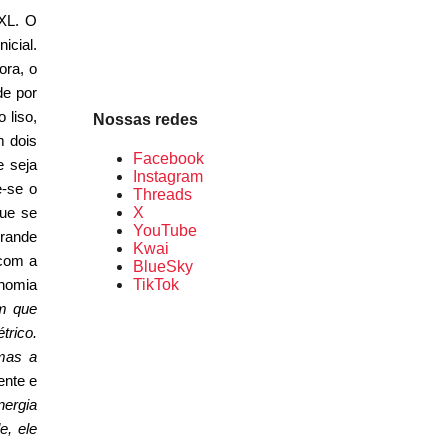
 XL. O
icial.
ora, o
de por
 liso,
Nossas redes
m dois
Facebook
e seja
Instagram
e-se o
Threads
que se
X
YouTube
grande
Kwai
 com a
BlueSky
onomia
TikTok
em que
trico.
 mas a
ente e
nergia
e, ele