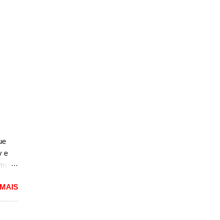
ue
y e
rmos
 MAIS
lou as
 mais
pacto