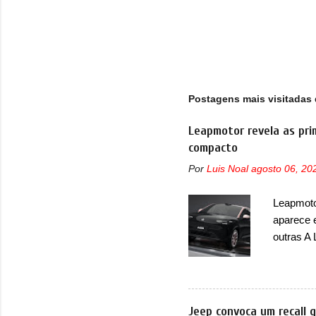
Postagens mais visitadas 
Leapmotor revela as pri
compacto
Por
Luis Noal
agosto 06, 20
Leapmotor
aparece 
outras A
de portfó
modelo c
primeira
esportiva
Jeep convoca um recall 