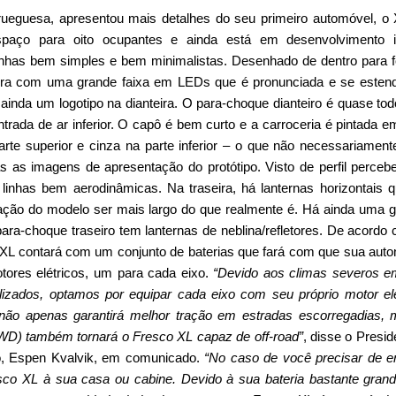
rueguesa, apresentou mais detalhes do seu primeiro automóvel, o
espaço para oito ocupantes e ainda está em desenvolvimento in
linhas bem simples e bem minimalistas. Desenhado de dentro para f
ira com uma grande faixa em LEDs que é pronunciada e se esten
 ainda um logotipo na dianteira. O para-choque dianteiro é quase todo
trada de ar inferior. O capô é bem curto e a carroceria é pintada e
rte superior e cinza na parte inferior – o que não necessariament
 as imagens de apresentação do protótipo. Visto de perfil perceb
linhas bem aerodinâmicas. Na traseira, há lanternas horizontais 
ção do modelo ser mais largo do que realmente é. Há ainda uma 
ara-choque traseiro tem lanternas de neblina/refletores. De acordo
XL contará com um conjunto de baterias que fará com que sua aut
tores elétricos, um para cada eixo.
“Devido aos climas severos 
lizados, optamos por equipar cada eixo com seu próprio motor elé
não apenas garantirá melhor tração em estradas escorregadias,
AWD) também tornará o Fresco XL capaz de off-road”
, disse o Presid
o, Espen Kvalvik, em comunicado.
“No caso de você precisar de e
sco XL à sua casa ou cabine. Devido à sua bateria bastante grand