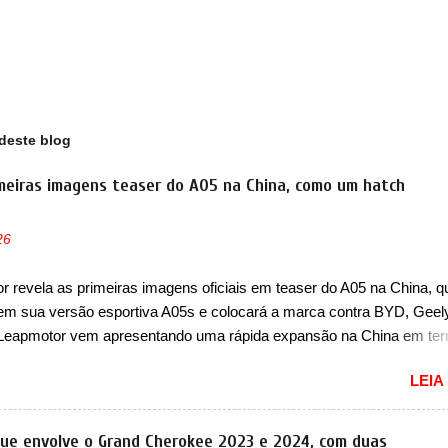
deste blog
meiras imagens teaser do A05 na China, como um hatch
26
 revela as primeiras imagens oficiais em teaser do A05 na China, q
em sua versão esportiva A05s e colocará a marca contra BYD, Geel
 Leapmotor vem apresentando uma rápida expansão na China em te
lio. Apoiada pela Stellantis, a marca confirmou a estreia de um novo
LEIA
ompacto à sua linha. Posicionado entre o T03 e o B05, a marca reve
s imagens teaser do A05, que nas imagens apareceu em sua versão
, o A05s. Previsto para ser lançado ainda neste ano na China, o com
que envolve o Grand Cherokee 2023 e 2024, com duas