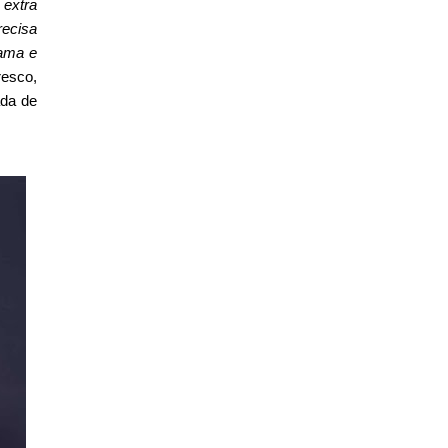
 extra
recisa
cama e
esco,
ada de