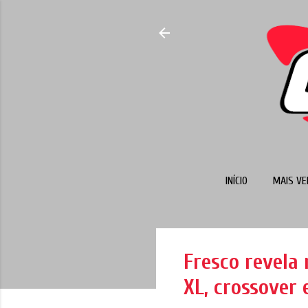
INÍCIO
MAIS VE
Fresco revela 
XL, crossover 