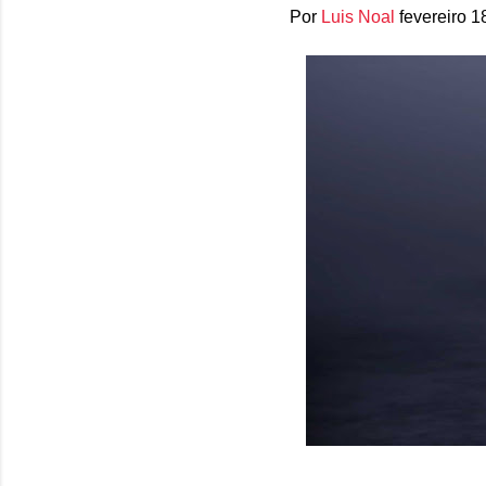
Por
Luis Noal
fevereiro 1