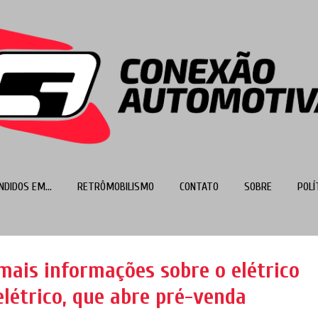
Pular para o conteúdo principal
NDIDOS EM...
RETRÔMOBILISMO
CONTATO
SOBRE
POLÍ
MAIS…
TOP 100
mais informações sobre o elétrico
elétrico, que abre pré-venda