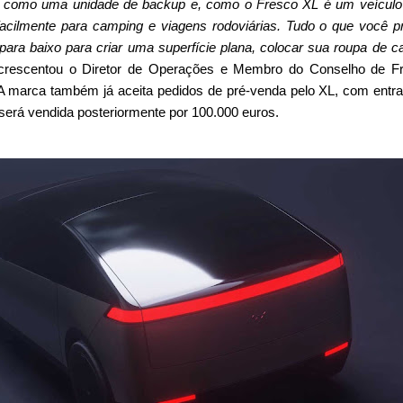
e como uma unidade de backup e, como o Fresco XL é um veículo
facilmente para camping e viagens rodoviárias. Tudo o que você p
para baixo para criar uma superfície plana, colocar sua roupa de 
acrescentou o Diretor de Operações e Membro do Conselho de Fr
. A marca também já aceita pedidos de pré-venda pelo XL, com entr
será vendida posteriormente por 100.000 euros.