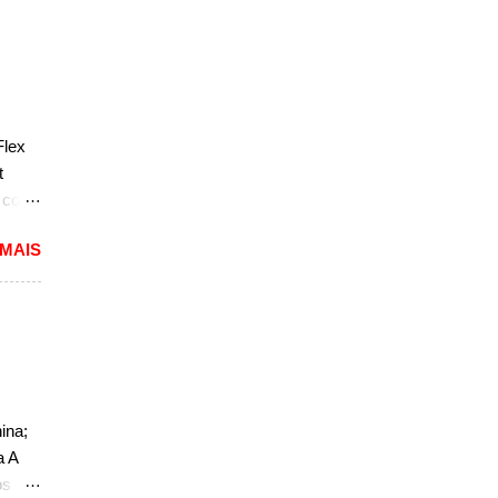
e do
s,
r do
ém
Flex
sar a
t
e com
 MAIS
reia
 a
nda
k. "A
do
ao
ina;
a A
,
os