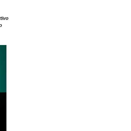
tivo
o