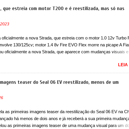
e dois problemas. O primeiro deles será uma atualização do softwar
a, que estreia com motor T200 e é reestilizada, mas só nas
e controle da bateria (AHCP e HCP). Para alguns veículos envolvido
erá realizada a verificação e, se necessário, a substituição do moto
 2023
or HVAC (aquecimento, ventilação e ar-condicionado). A marca tamb
 que “foi identificada a possibilidade de uma sobrecarga do
a oficialmente a nova Strada, que estreia com o motor 1.0 12v Turbo 
cessador do Módulo de Controle da Bateria (BPCM), que poderá cau
nvolve 130/125cv; motor 1.4 8v Fire EVO Flex morre na picape A Fia
força motriz, requerendo a atualização do software do modulo de...
ou oficialmente a nova Strada, que aparece com mudanças visuais 
 opção de motor. Depois da picape compacta receber o câmbio
LEIA
co CVT no ano passado, a Fiat apresentou mudanças visuais e a est
 1.0 12v Turbo Flex, conhecido como T200. Praticamente sem
ntes, a Fiat Strada soube ser mutável com avanços importantes que
 imagens teaser do Seal 06 EV reestilizado, menos de um
ncia nunca conseguiu acompanhar e agora ela abre uma distância ai
m a chegada do motor T200, que estreou nos irmãos Pulse e Fastbac
26
ada é mais do que uma picape, é uma verdadeira revolução no merca
vo. Há alguns anos era improvável pensar que uma picape chagaria 
a as primeiras imagens teaser da reestilização do Seal 06 EV na Ch
ercado brasileiro, algo que só a Strada fez. Mais do que isso: ela é a
 lançado há menos de dois anos e já receberá a sua primeira mudanç
a que time que está ganhando se mexe sim. Ao longo da sua história
lou as primeiras imagens teaser de uma mudança visual para um d