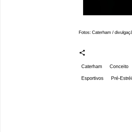
Fotos: Caterham / divulgaç
Caterham
Conceito
Esportivos
Pré-Estré
C
o
m
e
n