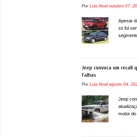
Por
Luis Noal
outubro 07, 2
Apesar d
só foi se
segmento
que perd
lançamen
lançada 
nova gera
Jeep convoca um recall 
Além do G
falhas
hatchbac
Por
Luis Noal
agosto 04, 20
foi marc
arrancan
Jeep con
nas vend
atualizaç
sendo dua
motor do
que envo
com unid
unidades