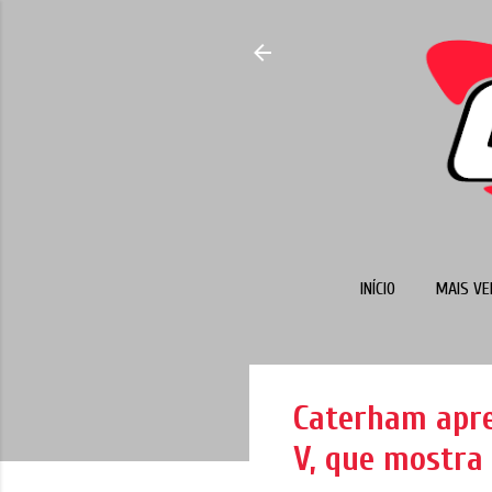
INÍCIO
MAIS VE
Caterham apre
V, que mostra 