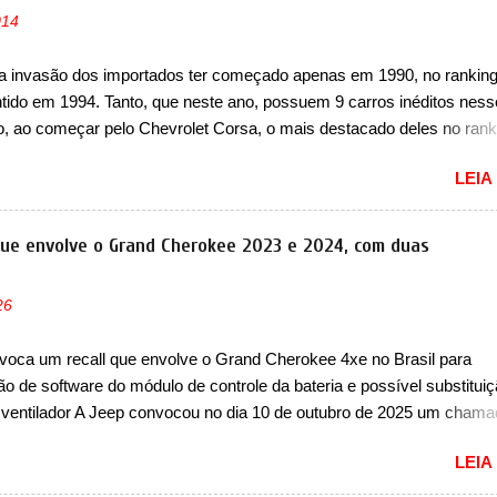
014
a invasão dos importados ter começado apenas em 1990, no ranking
ntido em 1994. Tanto, que neste ano, possuem 9 carros inéditos ness
, ao começar pelo Chevrolet Corsa, o mais destacado deles no rank
urou no nosso mercado até início de 2012 e com certeza foi um gran
LEIA
to da Chevrolet que assustou a concorrência. Nesse ano também e
a nova geração do Volkswagen Gol que depois de 14 anos ganhava 
ção feita do zero, apelidada de "Bolinha" por suas formas arredonda
que envolve o Grand Cherokee 2023 e 2024, com duas
ol, outro Volkswagen fazia sua estréia no mercado. Era o Pointer, 
k do Logus que chegava depois de um ano de atraso. A invasão de 
26
ava pelos franceses, alemães, japoneses e coreanos que chegaram
do corações em nosso mercado. Os importados que mais se desta
voca um recall que envolve o Grand Cherokee 4xe no Brasil para
as em 1994 foram o Renault R19 que vinha em 3 versões de carroce
ão de software do módulo de controle da bateria e possível substitui
s do hatch e o sedan, a famosa Kia Besta, o Vol...
 ventilador A Jeep convocou no dia 10 de outubro de 2025 um cham
lve os proprietários do Grand Cherokee 4xe, em sua versão única Li
LEIA
ades de ano/modelo 2023 e 2024. A marca norte-americana diz que 
 afetadas precisam retornar a uma concessionária mais próxima par