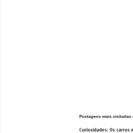
t
á
r
i
o
s
Postagens mais visitadas 
Curiosidades: Os carros 