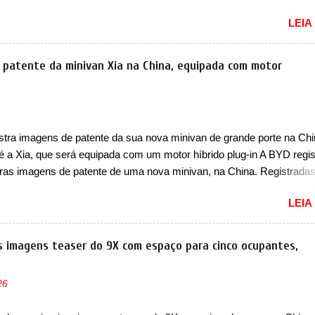
res sedãs elétricos na China, pertencente à linha Ocean. Trata-se 
LEIA
EV, lançado no segundo semestre de 2025. Sim, há menos de um an
gora passará a ser vendido com mudanças visuais na dianteira e na
 que vão atualizá-los para a identidade visual mais moderna da marc
 patente da minivan Xia na China, equipada com motor
m motivos para que essa mudança já seja tão recente assim (o que 
 agradado em nada os primeiros consumidores). Pelas imagens tease
que o sedã contará com um novo para-choque na dianteira. Ele pass
 vinco horizontal mais destacado que atravessa toda a dianteira do 
stra imagens de patente da sua nova minivan de grande porte na Chi
logo abaixo do logotipo e dos faróis. Ele ainda possui um espaço pa
 é a Xia, que será equipada com um motor híbrido plug-in A BYD regis
o abaixo do vinco e uma nova entrada de ar inferio...
iras imagens de patente de uma nova minivan, na China. Registrada
o da Indústria e Tecnologia da Informação, o MIIT, a BYD Xia é uma 
LEIA
que a marca chinesa apresentará aos consumidores chineses para 
an conhecida como Song Max. Equipada com um motor híbrido plug-
a nova minivan vai colocar a marca para concorrer com uma série d
as imagens teaser do 9X com espaço para cinco ocupantes,
nivans de porte similar, visto que por lá o segmento ainda continua
vivo (e com várias opções). Em termos de design, a Xia se destaca 
26
a dianteira com faróis retangulares e inclinados. Os faróis possuem
es em LED e uma parte superior com luzes diurnas (DRL) em LED na