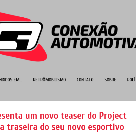
Pular para o conteúdo principal
NDIDOS EM...
RETRÔMOBILISMO
CONTATO
SOBRE
POLÍ
MAIS…
TOP 100
senta um novo teaser do Project
a traseira do seu novo esportivo