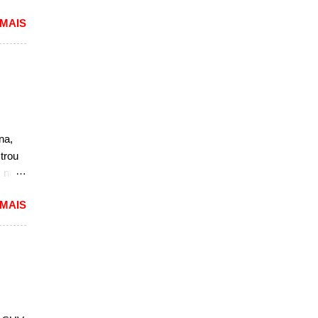
do
 MAIS
o. O
a, mas
não
r, se
a a
sedã,
na,
ra a
trou
s no
nova
 MAIS
além
in
e
por
 parte