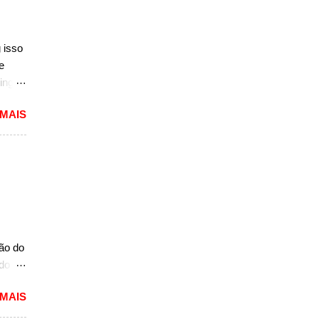
 isso
e
ing
dioso
 MAIS
ra
uma
das.
versão
1994
caram
ria,
ção do
ado
mited,
 MAIS
as
a a