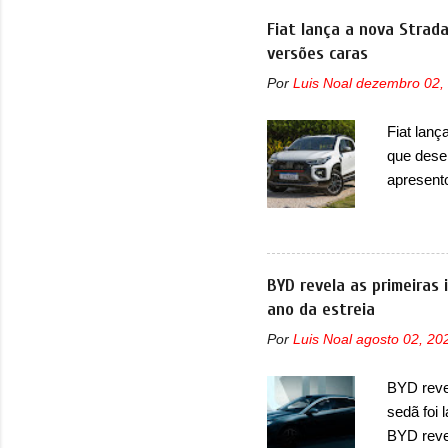
solução d
Fiat lança a nova Strad
módulo d
versões caras
também, s
Por
Luis Noal
dezembro 02,
ventilad
confirmou
Fiat lanç
micropro
que dese
perda de 
apresent
uma nova
automáti
do motor
concorre
BYD revela as primeiras
concorrê
ano da estreia
maior co
Por
Luis Noal
agosto 02, 20
Fiat Str
automoti
BYD revel
topo do m
sedã foi
prova viv
BYD reve
ela...