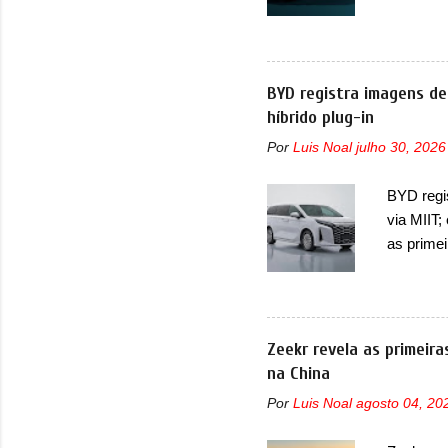
seus meno
Seal 06 
modelo a
traseira,
BYD registra imagens de
ainda se
híbrido plug-in
deve ter
Por
Luis Noal
julho 30, 2026
percebe 
trazer um
BYD regi
passando 
via MIIT;
placa nov
as prime
Ministéri
minivan 
da miniv
(PHEV), 
Zeekr revela as primeir
outras mi
na China
bastante 
Por
Luis Noal
agosto 04, 20
trazer um
projetor