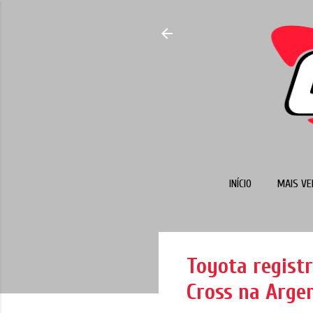
INÍCIO
MAIS VE
Toyota regist
Cross na Arge