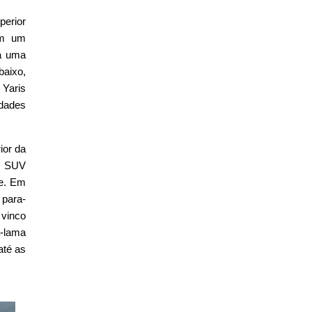
perior
 em um
na uma
baixo,
 Yaris
idades
ior da
 O SUV
te. Em
 para-
 vinco
a-lama
até as