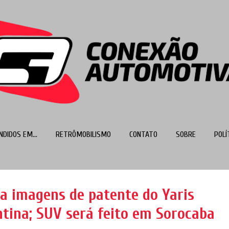
Pular para o conteúdo principal
NDIDOS EM...
RETRÔMOBILISMO
CONTATO
SOBRE
POLÍ
MAIS…
TOP 100
ra imagens de patente do Yaris
ntina; SUV será feito em Sorocaba