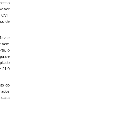
 nosso
volver
 CVT.
ico de
1cv e
le vem
te, o
gura e
pliado
e 21,0
eto do
onados
a casa