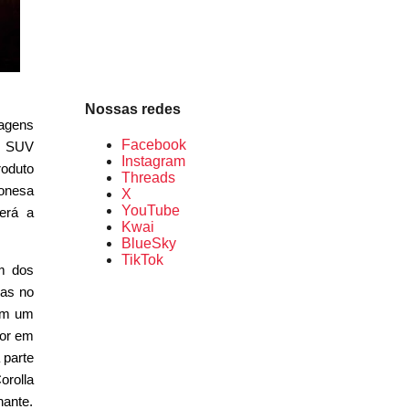
Nossas redes
magens
Facebook
 O SUV
Instagram
roduto
Threads
ponesa
X
YouTube
erá a
Kwai
BlueSky
TikTok
um dos
das no
com um
tor em
 parte
orolla
hante.