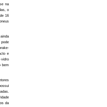
ase na
das, o
 de 16
 pneus
ainda
e pode
brake-
acto e
 vidro
co bem
etores
possui
gadas.
idade
los da