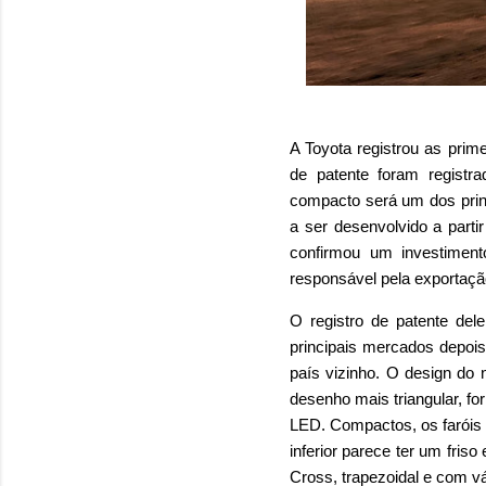
A Toyota registrou as prim
de patente foram registra
compacto será um dos prin
a ser desenvolvido a part
confirmou um investimen
responsável pela exportaçã
O registro de patente de
principais mercados depois
país vizinho. O design do
desenho mais triangular, f
LED. Compactos, os faróis v
inferior parece ter um fris
Cross, trapezoidal e com v