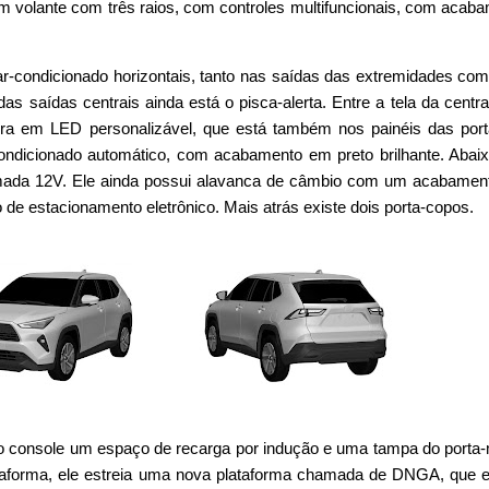
 volante com três raios, com controles multifuncionais, com acab
ar-condicionado horizontais, tanto nas saídas das extremidades co
das saídas centrais ainda está o pisca-alerta. Entre a tela da centra
ra em LED personalizável, que está também nos painéis das por
ondicionado automático, com acabamento em preto brilhante. Abaix
mada 12V. Ele ainda possui alavanca de câmbio com um acabamen
io de estacionamento eletrônico. Mais atrás existe dois porta-copos.
r no console um espaço de recarga por indução e uma tampa do porta
ataforma, ele estreia uma nova plataforma chamada de DNGA, que e