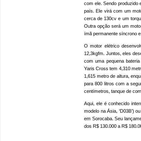
com ele. Sendo produzido 
país. Ele virá com um mot
cerca de 130cv e um torq
Outra opção será um motor 
ímã permanente síncrono e u
O motor elétrico desenvo
12,3kgfm. Juntos, eles de
com uma pequena bateria 
Yaris Cross tem 4,310 metr
1,615 metro de altura, enq
para 800 litros com a segu
centímetros, tanque de comb
Aqui, ele é conhecido int
modelo na Ásia, ‘D03B’) ou
em Sorocaba. Seu lançament
dos R$ 130.000 a R$ 180.0