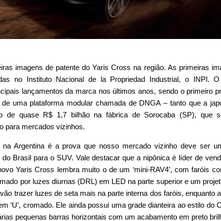
eiras imagens de patente do Yaris Cross na região. As primeiras i
das no Instituto Nacional de la Propriedad Industrial, o INPI.
cipais lançamentos da marca nos últimos anos, sendo o primeiro p
ir de uma plataforma modular chamada de DNGA – tanto que a ja
to de quase R$ 1,7 bilhão na fábrica de Sorocaba (SP), que s
o para mercados vizinhos.
le na Argentina é a prova que nosso mercado vizinho deve ser 
 do Brasil para o SUV. Vale destacar que a nipônica é líder de ven
 novo Yaris Cross lembra muito o de um ‘mini-RAV4’, com faróis 
ormado por luzes diurnas (DRL) em LED na parte superior e um proje
ão trazer luzes de seta mais na parte interna dos faróis, enquanto a
o em ‘U’, cromado. Ele ainda possui uma grade dianteira ao estilo do C
árias pequenas barras horizontais com um acabamento em preto bril