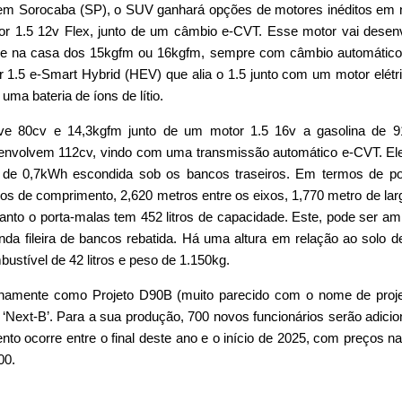
em Sorocaba (SP), o SUV ganhará opções de motores inéditos em
or 1.5 12v Flex, junto de um câmbio e-CVT. Esse motor vai desen
ue na casa dos 15kgfm ou 16kgfm, sempre com câmbio automático
1.5 e-Smart Hybrid (HEV) que alia o 1.5 junto com um motor elétr
ma bateria de íons de lítio.
lve 80cv e 14,3kgfm junto de um motor 1.5 16v a gasolina de 9
senvolvem 112cv, vindo com uma transmissão automático e-CVT. E
de 0,7kWh escondida sob os bancos traseiros. Em termos de por
os de comprimento, 2,620 metros entre os eixos, 1,770 metro de lar
uanto o porta-malas tem 452 litros de capacidade. Este, pode ser am
nda fileira de bancos rebatida. Há uma altura em relação ao solo d
ustível de 42 litros e peso de 1.150kg.
ernamente como Projeto D90B (muito parecido com o nome de proj
 ‘Next-B’. Para a sua produção, 700 novos funcionários serão adici
o ocorre entre o final deste ano e o início de 2025, com preços n
00.