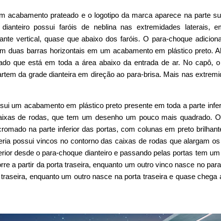
 acabamento prateado e o logotipo da marca aparece na parte su
dianteiro possui faróis de neblina nas extremidades laterais,
ante vertical, quase que abaixo dos faróis. O para-choque adicio
om duas barras horizontais em um acabamento em plástico preto. A
o que está em toda a área abaixo da entrada de ar. No capô, o
rtem da grade dianteira em direção ao para-brisa. Mais nas extrem
.
ssui um acabamento em plástico preto presente em toda a parte infer
s caixas de rodas, que tem um desenho um pouco mais quadrado.
romado na parte inferior das portas, com colunas em preto brilhan
eria possui vincos no contorno das caixas de rodas que alargam os
ferior desde o para-choque dianteiro e passando pelas portas tem um
re a partir da porta traseira, enquanto um outro vinco nasce no par
a traseira, enquanto um outro nasce na porta traseira e quase chega 