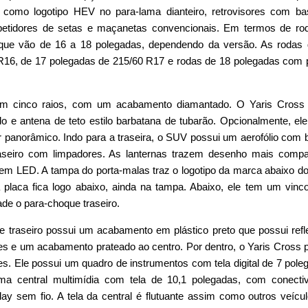
s como logotipo HEV no para-lama dianteiro, retrovisores com b
petidores de setas e maçanetas convencionais. Em termos de ro
 que vão de 16 a 18 polegadas, dependendo da versão. As rodas
R16, de 17 polegadas de 215/60 R17 e rodas de 18 polegadas com
êm cinco raios, com um acabamento diamantado. O Yaris Cross 
do e antena de teto estilo barbatana de tubarão. Opcionalmente, el
r panorâmico. Indo para a traseira, o SUV possui um aerofólio com 
traseiro com limpadores. As lanternas trazem desenho mais comp
 em LED. A tampa do porta-malas traz o logotipo da marca abaixo do
a placa fica logo abaixo, ainda na tampa. Abaixo, ele tem um vin
vade o para-choque traseiro.
e traseiro possui um acabamento em plástico preto que possui refl
es e um acabamento prateado ao centro. Por dentro, o Yaris Cross 
s. Ele possui um quadro de instrumentos com tela digital de 7 pole
a central multimídia com tela de 10,1 polegadas, com conectiv
ay sem fio. A tela da central é flutuante assim como outros veícu