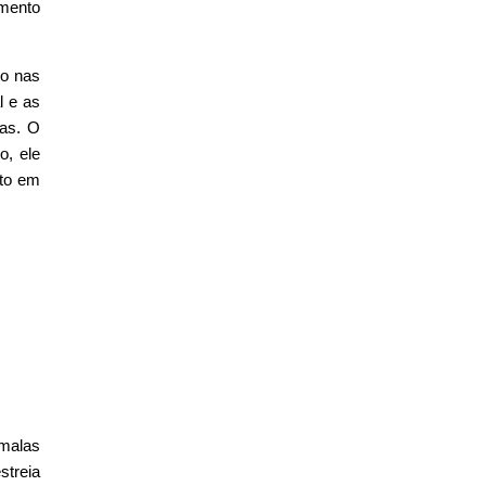
amento
mo nas
l e as
tas. O
o, ele
to em
-malas
streia