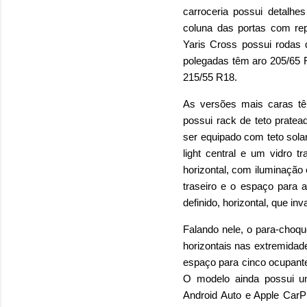
carroceria possui detalhe
coluna das portas com re
Yaris Cross possui rodas
polegadas têm aro 205/65 
215/55 R18.
As versões mais caras t
possui rack de teto pratea
ser equipado com teto sola
light central e um vidro 
horizontal, com iluminação
traseiro e o espaço para 
definido, horizontal, que in
Falando nele, o para-choqu
horizontais nas extremidad
espaço para cinco ocupante
O modelo ainda possui um
Android Auto e Apple CarPl