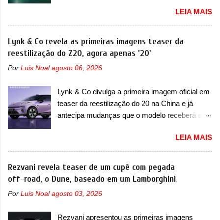
acontece ainda em 2026 Lançada em 2023
recente assim (o que não deve ter agradado em
LEIA MAIS
como uma marca com utilitários esportivos, a
nada os primeiros consumidores). Pelas
Fang Cheng Bao nasceu como uma empresa
imagens teaser, se percebe que o sedã contará
voltada a desenvolver utilitários esportivos com
Lynk & Co revela as primeiras imagens teaser da
com um novo para-choque na dianteira. Ele
uma pegada mais off-road. E isso funcionou
reestilização do Z20, agora apenas '20'
passa a trazer um vinco horizontal mais
muito bem com o lançamento dos modelos Bao
destacado que atravessa toda a dianteira do
Por
Luis Noal
agosto 06, 2026
5 e Bao 8, além do Tai 3 e Tai 7. Agora, a marca
sedã, passando logo abaixo do logotipo e dos
confirmou que vai entrar de vez no segmento
faróis. Ele ainda possui um espaço para a placa
Lynk & Co divulga a primeira imagem oficial em
de... sedãs. Antecipado por imagens teaser, o
novo abaixo do vinco e uma nova entrada de ar
teaser da reestilização do 20 na China e já
Formula S será o primeiro três volumes da
inferio...
antecipa mudanças que o modelo receberá em
Fang Cheng Bao, que parece se perder na sua
sua dianteira A Lynk & Co confirmou que vai
identidade com a Denza. Até o momento, a
LEIA MAIS
apresentar na China as primeiras mudanças
marca divulgou algumas imagens externas e
para o Z20, um misto de hatch com SUV que é
informações sobre o sedã, que terá seu
vendido no mercado chinês desde o
Rezvani revela teaser de um cupê com pegada
lançamento ainda neste ano de 2026. Em
lançamento, em 2024. Agora, o modelo passará
off-road, o Dune, baseado em um Lamborghini
termos de design, o Formula S segue
por sua primeira mudança visual e também
basicamente as mesmas linhas do conceito
Por
Luis Noal
agosto 03, 2026
mudará de nome. Vendido na Europa como 02
que o antecipou no Salão de Pequim, que
e Z20 na China, o elétrico passará a ser
aconteceu no primeiro semestre. Na dianteira, o
Rezvani apresentou as primeiras imagens