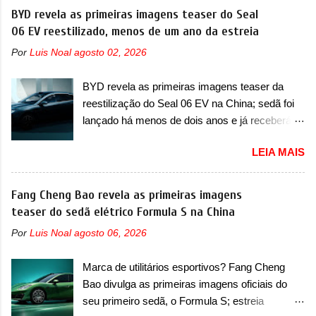
motor. Depois da picape compacta receber o
BYD revela as primeiras imagens teaser do Seal
foi marcava pelos franceses, alemães,
câmbio automático CVT no ano passado, a Fiat
06 EV reestilizado, menos de um ano da estreia
japoneses e coreanos que chegaram
apresentou mudanças visuais e a estreia do
arrancando corações em nosso mercado. Os
Por
Luis Noal
agosto 02, 2026
motor 1.0 12v Turbo Flex, conhecido como
importados que mais se destacaram nas
T200. Praticamente sem concorrentes, a Fiat
vendas em 1994 foram o Renault R19 que
BYD revela as primeiras imagens teaser da
Strada soube ser mutável com avanços
vinha em 3 versões de carroceria, sendo duas
reestilização do Seal 06 EV na China; sedã foi
importantes que a concorrência nunca
do hatch e o sedan, a famosa Kia Besta, o Vol...
lançado há menos de dois anos e já receberá a
conseguiu acompanhar e agora ela abre uma
sua primeira mudança A BYD revelou as
distância ainda maior com a chegada do motor
LEIA MAIS
primeiras imagens teaser de uma mudança
T200, que estreou nos irmãos Pulse e
visual para um dos seus menores sedãs
Fastback. "A Fiat Strada é mais do que uma
elétricos na China, pertencente à linha Ocean.
Fang Cheng Bao revela as primeiras imagens
picape, é uma verdadeira revolução no
Trata-se do Seal 06 EV, lançado no segundo
teaser do sedã elétrico Formula S na China
mercado automotivo. Há alguns anos era
semestre de 2025. Sim, há menos de um ano.
improvável pensar que uma picape chagaria ao
Por
Luis Noal
agosto 06, 2026
O modelo agora passará a ser vendido com
topo do mercado brasileiro, algo que só a
mudanças visuais na dianteira e na traseira,
Strada fez. Mais do que isso: ela é a prova viva
Marca de utilitários esportivos? Fang Cheng
que vão atualizá-los para a identidade visual
que time que está ganhando se mexe sim. Ao
Bao divulga as primeiras imagens oficiais do
mais moderna da marca, mas ainda sem
longo da sua história, ela...
seu primeiro sedã, o Formula S; estreia
motivos para que essa mudança já seja tão