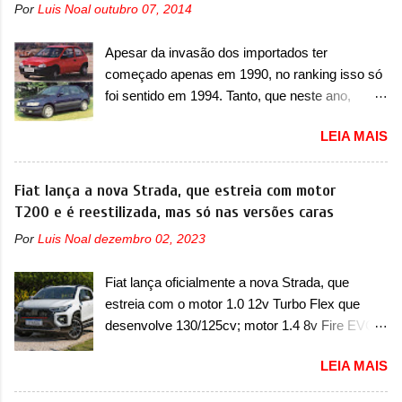
SUV, o A05 nasce com um design que está
Por
Luis Noal
outubro 07, 2014
unidades afetadas precisam retornar a uma
bastante vinculado ao SUV. Na dianteira, ele
concessionária mais próxima para a solução de
possui faróis com um desenho mais retangular,
Apesar da invasão dos importados ter
dois problemas. O primeiro deles será uma
com um pequeno prolongamento para as
começado apenas em 1990, no ranking isso só
atualização do software do módulo de controle
laterais. Os faróis cont...
foi sentido em 1994. Tanto, que neste ano,
da bateria (AHCP e HCP). Para alguns veículos
possuem 9 carros inéditos nesse segmento, ao
envolvidos, também, será realizada a
LEIA MAIS
começar pelo Chevrolet Corsa, o mais
verificação e, se necessário, a substituição do
destacado deles no ranking que perdurou no
motor do ventilador HVAC (aquecimento,
nosso mercado até início de 2012 e com
Fiat lança a nova Strada, que estreia com motor
ventilação e ar-condicionado). A marca também
certeza foi um grandioso lançamento da
T200 e é reestilizada, mas só nas versões caras
confirmou que “foi identificada a possibilidade de
Chevrolet que assustou a concorrência. Nesse
uma sobrecarga do microprocessador do
Por
Luis Noal
dezembro 02, 2023
ano também era lançada a nova geração do
Módulo de Controle da Bateria (BPCM), que
Volkswagen Gol que depois de 14 anos
poderá causar a perda de força motriz,
Fiat lança oficialmente a nova Strada, que
ganhava uma nova geração feita do zero,
requerendo a atualização do software do
estreia com o motor 1.0 12v Turbo Flex que
apelidada de "Bolinha" por suas formas
modulo de...
desenvolve 130/125cv; motor 1.4 8v Fire EVO
arredondadas. Além do Gol, outro Volkswagen
Flex morre na picape A Fiat apresentou
fazia sua estréia no mercado. Era o Pointer,
LEIA MAIS
oficialmente a nova Strada, que aparece com
versão hatchback do Logus que chegava
mudanças visuais e com uma nova opção de
depois de um ano de atraso. A invasão de 1994