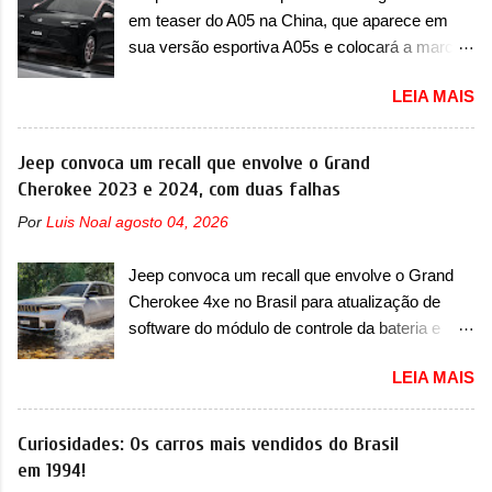
em teaser do A05 na China, que aparece em
sua versão esportiva A05s e colocará a marca
contra BYD, Geely e outras A Leapmotor vem
LEIA MAIS
apresentando uma rápida expansão na China
em termos de portfólio. Apoiada pela Stellantis,
a marca confirmou a estreia de um novo
Jeep convoca um recall que envolve o Grand
modelo compacto à sua linha. Posicionado
Cherokee 2023 e 2024, com duas falhas
entre o T03 e o B05, a marca revelou as
Por
Luis Noal
agosto 04, 2026
primeiras imagens teaser do A05, que nas
imagens apareceu em sua versão mais
Jeep convoca um recall que envolve o Grand
esportiva, o A05s. Previsto para ser lançado
Cherokee 4xe no Brasil para atualização de
ainda neste ano na China, o compacto elétrico
software do módulo de controle da bateria e
colocará a Leapmotor para concorrer com uma
possível substituição do motor do ventilador A
série de outras marcas de compactos, como
LEIA MAIS
Jeep convocou no dia 10 de outubro de 2025
BYD Dolphin e Geely EX2. Visualmente, o A05
um chamado que envolve os proprietários do
conta com um design já visto por outros
Grand Cherokee 4xe, em sua versão única
Curiosidades: Os carros mais vendidos do Brasil
modelos da marca, em especial do SUV
Limited, com unidades de ano/modelo 2023 e
em 1994!
compacto A10. Basicamente sendo o hatch do
2024. A marca norte-americana diz que as