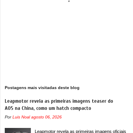
i
o
s
Postagens mais visitadas deste blog
Leapmotor revela as primeiras imagens teaser do
A05 na China, como um hatch compacto
Por
Luis Noal
agosto 06, 2026
Leapmotor revela as primeiras imagens oficiais