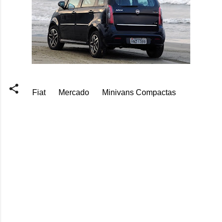
Fiat
Mercado
Minivans Compactas
C
o
m
e
n
t
á
r