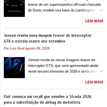
vendido na China apenas como ‘20’. Junto das
sedã conta com faróis mais quadrados e
teaser de um superesportivo off-road chamado
mudanças visuais, a marca confirmou que ele
compactos, com luzes ...
de Dune; modelo usa base do Lamborghini
pode ser um dos primeiros produtos da
Urus e proposta do Sterrato A Rezvani
empresa a usar um novo motor elétrico.
LEIA MAIS
apresentou as primeiras imagens teaser de um
Chamado de ’16 em 1’, também chamado de
novo superesportivo que vai oferecer aos seus
Thunder, ele apresenta uma melhoria de
consumidores. Trata-se do Dune, um cupê
Jensen revela nova imagem teaser do Interceptor
eficiência térmica e integra 12 elementos de
superesportivo que terá uma proposta off-road
GTX e estreia ocorre até setembro
hardware. Entre eles, motor elétrico, controlador
assim como outros esportivos recentemente
de motor, redutor, conversor CC-CC, OBC,
Por
Luis Noal
agosto 05, 2026
tiveram, como o Porsche 911 Dakar e o...
PDU, HBMS, LBMS, VCU, TMS, controle ativo
Lamborghini Huracán Sterrato. E o modelo
de pré-carga e gateway de domínio de energia.
Jensen revela as novas imagens teaser do
italiano tem grande parte no desenvolvimento
Há mais quatro recursos de software como
Interceptor GTX, que será apresentado ainda
do Dune. Baseado no Huracán, o Dune nasce
gerenciamento...
neste terceiro trimestre de 2026 e ainda terá
com uma proposta similar ao que a marca
uma versão destinada para as pistas A Jensen
apresentou com o Sterrato, mas com um
LEIA MAIS
International Automotive (abreviação de JIA)
design ainda mais Mad Max – algo
apresentou uma nova imagem teaser que
característico da Rezvani. Junto com as
mostra como será o Interceptor GTX, o
Fiat convoca um recall que envolve a Strada 2026
imagens, a marca já confirmou que o Dune será
esportivo que recolocará a marca no mercado.
para a substituição do airbag do motorista
um carro muito exclusivo. Ao todo, serão
O granturismo (GT) apareceu em uma nova