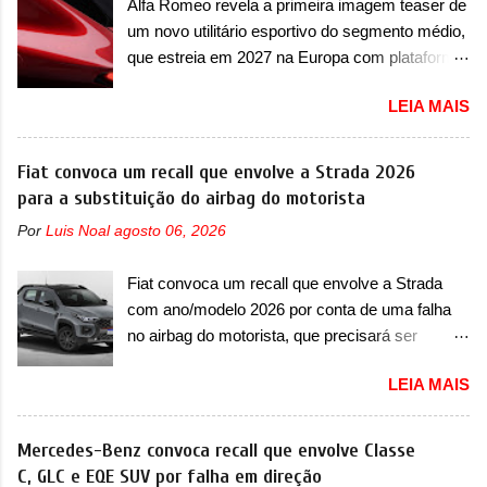
Alfa Romeo revela a primeira imagem teaser de
esportivo será apresentado no terceiro trimestre
capaz de desenvolver cerca de 800cv que
um novo utilitário esportivo do segmento médio,
de 2026, ou seja, acontecerá entre os meses de
separou a performance exótica da aventura i...
que estreia em 2027 na Europa com plataforma
julho e setembro (e já estamos em agosto), ou
STLA Medium A Alfa Romeo revelou a primeira
seja, a estreia deve aparecer neste mês ou até
LEIA MAIS
imagem teaser de um novo utilitário esportivo
o dia 30 de setembro. A marca confirmou que
da marca italiana, previsto para ser lançado em
vai apresentar um "protótipo de pré-produção,
meados de 2027. O novo modelo não tem
Fiat convoca um recall que envolve a Strada 2026
de altíssimo desempenho, exclusivo para
nome ou se é uma nova geração de um modelo
para a substituição do airbag do motorista
pistas" , que vai antecipar as futuras versões de
existente, o que poderia acontecer. Sabe-se
rua do esportivo. Ao mesmo tempo, a Jensen
Por
Luis Noal
agosto 06, 2026
apenas que o novo modelo em questão é um
descreveu o misterioso esportivo como um
SUV do porte médio (C) e que seu lançamento
“protótipo aprimorado” que estabelece as bases
Fiat convoca um recall que envolve a Strada
foi confirmado durante a Mesa Redonda
para "div...
com ano/modelo 2026 por conta de uma falha
Nacional da Indústria Automotiva, organizada
no airbag do motorista, que precisará ser
pelo Ministério dos Negócios e do Made in Italy
substituído A Fiat convocou um recall no dia 24
(MIMIT). Estiveram presentes Emanuele
LEIA MAIS
de outubro de 2025 que envolve os proprietários
Cappellano, Diretor de Operações da Stellantis
da Strada no Brasil. O chamado envolve
Enlarged Europe, que foi o responsável por
unidades com ano/modelo 2026 da picape
Mercedes-Benz convoca recall que envolve Classe
antecipar o lançamento. O novo modelo teve
compacta e envolve todas as versões com este
C, GLC e EQE SUV por falha em direção
uma imagem que mostra a traseira do SUV,