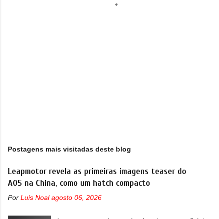
i
o
s
Postagens mais visitadas deste blog
Leapmotor revela as primeiras imagens teaser do
A05 na China, como um hatch compacto
Por
Luis Noal
agosto 06, 2026