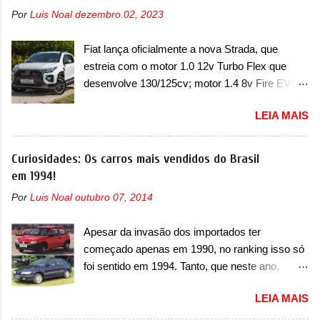
2024. A marca norte-americana diz que as
SUV, o A05 nasce com um design que está
Por
Luis Noal
dezembro 02, 2023
unidades afetadas precisam retornar a uma
bastante vinculado ao SUV. Na dianteira, ele
concessionária mais próxima para a solução de
possui faróis com um desenho mais retangular,
Fiat lança oficialmente a nova Strada, que
dois problemas. O primeiro deles será uma
com um pequeno prolongamento para as
estreia com o motor 1.0 12v Turbo Flex que
atualização do software do módulo de controle
laterais. Os faróis cont...
desenvolve 130/125cv; motor 1.4 8v Fire EVO
da bateria (AHCP e HCP). Para alguns veículos
Flex morre na picape A Fiat apresentou
envolvidos, também, será realizada a
LEIA MAIS
oficialmente a nova Strada, que aparece com
verificação e, se necessário, a substituição do
mudanças visuais e com uma nova opção de
motor do ventilador HVAC (aquecimento,
motor. Depois da picape compacta receber o
Curiosidades: Os carros mais vendidos do Brasil
ventilação e ar-condicionado). A marca também
câmbio automático CVT no ano passado, a Fiat
em 1994!
confirmou que “foi identificada a possibilidade de
apresentou mudanças visuais e a estreia do
uma sobrecarga do microprocessador do
Por
Luis Noal
outubro 07, 2014
motor 1.0 12v Turbo Flex, conhecido como
Módulo de Controle da Bateria (BPCM), que
T200. Praticamente sem concorrentes, a Fiat
poderá causar a perda de força motriz,
Apesar da invasão dos importados ter
Strada soube ser mutável com avanços
requerendo a atualização do software do
começado apenas em 1990, no ranking isso só
importantes que a concorrência nunca
modulo de...
foi sentido em 1994. Tanto, que neste ano,
conseguiu acompanhar e agora ela abre uma
possuem 9 carros inéditos nesse segmento, ao
distância ainda maior com a chegada do motor
LEIA MAIS
começar pelo Chevrolet Corsa, o mais
T200, que estreou nos irmãos Pulse e
destacado deles no ranking que perdurou no