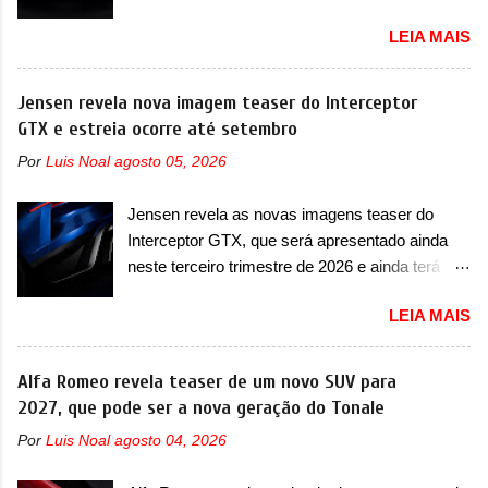
Urus e proposta do Sterrato A Rezvani
empresa a usar um novo motor elétrico.
LEIA MAIS
apresentou as primeiras imagens teaser de um
Chamado de ’16 em 1’, também chamado de
novo superesportivo que vai oferecer aos seus
Thunder, ele apresenta uma melhoria de
consumidores. Trata-se do Dune, um cupê
Jensen revela nova imagem teaser do Interceptor
eficiência térmica e integra 12 elementos de
superesportivo que terá uma proposta off-road
GTX e estreia ocorre até setembro
hardware. Entre eles, motor elétrico, controlador
assim como outros esportivos recentemente
de motor, redutor, conversor CC-CC, OBC,
Por
Luis Noal
agosto 05, 2026
tiveram, como o Porsche 911 Dakar e o...
PDU, HBMS, LBMS, VCU, TMS, controle ativo
Lamborghini Huracán Sterrato. E o modelo
de pré-carga e gateway de domínio de energia.
Jensen revela as novas imagens teaser do
italiano tem grande parte no desenvolvimento
Há mais quatro recursos de software como
Interceptor GTX, que será apresentado ainda
do Dune. Baseado no Huracán, o Dune nasce
gerenciamento...
neste terceiro trimestre de 2026 e ainda terá
com uma proposta similar ao que a marca
uma versão destinada para as pistas A Jensen
apresentou com o Sterrato, mas com um
LEIA MAIS
International Automotive (abreviação de JIA)
design ainda mais Mad Max – algo
apresentou uma nova imagem teaser que
característico da Rezvani. Junto com as
mostra como será o Interceptor GTX, o
Alfa Romeo revela teaser de um novo SUV para
imagens, a marca já confirmou que o Dune será
esportivo que recolocará a marca no mercado.
2027, que pode ser a nova geração do Tonale
um carro muito exclusivo. Ao todo, serão
O granturismo (GT) apareceu em uma nova
apenas sete unidades produzidas... para todo
Por
Luis Noal
agosto 04, 2026
imagem de traseira, onde ele aparece o para-
mundo, ou seja, limitado demais. Ele será
choque traseiro. A marca ainda confirmou que o
equipado com um motor V10 Supercharger