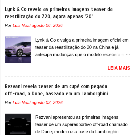
Fastback. "A Fiat Strada é mais do que uma
nosso mercado até início de 2012 e com
Lynk & Co revela as primeiras imagens teaser da
picape, é uma verdadeira revolução no
certeza foi um grandioso lançamento da
reestilização do Z20, agora apenas '20'
mercado automotivo. Há alguns anos era
Chevrolet que assustou a concorrência. Nesse
improvável pensar que uma picape chagaria ao
Por
Luis Noal
agosto 06, 2026
ano também era lançada a nova geração do
topo do mercado brasileiro, algo que só a
Volkswagen Gol que depois de 14 anos
Strada fez. Mais do que isso: ela é a prova viva
Lynk & Co divulga a primeira imagem oficial em
ganhava uma nova geração feita do zero,
que time que está ganhando se mexe sim. Ao
teaser da reestilização do 20 na China e já
apelidada de "Bolinha" por suas formas
longo da sua história, ela...
antecipa mudanças que o modelo receberá em
arredondadas. Além do Gol, outro Volkswagen
sua dianteira A Lynk & Co confirmou que vai
fazia sua estréia no mercado. Era o Pointer,
LEIA MAIS
apresentar na China as primeiras mudanças
versão hatchback do Logus que chegava
para o Z20, um misto de hatch com SUV que é
depois de um ano de atraso. A invasão de 1994
vendido no mercado chinês desde o
Rezvani revela teaser de um cupê com pegada
foi marcava pelos franceses, alemães,
lançamento, em 2024. Agora, o modelo passará
off-road, o Dune, baseado em um Lamborghini
japoneses e coreanos que chegaram
por sua primeira mudança visual e também
arrancando corações em nosso mercado. Os
Por
Luis Noal
agosto 03, 2026
mudará de nome. Vendido na Europa como 02
importados que mais se destacaram nas
e Z20 na China, o elétrico passará a ser
vendas em 1994 foram o Renault R19 que
Rezvani apresentou as primeiras imagens
vendido na China apenas como ‘20’. Junto das
vinha em 3 versões de carroceria, sendo duas
teaser de um superesportivo off-road chamado
mudanças visuais, a marca confirmou que ele
do hatch e o sedan, a famosa Kia Besta, o Vol...
de Dune; modelo usa base do Lamborghini
pode ser um dos primeiros produtos da