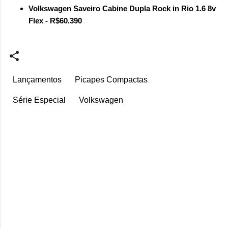
Volkswagen Saveiro Cabine Dupla Rock in Rio 1.6 8v
Flex - R$60.390
Lançamentos
Picapes Compactas
Série Especial
Volkswagen
C
o
m
e
n
t
á
r