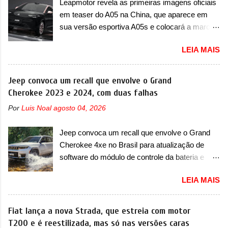
Leapmotor revela as primeiras imagens oficiais
em teaser do A05 na China, que aparece em
sua versão esportiva A05s e colocará a marca
contra BYD, Geely e outras A Leapmotor vem
LEIA MAIS
apresentando uma rápida expansão na China
em termos de portfólio. Apoiada pela Stellantis,
a marca confirmou a estreia de um novo
Jeep convoca um recall que envolve o Grand
modelo compacto à sua linha. Posicionado
Cherokee 2023 e 2024, com duas falhas
entre o T03 e o B05, a marca revelou as
Por
Luis Noal
agosto 04, 2026
primeiras imagens teaser do A05, que nas
imagens apareceu em sua versão mais
Jeep convoca um recall que envolve o Grand
esportiva, o A05s. Previsto para ser lançado
Cherokee 4xe no Brasil para atualização de
ainda neste ano na China, o compacto elétrico
software do módulo de controle da bateria e
colocará a Leapmotor para concorrer com uma
possível substituição do motor do ventilador A
série de outras marcas de compactos, como
LEIA MAIS
Jeep convocou no dia 10 de outubro de 2025
BYD Dolphin e Geely EX2. Visualmente, o A05
um chamado que envolve os proprietários do
conta com um design já visto por outros
Grand Cherokee 4xe, em sua versão única
Fiat lança a nova Strada, que estreia com motor
modelos da marca, em especial do SUV
Limited, com unidades de ano/modelo 2023 e
T200 e é reestilizada, mas só nas versões caras
compacto A10. Basicamente sendo o hatch do