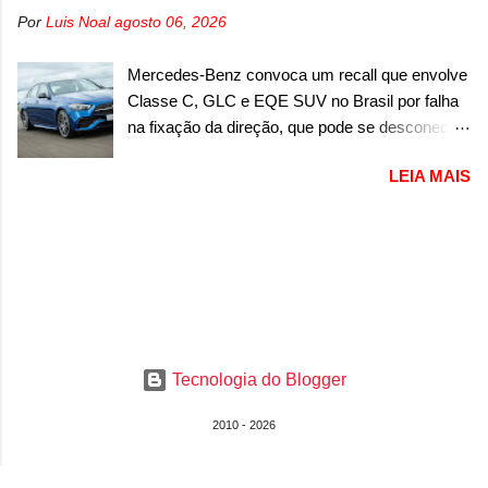
ano/modelo. A marca fala que as unidades
onde aparece um pouco das lanternas, que
Por
Luis Noal
agosto 06, 2026
afetadas precisam retornar a uma
serão horizontais e invadem a tampa do porta-
concessionária para solucionar uma falha no
malas. As lanternas possuem uma iluminação
Mercedes-Benz convoca um recall que envolve
airbag do motorista, que precisará ser
horizontal. No para-lama traseiro, se n...
Classe C, GLC e EQE SUV no Brasil por falha
substituído porque pode ter sido produzido de
na fixação da direção, que pode se desconectar
forma errada. O serviço já pode ser solucionado
em casos sérios A Mercedes-Benz convocou
em uma concessionária da marca, sem custo.
LEIA MAIS
em outubro de 2025 um recall que envolve o trio
Em comunicado, a Fiat disse que “foi
de modelos formado pelo Classe C, GLC e
identificada a possibilidade de haver
EQE SUV. De acordo com informações, o
inconsistência no processo de fabricação da
chamado envolve unidades com ano/modelo
bolsa Airbag lado motorista que, em caso de
que varia de 2023, 2024 e 2025, dependendo do
colisão que demande a sua deflagração, poderá
modelo. A falha está na fixação da direção, que
levar a falha na dinâmica de sua abertura,
pode se voltar em alguns casos mais extremos.
potencializando a ocorrência de dano físico
No caso do Classe C, envolve a versão 200,
grave ou até mesmo fatal ao condutor do
Tecnologia do Blogger
com ano/modelo 2024 e produzida em fevereiro
veículo” . O serviço...
de 2024, e a versão 300, com ano/modelo 2024
2010 - 2026
e produzida de igual forma em fevereiro de
2024. Já no caso do GLC, envolve duas