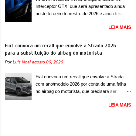
italiano tem grande parte no desenvolvimento
sedã conta com faróis mais quadrados e
Interceptor GTX, que será apresentado ainda
do Dune. Baseado no Huracán, o Dune nasce
compactos, com luzes ...
neste terceiro trimestre de 2026 e ainda terá
com uma proposta similar ao que a marca
uma versão destinada para as pistas A Jensen
apresentou com o Sterrato, mas com um
LEIA MAIS
International Automotive (abreviação de JIA)
design ainda mais Mad Max – algo
apresentou uma nova imagem teaser que
característico da Rezvani. Junto com as
mostra como será o Interceptor GTX, o
Fiat convoca um recall que envolve a Strada 2026
imagens, a marca já confirmou que o Dune será
esportivo que recolocará a marca no mercado.
para a substituição do airbag do motorista
um carro muito exclusivo. Ao todo, serão
O granturismo (GT) apareceu em uma nova
apenas sete unidades produzidas... para todo
Por
Luis Noal
agosto 06, 2026
imagem de traseira, onde ele aparece o para-
mundo, ou seja, limitado demais. Ele será
choque traseiro. A marca ainda confirmou que o
equipado com um motor V10 Supercharger
Fiat convoca um recall que envolve a Strada
esportivo será apresentado no terceiro trimestre
capaz de desenvolver cerca de 800cv que
com ano/modelo 2026 por conta de uma falha
de 2026, ou seja, acontecerá entre os meses de
separou a performance exótica da aventura i...
no airbag do motorista, que precisará ser
julho e setembro (e já estamos em agosto), ou
substituído A Fiat convocou um recall no dia 24
seja, a estreia deve aparecer neste mês ou até
LEIA MAIS
de outubro de 2025 que envolve os proprietários
o dia 30 de setembro. A marca confirmou que
da Strada no Brasil. O chamado envolve
vai apresentar um "protótipo de pré-produção,
unidades com ano/modelo 2026 da picape
de altíssimo desempenho, exclusivo para
compacta e envolve todas as versões com este
pistas" , que vai antecipar as futuras versões de
ano/modelo. A marca fala que as unidades