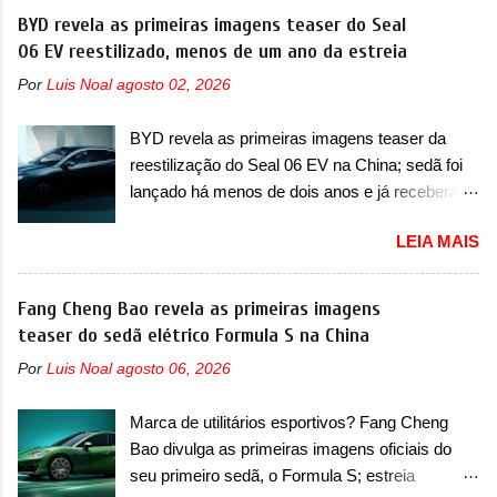
vendido no mercado chinês desde o
BYD revela as primeiras imagens teaser do Seal
foi marcava pelos franceses, alemães,
lançamento, em 2024. Agora, o modelo passará
06 EV reestilizado, menos de um ano da estreia
japoneses e coreanos que chegaram
por sua primeira mudança visual e também
arrancando corações em nosso mercado. Os
Por
Luis Noal
agosto 02, 2026
mudará de nome. Vendido na Europa como 02
importados que mais se destacaram nas
e Z20 na China, o elétrico passará a ser
vendas em 1994 foram o Renault R19 que
BYD revela as primeiras imagens teaser da
vendido na China apenas como ‘20’. Junto das
vinha em 3 versões de carroceria, sendo duas
reestilização do Seal 06 EV na China; sedã foi
mudanças visuais, a marca confirmou que ele
do hatch e o sedan, a famosa Kia Besta, o Vol...
lançado há menos de dois anos e já receberá a
pode ser um dos primeiros produtos da
sua primeira mudança A BYD revelou as
empresa a usar um novo motor elétrico.
LEIA MAIS
primeiras imagens teaser de uma mudança
Chamado de ’16 em 1’, também chamado de
visual para um dos seus menores sedãs
Thunder, ele apresenta uma melhoria de
elétricos na China, pertencente à linha Ocean.
Fang Cheng Bao revela as primeiras imagens
eficiência térmica e integra 12 elementos de
Trata-se do Seal 06 EV, lançado no segundo
teaser do sedã elétrico Formula S na China
hardware. Entre eles, motor elétrico, controlador
semestre de 2025. Sim, há menos de um ano.
de motor, redutor, conversor CC-CC, OBC,
Por
Luis Noal
agosto 06, 2026
O modelo agora passará a ser vendido com
PDU, HBMS, LBMS, VCU, TMS, controle ativo
mudanças visuais na dianteira e na traseira,
de pré-carga e gateway de domínio de energia.
Marca de utilitários esportivos? Fang Cheng
que vão atualizá-los para a identidade visual
Há mais quatro recursos de software como
Bao divulga as primeiras imagens oficiais do
mais moderna da marca, mas ainda sem
gerenciamento...
seu primeiro sedã, o Formula S; estreia
motivos para que essa mudança já seja tão