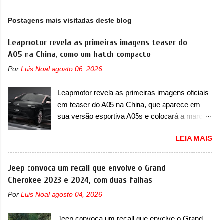
Postagens mais visitadas deste blog
Leapmotor revela as primeiras imagens teaser do
A05 na China, como um hatch compacto
Por
Luis Noal
agosto 06, 2026
Leapmotor revela as primeiras imagens oficiais
em teaser do A05 na China, que aparece em
sua versão esportiva A05s e colocará a marca
contra BYD, Geely e outras A Leapmotor vem
LEIA MAIS
apresentando uma rápida expansão na China
em termos de portfólio. Apoiada pela Stellantis,
a marca confirmou a estreia de um novo
Jeep convoca um recall que envolve o Grand
modelo compacto à sua linha. Posicionado
Cherokee 2023 e 2024, com duas falhas
entre o T03 e o B05, a marca revelou as
Por
Luis Noal
agosto 04, 2026
primeiras imagens teaser do A05, que nas
imagens apareceu em sua versão mais
Jeep convoca um recall que envolve o Grand