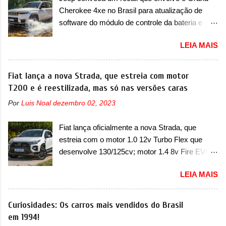
esportiva, o A05s. Previsto para ser lançado
Cherokee 4xe no Brasil para atualização de
ainda neste ano na China, o compacto elétrico
software do módulo de controle da bateria e
colocará a Leapmotor para concorrer com uma
possível substituição do motor do ventilador A
série de outras marcas de compactos, como
LEIA MAIS
Jeep convocou no dia 10 de outubro de 2025
BYD Dolphin e Geely EX2. Visualmente, o A05
um chamado que envolve os proprietários do
conta com um design já visto por outros
Grand Cherokee 4xe, em sua versão única
Fiat lança a nova Strada, que estreia com motor
modelos da marca, em especial do SUV
Limited, com unidades de ano/modelo 2023 e
T200 e é reestilizada, mas só nas versões caras
compacto A10. Basicamente sendo o hatch do
2024. A marca norte-americana diz que as
SUV, o A05 nasce com um design que está
Por
Luis Noal
dezembro 02, 2023
unidades afetadas precisam retornar a uma
bastante vinculado ao SUV. Na dianteira, ele
concessionária mais próxima para a solução de
possui faróis com um desenho mais retangular,
Fiat lança oficialmente a nova Strada, que
dois problemas. O primeiro deles será uma
com um pequeno prolongamento para as
estreia com o motor 1.0 12v Turbo Flex que
atualização do software do módulo de controle
laterais. Os faróis cont...
desenvolve 130/125cv; motor 1.4 8v Fire EVO
da bateria (AHCP e HCP). Para alguns veículos
Flex morre na picape A Fiat apresentou
envolvidos, também, será realizada a
LEIA MAIS
oficialmente a nova Strada, que aparece com
verificação e, se necessário, a substituição do
mudanças visuais e com uma nova opção de
motor do ventilador HVAC (aquecimento,
motor. Depois da picape compacta receber o
Curiosidades: Os carros mais vendidos do Brasil
ventilação e ar-condicionado). A marca também
câmbio automático CVT no ano passado, a Fiat
em 1994!
confirmou que “foi identificada a possibilidade de
apresentou mudanças visuais e a estreia do