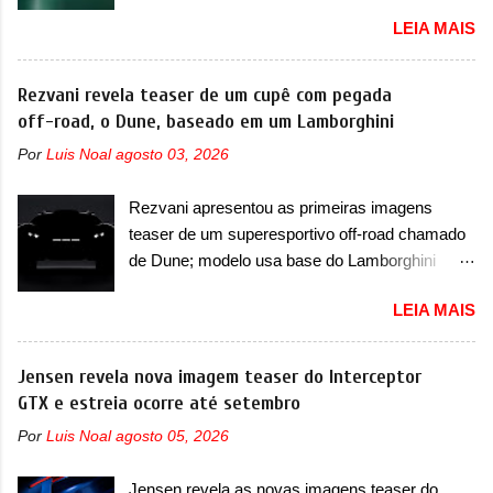
acontece ainda em 2026 Lançada em 2023
recente assim (o que não deve ter agradado em
LEIA MAIS
como uma marca com utilitários esportivos, a
nada os primeiros consumidores). Pelas
Fang Cheng Bao nasceu como uma empresa
imagens teaser, se percebe que o sedã contará
voltada a desenvolver utilitários esportivos com
Rezvani revela teaser de um cupê com pegada
com um novo para-choque na dianteira. Ele
uma pegada mais off-road. E isso funcionou
off-road, o Dune, baseado em um Lamborghini
passa a trazer um vinco horizontal mais
muito bem com o lançamento dos modelos Bao
destacado que atravessa toda a dianteira do
Por
Luis Noal
agosto 03, 2026
5 e Bao 8, além do Tai 3 e Tai 7. Agora, a marca
sedã, passando logo abaixo do logotipo e dos
confirmou que vai entrar de vez no segmento
faróis. Ele ainda possui um espaço para a placa
Rezvani apresentou as primeiras imagens
de... sedãs. Antecipado por imagens teaser, o
novo abaixo do vinco e uma nova entrada de ar
teaser de um superesportivo off-road chamado
Formula S será o primeiro três volumes da
inferio...
de Dune; modelo usa base do Lamborghini
Fang Cheng Bao, que parece se perder na sua
Urus e proposta do Sterrato A Rezvani
identidade com a Denza. Até o momento, a
LEIA MAIS
apresentou as primeiras imagens teaser de um
marca divulgou algumas imagens externas e
novo superesportivo que vai oferecer aos seus
informações sobre o sedã, que terá seu
consumidores. Trata-se do Dune, um cupê
Jensen revela nova imagem teaser do Interceptor
lançamento ainda neste ano de 2026. Em
superesportivo que terá uma proposta off-road
GTX e estreia ocorre até setembro
termos de design, o Formula S segue
assim como outros esportivos recentemente
basicamente as mesmas linhas do conceito
Por
Luis Noal
agosto 05, 2026
tiveram, como o Porsche 911 Dakar e o...
que o antecipou no Salão de Pequim, que
Lamborghini Huracán Sterrato. E o modelo
aconteceu no primeiro semestre. Na dianteira, o
Jensen revela as novas imagens teaser do