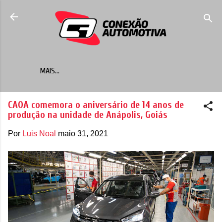
Pular para o conteúdo principal
MAIS…
CAOA comemora o aniversário de 14 anos de
produção na unidade de Anápolis, Goiás
Por
Luis Noal
maio 31, 2021