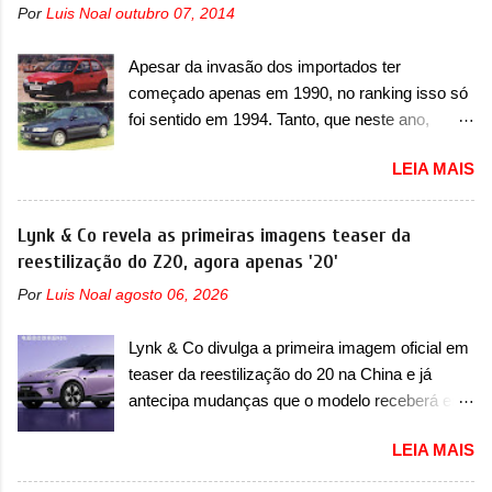
uma sobrecarga do microprocessador do
Por
Luis Noal
outubro 07, 2014
motor 1.0 12v Turbo Flex, conhecido como
Módulo de Controle da Bateria (BPCM), que
T200. Praticamente sem concorrentes, a Fiat
poderá causar a perda de força motriz,
Apesar da invasão dos importados ter
Strada soube ser mutável com avanços
requerendo a atualização do software do
começado apenas em 1990, no ranking isso só
importantes que a concorrência nunca
modulo de...
foi sentido em 1994. Tanto, que neste ano,
conseguiu acompanhar e agora ela abre uma
possuem 9 carros inéditos nesse segmento, ao
distância ainda maior com a chegada do motor
LEIA MAIS
começar pelo Chevrolet Corsa, o mais
T200, que estreou nos irmãos Pulse e
destacado deles no ranking que perdurou no
Fastback. "A Fiat Strada é mais do que uma
nosso mercado até início de 2012 e com
Lynk & Co revela as primeiras imagens teaser da
picape, é uma verdadeira revolução no
certeza foi um grandioso lançamento da
reestilização do Z20, agora apenas '20'
mercado automotivo. Há alguns anos era
Chevrolet que assustou a concorrência. Nesse
improvável pensar que uma picape chagaria ao
Por
Luis Noal
agosto 06, 2026
ano também era lançada a nova geração do
topo do mercado brasileiro, algo que só a
Volkswagen Gol que depois de 14 anos
Strada fez. Mais do que isso: ela é a prova viva
Lynk & Co divulga a primeira imagem oficial em
ganhava uma nova geração feita do zero,
que time que está ganhando se mexe sim. Ao
teaser da reestilização do 20 na China e já
apelidada de "Bolinha" por suas formas
longo da sua história, ela...
antecipa mudanças que o modelo receberá em
arredondadas. Além do Gol, outro Volkswagen
sua dianteira A Lynk & Co confirmou que vai
fazia sua estréia no mercado. Era o Pointer,
LEIA MAIS
apresentar na China as primeiras mudanças
versão hatchback do Logus que chegava
para o Z20, um misto de hatch com SUV que é
depois de um ano de atraso. A invasão de 1994