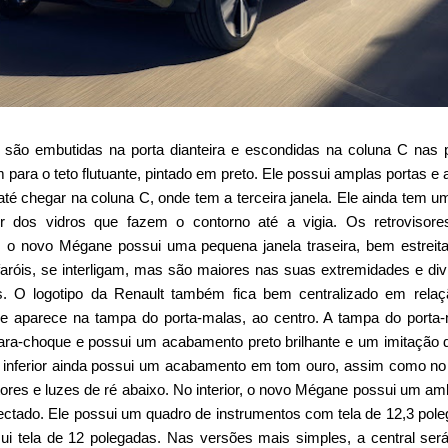
são embutidas na porta dianteira e escondidas na coluna C nas 
para o teto flutuante, pintado em preto. Ele possui amplas portas e a
até chegar na coluna C, onde tem a terceira janela. Ele ainda tem um
r dos vidros que fazem o contorno até a vigia. Os retrovisore
a, o novo Mégane possui uma pequena janela traseira, bem estreit
aróis, se interligam, mas são maiores nas suas extremidades e div
s. O logotipo da Renault também fica bem centralizado em rela
 aparece na tampa do porta-malas, ao centro. A tampa do porta
para-choque e possui um acabamento preto brilhante e um imitação
rte inferior ainda possui um acabamento em tom ouro, assim como no
tores e luzes de ré abaixo. No interior, o novo Mégane possui um am
ectado. Ele possui um quadro de instrumentos com tela de 12,3 pol
sui tela de 12 polegadas. Nas versões mais simples, a central ser