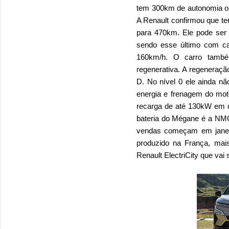
tem 300km de autonomia o
A Renault confirmou que t
para 470km. Ele pode ser 
sendo esse último com c
160km/h. O carro també
regenerativa.
A regeneração
D. No nível 0 ele ainda n
energia e frenagem do mot
recarga de até 130kW em 
bateria do Mégane é a NMC
vendas começam em janei
produzido na França, mai
Renault ElectriCity que vai