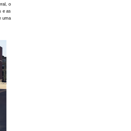
ral, o
s e as
de uma