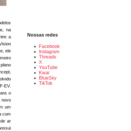
delos
e, na
Nossas redes
tre a
ision
Facebook
e, ele
Instagram
Threads
imeiro
X
plano
YouTube
ncept,
Kwai
BlueSky
lvido
TikTok
F-EV.
para o
o novo
om um
da com
 de ar
possui