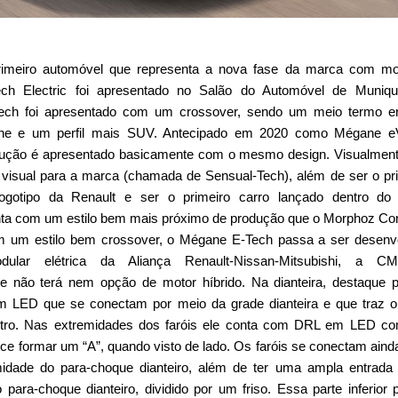
rimeiro automóvel que representa a nova fase da marca com mo
ech Electric foi apresentado no Salão do Automóvel de Muniqu
ch foi apresentado com um crossover, sendo um meio termo en
ane e um perfil mais SUV. Antecipado em 2020 como Mégane eV
ução é apresentado basicamente com o mesmo design. Visualment
 visual para a marca (chamada de Sensual-Tech), além de ser o pr
gotipo da Renault e ser o primeiro carro lançado dentro do 
a com um estilo bem mais próximo de produção que o Morphoz Co
 um estilo bem crossover, o Mégane E-Tech passa a ser desenvo
ular elétrica da Aliança Renault-Nissan-Mitsubishi, a CM
ele não terá nem opção de motor híbrido. Na dianteira, destaque 
m LED que se conectam por meio da grade dianteira e que traz 
entro. Nas extremidades dos faróis ele conta com DRL em LED c
ece formar um “A”, quando visto de lado. Os faróis se conectam ain
idade do para-choque dianteiro, além de ter uma ampla entrada
do para-choque dianteiro, dividido por um friso. Essa parte inferior 