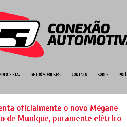
Pular para o conteúdo principal
NDIDOS EM...
RETRÔMOBILISMO
CONTATO
SOBRE
POLÍ
MAIS…
TOP 100
enta oficialmente o novo Mégane
ão de Munique, puramente elétrico