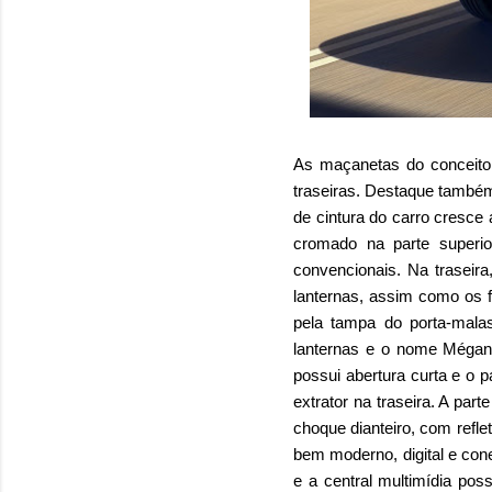
As maçanetas do conceito 
traseiras. Destaque também 
de cintura do carro cresce 
cromado na parte superio
convencionais. Na traseir
lanternas, assim como os f
pela tampa do porta-mala
lanternas e o nome Mégane
possui abertura curta e o 
extrator na traseira. A pa
choque dianteiro, com refle
bem moderno, digital e con
e a central multimídia pos