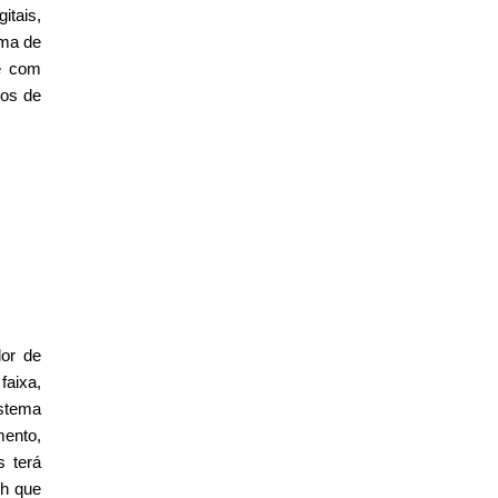
itais,
ema de
e com
dos de
dor de
faixa,
istema
mento,
s terá
Wh que