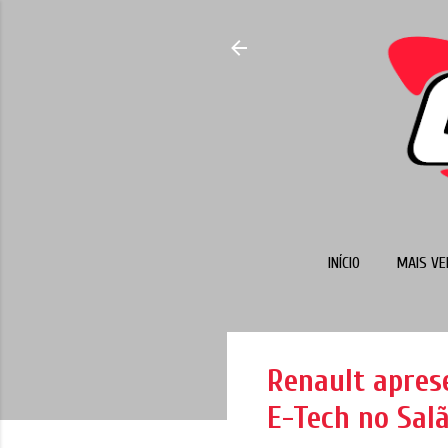
INÍCIO
MAIS VE
Renault apres
E-Tech no Sal