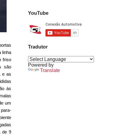
YouTube
portas
Tradutor
 linha
 friso
Powered by
s são
Translate
a e as
ididas
ção às
-malas
 de um
 para-
biente
egadas
á de 9