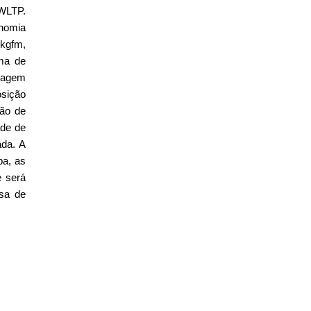
WLTP.
onomia
6kgfm,
ma de
nagem
osição
ção de
ade de
ada.
A
pa, as
 será
sa de