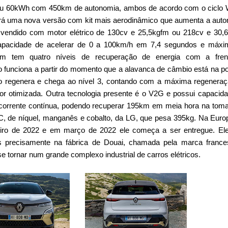
u 60kWh com 450km de autonomia, ambos de acordo com o ciclo 
erá uma nova versão com kit mais aerodinâmico que aumenta a aut
vendido com motor elétrico de 130cv e 25,5kgfm ou 218cv e 30,
apacidade de acelerar de 0 a 100km/h em 7,4 segundos e máxi
m tem quatro níveis de recuperação de energia com a fre
 funciona a partir do momento que a alavanca de câmbio está na p
ão regenera e chega ao nível 3, contando com a máxima regenera
or otimizada.
Outra tecnologia presente é o V2G e possui capacid
corrente contínua, podendo recuperar 195km em meia hora na tom
, de níquel, manganês e cobalto, da LG, que pesa 395kg.
Na Euro
ro de 2022 e em março de 2022 ele começa a ser entregue. Ele
s precisamente na fábrica de Douai, chamada pela marca france
 se tornar num grande complexo industrial de carros elétricos.