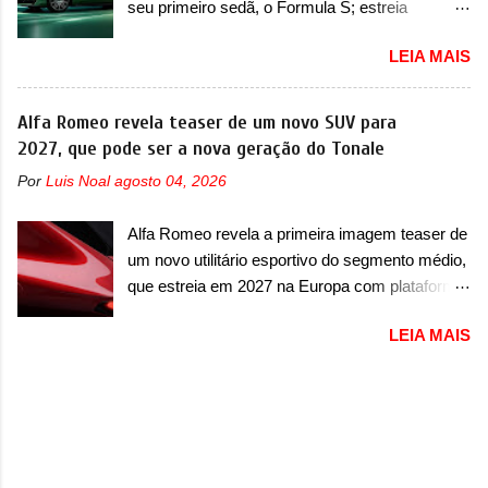
seu primeiro sedã, o Formula S; estreia
de 2024, e a versão 300, com ano/modelo 2024
acontece ainda em 2026 Lançada em 2023
e produzida de igual forma em fevereiro de
LEIA MAIS
como uma marca com utilitários esportivos, a
2024. Já no caso do GLC, envolve duas
Fang Cheng Bao nasceu como uma empresa
versões também. A primeira delas é a 300, com
voltada a desenvolver utilitários esportivos com
Alfa Romeo revela teaser de um novo SUV para
ano/modelo 2024 e 2025 que foram produzidas
uma pegada mais off-road. E isso funcionou
2027, que pode ser a nova geração do Tonale
entre setembro de 2023 até julho de 2025. Já a
muito bem com o lançamento dos modelos Bao
versão 43 AMG possui ano/modelo 2024 e
Por
Luis Noal
agosto 04, 2026
5 e Bao 8, além do Tai 3 e Tai 7. Agora, a marca
2025, mas produzida entre janeiro de 2024 até
confirmou que vai entrar de vez no segmento
junho de 2025. Por fim, o EQE SUV envolvido é
Alfa Romeo revela a primeira imagem teaser de
de... sedãs. Antecipado por imagens teaser, o
da versão 300, com ano/modelo 2023...
um novo utilitário esportivo do segmento médio,
Formula S será o primeiro três volumes da
que estreia em 2027 na Europa com plataforma
Fang Cheng Bao, que parece se perder na sua
STLA Medium A Alfa Romeo revelou a primeira
identidade com a Denza. Até o momento, a
LEIA MAIS
imagem teaser de um novo utilitário esportivo
marca divulgou algumas imagens externas e
da marca italiana, previsto para ser lançado em
informações sobre o sedã, que terá seu
meados de 2027. O novo modelo não tem
lançamento ainda neste ano de 2026. Em
nome ou se é uma nova geração de um modelo
termos de design, o Formula S segue
existente, o que poderia acontecer. Sabe-se
basicamente as mesmas linhas do conceito
apenas que o novo modelo em questão é um
que o antecipou no Salão de Pequim, que