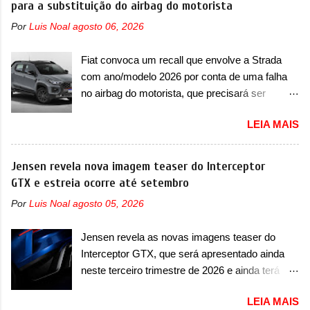
para a substituição do airbag do motorista
japoneses e coreanos que chegaram
por sua primeira mudança visual e também
arrancando corações em nosso mercado. Os
Por
Luis Noal
agosto 06, 2026
mudará de nome. Vendido na Europa como 02
importados que mais se destacaram nas
e Z20 na China, o elétrico passará a ser
vendas em 1994 foram o Renault R19 que
Fiat convoca um recall que envolve a Strada
vendido na China apenas como ‘20’. Junto das
vinha em 3 versões de carroceria, sendo duas
com ano/modelo 2026 por conta de uma falha
mudanças visuais, a marca confirmou que ele
do hatch e o sedan, a famosa Kia Besta, o Vol...
no airbag do motorista, que precisará ser
pode ser um dos primeiros produtos da
substituído A Fiat convocou um recall no dia 24
empresa a usar um novo motor elétrico.
LEIA MAIS
de outubro de 2025 que envolve os proprietários
Chamado de ’16 em 1’, também chamado de
da Strada no Brasil. O chamado envolve
Thunder, ele apresenta uma melhoria de
unidades com ano/modelo 2026 da picape
Jensen revela nova imagem teaser do Interceptor
eficiência térmica e integra 12 elementos de
compacta e envolve todas as versões com este
GTX e estreia ocorre até setembro
hardware. Entre eles, motor elétrico, controlador
ano/modelo. A marca fala que as unidades
de motor, redutor, conversor CC-CC, OBC,
Por
Luis Noal
agosto 05, 2026
afetadas precisam retornar a uma
PDU, HBMS, LBMS, VCU, TMS, controle ativo
concessionária para solucionar uma falha no
de pré-carga e gateway de domínio de energia.
Jensen revela as novas imagens teaser do
airbag do motorista, que precisará ser
Há mais quatro recursos de software como
Interceptor GTX, que será apresentado ainda
substituído porque pode ter sido produzido de
gerenciamento...
neste terceiro trimestre de 2026 e ainda terá
forma errada. O serviço já pode ser solucionado
uma versão destinada para as pistas A Jensen
em uma concessionária da marca, sem custo.
LEIA MAIS
International Automotive (abreviação de JIA)
Em comunicado, a Fiat disse que “foi