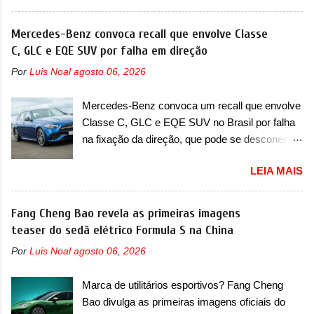
apresentou uma nova imagem teaser que
identificada a possibilidade de haver
mostra como será o Interceptor GTX, o
Mercedes-Benz convoca recall que envolve Classe
inconsistência no processo de fabricação da
esportivo que recolocará a marca no mercado.
C, GLC e EQE SUV por falha em direção
bolsa Airbag lado motorista que, em caso de
O granturismo (GT) apareceu em uma nova
colisão que demande a sua deflagração, poderá
Por
Luis Noal
agosto 06, 2026
imagem de traseira, onde ele aparece o para-
levar a falha na dinâmica de sua abertura,
choque traseiro. A marca ainda confirmou que o
potencializando a ocorrência de dano físico
Mercedes-Benz convoca um recall que envolve
esportivo será apresentado no terceiro trimestre
grave ou até mesmo fatal ao condutor do
Classe C, GLC e EQE SUV no Brasil por falha
de 2026, ou seja, acontecerá entre os meses de
veículo” . O serviço...
na fixação da direção, que pode se desconectar
julho e setembro (e já estamos em agosto), ou
em casos sérios A Mercedes-Benz convocou
seja, a estreia deve aparecer neste mês ou até
LEIA MAIS
em outubro de 2025 um recall que envolve o trio
o dia 30 de setembro. A marca confirmou que
de modelos formado pelo Classe C, GLC e
vai apresentar um "protótipo de pré-produção,
EQE SUV. De acordo com informações, o
Fang Cheng Bao revela as primeiras imagens
de altíssimo desempenho, exclusivo para
chamado envolve unidades com ano/modelo
teaser do sedã elétrico Formula S na China
pistas" , que vai antecipar as futuras versões de
que varia de 2023, 2024 e 2025, dependendo do
rua do esportivo. Ao mesmo tempo, a Jensen
Por
Luis Noal
agosto 06, 2026
modelo. A falha está na fixação da direção, que
descreveu o misterioso esportivo como um
pode se voltar em alguns casos mais extremos.
“protótipo aprimorado” que estabelece as bases
Marca de utilitários esportivos? Fang Cheng
No caso do Classe C, envolve a versão 200,
para "div...
Bao divulga as primeiras imagens oficiais do
com ano/modelo 2024 e produzida em fevereiro