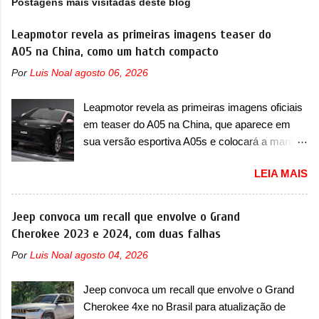
Postagens mais visitadas deste blog
Leapmotor revela as primeiras imagens teaser do
A05 na China, como um hatch compacto
Por
Luis Noal
agosto 06, 2026
Leapmotor revela as primeiras imagens oficiais
em teaser do A05 na China, que aparece em
sua versão esportiva A05s e colocará a marca
contra BYD, Geely e outras A Leapmotor vem
LEIA MAIS
apresentando uma rápida expansão na China
em termos de portfólio. Apoiada pela Stellantis,
a marca confirmou a estreia de um novo
Jeep convoca um recall que envolve o Grand
modelo compacto à sua linha. Posicionado
Cherokee 2023 e 2024, com duas falhas
entre o T03 e o B05, a marca revelou as
Por
Luis Noal
agosto 04, 2026
primeiras imagens teaser do A05, que nas
imagens apareceu em sua versão mais
Jeep convoca um recall que envolve o Grand
esportiva, o A05s. Previsto para ser lançado
Cherokee 4xe no Brasil para atualização de
ainda neste ano na China, o compacto elétrico