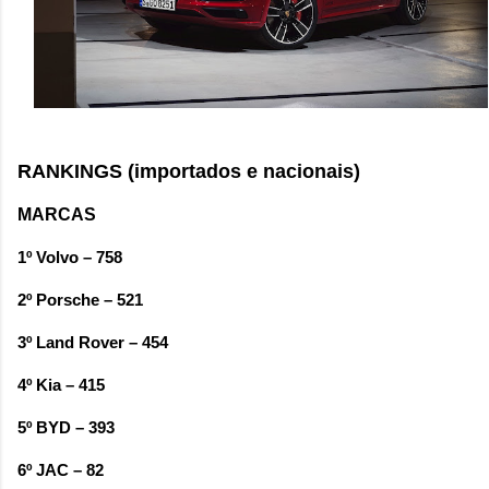
RANKINGS (importados e nacionais)
MARCAS
1º Volvo – 758
2º Porsche – 521
3º Land Rover – 454
4º Kia – 415
5º BYD – 393
6º JAC – 82