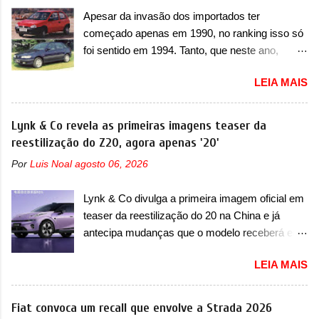
T200. Praticamente sem concorrentes, a Fiat
poderá causar a perda de força motriz,
Apesar da invasão dos importados ter
Strada soube ser mutável com avanços
requerendo a atualização do software do
começado apenas em 1990, no ranking isso só
importantes que a concorrência nunca
modulo de...
foi sentido em 1994. Tanto, que neste ano,
conseguiu acompanhar e agora ela abre uma
possuem 9 carros inéditos nesse segmento, ao
distância ainda maior com a chegada do motor
LEIA MAIS
começar pelo Chevrolet Corsa, o mais
T200, que estreou nos irmãos Pulse e
destacado deles no ranking que perdurou no
Fastback. "A Fiat Strada é mais do que uma
nosso mercado até início de 2012 e com
Lynk & Co revela as primeiras imagens teaser da
picape, é uma verdadeira revolução no
certeza foi um grandioso lançamento da
reestilização do Z20, agora apenas '20'
mercado automotivo. Há alguns anos era
Chevrolet que assustou a concorrência. Nesse
improvável pensar que uma picape chagaria ao
Por
Luis Noal
agosto 06, 2026
ano também era lançada a nova geração do
topo do mercado brasileiro, algo que só a
Volkswagen Gol que depois de 14 anos
Strada fez. Mais do que isso: ela é a prova viva
Lynk & Co divulga a primeira imagem oficial em
ganhava uma nova geração feita do zero,
que time que está ganhando se mexe sim. Ao
teaser da reestilização do 20 na China e já
apelidada de "Bolinha" por suas formas
longo da sua história, ela...
antecipa mudanças que o modelo receberá em
arredondadas. Além do Gol, outro Volkswagen
sua dianteira A Lynk & Co confirmou que vai
fazia sua estréia no mercado. Era o Pointer,
LEIA MAIS
apresentar na China as primeiras mudanças
versão hatchback do Logus que chegava
para o Z20, um misto de hatch com SUV que é
depois de um ano de atraso. A invasão de 1994
vendido no mercado chinês desde o
Fiat convoca um recall que envolve a Strada 2026
foi marcava pelos franceses, alemães,
lançamento, em 2024. Agora, o modelo passará