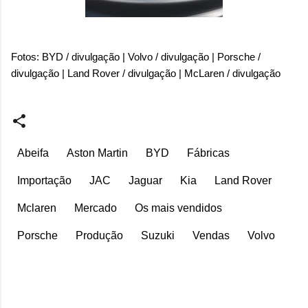
Fotos: BYD / divulgação | Volvo / divulgação | Porsche /
divulgação | Land Rover / divulgação | McLaren / divulgação
Abeifa
Aston Martin
BYD
Fábricas
Importação
JAC
Jaguar
Kia
Land Rover
Mclaren
Mercado
Os mais vendidos
Porsche
Produção
Suzuki
Vendas
Volvo
C
o