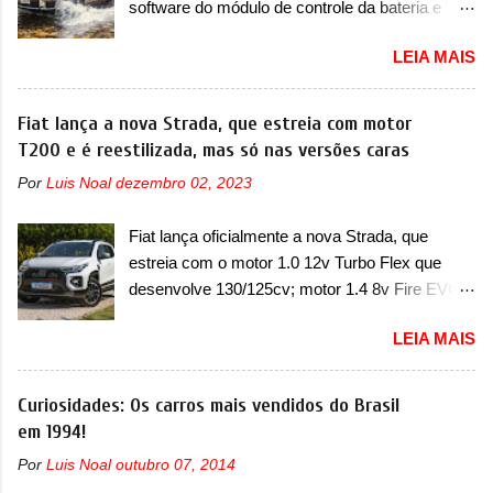
software do módulo de controle da bateria e
colocará a Leapmotor para concorrer com uma
possível substituição do motor do ventilador A
série de outras marcas de compactos, como
LEIA MAIS
Jeep convocou no dia 10 de outubro de 2025
BYD Dolphin e Geely EX2. Visualmente, o A05
um chamado que envolve os proprietários do
conta com um design já visto por outros
Grand Cherokee 4xe, em sua versão única
Fiat lança a nova Strada, que estreia com motor
modelos da marca, em especial do SUV
Limited, com unidades de ano/modelo 2023 e
T200 e é reestilizada, mas só nas versões caras
compacto A10. Basicamente sendo o hatch do
2024. A marca norte-americana diz que as
SUV, o A05 nasce com um design que está
Por
Luis Noal
dezembro 02, 2023
unidades afetadas precisam retornar a uma
bastante vinculado ao SUV. Na dianteira, ele
concessionária mais próxima para a solução de
possui faróis com um desenho mais retangular,
Fiat lança oficialmente a nova Strada, que
dois problemas. O primeiro deles será uma
com um pequeno prolongamento para as
estreia com o motor 1.0 12v Turbo Flex que
atualização do software do módulo de controle
laterais. Os faróis cont...
desenvolve 130/125cv; motor 1.4 8v Fire EVO
da bateria (AHCP e HCP). Para alguns veículos
Flex morre na picape A Fiat apresentou
envolvidos, também, será realizada a
LEIA MAIS
oficialmente a nova Strada, que aparece com
verificação e, se necessário, a substituição do
mudanças visuais e com uma nova opção de
motor do ventilador HVAC (aquecimento,
motor. Depois da picape compacta receber o
Curiosidades: Os carros mais vendidos do Brasil
ventilação e ar-condicionado). A marca também
câmbio automático CVT no ano passado, a Fiat
em 1994!
confirmou que “foi identificada a possibilidade de
apresentou mudanças visuais e a estreia do
uma sobrecarga do microprocessador do
Por
Luis Noal
outubro 07, 2014
motor 1.0 12v Turbo Flex, conhecido como
Módulo de Controle da Bateria (BPCM), que