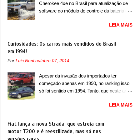
Cherokee 4xe no Brasil para atualização de
ser lançado ainda neste ano na China, o
software do módulo de controle da bateria e
compacto elétrico colocará a Leapmotor para
possível substituição do motor do ventilador A
concorrer com uma série de outras marcas
LEIA MAIS
Jeep convocou no dia 10 de outubro de 2025
de compactos, como BYD Dolphin e Geely
um chamado que envolve os proprietários do
EX2. Visualmente, o A05 conta com um
Grand Cherokee 4xe, em sua versão única
Curiosidades: Os carros mais vendidos do Brasil
design já visto por outros modelos da marca,
Limited, com unidades de ano/modelo 2023 e
em 1994!
em especial do SUV compacto A10.
2024. A marca norte-americana diz que as
Basicamente sendo o hatch do SUV, o A05
Por
Luis Noal
outubro 07, 2014
unidades afetadas precisam retornar a uma
nasce com um design que está bastante
concessionária mais próxima para a solução
vinculado ao SUV. Na dianteira, ele possui
Apesar da invasão dos importados ter
de dois problemas. O primeiro deles será
faróis com um desenho mais retangular, com
começado apenas em 1990, no ranking isso
uma atualização do software do módulo de
um pequeno prolongamento para as laterais.
só foi sentido em 1994. Tanto, que neste ano,
controle da bateria (AHCP e HCP). Para
Os faróis cont...
possuem 9 carros inéditos nesse segmento,
alguns veículos envolvidos, também, será
LEIA MAIS
ao começar pelo Chevrolet Corsa, o mais
realizada a verificação e, se necessário, a
destacado deles no ranking que perdurou no
substituição do motor do ventilador HVAC
nosso mercado até início de 2012 e com
Fiat lança a nova Strada, que estreia com
(aquecimento, ventilação e ar-condicionado).
certeza foi um grandioso lançamento da
motor T200 e é reestilizada, mas só nas
A marca também confirmou que “foi
Chevrolet que assustou a concorrência.
versões caras
identificada a possibilidade de uma