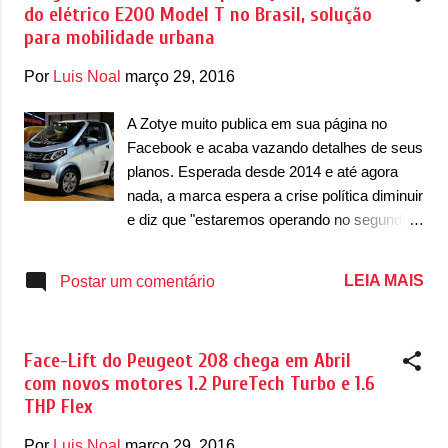
do elétrico E200 Model T no Brasil, solução
para recolher o teto de forma automática,
para mobilidade urbana
preserva o porta-malas do modelo Roadster,
que já é minúsculo por comportar apenas
Por
Luis Noal
março 29, 2016
130 litros de capacidade. Eles se
preocuparam até com este tom de cinza, que
A Zotye muito publica em sua página no
é exclusivo para o RF. Ele também pode ter
Facebook e acaba vazando detalhes de seus
a parte central do teto pintada de preto
planos. Esperada desde 2014 e até agora
brilhante. Na mecânica, o icônico esportivo
nada, a marca espera a crise política diminuir
japonês conta com dois motores a gasolina
e diz que "estaremos operando no segundo
Skyactiv-G 1.5 e 2.0, de 131cv e 160cv,
semestre" (sensação de deja vú) e que deve
respetivamente. Podem ser combinados ao
trazer e produzir futuramente o E200 Model T
LEIA MAIS
Postar um comentário
câmbio caixa manual de seis velocidades ou
ao mercado brasileiro. Elétrico, a aposta da
a um automático com o mesmo número de
Zotye é que esse automóvel seja um ponto
relaçõ...
positivo para a mobilidade urbana. Entre os
Face-Lift do Peugeot 208 chega em Abril
destaques do E200 estão os faróis de LEDs
com novos motores 1.2 PureTech Turbo e 1.6
e LEDs diurnos, além de lanternas com
THP Flex
LEDs. Seu motor elétrico desenvolve 80cv
de potência, com autonomia de 220km e
Por
Luis Noal
março 29, 2016