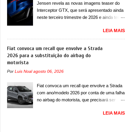
LBMS, VCU, TMS, controle ativo de pré-
Jensen revela as novas imagens teaser do
Huracán Sterrato. E o modelo italiano tem
carga e gateway de domínio de energia. Há
Interceptor GTX, que será apresentado ainda
grande parte no desenvolvimento do Dune.
mais quatro recursos de software como
neste terceiro trimestre de 2026 e ainda terá
Baseado no Huracán, o Dune nasce com
gerenciamento...
uma versão destinada para as pistas A
uma proposta similar ao que a marca
LEIA MAIS
Jensen International Automotive (abreviação
apresentou com o Sterrato, mas com um
de JIA) apresentou uma nova imagem teaser
design ainda mais Mad Max – algo
que mostra como será o Interceptor GTX, o
Fiat convoca um recall que envolve a Strada
característico da Rezvani. Junto com as
esportivo que recolocará a marca no
2026 para a substituição do airbag do
imagens, a marca já confirmou que o Dune
mercado. O granturismo (GT) apareceu em
motorista
será um carro muito exclusivo. Ao todo,
uma nova imagem de traseira, onde ele
serão apenas sete unidades produzidas...
Por
Luis Noal
agosto 06, 2026
aparece o para-choque traseiro. A marca
para todo mundo, ou seja, limitado demais.
ainda confirmou que o esportivo será
Ele será equipado com um motor V10
Fiat convoca um recall que envolve a Strada
apresentado no terceiro trimestre de 2026, ou
Supercharger capaz de desenvolver cerca de
com ano/modelo 2026 por conta de uma falha
seja, acontecerá entre os meses de julho e
800cv que separou a performance exótica da
no airbag do motorista, que precisará ser
setembro (e já estamos em agosto), ou seja,
aventura i...
substituído A Fiat convocou um recall no dia
a estreia deve aparecer neste mês ou até o
LEIA MAIS
24 de outubro de 2025 que envolve os
dia 30 de setembro. A marca confirmou que
proprietários da Strada no Brasil. O chamado
vai apresentar um "protótipo de pré-produção,
envolve unidades com ano/modelo 2026 da
de altíssimo desempenho, exclusivo para