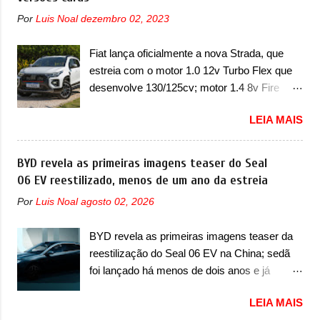
Nesse ano também era lançada a nova
sobrecarga do microprocessador do Módulo
Por
Luis Noal
dezembro 02, 2023
geração do Volkswagen Gol que depois de 14
de Controle da Bateria (BPCM), que poderá
anos ganhava uma nova geração feita do
causar a perda de força motriz, requerendo a
Fiat lança oficialmente a nova Strada, que
zero, apelidada de "Bolinha" por suas formas
atualização do software do modulo de...
estreia com o motor 1.0 12v Turbo Flex que
arredondadas. Além do Gol, outro
desenvolve 130/125cv; motor 1.4 8v Fire
Volkswagen fazia sua estréia no mercado.
EVO Flex morre na picape A Fiat apresentou
Era o Pointer, versão hatchback do Logus
LEIA MAIS
oficialmente a nova Strada, que aparece com
que chegava depois de um ano de atraso. A
mudanças visuais e com uma nova opção de
invasão de 1994 foi marcava pelos
motor. Depois da picape compacta receber o
BYD revela as primeiras imagens teaser do Seal
franceses, alemães, japoneses e coreanos
câmbio automático CVT no ano passado, a
06 EV reestilizado, menos de um ano da estreia
que chegaram arrancando corações em
Fiat apresentou mudanças visuais e a estreia
nosso mercado. Os importados que mais se
Por
Luis Noal
agosto 02, 2026
do motor 1.0 12v Turbo Flex, conhecido
destacaram nas vendas em 1994 foram o
como T200. Praticamente sem concorrentes,
Renault R19 que vinha em 3 versões de
BYD revela as primeiras imagens teaser da
a Fiat Strada soube ser mutável com
carroceria, sendo duas do hatch e o sedan, a
reestilização do Seal 06 EV na China; sedã
avanços importantes que a concorrência
famosa Kia Besta, o Vol...
foi lançado há menos de dois anos e já
nunca conseguiu acompanhar e agora ela
receberá a sua primeira mudança A BYD
abre uma distância ainda maior com a
LEIA MAIS
revelou as primeiras imagens teaser de uma
chegada do motor T200, que estreou nos