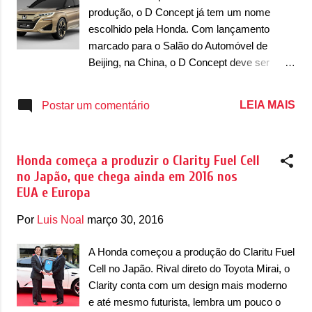
g
produção, o D Concept já tem um nome
e
escolhido pela Honda. Com lançamento
n
marcado para o Salão do Automóvel de
s
Beijing, na China, o D Concept deve ser
vendido como UR-V, seguindo a mesma
lógica de nomenclatura de seus utilitários
LEIA MAIS
Postar um comentário
pelo mundo, como CR-V e HR-V. O nome foi
registrado em patente pela Honda na China.
Naquele mercado, o UR-V deve concorrer
Honda começa a produzir o Clarity Fuel Cell
com Ford Edge e a versão de produção do
no Japão, que chega ainda em 2016 nos
Volkswagen CrossBlue Concept. O conceito
EUA e Europa
tem um "Q" de SUVs-Coupé, mas deve
competir com demais utilitários esportivos.
Por
Luis Noal
março 30, 2016
Sobre a mecânica, a versão de produção do
D Concept será equipado com motores 2.0
A Honda começou a produção do Claritu Fuel
16v i-VTEC Turbo e um 2.4 16v aspirado. O
Cell no Japão. Rival direto do Toyota Mirai, o
câmbio será automático de 6 velocidades e a
Clarity conta com um design mais moderno
tração poderá ser traseira ou integral,
e até mesmo futurista, lembra um pouco o