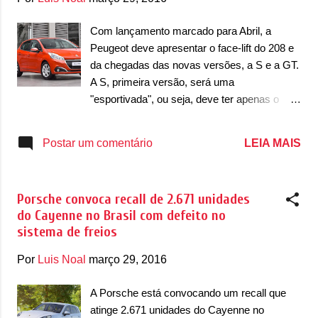
velocidade, com velocidade máxima de
120km/h. Além disso, a nova bateria do E200
Com lançamento marcado para Abril, a
Model T o permite que 30 minutos plugado
Peugeot deve apresentar o face-lift do 208 e
na tomada normal recarregue sua bateria em
da chegadas das novas versões, a S e a GT.
80%. Ainda segundo a Zotye, as primeiras
A S, primeira versão, será uma
unidades do E200 Model T já estão no Brasil
"esportivada", ou seja, deve ter apenas o
para homologação e que o hatch de imagem
design apimentado enquanto a realmente
tenha suas vendas iniciadas no segundo
esportiva deve ficar num patamar acima.
LEIA MAIS
Postar um comentário
semestre do ano ou em algum momento de
Segundo o site Autos Segredos, a
2017. Ainda sem definir onde se...
esportivada seria a S enquanto a realmente
esportiva, com motor 1.6 THP Flex será a
Porsche convoca recall de 2.671 unidades
GT. A S deve ser oferecida com motor 1.6
do Cayenne no Brasil com defeito no
16v FlexStart que desenvolve 122/116cv de
sistema de freios
potência, enquanto a GT terá motor 1.6 THP
Flex que deve desenvolver entre 173/165cv
Por
Luis Noal
março 29, 2016
a 200cv de potência, ambas com câmbio
manual de 6 marchas. O 208 deve receber
A Porsche está convocando um recall que
um face-lift, que traz novos faróis com LEDs
atinge 2.671 unidades do Cayenne no