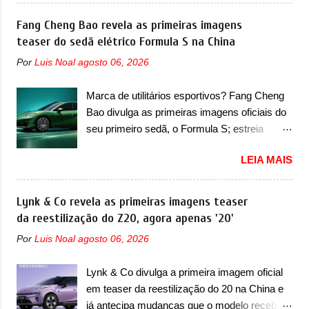
mudança visual para um dos seus menores
irmãos Pulse e Fastback. "A Fiat Strada é
sedãs elétricos na China, pertencente à linha
Fang Cheng Bao revela as primeiras imagens
mais do que uma picape, é uma verdadeira
Ocean. Trata-se do Seal 06 EV, lançado no
teaser do sedã elétrico Formula S na China
revolução no mercado automotivo. Há alguns
segundo semestre de 2025. Sim, há menos
anos era improvável pensar que uma picape
Por
Luis Noal
agosto 06, 2026
de um ano. O modelo agora passará a ser
chagaria ao topo do mercado brasileiro, algo
vendido com mudanças visuais na dianteira e
que só a Strada fez. Mais do que isso: ela é a
Marca de utilitários esportivos? Fang Cheng
na traseira, que vão atualizá-los para a
prova viva que time que está ganhando se
Bao divulga as primeiras imagens oficiais do
identidade visual mais moderna da marca,
mexe sim. Ao longo da sua história, ela...
seu primeiro sedã, o Formula S; estreia
mas ainda sem motivos para que essa
acontece ainda em 2026 Lançada em 2023
mudança já seja tão recente assim (o que
LEIA MAIS
como uma marca com utilitários esportivos, a
não deve ter agradado em nada os primeiros
Fang Cheng Bao nasceu como uma empresa
consumidores). Pelas imagens teaser, se
voltada a desenvolver utilitários esportivos
Lynk & Co revela as primeiras imagens teaser
percebe que o sedã contará com um novo
com uma pegada mais off-road. E isso
da reestilização do Z20, agora apenas '20'
para-choque na dianteira. Ele passa a trazer
funcionou muito bem com o lançamento dos
um vinco horizontal mais destacado que
Por
Luis Noal
agosto 06, 2026
modelos Bao 5 e Bao 8, além do Tai 3 e Tai 7.
atravessa toda a dianteira do sedã, passando
Agora, a marca confirmou que vai entrar de
logo abaixo do logotipo e dos faróis. Ele ainda
Lynk & Co divulga a primeira imagem oficial
vez no segmento de... sedãs. Antecipado por
possui um espaço para a placa novo abaixo
em teaser da reestilização do 20 na China e
imagens teaser, o Formula S será o primeiro
do vinco e uma nova entrada de ar inferio...
já antecipa mudanças que o modelo receberá