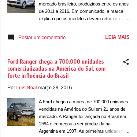
diurnos e lanternas com a garra do leão em
mercado brasileiro, produzidos entre os anos
LEDs, como acontece com novo 3008, faróis
de 2011 a 2016. Em comunicado, a marca
de neblina e moldura, grade dianteira maior,
explica que os modelos devem retornar o
novas rodas de liga-leve, para-choque
quanto antes às concessionárias para
dianteiro e traseiro complementam as
reparar uma falha identificada no sistema de
LEIA MAIS
Postar um comentário
mudanças visuais do novo 208 no exterior.
freios. Segundo a Porsche em seu
No interior, o novo 208 está praticamente o
comunicado, "Nos veículos envolvidos, a
mesmo, mas ...
presilha do suporte do mancal dos pedais
Ford Ranger chega a 700.000 unidades
pode escapar, liberando o pedal de freio,
comercializadas na América do Sul, com
oferecendo risco de perda de controle do
forte influência do Brasil
veículo, com possibilidade de danos físicos e
materiais a ocupantes do carro e terceiros. O
Por
Luis Noal
março 29, 2016
problema foi detectado durante inspeções
internas e já foi corrigido durante o processo
A Ford chegou a marca de 700.000 unidades
de produção em série." . Ainda segundo a
vendidas na América do Sul em 21 anos de
marca, os proprietários das unidades
mercado. A Ranger foi lançada no Brasil em
envolvidas deverão retornar as
1994 e começou a ser produzida na
concessionárias para fazer o reparo, mas
Argentina em 1997. As primeiras unidades
deverão ser notificados pelas respectivas