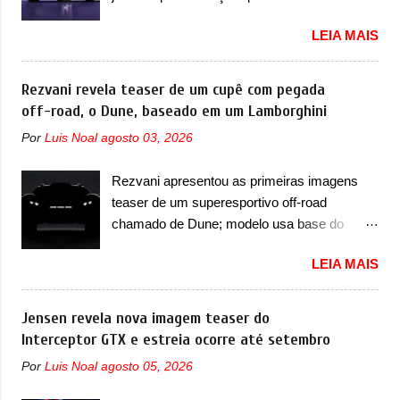
três volumes da Fang Cheng Bao, que
em sua dianteira A Lynk & Co confirmou que
parece se perder na sua identidade com a
LEIA MAIS
vai apresentar na China as primeiras
Denza. Até o momento, a marca divulgou
mudanças para o Z20, um misto de hatch
algumas imagens externas e informações
com SUV que é vendido no mercado chinês
Rezvani revela teaser de um cupê com pegada
sobre o sedã, que terá seu lançamento ainda
desde o lançamento, em 2024. Agora, o
off-road, o Dune, baseado em um Lamborghini
neste ano de 2026. Em termos de design, o
modelo passará por sua primeira mudança
Formula S segue basicamente as mesmas
Por
Luis Noal
agosto 03, 2026
visual e também mudará de nome. Vendido
linhas do conceito que o antecipou no Salão
na Europa como 02 e Z20 na China, o elétrico
de Pequim, que aconteceu no primeiro
Rezvani apresentou as primeiras imagens
passará a ser vendido na China apenas
semestre. Na dianteira, o sedã conta com
teaser de um superesportivo off-road
como ‘20’. Junto das mudanças visuais, a
faróis mais quadrados e compactos, com
chamado de Dune; modelo usa base do
marca confirmou que ele pode ser um dos
luzes ...
Lamborghini Urus e proposta do Sterrato A
primeiros produtos da empresa a usar um
LEIA MAIS
Rezvani apresentou as primeiras imagens
novo motor elétrico. Chamado de ’16 em 1’,
teaser de um novo superesportivo que vai
também chamado de Thunder, ele apresenta
oferecer aos seus consumidores. Trata-se do
Jensen revela nova imagem teaser do
uma melhoria de eficiência térmica e integra
Dune, um cupê superesportivo que terá uma
Interceptor GTX e estreia ocorre até setembro
12 elementos de hardware. Entre eles, motor
proposta off-road assim como outros
elétrico, controlador de motor, redutor,
Por
Luis Noal
agosto 05, 2026
esportivos recentemente tiveram, como o
conversor CC-CC, OBC, PDU, HBMS,
Porsche 911 Dakar e o... Lamborghini