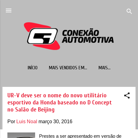
Pular para o conteúdo principal
INÍCIO
MAIS VENDIDOS EM...
MAIS…
UR-V deve ser o nome do novo utilitário
P
esportivo da Honda baseado no D Concept
o
no Salão de Beijing
s
t
Por
Luis Noal
março 30, 2016
a
Prestes a ser apresentado em versão de