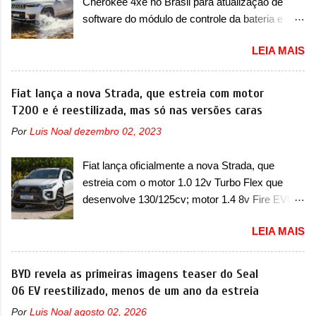
Cherokee 4xe no Brasil para atualização de
apelidada de "Bolinha" por suas formas
software do módulo de controle da bateria e
arredondadas. Além do Gol, outro Volkswagen
possível substituição do motor do ventilador A
fazia sua estréia no mercado. Era o Pointer,
LEIA MAIS
Jeep convocou no dia 10 de outubro de 2025
versão hatchback do Logus que chegava
um chamado que envolve os proprietários do
depois de um ano de atraso. A invasão de 1994
Grand Cherokee 4xe, em sua versão única
Fiat lança a nova Strada, que estreia com motor
foi marcava pelos franceses, alemães,
Limited, com unidades de ano/modelo 2023 e
T200 e é reestilizada, mas só nas versões caras
japoneses e coreanos que chegaram
2024. A marca norte-americana diz que as
arrancando corações em nosso mercado. Os
Por
Luis Noal
dezembro 02, 2023
unidades afetadas precisam retornar a uma
importados que mais se destacaram nas
concessionária mais próxima para a solução de
vendas em 1994 foram o Renault R19 que
Fiat lança oficialmente a nova Strada, que
dois problemas. O primeiro deles será uma
vinha em 3 versões de carroceria, sendo duas
estreia com o motor 1.0 12v Turbo Flex que
atualização do software do módulo de controle
do hatch e o sedan, a famosa Kia Besta, o Vol...
desenvolve 130/125cv; motor 1.4 8v Fire EVO
da bateria (AHCP e HCP). Para alguns veículos
Flex morre na picape A Fiat apresentou
envolvidos, também, será realizada a
LEIA MAIS
oficialmente a nova Strada, que aparece com
verificação e, se necessário, a substituição do
mudanças visuais e com uma nova opção de
motor do ventilador HVAC (aquecimento,
motor. Depois da picape compacta receber o
BYD revela as primeiras imagens teaser do Seal
ventilação e ar-condicionado). A marca também
câmbio automático CVT no ano passado, a Fiat
06 EV reestilizado, menos de um ano da estreia
confirmou que “foi identificada a possibilidade de
apresentou mudanças visuais e a estreia do
uma sobrecarga do microprocessador do
Por
Luis Noal
agosto 02, 2026