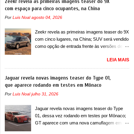
Zeekr revela as primeiras imagens teaser do 9X
com um novo para-choque na dianteira. Ele
uma nova minivan que a marca chinesa
com espaço para cinco ocupantes, na China
passa a trazer um vinco horizontal mais
apresentará aos consumidores chineses para
destacado que atravessa toda a dianteira do
Por
Luis Noal
agosto 04, 2026
além da minivan conhecida como Song Max.
sedã, passando logo abaixo do logotipo e dos
Equipada com um motor híbrido plug-in
faróis. Ele ainda possui um espaço para a placa
Zeekr revela as primeiras imagens teaser do 9X
(PHEV), a nova minivan vai colocar a marca
novo abaixo do vinco e uma nova entrada de ar
com cinco lugares, na China; SUV será vendido
para concorrer com uma série de outras
inferio...
como opção de entrada frente às versões de
minivans de porte similar, visto que por lá o
seis lugares A Zeekr confirmou o lançamento de
segmento ainda continua bastante vivo (e com
LEIA MAIS
uma configuração mais simples para os
várias opções). Em termos de design, a Xia se
interessados no 9X, na China. O SUV topo de
destaca por trazer uma dianteira com faróis
linha da marca poderá ser vendido com uma
Jaguar revela novas imagens teaser do Type 01,
retangulares e inclinados. Os faróis possuem
opção de cinco lugares, que ficará posicionada
que aparece rodando em testes em Mônaco
projetores em LED e uma parte superior com
abaixo da configuração de lançamento do SUV,
luzes diurnas (DRL) em LED na parte superior
Por
Luis Noal
julho 31, 2026
de seis lugares, dispostos em três filas de
dos faróis. Essas luzes se conectam entre si
bancos (2+2+2). Agora, o maior SUV da marca
por meio de uma barra em LED que passa
Jaguar revela novas imagens teaser do Type
será vendido com uma configuração padrão, de
abaixo da barra prateada que aparece na parte
01, dessa vez rodando em testes por Mônaco;
cinco lugares (2+3), que entrou em regime de
sup...
GT aparece com uma nova camuflagem em
pré-venda na China, indicando seu lançamento
tom vermelho A Jaguar apresentou as novas
para breve. Além disso, a marca divulgou as