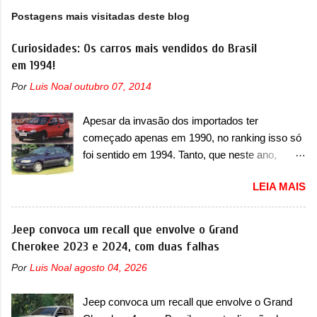
Postagens mais visitadas deste blog
Curiosidades: Os carros mais vendidos do Brasil
em 1994!
Por
Luis Noal
outubro 07, 2014
Apesar da invasão dos importados ter
começado apenas em 1990, no ranking isso só
foi sentido em 1994. Tanto, que neste ano,
possuem 9 carros inéditos nesse segmento, ao
LEIA MAIS
começar pelo Chevrolet Corsa, o mais
destacado deles no ranking que perdurou no
nosso mercado até início de 2012 e com
Jeep convoca um recall que envolve o Grand
certeza foi um grandioso lançamento da
Cherokee 2023 e 2024, com duas falhas
Chevrolet que assustou a concorrência. Nesse
Por
Luis Noal
agosto 04, 2026
ano também era lançada a nova geração do
Volkswagen Gol que depois de 14 anos
Jeep convoca um recall que envolve o Grand
ganhava uma nova geração feita do zero,