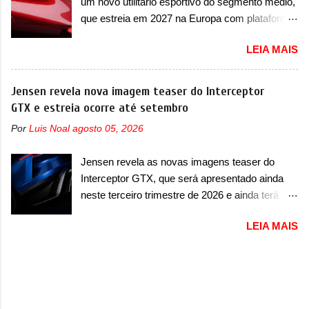
um novo utilitário esportivo do segmento médio,
do Dune. Baseado no Huracán, o Dune nasce
marca terá inversores ...
que estreia em 2027 na Europa com plataforma
com uma proposta similar ao que a marca
STLA Medium A Alfa Romeo revelou a primeira
apresentou com o Sterrato, mas com um
LEIA MAIS
imagem teaser de um novo utilitário esportivo
design ainda mais Mad Max – algo
da marca italiana, previsto para ser lançado em
característico da Rezvani. Junto com as
meados de 2027. O novo modelo não tem
Jensen revela nova imagem teaser do Interceptor
imagens, a marca já confirmou que o Dune será
nome ou se é uma nova geração de um modelo
GTX e estreia ocorre até setembro
um carro muito exclusivo. Ao todo, serão
existente, o que poderia acontecer. Sabe-se
apenas sete unidades produzidas... para todo
Por
Luis Noal
agosto 05, 2026
apenas que o novo modelo em questão é um
mundo, ou seja, limitado demais. Ele será
SUV do porte médio (C) e que seu lançamento
equipado com um motor V10 Supercharger
Jensen revela as novas imagens teaser do
foi confirmado durante a Mesa Redonda
capaz de desenvolver cerca de 800cv que
Interceptor GTX, que será apresentado ainda
Nacional da Indústria Automotiva, organizada
separou a performance exótica da aventura i...
neste terceiro trimestre de 2026 e ainda terá
pelo Ministério dos Negócios e do Made in Italy
uma versão destinada para as pistas A Jensen
(MIMIT). Estiveram presentes Emanuele
LEIA MAIS
International Automotive (abreviação de JIA)
Cappellano, Diretor de Operações da Stellantis
apresentou uma nova imagem teaser que
Enlarged Europe, que foi o responsável por
mostra como será o Interceptor GTX, o
antecipar o lançamento. O novo modelo teve
esportivo que recolocará a marca no mercado.
uma imagem que mostra a traseira do SUV,
O granturismo (GT) apareceu em uma nova
onde aparece um pouco das lanternas, que