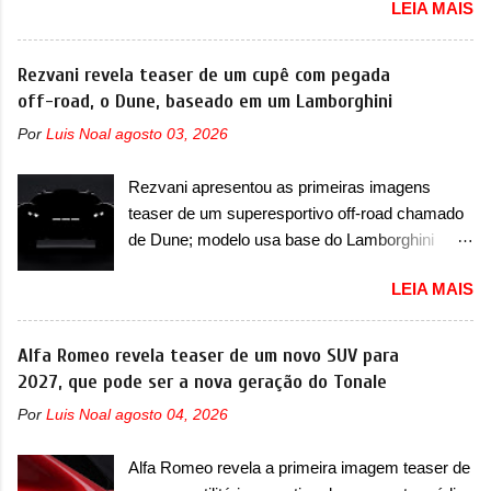
LEIA MAIS
imagens teaser do Type 01 em testes pelas
primeiras imagens do interior com a nova
ruas de Mônaco. O modelo continua rodando
configuração. A principal mudança fica por
em testes e chegou no principado para o E-Prix
Rezvani revela teaser de um cupê com pegada
conta da segunda fila de bancos, que perde as
de Fórmula E, como apoio a equipe da Jaguar
off-road, o Dune, baseado em um Lamborghini
poltronas individuais por bancos mais
na competição. O elétrico aproveitou para
convencionais, de três lugares. Ao mesmo
Por
Luis Noal
agosto 03, 2026
passar por uma série de localidades da cidade-
tempo, o SUV possui um assento do meio que
estado como a Sainte-Dévote, Praça do
pode reclinar e nele existe dois espaços de
Rezvani apresentou as primeiras imagens
Cassino e La Rascasse. Para ir a Mônaco, a
recarga por indução para smartphones...
teaser de um superesportivo off-road chamado
marca inglesa apresentou uma nova
de Dune; modelo usa base do Lamborghini
camuflagem ao elétrico que representa uma
Urus e proposta do Sterrato A Rezvani
interpretação artística com o combinado de
LEIA MAIS
apresentou as primeiras imagens teaser de um
traços monolíticos retos e circulares. O
novo superesportivo que vai oferecer aos seus
desenvolvimento do modelo ainda continua
consumidores. Trata-se do Dune, um cupê
Alfa Romeo revela teaser de um novo SUV para
acontecendo e a marca fala que, em relação ao
superesportivo que terá uma proposta off-road
2027, que pode ser a nova geração do Tonale
I-Pace (primeiro elétrico da Jaguar), o Type 01
assim como outros esportivos recentemente
ganhou uma série de aprimoramentos pelas
Por
Luis Noal
agosto 04, 2026
tiveram, como o Porsche 911 Dakar e o...
tecnologias comprovadas nas pistas pela
Lamborghini Huracán Sterrato. E o modelo
equipe campeã mundial de carros elétricos. A
Alfa Romeo revela a primeira imagem teaser de
italiano tem grande parte no desenvolvimento
marca comentou que o novo carro elétrico da