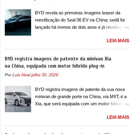
motor 1.0 12v Turbo Flex, conhecido como
Módulo de Controle da Bateria (BPCM), que
T200. Praticamente sem concorrentes, a Fiat
poderá causar a perda de força motriz,
BYD revela as primeiras imagens teaser da
Strada soube ser mutável com avanços
requerendo a atualização do software do
reestilização do Seal 06 EV na China; sedã foi
importantes que a concorrência nunca
modulo de...
lançado há menos de dois anos e já receberá a
conseguiu acompanhar e agora ela abre uma
sua primeira mudança A BYD revelou as
distância ainda maior com a chegada do motor
LEIA MAIS
primeiras imagens teaser de uma mudança
T200, que estreou nos irmãos Pulse e
visual para um dos seus menores sedãs
Fastback. "A Fiat Strada é mais do que uma
elétricos na China, pertencente à linha Ocean.
BYD registra imagens de patente da minivan Xia
picape, é uma verdadeira revolução no
Trata-se do Seal 06 EV, lançado no segundo
na China, equipada com motor híbrido plug-in
mercado automotivo. Há alguns anos era
semestre de 2025. Sim, há menos de um ano.
improvável pensar que uma picape chagaria ao
Por
Luis Noal
julho 30, 2026
O modelo agora passará a ser vendido com
topo do mercado brasileiro, algo que só a
mudanças visuais na dianteira e na traseira,
Strada fez. Mais do que isso: ela é a prova viva
BYD registra imagens de patente da sua nova
que vão atualizá-los para a identidade visual
que time que está ganhando se mexe sim. Ao
minivan de grande porte na China, via MIIT; é a
mais moderna da marca, mas ainda sem
longo da sua história, ela...
Xia, que será equipada com um motor híbrido
motivos para que essa mudança já seja tão
plug-in A BYD registrou as primeiras imagens
recente assim (o que não deve ter agradado em
LEIA MAIS
de patente de uma nova minivan, na China.
nada os primeiros consumidores). Pelas
Registradas no Ministério da Indústria e
imagens teaser, se percebe que o sedã contará
Tecnologia da Informação, o MIIT, a BYD Xia é