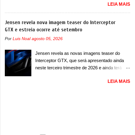
apresentou com o Sterrato, mas com um
LEIA MAIS
de outubro de 2025 que envolve os proprietários
design ainda mais Mad Max – algo
da Strada no Brasil. O chamado envolve
característico da Rezvani. Junto com as
unidades com ano/modelo 2026 da picape
Jensen revela nova imagem teaser do Interceptor
imagens, a marca já confirmou que o Dune será
compacta e envolve todas as versões com este
GTX e estreia ocorre até setembro
um carro muito exclusivo. Ao todo, serão
ano/modelo. A marca fala que as unidades
apenas sete unidades produzidas... para todo
Por
Luis Noal
agosto 05, 2026
afetadas precisam retornar a uma
mundo, ou seja, limitado demais. Ele será
concessionária para solucionar uma falha no
equipado com um motor V10 Supercharger
Jensen revela as novas imagens teaser do
airbag do motorista, que precisará ser
capaz de desenvolver cerca de 800cv que
Interceptor GTX, que será apresentado ainda
substituído porque pode ter sido produzido de
separou a performance exótica da aventura i...
neste terceiro trimestre de 2026 e ainda terá
forma errada. O serviço já pode ser solucionado
uma versão destinada para as pistas A Jensen
em uma concessionária da marca, sem custo.
LEIA MAIS
International Automotive (abreviação de JIA)
Em comunicado, a Fiat disse que “foi
apresentou uma nova imagem teaser que
identificada a possibilidade de haver
mostra como será o Interceptor GTX, o
inconsistência no processo de fabricação da
esportivo que recolocará a marca no mercado.
bolsa Airbag lado motorista que, em caso de
O granturismo (GT) apareceu em uma nova
colisão que demande a sua deflagração, poderá
imagem de traseira, onde ele aparece o para-
levar a falha na dinâmica de sua abertura,
choque traseiro. A marca ainda confirmou que o
potencializando a ocorrência de dano físico
esportivo será apresentado no terceiro trimestre