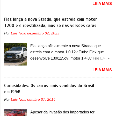
série de outras marcas de compactos, como
LEIA MAIS
Jeep convocou no dia 10 de outubro de 2025
BYD Dolphin e Geely EX2. Visualmente, o A05
um chamado que envolve os proprietários do
conta com um design já visto por outros
Grand Cherokee 4xe, em sua versão única
Fiat lança a nova Strada, que estreia com motor
modelos da marca, em especial do SUV
Limited, com unidades de ano/modelo 2023 e
T200 e é reestilizada, mas só nas versões caras
compacto A10. Basicamente sendo o hatch do
2024. A marca norte-americana diz que as
SUV, o A05 nasce com um design que está
Por
Luis Noal
dezembro 02, 2023
unidades afetadas precisam retornar a uma
bastante vinculado ao SUV. Na dianteira, ele
concessionária mais próxima para a solução de
possui faróis com um desenho mais retangular,
Fiat lança oficialmente a nova Strada, que
dois problemas. O primeiro deles será uma
com um pequeno prolongamento para as
estreia com o motor 1.0 12v Turbo Flex que
atualização do software do módulo de controle
laterais. Os faróis cont...
desenvolve 130/125cv; motor 1.4 8v Fire EVO
da bateria (AHCP e HCP). Para alguns veículos
Flex morre na picape A Fiat apresentou
envolvidos, também, será realizada a
LEIA MAIS
oficialmente a nova Strada, que aparece com
verificação e, se necessário, a substituição do
mudanças visuais e com uma nova opção de
motor do ventilador HVAC (aquecimento,
motor. Depois da picape compacta receber o
Curiosidades: Os carros mais vendidos do Brasil
ventilação e ar-condicionado). A marca também
câmbio automático CVT no ano passado, a Fiat
em 1994!
confirmou que “foi identificada a possibilidade de
apresentou mudanças visuais e a estreia do
uma sobrecarga do microprocessador do
Por
Luis Noal
outubro 07, 2014
motor 1.0 12v Turbo Flex, conhecido como
Módulo de Controle da Bateria (BPCM), que
T200. Praticamente sem concorrentes, a Fiat
poderá causar a perda de força motriz,
Apesar da invasão dos importados ter
Strada soube ser mutável com avanços