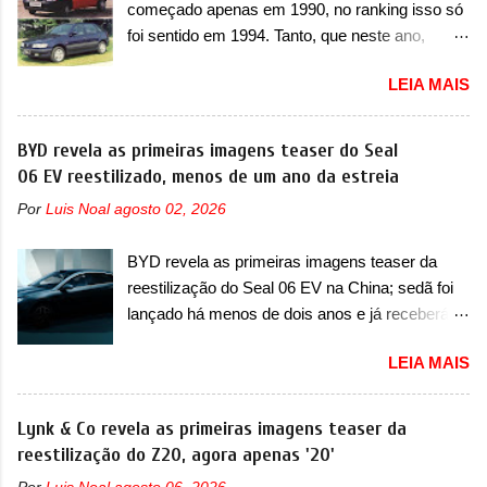
requerendo a atualização do software do
começado apenas em 1990, no ranking isso só
importantes que a concorrência nunca
modulo de...
foi sentido em 1994. Tanto, que neste ano,
conseguiu acompanhar e agora ela abre uma
possuem 9 carros inéditos nesse segmento, ao
distância ainda maior com a chegada do motor
LEIA MAIS
começar pelo Chevrolet Corsa, o mais
T200, que estreou nos irmãos Pulse e
destacado deles no ranking que perdurou no
Fastback. "A Fiat Strada é mais do que uma
nosso mercado até início de 2012 e com
BYD revela as primeiras imagens teaser do Seal
picape, é uma verdadeira revolução no
certeza foi um grandioso lançamento da
06 EV reestilizado, menos de um ano da estreia
mercado automotivo. Há alguns anos era
Chevrolet que assustou a concorrência. Nesse
improvável pensar que uma picape chagaria ao
Por
Luis Noal
agosto 02, 2026
ano também era lançada a nova geração do
topo do mercado brasileiro, algo que só a
Volkswagen Gol que depois de 14 anos
Strada fez. Mais do que isso: ela é a prova viva
BYD revela as primeiras imagens teaser da
ganhava uma nova geração feita do zero,
que time que está ganhando se mexe sim. Ao
reestilização do Seal 06 EV na China; sedã foi
apelidada de "Bolinha" por suas formas
longo da sua história, ela...
lançado há menos de dois anos e já receberá a
arredondadas. Além do Gol, outro Volkswagen
sua primeira mudança A BYD revelou as
fazia sua estréia no mercado. Era o Pointer,
LEIA MAIS
primeiras imagens teaser de uma mudança
versão hatchback do Logus que chegava
visual para um dos seus menores sedãs
depois de um ano de atraso. A invasão de 1994
elétricos na China, pertencente à linha Ocean.
Lynk & Co revela as primeiras imagens teaser da
foi marcava pelos franceses, alemães,
Trata-se do Seal 06 EV, lançado no segundo
reestilização do Z20, agora apenas '20'
japoneses e coreanos que chegaram
semestre de 2025. Sim, há menos de um ano.
arrancando corações em nosso mercado. Os