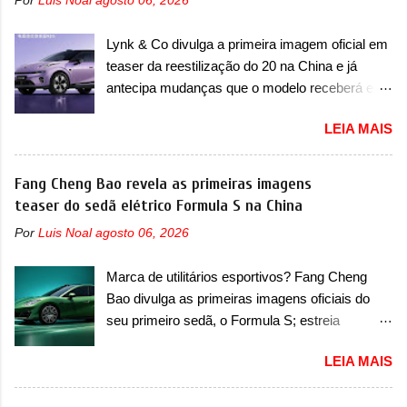
Por
Luis Noal
agosto 06, 2026
O modelo agora passará a ser vendido com
importados que mais se destacaram nas
mudanças visuais na dianteira e na traseira,
vendas em 1994 foram o Renault R19 que
Lynk & Co divulga a primeira imagem oficial em
que vão atualizá-los para a identidade visual
vinha em 3 versões de carroceria, sendo duas
teaser da reestilização do 20 na China e já
mais moderna da marca, mas ainda sem
do hatch e o sedan, a famosa Kia Besta, o Vol...
antecipa mudanças que o modelo receberá em
motivos para que essa mudança já seja tão
sua dianteira A Lynk & Co confirmou que vai
recente assim (o que não deve ter agradado em
LEIA MAIS
apresentar na China as primeiras mudanças
nada os primeiros consumidores). Pelas
para o Z20, um misto de hatch com SUV que é
imagens teaser, se percebe que o sedã contará
vendido no mercado chinês desde o
Fang Cheng Bao revela as primeiras imagens
com um novo para-choque na dianteira. Ele
lançamento, em 2024. Agora, o modelo passará
teaser do sedã elétrico Formula S na China
passa a trazer um vinco horizontal mais
por sua primeira mudança visual e também
destacado que atravessa toda a dianteira do
Por
Luis Noal
agosto 06, 2026
mudará de nome. Vendido na Europa como 02
sedã, passando logo abaixo do logotipo e dos
e Z20 na China, o elétrico passará a ser
faróis. Ele ainda possui um espaço para a placa
Marca de utilitários esportivos? Fang Cheng
vendido na China apenas como ‘20’. Junto das
novo abaixo do vinco e uma nova entrada de ar
Bao divulga as primeiras imagens oficiais do
mudanças visuais, a marca confirmou que ele
inferio...
seu primeiro sedã, o Formula S; estreia
pode ser um dos primeiros produtos da
acontece ainda em 2026 Lançada em 2023
empresa a usar um novo motor elétrico.
LEIA MAIS
como uma marca com utilitários esportivos, a
Chamado de ’16 em 1’, também chamado de
Fang Cheng Bao nasceu como uma empresa
Thunder, ele apresenta uma melhoria de