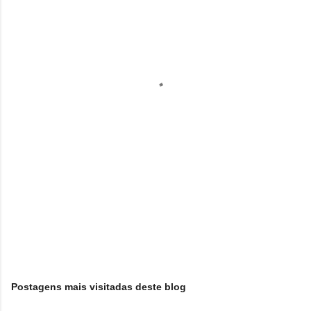
n
t
á
r
i
o
s
Postagens mais visitadas deste blog