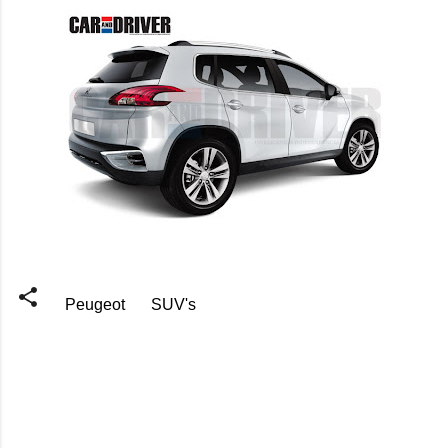
Peugeot
SUV's
C
o
m
e