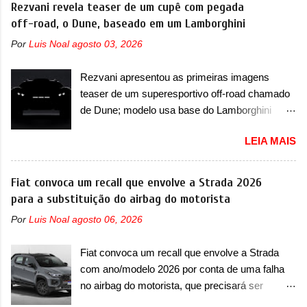
voltada a desenvolver utilitários esportivos com
Rezvani revela teaser de um cupê com pegada
eficiência térmica e integra 12 elementos de
uma pegada mais off-road. E isso funcionou
off-road, o Dune, baseado em um Lamborghini
hardware. Entre eles, motor elétrico, controlador
muito bem com o lançamento dos modelos Bao
de motor, redutor, conversor CC-CC, OBC,
Por
Luis Noal
agosto 03, 2026
5 e Bao 8, além do Tai 3 e Tai 7. Agora, a marca
PDU, HBMS, LBMS, VCU, TMS, controle ativo
confirmou que vai entrar de vez no segmento
de pré-carga e gateway de domínio de energia.
Rezvani apresentou as primeiras imagens
de... sedãs. Antecipado por imagens teaser, o
Há mais quatro recursos de software como
teaser de um superesportivo off-road chamado
Formula S será o primeiro três volumes da
gerenciamento...
de Dune; modelo usa base do Lamborghini
Fang Cheng Bao, que parece se perder na sua
Urus e proposta do Sterrato A Rezvani
identidade com a Denza. Até o momento, a
LEIA MAIS
apresentou as primeiras imagens teaser de um
marca divulgou algumas imagens externas e
novo superesportivo que vai oferecer aos seus
informações sobre o sedã, que terá seu
consumidores. Trata-se do Dune, um cupê
Fiat convoca um recall que envolve a Strada 2026
lançamento ainda neste ano de 2026. Em
superesportivo que terá uma proposta off-road
para a substituição do airbag do motorista
termos de design, o Formula S segue
assim como outros esportivos recentemente
basicamente as mesmas linhas do conceito
Por
Luis Noal
agosto 06, 2026
tiveram, como o Porsche 911 Dakar e o...
que o antecipou no Salão de Pequim, que
Lamborghini Huracán Sterrato. E o modelo
aconteceu no primeiro semestre. Na dianteira, o
Fiat convoca um recall que envolve a Strada
italiano tem grande parte no desenvolvimento
sedã conta com faróis mais quadrados e
com ano/modelo 2026 por conta de uma falha
do Dune. Baseado no Huracán, o Dune nasce
compactos, com luzes ...
no airbag do motorista, que precisará ser
com uma proposta similar ao que a marca
substituído A Fiat convocou um recall no dia 24