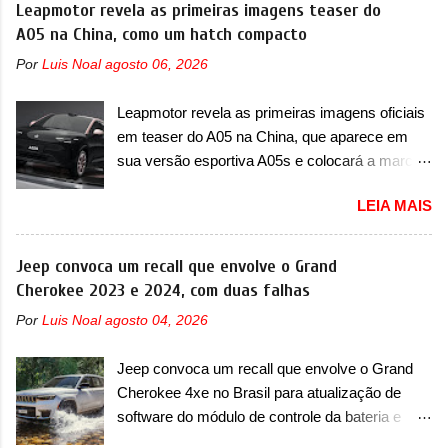
Leapmotor revela as primeiras imagens teaser do
A05 na China, como um hatch compacto
Por
Luis Noal
agosto 06, 2026
Leapmotor revela as primeiras imagens oficiais
em teaser do A05 na China, que aparece em
sua versão esportiva A05s e colocará a marca
contra BYD, Geely e outras A Leapmotor vem
LEIA MAIS
apresentando uma rápida expansão na China
em termos de portfólio. Apoiada pela Stellantis,
a marca confirmou a estreia de um novo
Jeep convoca um recall que envolve o Grand
modelo compacto à sua linha. Posicionado
Cherokee 2023 e 2024, com duas falhas
entre o T03 e o B05, a marca revelou as
Por
Luis Noal
agosto 04, 2026
primeiras imagens teaser do A05, que nas
imagens apareceu em sua versão mais
Jeep convoca um recall que envolve o Grand
esportiva, o A05s. Previsto para ser lançado
Cherokee 4xe no Brasil para atualização de
ainda neste ano na China, o compacto elétrico
software do módulo de controle da bateria e
colocará a Leapmotor para concorrer com uma
possível substituição do motor do ventilador A