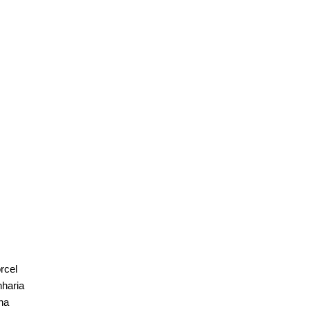
rcel
nharia
ha