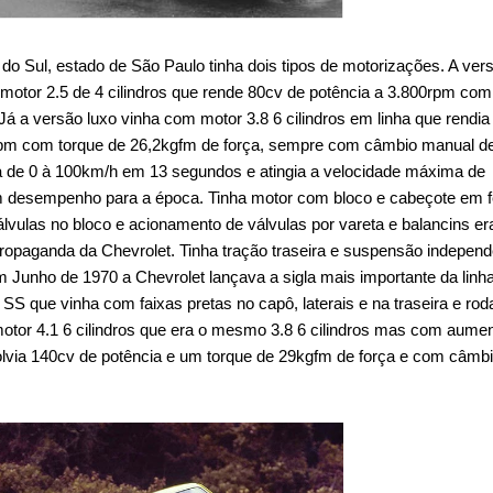
o Sul, estado de São Paulo tinha dois tipos de motorizações. A ver
motor 2.5 de 4 cilindros que rende 80cv de potência a 3.800rpm co
Já a versão luxo vinha com motor 3.8 6 cilindros em linha que rendia
rpm com torque de 26,2kgfm de força, sempre com câmbio manual d
 ia de 0 à 100km/h em 13 segundos e atingia a velocidade máxima de
 desempenho para a época. Tinha motor com bloco e cabeçote em f
vulas no bloco e acionamento de válvulas por vareta e balancins er
propaganda da Chevrolet. Tinha tração traseira e suspensão indepen
m Junho de 1970 a Chevrolet lançava a sigla mais importante da linh
SS que vinha com faixas pretas no capô, laterais e na traseira e rod
otor 4.1 6 cilindros que era o mesmo 3.8 6 cilindros mas com aume
lvia 140cv de potência e um torque de 29kgfm de força e com câmb