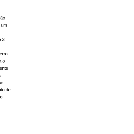
são
m um
e 3
erro
a o
dente
a
as
nto de
io