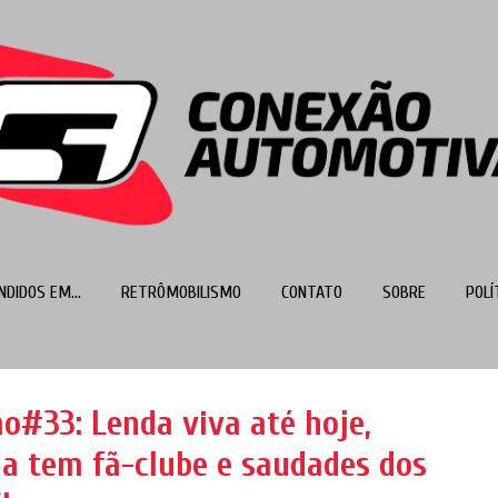
Pular para o conteúdo principal
NDIDOS EM...
RETRÔMOBILISMO
CONTATO
SOBRE
POLÍ
MAIS…
TOP 100
o#33: Lenda viva até hoje,
la tem fã-clube e saudades dos