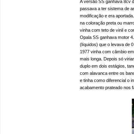
A versão SS ganhava 8cv de
passava a ter sistema de a
modificação e era aportada
na coloração preta ou marr
vinha com teto de vinil e 
Opala SS ganhava motor 4.1
(líquidos) que o levava d
1977 vinha com câmbio em 
mais longa. Depois só vir
duplo em dois estágios, tan
com alavanca entre os banc
e tinha como diferencial o i
acabamento prateado nos fa