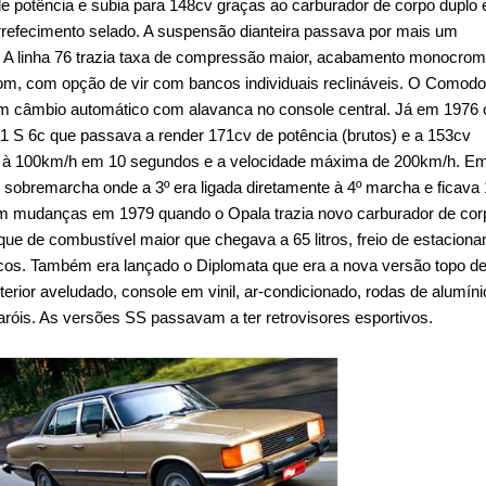
 potência e subia para 148cv graças ao carburador de corpo duplo 
rrefecimento selado. A suspensão dianteira passava por mais um
. A linha 76 trazia taxa de compressão maior, acabamento monocrom
om, com opção de vir com bancos individuais reclináveis. O Comodo
com câmbio automático com alavanca no console central. Já em 1976 
 S 6c que passava a render 171cv de potência (brutos) e a 153cv
e 0 à 100km/h em 10 segundos e a velocidade máxima de 200km/h. E
sobremarcha onde a 3º era ligada diretamente à 4º marcha e ficava
iam mudanças em 1979 quando o Opala trazia novo carburador de cor
que de combustível maior que chegava a 65 litros, freio de estacion
os. Também era lançado o Diplomata que era a nova versão topo de
nterior aveludado, console em vinil, ar-condicionado, rodas de alumíni
róis. As versões SS passavam a ter retrovisores esportivos.