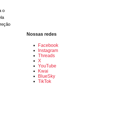
a o
ela
ireção
Nossas redes
Facebook
Instagram
Threads
X
YouTube
Kwai
BlueSky
TikTok