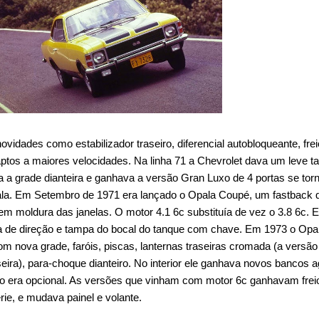
idades como estabilizador traseiro, diferencial autobloqueante, fre
aptos a maiores velocidades. Na linha 71 a Chevrolet dava um leve t
 a grade dianteira e ganhava a versão Gran Luxo de 4 portas se tor
pala. Em Setembro de 1971 era lançado o Opala Coupé, um fastback 
sem moldura das janelas. O motor 4.1 6c substituía de vez o 3.8 6c. 
a de direção e tampa do bocal do tanque com chave. Em 1973 o Opa
nova grade, faróis, piscas, lanternas traseiras cromada (a versã
ira), para-choque dianteiro. No interior ele ganhava novos bancos a
ado era opcional. As versões que vinham com motor 6c ganhavam frei
rie, e mudava painel e volante.