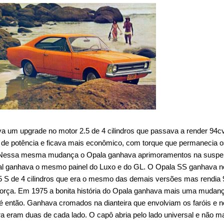
 um upgrade no motor 2.5 de 4 cilindros que passava a render 94c
 de potência e ficava mais econômico, com torque que permanecia 
 Nessa mesma mudança o Opala ganhava aprimoramentos na susp
cial ganhava o mesmo painel do Luxo e do GL. O Opala SS ganhava 
5 S de 4 cilindros que era o mesmo das demais versões mas rendia
força. Em 1975 a bonita história do Opala ganhava mais uma mudan
até então. Ganhava cromados na dianteira que envolviam os faróis e 
ra eram duas de cada lado. O capô abria pelo lado universal e não m