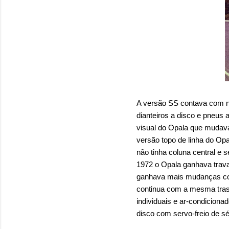
A versão SS contava com nov
dianteiros a disco e pneus 
visual do Opala que mudava
versão topo de linha do O
não tinha coluna central e 
1972 o Opala ganhava trav
ganhava mais mudanças com 
continua com a mesma trase
individuais e ar-condicion
disco com servo-freio de sé