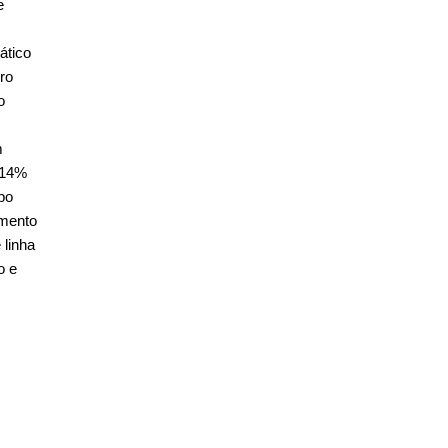
e
ático
ro
o
m
 14%
po
amento
 linha
o e