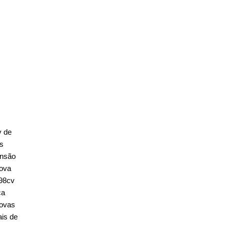
v de
os
ensão
nova
 98cv
ça
novas
ais de