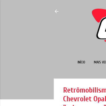
INÍCIO
MAIS VE
Retrômobilism
Chevrolet Opa