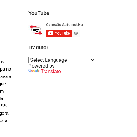
YouTube
Tradutor
ios
Powered by
apa no
Translate
nava a
que
Em
la
o SS
gora
os a