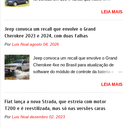
possuem 9 carros inéditos nesse segmento, ao
LEIA MAIS
começar pelo Chevrolet Corsa, o mais
destacado deles no ranking que perdurou no
nosso mercado até início de 2012 e com
Jeep convoca um recall que envolve o Grand
certeza foi um grandioso lançamento da
Cherokee 2023 e 2024, com duas falhas
Chevrolet que assustou a concorrência. Nesse
Por
Luis Noal
agosto 04, 2026
ano também era lançada a nova geração do
Volkswagen Gol que depois de 14 anos
Jeep convoca um recall que envolve o Grand
ganhava uma nova geração feita do zero,
Cherokee 4xe no Brasil para atualização de
apelidada de "Bolinha" por suas formas
software do módulo de controle da bateria e
arredondadas. Além do Gol, outro Volkswagen
possível substituição do motor do ventilador A
fazia sua estréia no mercado. Era o Pointer,
LEIA MAIS
Jeep convocou no dia 10 de outubro de 2025
versão hatchback do Logus que chegava
um chamado que envolve os proprietários do
depois de um ano de atraso. A invasão de 1994
Grand Cherokee 4xe, em sua versão única
Fiat lança a nova Strada, que estreia com motor
foi marcava pelos franceses, alemães,
Limited, com unidades de ano/modelo 2023 e
T200 e é reestilizada, mas só nas versões caras
japoneses e coreanos que chegaram
2024. A marca norte-americana diz que as
arrancando corações em nosso mercado. Os
Por
Luis Noal
dezembro 02, 2023
unidades afetadas precisam retornar a uma
importados que mais se destacaram nas
concessionária mais próxima para a solução de