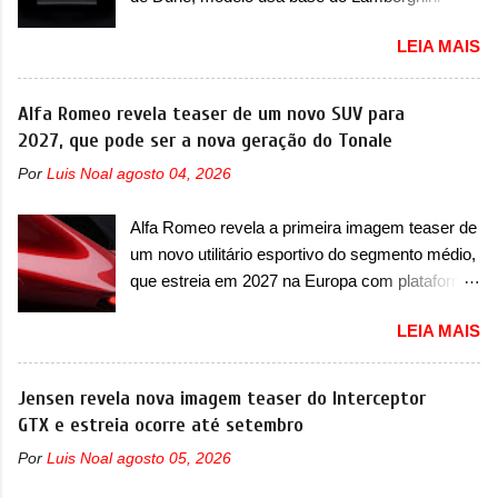
camuflagem ao elétrico que representa uma
Urus e proposta do Sterrato A Rezvani
interpretação artística com o combinado de
LEIA MAIS
apresentou as primeiras imagens teaser de um
traços monolíticos retos e circulares. O
novo superesportivo que vai oferecer aos seus
desenvolvimento do modelo ainda continua
consumidores. Trata-se do Dune, um cupê
Alfa Romeo revela teaser de um novo SUV para
acontecendo e a marca fala que, em relação ao
superesportivo que terá uma proposta off-road
2027, que pode ser a nova geração do Tonale
I-Pace (primeiro elétrico da Jaguar), o Type 01
assim como outros esportivos recentemente
ganhou uma série de aprimoramentos pelas
Por
Luis Noal
agosto 04, 2026
tiveram, como o Porsche 911 Dakar e o...
tecnologias comprovadas nas pistas pela
Lamborghini Huracán Sterrato. E o modelo
equipe campeã mundial de carros elétricos. A
Alfa Romeo revela a primeira imagem teaser de
italiano tem grande parte no desenvolvimento
marca comentou que o novo carro elétrico da
um novo utilitário esportivo do segmento médio,
do Dune. Baseado no Huracán, o Dune nasce
marca terá inversores ...
que estreia em 2027 na Europa com plataforma
com uma proposta similar ao que a marca
STLA Medium A Alfa Romeo revelou a primeira
apresentou com o Sterrato, mas com um
LEIA MAIS
imagem teaser de um novo utilitário esportivo
design ainda mais Mad Max – algo
da marca italiana, previsto para ser lançado em
característico da Rezvani. Junto com as
meados de 2027. O novo modelo não tem
Jensen revela nova imagem teaser do Interceptor
imagens, a marca já confirmou que o Dune será
nome ou se é uma nova geração de um modelo
GTX e estreia ocorre até setembro
um carro muito exclusivo. Ao todo, serão
existente, o que poderia acontecer. Sabe-se
apenas sete unidades produzidas... para todo
Por
Luis Noal
agosto 05, 2026
apenas que o novo modelo em questão é um
mundo, ou seja, limitado demais. Ele será
SUV do porte médio (C) e que seu lançamento