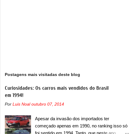
s
Postagens mais visitadas deste blog
Curiosidades: Os carros mais vendidos do Brasil
em 1994!
Por
Luis Noal
outubro 07, 2014
Apesar da invasão dos importados ter
começado apenas em 1990, no ranking isso só
foi sentido em 1994. Tanto, que neste ano,