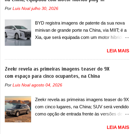
semestre de 2025. Sim, há menos de um ano.
improvável pensar que uma picape chagaria ao
Por
Luis Noal
julho 30, 2026
O modelo agora passará a ser vendido com
topo do mercado brasileiro, algo que só a
mudanças visuais na dianteira e na traseira,
Strada fez. Mais do que isso: ela é a prova viva
BYD registra imagens de patente da sua nova
que vão atualizá-los para a identidade visual
que time que está ganhando se mexe sim. Ao
minivan de grande porte na China, via MIIT; é a
mais moderna da marca, mas ainda sem
longo da sua história, ela...
Xia, que será equipada com um motor híbrido
motivos para que essa mudança já seja tão
plug-in A BYD registrou as primeiras imagens
recente assim (o que não deve ter agradado em
LEIA MAIS
de patente de uma nova minivan, na China.
nada os primeiros consumidores). Pelas
Registradas no Ministério da Indústria e
imagens teaser, se percebe que o sedã contará
Tecnologia da Informação, o MIIT, a BYD Xia é
Zeekr revela as primeiras imagens teaser do 9X
com um novo para-choque na dianteira. Ele
uma nova minivan que a marca chinesa
com espaço para cinco ocupantes, na China
passa a trazer um vinco horizontal mais
apresentará aos consumidores chineses para
destacado que atravessa toda a dianteira do
Por
Luis Noal
agosto 04, 2026
além da minivan conhecida como Song Max.
sedã, passando logo abaixo do logotipo e dos
Equipada com um motor híbrido plug-in
faróis. Ele ainda possui um espaço para a placa
Zeekr revela as primeiras imagens teaser do 9X
(PHEV), a nova minivan vai colocar a marca
novo abaixo do vinco e uma nova entrada de ar
com cinco lugares, na China; SUV será vendido
para concorrer com uma série de outras
inferio...
como opção de entrada frente às versões de
minivans de porte similar, visto que por lá o
seis lugares A Zeekr confirmou o lançamento de
segmento ainda continua bastante vivo (e com
LEIA MAIS
uma configuração mais simples para os
várias opções). Em termos de design, a Xia se