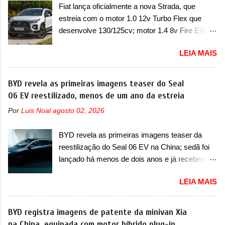
vendas em 1994 foram o Renault R19 que
Fiat lança oficialmente a nova Strada, que
dois problemas. O primeiro deles será uma
vinha em 3 versões de carroceria, sendo duas
estreia com o motor 1.0 12v Turbo Flex que
atualização do software do módulo de controle
do hatch e o sedan, a famosa Kia Besta, o Vol...
desenvolve 130/125cv; motor 1.4 8v Fire EVO
da bateria (AHCP e HCP). Para alguns veículos
Flex morre na picape A Fiat apresentou
envolvidos, também, será realizada a
LEIA MAIS
oficialmente a nova Strada, que aparece com
verificação e, se necessário, a substituição do
mudanças visuais e com uma nova opção de
motor do ventilador HVAC (aquecimento,
motor. Depois da picape compacta receber o
BYD revela as primeiras imagens teaser do Seal
ventilação e ar-condicionado). A marca também
câmbio automático CVT no ano passado, a Fiat
06 EV reestilizado, menos de um ano da estreia
confirmou que “foi identificada a possibilidade de
apresentou mudanças visuais e a estreia do
uma sobrecarga do microprocessador do
Por
Luis Noal
agosto 02, 2026
motor 1.0 12v Turbo Flex, conhecido como
Módulo de Controle da Bateria (BPCM), que
T200. Praticamente sem concorrentes, a Fiat
poderá causar a perda de força motriz,
BYD revela as primeiras imagens teaser da
Strada soube ser mutável com avanços
requerendo a atualização do software do
reestilização do Seal 06 EV na China; sedã foi
importantes que a concorrência nunca
modulo de...
lançado há menos de dois anos e já receberá a
conseguiu acompanhar e agora ela abre uma
sua primeira mudança A BYD revelou as
distância ainda maior com a chegada do motor
LEIA MAIS
primeiras imagens teaser de uma mudança
T200, que estreou nos irmãos Pulse e
visual para um dos seus menores sedãs
Fastback. "A Fiat Strada é mais do que uma
elétricos na China, pertencente à linha Ocean.
BYD registra imagens de patente da minivan Xia
picape, é uma verdadeira revolução no
Trata-se do Seal 06 EV, lançado no segundo
na China, equipada com motor híbrido plug-in
mercado automotivo. Há alguns anos era