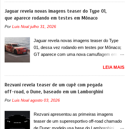
interessados no 9X, na China. O SUV topo de
destaca por trazer uma dianteira com faróis
linha da marca poderá ser vendido com uma
Jaguar revela novas imagens teaser do Type 01,
retangulares e inclinados. Os faróis possuem
opção de cinco lugares, que ficará posicionada
que aparece rodando em testes em Mônaco
projetores em LED e uma parte superior com
abaixo da configuração de lançamento do SUV,
luzes diurnas (DRL) em LED na parte superior
Por
Luis Noal
julho 31, 2026
de seis lugares, dispostos em três filas de
dos faróis. Essas luzes se conectam entre si
bancos (2+2+2). Agora, o maior SUV da marca
por meio de uma barra em LED que passa
Jaguar revela novas imagens teaser do Type
será vendido com uma configuração padrão, de
abaixo da barra prateada que aparece na parte
01, dessa vez rodando em testes por Mônaco;
cinco lugares (2+3), que entrou em regime de
sup...
GT aparece com uma nova camuflagem em
pré-venda na China, indicando seu lançamento
tom vermelho A Jaguar apresentou as novas
para breve. Além disso, a marca divulgou as
LEIA MAIS
imagens teaser do Type 01 em testes pelas
primeiras imagens do interior com a nova
ruas de Mônaco. O modelo continua rodando
configuração. A principal mudança fica por
em testes e chegou no principado para o E-Prix
Rezvani revela teaser de um cupê com pegada
conta da segunda fila de bancos, que perde as
de Fórmula E, como apoio a equipe da Jaguar
off-road, o Dune, baseado em um Lamborghini
poltronas individuais por bancos mais
na competição. O elétrico aproveitou para
convencionais, de três lugares. Ao mesmo
Por
Luis Noal
agosto 03, 2026
passar por uma série de localidades da cidade-
tempo, o SUV possui um assento do meio que
estado como a Sainte-Dévote, Praça do
pode reclinar e nele existe dois espaços de
Rezvani apresentou as primeiras imagens
Cassino e La Rascasse. Para ir a Mônaco, a
recarga por indução para smartphones...
teaser de um superesportivo off-road chamado
marca inglesa apresentou uma nova
de Dune; modelo usa base do Lamborghini