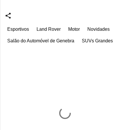
Esportivos
Land Rover
Motor
Novidades
Salão do Automóvel de Genebra
SUVs Grandes
C
o
m
e
n
t
á
r
i
o