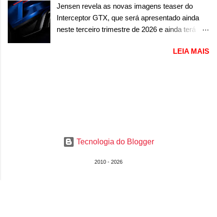
equipado com um motor V10 Supercharger
Jensen revela as novas imagens teaser do
foi confirmado durante a Mesa Redonda
capaz de desenvolver cerca de 800cv que
Interceptor GTX, que será apresentado ainda
Nacional da Indústria Automotiva, organizada
separou a performance exótica da aventura i...
neste terceiro trimestre de 2026 e ainda terá
pelo Ministério dos Negócios e do Made in Italy
uma versão destinada para as pistas A Jensen
(MIMIT). Estiveram presentes Emanuele
LEIA MAIS
International Automotive (abreviação de JIA)
Cappellano, Diretor de Operações da Stellantis
apresentou uma nova imagem teaser que
Enlarged Europe, que foi o responsável por
mostra como será o Interceptor GTX, o
antecipar o lançamento. O novo modelo teve
esportivo que recolocará a marca no mercado.
uma imagem que mostra a traseira do SUV,
O granturismo (GT) apareceu em uma nova
onde aparece um pouco das lanternas, que
imagem de traseira, onde ele aparece o para-
serão horizontais e invadem a tampa do porta-
choque traseiro. A marca ainda confirmou que o
malas. As lanternas possuem uma iluminação
esportivo será apresentado no terceiro trimestre
horizontal. No para-lama traseiro, se n...
Tecnologia do Blogger
de 2026, ou seja, acontecerá entre os meses de
julho e setembro (e já estamos em agosto), ou
2010 - 2026
seja, a estreia deve aparecer neste mês ou até
o dia 30 de setembro. A marca confirmou que
vai apresentar um "protótipo de pré-produção,
de altíssimo desempenho, exclusivo para
pistas" , que vai antecipar as futuras versões de