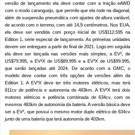
versão de lançamento ela deve contar com a tração eAWD
com o modo caranguejo, que permite que ela rode na diagonal,
além de suspensão pneumática com ajustes de altura variável,
de acordo com o terreno, com até 14,9 centímetros. Nos EUA,
ela deve ser vendida com preço inicial de US$112.595 na
Edition 1, série especial de lançamento. As primeiras unidades
devem ser entregues a partir do final de 2021. Logo em seguida
ela deve ser lançada nas versões mais simples, a EV², de
US$79.995, a EV²X de US$89.995 e a EV³X de US$99.995,
que serão lançadas até 2024. De acordo com a GMC, o
modelo deve contar com três opções de versões além da
Edition 1. A EV³X deve ter três motores elétricos, mas terá
811cv de potência e autonomia de 483km. A EV²X terá dois
motores elétricos e potência combinada de 634cv, com os
mesmos 483km de autonomia da bateria. A versão básica deve
ser a EV², que possui o mesmo motor duplo elétrico de 634cv
junto de uma bateria que terá autonomia de 402km.