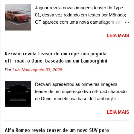
bancos (2+2+2). Agora, o maior SUV da marca
por meio de uma barra em LED que passa
Jaguar revela novas imagens teaser do Type
será vendido com uma configuração padrão, de
abaixo da barra prateada que aparece na parte
01, dessa vez rodando em testes por Mônaco;
cinco lugares (2+3), que entrou em regime de
sup...
GT aparece com uma nova camuflagem em
pré-venda na China, indicando seu lançamento
tom vermelho A Jaguar apresentou as novas
para breve. Além disso, a marca divulgou as
LEIA MAIS
imagens teaser do Type 01 em testes pelas
primeiras imagens do interior com a nova
ruas de Mônaco. O modelo continua rodando
configuração. A principal mudança fica por
em testes e chegou no principado para o E-Prix
Rezvani revela teaser de um cupê com pegada
conta da segunda fila de bancos, que perde as
de Fórmula E, como apoio a equipe da Jaguar
off-road, o Dune, baseado em um Lamborghini
poltronas individuais por bancos mais
na competição. O elétrico aproveitou para
convencionais, de três lugares. Ao mesmo
Por
Luis Noal
agosto 03, 2026
passar por uma série de localidades da cidade-
tempo, o SUV possui um assento do meio que
estado como a Sainte-Dévote, Praça do
pode reclinar e nele existe dois espaços de
Rezvani apresentou as primeiras imagens
Cassino e La Rascasse. Para ir a Mônaco, a
recarga por indução para smartphones...
teaser de um superesportivo off-road chamado
marca inglesa apresentou uma nova
de Dune; modelo usa base do Lamborghini
camuflagem ao elétrico que representa uma
Urus e proposta do Sterrato A Rezvani
interpretação artística com o combinado de
LEIA MAIS
apresentou as primeiras imagens teaser de um
traços monolíticos retos e circulares. O
novo superesportivo que vai oferecer aos seus
desenvolvimento do modelo ainda continua
consumidores. Trata-se do Dune, um cupê
Alfa Romeo revela teaser de um novo SUV para
acontecendo e a marca fala que, em relação ao