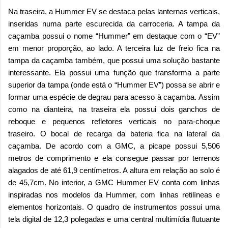
Na traseira, a Hummer EV se destaca pelas lanternas verticais,
inseridas numa parte escurecida da carroceria. A tampa da
caçamba possui o nome “Hummer” em destaque com o “EV”
em menor proporção, ao lado. A terceira luz de freio fica na
tampa da caçamba também, que possui uma solução bastante
interessante. Ela possui uma função que transforma a parte
superior da tampa (onde está o “Hummer EV”) possa se abrir e
formar uma espécie de degrau para acesso à caçamba. Assim
como na dianteira, na traseira ela possui dois ganchos de
reboque e pequenos refletores verticais no para-choque
traseiro. O bocal de recarga da bateria fica na lateral da
caçamba. De acordo com a GMC, a picape possui 5,506
metros de comprimento e ela consegue passar por terrenos
alagados de até 61,9 centímetros. A altura em relação ao solo é
de 45,7cm. No interior, a GMC Hummer EV conta com linhas
inspiradas nos modelos da Hummer, com linhas retilíneas e
elementos horizontais. O quadro de instrumentos possui uma
tela digital de 12,3 polegadas e uma central multimídia flutuante