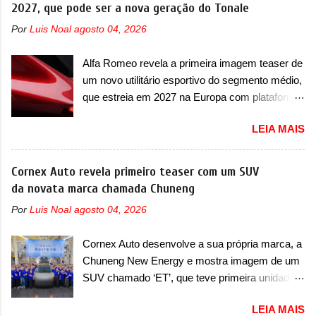
superesportivo que terá uma proposta off-road
2027, que pode ser a nova geração do Tonale
I-Pace (primeiro elétrico da Jaguar), o Type 01
assim como outros esportivos recentemente
ganhou uma série de aprimoramentos pelas
Por
Luis Noal
agosto 04, 2026
tiveram, como o Porsche 911 Dakar e o...
tecnologias comprovadas nas pistas pela
Lamborghini Huracán Sterrato. E o modelo
equipe campeã mundial de carros elétricos. A
Alfa Romeo revela a primeira imagem teaser de
italiano tem grande parte no desenvolvimento
marca comentou que o novo carro elétrico da
um novo utilitário esportivo do segmento médio,
do Dune. Baseado no Huracán, o Dune nasce
marca terá inversores ...
que estreia em 2027 na Europa com plataforma
com uma proposta similar ao que a marca
STLA Medium A Alfa Romeo revelou a primeira
apresentou com o Sterrato, mas com um
LEIA MAIS
imagem teaser de um novo utilitário esportivo
design ainda mais Mad Max – algo
da marca italiana, previsto para ser lançado em
característico da Rezvani. Junto com as
meados de 2027. O novo modelo não tem
Cornex Auto revela primeiro teaser com um SUV
imagens, a marca já confirmou que o Dune será
nome ou se é uma nova geração de um modelo
da novata marca chamada Chuneng
um carro muito exclusivo. Ao todo, serão
existente, o que poderia acontecer. Sabe-se
apenas sete unidades produzidas... para todo
Por
Luis Noal
agosto 04, 2026
apenas que o novo modelo em questão é um
mundo, ou seja, limitado demais. Ele será
SUV do porte médio (C) e que seu lançamento
equipado com um motor V10 Supercharger
Cornex Auto desenvolve a sua própria marca, a
foi confirmado durante a Mesa Redonda
capaz de desenvolver cerca de 800cv que
Chuneng New Energy e mostra imagem de um
Nacional da Indústria Automotiva, organizada
separou a performance exótica da aventura i...
SUV chamado ‘ET’, que teve primeira unidade
pelo Ministério dos Negócios e do Made in Italy
pré-produzida A China possui uma facilidade
(MIMIT). Estiveram presentes Emanuele
LEIA MAIS
incrível de criar marcas de automóveis e