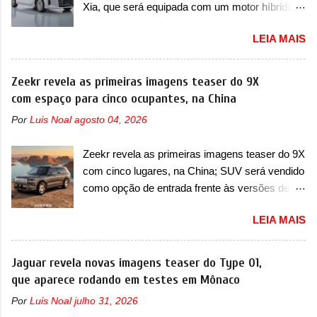
longo da sua história, ela...
Xia, que será equipada com um motor híbrido
motivos para que essa mudança já seja tão
plug-in A BYD registrou as primeiras imagens
recente assim (o que não deve ter agradado em
LEIA MAIS
de patente de uma nova minivan, na China.
nada os primeiros consumidores). Pelas
Registradas no Ministério da Indústria e
imagens teaser, se percebe que o sedã contará
Tecnologia da Informação, o MIIT, a BYD Xia é
Zeekr revela as primeiras imagens teaser do 9X
com um novo para-choque na dianteira. Ele
uma nova minivan que a marca chinesa
com espaço para cinco ocupantes, na China
passa a trazer um vinco horizontal mais
apresentará aos consumidores chineses para
destacado que atravessa toda a dianteira do
Por
Luis Noal
agosto 04, 2026
além da minivan conhecida como Song Max.
sedã, passando logo abaixo do logotipo e dos
Equipada com um motor híbrido plug-in
faróis. Ele ainda possui um espaço para a placa
Zeekr revela as primeiras imagens teaser do 9X
(PHEV), a nova minivan vai colocar a marca
novo abaixo do vinco e uma nova entrada de ar
com cinco lugares, na China; SUV será vendido
para concorrer com uma série de outras
inferio...
como opção de entrada frente às versões de
minivans de porte similar, visto que por lá o
seis lugares A Zeekr confirmou o lançamento de
segmento ainda continua bastante vivo (e com
LEIA MAIS
uma configuração mais simples para os
várias opções). Em termos de design, a Xia se
interessados no 9X, na China. O SUV topo de
destaca por trazer uma dianteira com faróis
linha da marca poderá ser vendido com uma
Jaguar revela novas imagens teaser do Type 01,
retangulares e inclinados. Os faróis possuem
opção de cinco lugares, que ficará posicionada
que aparece rodando em testes em Mônaco
projetores em LED e uma parte superior com
abaixo da configuração de lançamento do SUV,
luzes diurnas (DRL) em LED na parte superior
Por
Luis Noal
julho 31, 2026
de seis lugares, dispostos em três filas de
dos faróis. Essas luzes se conectam entre si