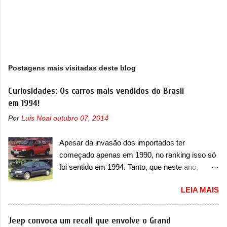
Postagens mais visitadas deste blog
Curiosidades: Os carros mais vendidos do Brasil
em 1994!
Por
Luis Noal
outubro 07, 2014
Apesar da invasão dos importados ter
começado apenas em 1990, no ranking isso só
foi sentido em 1994. Tanto, que neste ano,
possuem 9 carros inéditos nesse segmento, ao
LEIA MAIS
começar pelo Chevrolet Corsa, o mais
destacado deles no ranking que perdurou no
nosso mercado até início de 2012 e com
Jeep convoca um recall que envolve o Grand