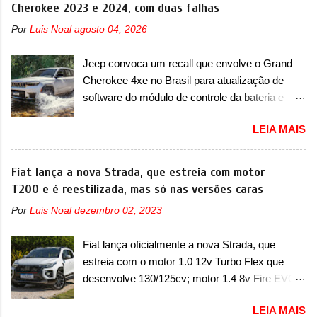
certeza foi um grandioso lançamento da
Cherokee 2023 e 2024, com duas falhas
Chevrolet que assustou a concorrência. Nesse
Por
Luis Noal
agosto 04, 2026
ano também era lançada a nova geração do
Volkswagen Gol que depois de 14 anos
Jeep convoca um recall que envolve o Grand
ganhava uma nova geração feita do zero,
Cherokee 4xe no Brasil para atualização de
apelidada de "Bolinha" por suas formas
software do módulo de controle da bateria e
arredondadas. Além do Gol, outro Volkswagen
possível substituição do motor do ventilador A
fazia sua estréia no mercado. Era o Pointer,
LEIA MAIS
Jeep convocou no dia 10 de outubro de 2025
versão hatchback do Logus que chegava
um chamado que envolve os proprietários do
depois de um ano de atraso. A invasão de 1994
Grand Cherokee 4xe, em sua versão única
Fiat lança a nova Strada, que estreia com motor
foi marcava pelos franceses, alemães,
Limited, com unidades de ano/modelo 2023 e
T200 e é reestilizada, mas só nas versões caras
japoneses e coreanos que chegaram
2024. A marca norte-americana diz que as
arrancando corações em nosso mercado. Os
Por
Luis Noal
dezembro 02, 2023
unidades afetadas precisam retornar a uma
importados que mais se destacaram nas
concessionária mais próxima para a solução de
vendas em 1994 foram o Renault R19 que
Fiat lança oficialmente a nova Strada, que
dois problemas. O primeiro deles será uma
vinha em 3 versões de carroceria, sendo duas
estreia com o motor 1.0 12v Turbo Flex que
atualização do software do módulo de controle
do hatch e o sedan, a famosa Kia Besta, o Vol...
desenvolve 130/125cv; motor 1.4 8v Fire EVO
da bateria (AHCP e HCP). Para alguns veículos
Flex morre na picape A Fiat apresentou
envolvidos, também, será realizada a
LEIA MAIS
oficialmente a nova Strada, que aparece com