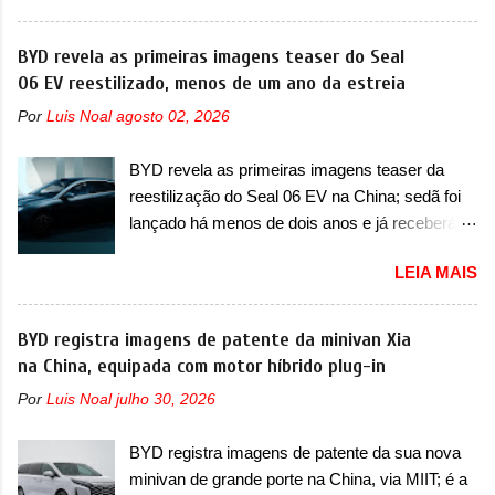
verificação e, se necessário, a substituição do
mudanças visuais e com uma nova opção de
motor do ventilador HVAC (aquecimento,
motor. Depois da picape compacta receber o
BYD revela as primeiras imagens teaser do Seal
ventilação e ar-condicionado). A marca também
câmbio automático CVT no ano passado, a Fiat
06 EV reestilizado, menos de um ano da estreia
confirmou que “foi identificada a possibilidade de
apresentou mudanças visuais e a estreia do
uma sobrecarga do microprocessador do
Por
Luis Noal
agosto 02, 2026
motor 1.0 12v Turbo Flex, conhecido como
Módulo de Controle da Bateria (BPCM), que
T200. Praticamente sem concorrentes, a Fiat
poderá causar a perda de força motriz,
BYD revela as primeiras imagens teaser da
Strada soube ser mutável com avanços
requerendo a atualização do software do
reestilização do Seal 06 EV na China; sedã foi
importantes que a concorrência nunca
modulo de...
lançado há menos de dois anos e já receberá a
conseguiu acompanhar e agora ela abre uma
sua primeira mudança A BYD revelou as
distância ainda maior com a chegada do motor
LEIA MAIS
primeiras imagens teaser de uma mudança
T200, que estreou nos irmãos Pulse e
visual para um dos seus menores sedãs
Fastback. "A Fiat Strada é mais do que uma
elétricos na China, pertencente à linha Ocean.
BYD registra imagens de patente da minivan Xia
picape, é uma verdadeira revolução no
Trata-se do Seal 06 EV, lançado no segundo
na China, equipada com motor híbrido plug-in
mercado automotivo. Há alguns anos era
semestre de 2025. Sim, há menos de um ano.
improvável pensar que uma picape chagaria ao
Por
Luis Noal
julho 30, 2026
O modelo agora passará a ser vendido com
topo do mercado brasileiro, algo que só a
mudanças visuais na dianteira e na traseira,
Strada fez. Mais do que isso: ela é a prova viva
BYD registra imagens de patente da sua nova
que vão atualizá-los para a identidade visual
que time que está ganhando se mexe sim. Ao
minivan de grande porte na China, via MIIT; é a
mais moderna da marca, mas ainda sem