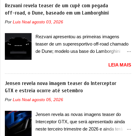
voltada a desenvolver utilitários esportivos com
Rezvani revela teaser de um cupê com pegada
com um novo para-choque na dianteira. Ele
uma pegada mais off-road. E isso funcionou
off-road, o Dune, baseado em um Lamborghini
passa a trazer um vinco horizontal mais
muito bem com o lançamento dos modelos Bao
destacado que atravessa toda a dianteira do
Por
Luis Noal
agosto 03, 2026
5 e Bao 8, além do Tai 3 e Tai 7. Agora, a marca
sedã, passando logo abaixo do logotipo e dos
confirmou que vai entrar de vez no segmento
faróis. Ele ainda possui um espaço para a placa
Rezvani apresentou as primeiras imagens
de... sedãs. Antecipado por imagens teaser, o
novo abaixo do vinco e uma nova entrada de ar
teaser de um superesportivo off-road chamado
Formula S será o primeiro três volumes da
inferio...
de Dune; modelo usa base do Lamborghini
Fang Cheng Bao, que parece se perder na sua
Urus e proposta do Sterrato A Rezvani
identidade com a Denza. Até o momento, a
LEIA MAIS
apresentou as primeiras imagens teaser de um
marca divulgou algumas imagens externas e
novo superesportivo que vai oferecer aos seus
informações sobre o sedã, que terá seu
consumidores. Trata-se do Dune, um cupê
Jensen revela nova imagem teaser do Interceptor
lançamento ainda neste ano de 2026. Em
superesportivo que terá uma proposta off-road
GTX e estreia ocorre até setembro
termos de design, o Formula S segue
assim como outros esportivos recentemente
basicamente as mesmas linhas do conceito
Por
Luis Noal
agosto 05, 2026
tiveram, como o Porsche 911 Dakar e o...
que o antecipou no Salão de Pequim, que
Lamborghini Huracán Sterrato. E o modelo
aconteceu no primeiro semestre. Na dianteira, o
Jensen revela as novas imagens teaser do
italiano tem grande parte no desenvolvimento
sedã conta com faróis mais quadrados e
Interceptor GTX, que será apresentado ainda
do Dune. Baseado no Huracán, o Dune nasce
compactos, com luzes ...
neste terceiro trimestre de 2026 e ainda terá
com uma proposta similar ao que a marca