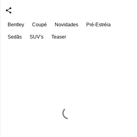
Bentley
Coupé
Novidades
Pré-Estréia
Sedãs
SUV's
Teaser
C
o
m
e
n
t
á
r
i
o