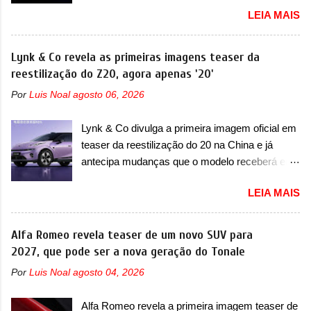
uma versão destinada para as pistas A Jensen
apresentou com o Sterrato, mas com um
LEIA MAIS
International Automotive (abreviação de JIA)
design ainda mais Mad Max – algo
apresentou uma nova imagem teaser que
característico da Rezvani. Junto com as
mostra como será o Interceptor GTX, o
Lynk & Co revela as primeiras imagens teaser da
imagens, a marca já confirmou que o Dune será
esportivo que recolocará a marca no mercado.
reestilização do Z20, agora apenas '20'
um carro muito exclusivo. Ao todo, serão
O granturismo (GT) apareceu em uma nova
apenas sete unidades produzidas... para todo
Por
Luis Noal
agosto 06, 2026
imagem de traseira, onde ele aparece o para-
mundo, ou seja, limitado demais. Ele será
choque traseiro. A marca ainda confirmou que o
equipado com um motor V10 Supercharger
Lynk & Co divulga a primeira imagem oficial em
esportivo será apresentado no terceiro trimestre
capaz de desenvolver cerca de 800cv que
teaser da reestilização do 20 na China e já
de 2026, ou seja, acontecerá entre os meses de
separou a performance exótica da aventura i...
antecipa mudanças que o modelo receberá em
julho e setembro (e já estamos em agosto), ou
sua dianteira A Lynk & Co confirmou que vai
seja, a estreia deve aparecer neste mês ou até
LEIA MAIS
apresentar na China as primeiras mudanças
o dia 30 de setembro. A marca confirmou que
para o Z20, um misto de hatch com SUV que é
vai apresentar um "protótipo de pré-produção,
vendido no mercado chinês desde o
Alfa Romeo revela teaser de um novo SUV para
de altíssimo desempenho, exclusivo para
lançamento, em 2024. Agora, o modelo passará
2027, que pode ser a nova geração do Tonale
pistas" , que vai antecipar as futuras versões de
por sua primeira mudança visual e também
rua do esportivo. Ao mesmo tempo, a Jensen
Por
Luis Noal
agosto 04, 2026
mudará de nome. Vendido na Europa como 02
descreveu o misterioso esportivo como um
e Z20 na China, o elétrico passará a ser
“protótipo aprimorado” que estabelece as bases
Alfa Romeo revela a primeira imagem teaser de