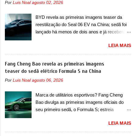
arrancando corações em nosso mercado. Os
Por
Luis Noal
agosto 02, 2026
motor 1.0 12v Turbo Flex, conhecido como
importados que mais se destacaram nas
T200. Praticamente sem concorrentes, a Fiat
vendas em 1994 foram o Renault R19 que
BYD revela as primeiras imagens teaser da
Strada soube ser mutável com avanços
vinha em 3 versões de carroceria, sendo duas
reestilização do Seal 06 EV na China; sedã foi
importantes que a concorrência nunca
do hatch e o sedan, a famosa Kia Besta, o Vol...
lançado há menos de dois anos e já receberá a
conseguiu acompanhar e agora ela abre uma
sua primeira mudança A BYD revelou as
distância ainda maior com a chegada do motor
LEIA MAIS
primeiras imagens teaser de uma mudança
T200, que estreou nos irmãos Pulse e
visual para um dos seus menores sedãs
Fastback. "A Fiat Strada é mais do que uma
elétricos na China, pertencente à linha Ocean.
Fang Cheng Bao revela as primeiras imagens
picape, é uma verdadeira revolução no
Trata-se do Seal 06 EV, lançado no segundo
teaser do sedã elétrico Formula S na China
mercado automotivo. Há alguns anos era
semestre de 2025. Sim, há menos de um ano.
improvável pensar que uma picape chagaria ao
Por
Luis Noal
agosto 06, 2026
O modelo agora passará a ser vendido com
topo do mercado brasileiro, algo que só a
mudanças visuais na dianteira e na traseira,
Strada fez. Mais do que isso: ela é a prova viva
Marca de utilitários esportivos? Fang Cheng
que vão atualizá-los para a identidade visual
que time que está ganhando se mexe sim. Ao
Bao divulga as primeiras imagens oficiais do
mais moderna da marca, mas ainda sem
longo da sua história, ela...
seu primeiro sedã, o Formula S; estreia
motivos para que essa mudança já seja tão
acontece ainda em 2026 Lançada em 2023
recente assim (o que não deve ter agradado em
LEIA MAIS
como uma marca com utilitários esportivos, a
nada os primeiros consumidores). Pelas
Fang Cheng Bao nasceu como uma empresa
imagens teaser, se percebe que o sedã contará