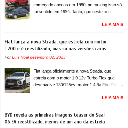
dois problemas. O primeiro deles será uma
com um pequeno prolongamento para as
começado apenas em 1990, no ranking isso só
atualização do software do módulo de controle
laterais. Os faróis cont...
foi sentido em 1994. Tanto, que neste ano,
da bateria (AHCP e HCP). Para alguns veículos
possuem 9 carros inéditos nesse segmento, ao
envolvidos, também, será realizada a
LEIA MAIS
começar pelo Chevrolet Corsa, o mais
verificação e, se necessário, a substituição do
destacado deles no ranking que perdurou no
motor do ventilador HVAC (aquecimento,
nosso mercado até início de 2012 e com
Fiat lança a nova Strada, que estreia com motor
ventilação e ar-condicionado). A marca também
certeza foi um grandioso lançamento da
T200 e é reestilizada, mas só nas versões caras
confirmou que “foi identificada a possibilidade de
Chevrolet que assustou a concorrência. Nesse
uma sobrecarga do microprocessador do
Por
Luis Noal
dezembro 02, 2023
ano também era lançada a nova geração do
Módulo de Controle da Bateria (BPCM), que
Volkswagen Gol que depois de 14 anos
poderá causar a perda de força motriz,
Fiat lança oficialmente a nova Strada, que
ganhava uma nova geração feita do zero,
requerendo a atualização do software do
estreia com o motor 1.0 12v Turbo Flex que
apelidada de "Bolinha" por suas formas
modulo de...
desenvolve 130/125cv; motor 1.4 8v Fire EVO
arredondadas. Além do Gol, outro Volkswagen
Flex morre na picape A Fiat apresentou
fazia sua estréia no mercado. Era o Pointer,
LEIA MAIS
oficialmente a nova Strada, que aparece com
versão hatchback do Logus que chegava
mudanças visuais e com uma nova opção de
depois de um ano de atraso. A invasão de 1994
motor. Depois da picape compacta receber o
BYD revela as primeiras imagens teaser do Seal
foi marcava pelos franceses, alemães,
câmbio automático CVT no ano passado, a Fiat
06 EV reestilizado, menos de um ano da estreia
japoneses e coreanos que chegaram
apresentou mudanças visuais e a estreia do