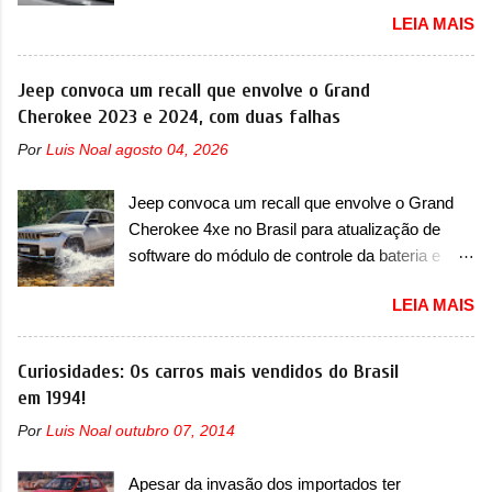
contra BYD, Geely e outras A Leapmotor vem
LEIA MAIS
apresentando uma rápida expansão na China
em termos de portfólio. Apoiada pela Stellantis,
a marca confirmou a estreia de um novo
Jeep convoca um recall que envolve o Grand
modelo compacto à sua linha. Posicionado
Cherokee 2023 e 2024, com duas falhas
entre o T03 e o B05, a marca revelou as
Por
Luis Noal
agosto 04, 2026
primeiras imagens teaser do A05, que nas
imagens apareceu em sua versão mais
Jeep convoca um recall que envolve o Grand
esportiva, o A05s. Previsto para ser lançado
Cherokee 4xe no Brasil para atualização de
ainda neste ano na China, o compacto elétrico
software do módulo de controle da bateria e
colocará a Leapmotor para concorrer com uma
possível substituição do motor do ventilador A
série de outras marcas de compactos, como
LEIA MAIS
Jeep convocou no dia 10 de outubro de 2025
BYD Dolphin e Geely EX2. Visualmente, o A05
um chamado que envolve os proprietários do
conta com um design já visto por outros
Grand Cherokee 4xe, em sua versão única
Curiosidades: Os carros mais vendidos do Brasil
modelos da marca, em especial do SUV
Limited, com unidades de ano/modelo 2023 e
em 1994!
compacto A10. Basicamente sendo o hatch do
2024. A marca norte-americana diz que as
SUV, o A05 nasce com um design que está
Por
Luis Noal
outubro 07, 2014
unidades afetadas precisam retornar a uma
bastante vinculado ao SUV. Na dianteira, ele
concessionária mais próxima para a solução de
possui faróis com um desenho mais retangular,
Apesar da invasão dos importados ter