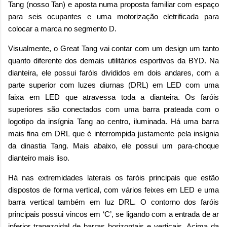
Tang (nosso Tan) e aposta numa proposta familiar com espaço
para seis ocupantes e uma motorização eletrificada para
colocar a marca no segmento D.
Visualmente, o Great Tang vai contar com um design um tanto
quanto diferente dos demais utilitários esportivos da BYD. Na
dianteira, ele possui faróis divididos em dois andares, com a
parte superior com luzes diurnas (DRL) em LED com uma
faixa em LED que atravessa toda a dianteira. Os faróis
superiores são conectados com uma barra prateada com o
logotipo da insígnia Tang ao centro, iluminada. Há uma barra
mais fina em DRL que é interrompida justamente pela insígnia
da dinastia Tang. Mais abaixo, ele possui um para-choque
dianteiro mais liso.
Há nas extremidades laterais os faróis principais que estão
dispostos de forma vertical, com vários feixes em LED e uma
barra vertical também em luz DRL. O contorno dos faróis
principais possui vincos em ‘C’, se ligando com a entrada de ar
inferior trapezoidal de barras horizontais e verticais. Acima da