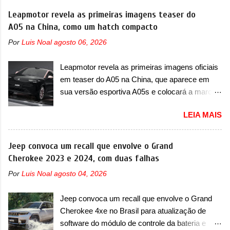
Leapmotor revela as primeiras imagens teaser do
A05 na China, como um hatch compacto
Por
Luis Noal
agosto 06, 2026
Leapmotor revela as primeiras imagens oficiais
em teaser do A05 na China, que aparece em
sua versão esportiva A05s e colocará a marca
contra BYD, Geely e outras A Leapmotor vem
LEIA MAIS
apresentando uma rápida expansão na China
em termos de portfólio. Apoiada pela Stellantis,
a marca confirmou a estreia de um novo
Jeep convoca um recall que envolve o Grand
modelo compacto à sua linha. Posicionado
Cherokee 2023 e 2024, com duas falhas
entre o T03 e o B05, a marca revelou as
Por
Luis Noal
agosto 04, 2026
primeiras imagens teaser do A05, que nas
imagens apareceu em sua versão mais
Jeep convoca um recall que envolve o Grand
esportiva, o A05s. Previsto para ser lançado
Cherokee 4xe no Brasil para atualização de
ainda neste ano na China, o compacto elétrico
software do módulo de controle da bateria e
colocará a Leapmotor para concorrer com uma