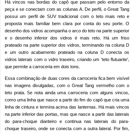
Há vincos nas bordas do capô que passam pelo entorno da
peça e se conectam com as colunas A. De perfil, o Great Tang
possui um perfil de SUV tradicional com o teto mais reto e
proposta mais familiar bem clara por conta do seu porte. O
desenho dos vidros acompanha o arco do teto na parte superior
e o desenho inferior dos vidros é mais reto. Há um friso
prateado na parte superior dos vidros, terminando na coluna D
e um outro acabamento prateado na coluna D conecta os
vidros laterais com o vidro traseiro, criando um ‘teto flutuante’,
que permite a carroceria em dois tons.
Essa combinação de duas cores da carroceria fica bem visível
nas imagens divulgadas, com o Great Tang vermelho com o
teto prata. Se nota ainda uma carroceria com alguns vincos,
como uma linha que nasce a partir do fim do capô que cria uma
linha de cintura e termina acima das lanternas. Há mais vincos
na parte inferior das portas, mas que nasce a partir das laterais
do para-choque dianteiro e continua nas laterais do para-
choque traseiro, onde se conecta com a outra lateral. Por fim,