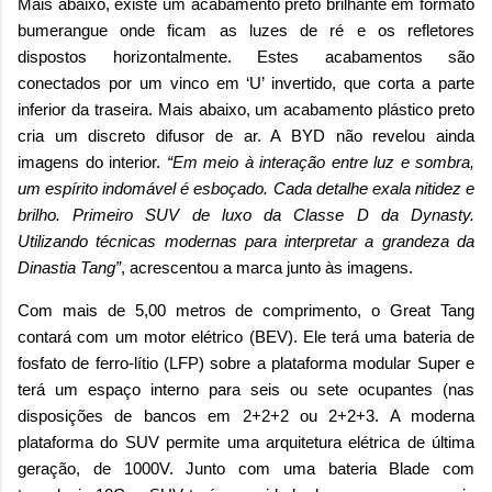
Mais abaixo, existe um acabamento preto brilhante em formato
bumerangue onde ficam as luzes de ré e os refletores
dispostos horizontalmente. Estes acabamentos são
conectados por um vinco em ‘U’ invertido, que corta a parte
inferior da traseira. Mais abaixo, um acabamento plástico preto
cria um discreto difusor de ar. A BYD não revelou ainda
imagens do interior.
“Em meio à interação entre luz e sombra,
um espírito indomável é esboçado. Cada detalhe exala nitidez e
brilho. Primeiro SUV de luxo da Classe D da Dynasty.
Utilizando técnicas modernas para interpretar a grandeza da
Dinastia Tang”
, acrescentou a marca junto às imagens.
Com mais de 5,00 metros de comprimento, o Great Tang
contará com um motor elétrico (BEV). Ele terá uma bateria de
fosfato de ferro-lítio (LFP) sobre a plataforma modular Super e
terá um espaço interno para seis ou sete ocupantes (nas
disposições de bancos em 2+2+2 ou 2+2+3. A moderna
plataforma do SUV permite uma arquitetura elétrica de última
geração, de 1000V. Junto com uma bateria Blade com