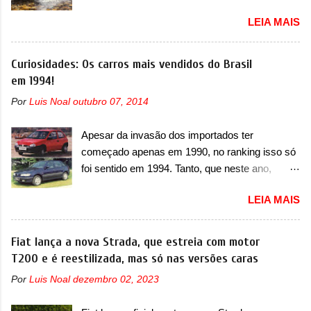
possível substituição do motor do ventilador A
série de outras marcas de compactos, como
LEIA MAIS
Jeep convocou no dia 10 de outubro de 2025
BYD Dolphin e Geely EX2. Visualmente, o A05
um chamado que envolve os proprietários do
conta com um design já visto por outros
Grand Cherokee 4xe, em sua versão única
Curiosidades: Os carros mais vendidos do Brasil
modelos da marca, em especial do SUV
Limited, com unidades de ano/modelo 2023 e
em 1994!
compacto A10. Basicamente sendo o hatch do
2024. A marca norte-americana diz que as
SUV, o A05 nasce com um design que está
Por
Luis Noal
outubro 07, 2014
unidades afetadas precisam retornar a uma
bastante vinculado ao SUV. Na dianteira, ele
concessionária mais próxima para a solução de
possui faróis com um desenho mais retangular,
Apesar da invasão dos importados ter
dois problemas. O primeiro deles será uma
com um pequeno prolongamento para as
começado apenas em 1990, no ranking isso só
atualização do software do módulo de controle
laterais. Os faróis cont...
foi sentido em 1994. Tanto, que neste ano,
da bateria (AHCP e HCP). Para alguns veículos
possuem 9 carros inéditos nesse segmento, ao
envolvidos, também, será realizada a
LEIA MAIS
começar pelo Chevrolet Corsa, o mais
verificação e, se necessário, a substituição do
destacado deles no ranking que perdurou no
motor do ventilador HVAC (aquecimento,
nosso mercado até início de 2012 e com
Fiat lança a nova Strada, que estreia com motor
ventilação e ar-condicionado). A marca também
certeza foi um grandioso lançamento da
T200 e é reestilizada, mas só nas versões caras
confirmou que “foi identificada a possibilidade de
Chevrolet que assustou a concorrência. Nesse
uma sobrecarga do microprocessador do
Por
Luis Noal
dezembro 02, 2023
ano também era lançada a nova geração do
Módulo de Controle da Bateria (BPCM), que
Volkswagen Gol que depois de 14 anos
poderá causar a perda de força motriz,