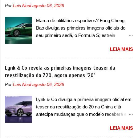
semestre de 2025. Sim, há menos de um ano.
improvável pensar que uma picape chagaria ao
Por
Luis Noal
agosto 06, 2026
O modelo agora passará a ser vendido com
topo do mercado brasileiro, algo que só a
mudanças visuais na dianteira e na traseira,
Strada fez. Mais do que isso: ela é a prova viva
Marca de utilitários esportivos? Fang Cheng
que vão atualizá-los para a identidade visual
que time que está ganhando se mexe sim. Ao
Bao divulga as primeiras imagens oficiais do
mais moderna da marca, mas ainda sem
longo da sua história, ela...
seu primeiro sedã, o Formula S; estreia
motivos para que essa mudança já seja tão
acontece ainda em 2026 Lançada em 2023
recente assim (o que não deve ter agradado em
LEIA MAIS
como uma marca com utilitários esportivos, a
nada os primeiros consumidores). Pelas
Fang Cheng Bao nasceu como uma empresa
imagens teaser, se percebe que o sedã contará
voltada a desenvolver utilitários esportivos com
Lynk & Co revela as primeiras imagens teaser da
com um novo para-choque na dianteira. Ele
uma pegada mais off-road. E isso funcionou
reestilização do Z20, agora apenas '20'
passa a trazer um vinco horizontal mais
muito bem com o lançamento dos modelos Bao
destacado que atravessa toda a dianteira do
Por
Luis Noal
agosto 06, 2026
5 e Bao 8, além do Tai 3 e Tai 7. Agora, a marca
sedã, passando logo abaixo do logotipo e dos
confirmou que vai entrar de vez no segmento
faróis. Ele ainda possui um espaço para a placa
Lynk & Co divulga a primeira imagem oficial em
de... sedãs. Antecipado por imagens teaser, o
novo abaixo do vinco e uma nova entrada de ar
teaser da reestilização do 20 na China e já
Formula S será o primeiro três volumes da
inferio...
antecipa mudanças que o modelo receberá em
Fang Cheng Bao, que parece se perder na sua
sua dianteira A Lynk & Co confirmou que vai
identidade com a Denza. Até o momento, a
LEIA MAIS
apresentar na China as primeiras mudanças
marca divulgou algumas imagens externas e
para o Z20, um misto de hatch com SUV que é