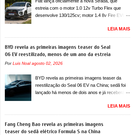
Fiat lança oficialmente a nova Strada, que
ganhava uma nova geração feita do zero,
requerendo a atualização do software do
estreia com o motor 1.0 12v Turbo Flex que
apelidada de "Bolinha" por suas formas
modulo de...
desenvolve 130/125cv; motor 1.4 8v Fire EVO
arredondadas. Além do Gol, outro Volkswagen
Flex morre na picape A Fiat apresentou
fazia sua estréia no mercado. Era o Pointer,
LEIA MAIS
oficialmente a nova Strada, que aparece com
versão hatchback do Logus que chegava
mudanças visuais e com uma nova opção de
depois de um ano de atraso. A invasão de 1994
motor. Depois da picape compacta receber o
BYD revela as primeiras imagens teaser do Seal
foi marcava pelos franceses, alemães,
câmbio automático CVT no ano passado, a Fiat
06 EV reestilizado, menos de um ano da estreia
japoneses e coreanos que chegaram
apresentou mudanças visuais e a estreia do
arrancando corações em nosso mercado. Os
Por
Luis Noal
agosto 02, 2026
motor 1.0 12v Turbo Flex, conhecido como
importados que mais se destacaram nas
T200. Praticamente sem concorrentes, a Fiat
vendas em 1994 foram o Renault R19 que
BYD revela as primeiras imagens teaser da
Strada soube ser mutável com avanços
vinha em 3 versões de carroceria, sendo duas
reestilização do Seal 06 EV na China; sedã foi
importantes que a concorrência nunca
do hatch e o sedan, a famosa Kia Besta, o Vol...
lançado há menos de dois anos e já receberá a
conseguiu acompanhar e agora ela abre uma
sua primeira mudança A BYD revelou as
distância ainda maior com a chegada do motor
LEIA MAIS
primeiras imagens teaser de uma mudança
T200, que estreou nos irmãos Pulse e
visual para um dos seus menores sedãs
Fastback. "A Fiat Strada é mais do que uma
elétricos na China, pertencente à linha Ocean.
Fang Cheng Bao revela as primeiras imagens
picape, é uma verdadeira revolução no
Trata-se do Seal 06 EV, lançado no segundo
teaser do sedã elétrico Formula S na China
mercado automotivo. Há alguns anos era