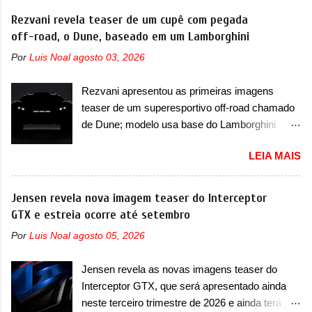
informações sobre o sedã, que terá seu
vendido no mercado chinês desde o
Rezvani revela teaser de um cupê com pegada
lançamento ainda neste ano de 2026. Em
lançamento, em 2024. Agora, o modelo passará
off-road, o Dune, baseado em um Lamborghini
termos de design, o Formula S segue
por sua primeira mudança visual e também
basicamente as mesmas linhas do conceito
Por
Luis Noal
agosto 03, 2026
mudará de nome. Vendido na Europa como 02
que o antecipou no Salão de Pequim, que
e Z20 na China, o elétrico passará a ser
aconteceu no primeiro semestre. Na dianteira, o
Rezvani apresentou as primeiras imagens
vendido na China apenas como ‘20’. Junto das
sedã conta com faróis mais quadrados e
teaser de um superesportivo off-road chamado
mudanças visuais, a marca confirmou que ele
compactos, com luzes ...
de Dune; modelo usa base do Lamborghini
pode ser um dos primeiros produtos da
Urus e proposta do Sterrato A Rezvani
empresa a usar um novo motor elétrico.
LEIA MAIS
apresentou as primeiras imagens teaser de um
Chamado de ’16 em 1’, também chamado de
novo superesportivo que vai oferecer aos seus
Thunder, ele apresenta uma melhoria de
consumidores. Trata-se do Dune, um cupê
Jensen revela nova imagem teaser do Interceptor
eficiência térmica e integra 12 elementos de
superesportivo que terá uma proposta off-road
GTX e estreia ocorre até setembro
hardware. Entre eles, motor elétrico, controlador
assim como outros esportivos recentemente
de motor, redutor, conversor CC-CC, OBC,
Por
Luis Noal
agosto 05, 2026
tiveram, como o Porsche 911 Dakar e o...
PDU, HBMS, LBMS, VCU, TMS, controle ativo
Lamborghini Huracán Sterrato. E o modelo
de pré-carga e gateway de domínio de energia.
Jensen revela as novas imagens teaser do
italiano tem grande parte no desenvolvimento
Há mais quatro recursos de software como
Interceptor GTX, que será apresentado ainda
do Dune. Baseado no Huracán, o Dune nasce
gerenciamento...
neste terceiro trimestre de 2026 e ainda terá
com uma proposta similar ao que a marca