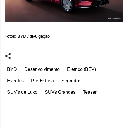
Fotos: BYD / divulgação
BYD
Desenvolvimento
Elétrico (BEV)
Eventos
Pré-Estréia
Segredos
SUV's de Luxo
SUVs Grandes
Teaser
C
o
m