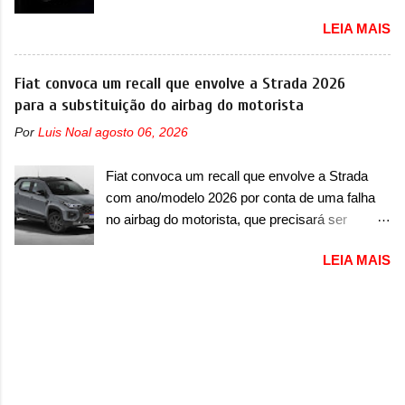
uma versão destinada para as pistas A Jensen
apresentou com o Sterrato, mas com um
LEIA MAIS
International Automotive (abreviação de JIA)
design ainda mais Mad Max – algo
apresentou uma nova imagem teaser que
característico da Rezvani. Junto com as
mostra como será o Interceptor GTX, o
Fiat convoca um recall que envolve a Strada 2026
imagens, a marca já confirmou que o Dune será
esportivo que recolocará a marca no mercado.
para a substituição do airbag do motorista
um carro muito exclusivo. Ao todo, serão
O granturismo (GT) apareceu em uma nova
apenas sete unidades produzidas... para todo
Por
Luis Noal
agosto 06, 2026
imagem de traseira, onde ele aparece o para-
mundo, ou seja, limitado demais. Ele será
choque traseiro. A marca ainda confirmou que o
equipado com um motor V10 Supercharger
Fiat convoca um recall que envolve a Strada
esportivo será apresentado no terceiro trimestre
capaz de desenvolver cerca de 800cv que
com ano/modelo 2026 por conta de uma falha
de 2026, ou seja, acontecerá entre os meses de
separou a performance exótica da aventura i...
no airbag do motorista, que precisará ser
julho e setembro (e já estamos em agosto), ou
substituído A Fiat convocou um recall no dia 24
seja, a estreia deve aparecer neste mês ou até
LEIA MAIS
de outubro de 2025 que envolve os proprietários
o dia 30 de setembro. A marca confirmou que
da Strada no Brasil. O chamado envolve
vai apresentar um "protótipo de pré-produção,
unidades com ano/modelo 2026 da picape
de altíssimo desempenho, exclusivo para
compacta e envolve todas as versões com este
pistas" , que vai antecipar as futuras versões de
ano/modelo. A marca fala que as unidades
rua do esportivo. Ao mesmo tempo, a Jensen
afetadas precisam retornar a uma
descreveu o misterioso esportivo como um
concessionária para solucionar uma falha no
“protótipo aprimorado” que estabelece as bases