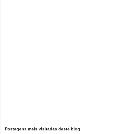
e
n
t
á
r
i
o
s
Postagens mais visitadas deste blog