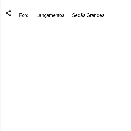
Ford
Lançamentos
Sedãs Grandes
C
o
m
e
n
t
á
r
i
o
s