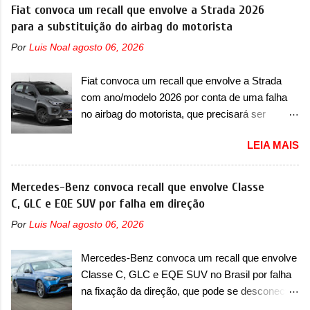
meados de 2027. O novo modelo não tem
Fiat convoca um recall que envolve a Strada 2026
de altíssimo desempenho, exclusivo para
nome ou se é uma nova geração de um modelo
para a substituição do airbag do motorista
pistas" , que vai antecipar as futuras versões de
existente, o que poderia acontecer. Sabe-se
rua do esportivo. Ao mesmo tempo, a Jensen
Por
Luis Noal
agosto 06, 2026
apenas que o novo modelo em questão é um
descreveu o misterioso esportivo como um
SUV do porte médio (C) e que seu lançamento
“protótipo aprimorado” que estabelece as bases
Fiat convoca um recall que envolve a Strada
foi confirmado durante a Mesa Redonda
para "div...
com ano/modelo 2026 por conta de uma falha
Nacional da Indústria Automotiva, organizada
no airbag do motorista, que precisará ser
pelo Ministério dos Negócios e do Made in Italy
substituído A Fiat convocou um recall no dia 24
(MIMIT). Estiveram presentes Emanuele
LEIA MAIS
de outubro de 2025 que envolve os proprietários
Cappellano, Diretor de Operações da Stellantis
da Strada no Brasil. O chamado envolve
Enlarged Europe, que foi o responsável por
unidades com ano/modelo 2026 da picape
Mercedes-Benz convoca recall que envolve Classe
antecipar o lançamento. O novo modelo teve
compacta e envolve todas as versões com este
C, GLC e EQE SUV por falha em direção
uma imagem que mostra a traseira do SUV,
ano/modelo. A marca fala que as unidades
onde aparece um pouco das lanternas, que
Por
Luis Noal
agosto 06, 2026
afetadas precisam retornar a uma
serão horizontais e invadem a tampa do porta-
concessionária para solucionar uma falha no
malas. As lanternas possuem uma iluminação
Mercedes-Benz convoca um recall que envolve
airbag do motorista, que precisará ser
horizontal. No para-lama traseiro, se n...
Classe C, GLC e EQE SUV no Brasil por falha
substituído porque pode ter sido produzido de
na fixação da direção, que pode se desconectar
forma errada. O serviço já pode ser solucionado
em casos sérios A Mercedes-Benz convocou