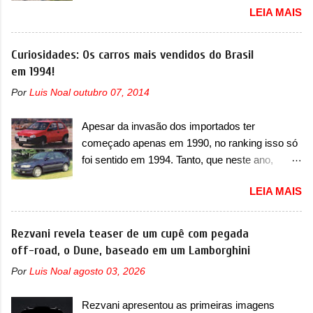
envolvidos, também, será realizada a
LEIA MAIS
oficialmente a nova Strada, que aparece com
verificação e, se necessário, a substituição do
mudanças visuais e com uma nova opção de
motor do ventilador HVAC (aquecimento,
motor. Depois da picape compacta receber o
Curiosidades: Os carros mais vendidos do Brasil
ventilação e ar-condicionado). A marca também
câmbio automático CVT no ano passado, a Fiat
em 1994!
confirmou que “foi identificada a possibilidade de
apresentou mudanças visuais e a estreia do
uma sobrecarga do microprocessador do
Por
Luis Noal
outubro 07, 2014
motor 1.0 12v Turbo Flex, conhecido como
Módulo de Controle da Bateria (BPCM), que
T200. Praticamente sem concorrentes, a Fiat
poderá causar a perda de força motriz,
Apesar da invasão dos importados ter
Strada soube ser mutável com avanços
requerendo a atualização do software do
começado apenas em 1990, no ranking isso só
importantes que a concorrência nunca
modulo de...
foi sentido em 1994. Tanto, que neste ano,
conseguiu acompanhar e agora ela abre uma
possuem 9 carros inéditos nesse segmento, ao
distância ainda maior com a chegada do motor
LEIA MAIS
começar pelo Chevrolet Corsa, o mais
T200, que estreou nos irmãos Pulse e
destacado deles no ranking que perdurou no
Fastback. "A Fiat Strada é mais do que uma
nosso mercado até início de 2012 e com
Rezvani revela teaser de um cupê com pegada
picape, é uma verdadeira revolução no
certeza foi um grandioso lançamento da
off-road, o Dune, baseado em um Lamborghini
mercado automotivo. Há alguns anos era
Chevrolet que assustou a concorrência. Nesse
improvável pensar que uma picape chagaria ao
Por
Luis Noal
agosto 03, 2026
ano também era lançada a nova geração do
topo do mercado brasileiro, algo que só a
Volkswagen Gol que depois de 14 anos
Strada fez. Mais do que isso: ela é a prova viva
Rezvani apresentou as primeiras imagens
ganhava uma nova geração feita do zero,