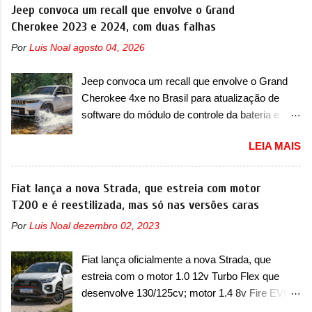
a marca confirmou a estreia de um novo
Jeep convoca um recall que envolve o Grand
modelo compacto à sua linha. Posicionado
Cherokee 2023 e 2024, com duas falhas
entre o T03 e o B05, a marca revelou as
Por
Luis Noal
agosto 04, 2026
primeiras imagens teaser do A05, que nas
imagens apareceu em sua versão mais
Jeep convoca um recall que envolve o Grand
esportiva, o A05s. Previsto para ser lançado
Cherokee 4xe no Brasil para atualização de
ainda neste ano na China, o compacto elétrico
software do módulo de controle da bateria e
colocará a Leapmotor para concorrer com uma
possível substituição do motor do ventilador A
série de outras marcas de compactos, como
LEIA MAIS
Jeep convocou no dia 10 de outubro de 2025
BYD Dolphin e Geely EX2. Visualmente, o A05
um chamado que envolve os proprietários do
conta com um design já visto por outros
Grand Cherokee 4xe, em sua versão única
Fiat lança a nova Strada, que estreia com motor
modelos da marca, em especial do SUV
Limited, com unidades de ano/modelo 2023 e
T200 e é reestilizada, mas só nas versões caras
compacto A10. Basicamente sendo o hatch do
2024. A marca norte-americana diz que as
SUV, o A05 nasce com um design que está
Por
Luis Noal
dezembro 02, 2023
unidades afetadas precisam retornar a uma
bastante vinculado ao SUV. Na dianteira, ele
concessionária mais próxima para a solução de
possui faróis com um desenho mais retangular,
Fiat lança oficialmente a nova Strada, que
dois problemas. O primeiro deles será uma
com um pequeno prolongamento para as
estreia com o motor 1.0 12v Turbo Flex que
atualização do software do módulo de controle
laterais. Os faróis cont...
desenvolve 130/125cv; motor 1.4 8v Fire EVO
da bateria (AHCP e HCP). Para alguns veículos
Flex morre na picape A Fiat apresentou