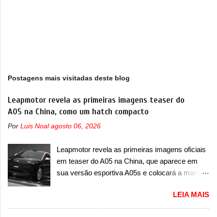
Postagens mais visitadas deste blog
Leapmotor revela as primeiras imagens teaser do
A05 na China, como um hatch compacto
Por
Luis Noal
agosto 06, 2026
Leapmotor revela as primeiras imagens oficiais
em teaser do A05 na China, que aparece em
sua versão esportiva A05s e colocará a marca
contra BYD, Geely e outras A Leapmotor vem
LEIA MAIS
apresentando uma rápida expansão na China
em termos de portfólio. Apoiada pela Stellantis,