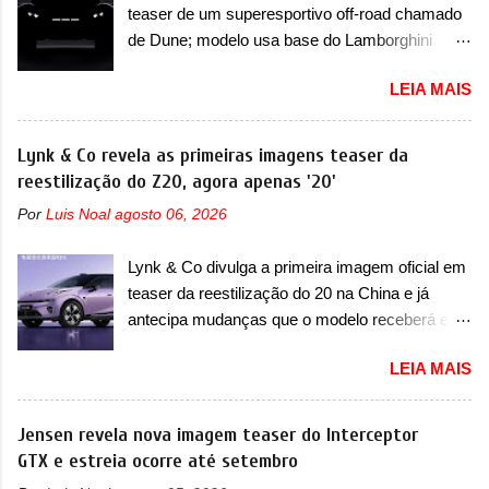
que time que está ganhando se mexe sim. Ao
teaser de um superesportivo off-road chamado
apelidada de "Bolinha" por suas formas
longo da sua história, ela...
de Dune; modelo usa base do Lamborghini
arredondadas. Além do Gol, outro Volkswagen
Urus e proposta do Sterrato A Rezvani
fazia sua estréia no mercado. Era o Pointer,
LEIA MAIS
apresentou as primeiras imagens teaser de um
versão hatchback do Logus que chegava
novo superesportivo que vai oferecer aos seus
depois de um ano de atraso. A invasão de 1994
consumidores. Trata-se do Dune, um cupê
Lynk & Co revela as primeiras imagens teaser da
foi marcava pelos franceses, alemães,
superesportivo que terá uma proposta off-road
reestilização do Z20, agora apenas '20'
japoneses e coreanos que chegaram
assim como outros esportivos recentemente
arrancando corações em nosso mercado. Os
Por
Luis Noal
agosto 06, 2026
tiveram, como o Porsche 911 Dakar e o...
importados que mais se destacaram nas
Lamborghini Huracán Sterrato. E o modelo
vendas em 1994 foram o Renault R19 que
Lynk & Co divulga a primeira imagem oficial em
italiano tem grande parte no desenvolvimento
vinha em 3 versões de carroceria, sendo duas
teaser da reestilização do 20 na China e já
do Dune. Baseado no Huracán, o Dune nasce
do hatch e o sedan, a famosa Kia Besta, o Vol...
antecipa mudanças que o modelo receberá em
com uma proposta similar ao que a marca
sua dianteira A Lynk & Co confirmou que vai
apresentou com o Sterrato, mas com um
LEIA MAIS
apresentar na China as primeiras mudanças
design ainda mais Mad Max – algo
para o Z20, um misto de hatch com SUV que é
característico da Rezvani. Junto com as
vendido no mercado chinês desde o
Jensen revela nova imagem teaser do Interceptor
imagens, a marca já confirmou que o Dune será
lançamento, em 2024. Agora, o modelo passará
GTX e estreia ocorre até setembro
um carro muito exclusivo. Ao todo, serão
por sua primeira mudança visual e também
apenas sete unidades produzidas... para todo