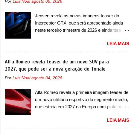
Por
Luis Noal
agosto 05, 2026
mudará de nome. Vendido na Europa como 02
mundo, ou seja, limitado demais. Ele será
e Z20 na China, o elétrico passará a ser
equipado com um motor V10 Supercharger
Jensen revela as novas imagens teaser do
vendido na China apenas como ‘20’. Junto das
capaz de desenvolver cerca de 800cv que
Interceptor GTX, que será apresentado ainda
mudanças visuais, a marca confirmou que ele
separou a performance exótica da aventura i...
neste terceiro trimestre de 2026 e ainda terá
pode ser um dos primeiros produtos da
uma versão destinada para as pistas A Jensen
empresa a usar um novo motor elétrico.
LEIA MAIS
International Automotive (abreviação de JIA)
Chamado de ’16 em 1’, também chamado de
apresentou uma nova imagem teaser que
Thunder, ele apresenta uma melhoria de
mostra como será o Interceptor GTX, o
Alfa Romeo revela teaser de um novo SUV para
eficiência térmica e integra 12 elementos de
esportivo que recolocará a marca no mercado.
2027, que pode ser a nova geração do Tonale
hardware. Entre eles, motor elétrico, controlador
O granturismo (GT) apareceu em uma nova
de motor, redutor, conversor CC-CC, OBC,
Por
Luis Noal
agosto 04, 2026
imagem de traseira, onde ele aparece o para-
PDU, HBMS, LBMS, VCU, TMS, controle ativo
choque traseiro. A marca ainda confirmou que o
de pré-carga e gateway de domínio de energia.
Alfa Romeo revela a primeira imagem teaser de
esportivo será apresentado no terceiro trimestre
Há mais quatro recursos de software como
um novo utilitário esportivo do segmento médio,
de 2026, ou seja, acontecerá entre os meses de
gerenciamento...
que estreia em 2027 na Europa com plataforma
julho e setembro (e já estamos em agosto), ou
STLA Medium A Alfa Romeo revelou a primeira
seja, a estreia deve aparecer neste mês ou até
LEIA MAIS
imagem teaser de um novo utilitário esportivo
o dia 30 de setembro. A marca confirmou que
da marca italiana, previsto para ser lançado em
vai apresentar um "protótipo de pré-produção,