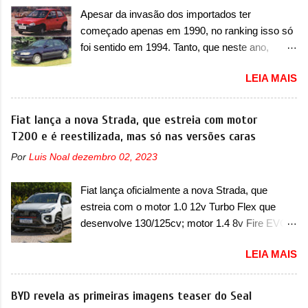
concessionária mais próxima para a solução de
possui faróis com um desenho mais retangular,
Apesar da invasão dos importados ter
dois problemas. O primeiro deles será uma
com um pequeno prolongamento para as
começado apenas em 1990, no ranking isso só
atualização do software do módulo de controle
laterais. Os faróis cont...
foi sentido em 1994. Tanto, que neste ano,
da bateria (AHCP e HCP). Para alguns veículos
possuem 9 carros inéditos nesse segmento, ao
envolvidos, também, será realizada a
LEIA MAIS
começar pelo Chevrolet Corsa, o mais
verificação e, se necessário, a substituição do
destacado deles no ranking que perdurou no
motor do ventilador HVAC (aquecimento,
nosso mercado até início de 2012 e com
Fiat lança a nova Strada, que estreia com motor
ventilação e ar-condicionado). A marca também
certeza foi um grandioso lançamento da
T200 e é reestilizada, mas só nas versões caras
confirmou que “foi identificada a possibilidade de
Chevrolet que assustou a concorrência. Nesse
uma sobrecarga do microprocessador do
Por
Luis Noal
dezembro 02, 2023
ano também era lançada a nova geração do
Módulo de Controle da Bateria (BPCM), que
Volkswagen Gol que depois de 14 anos
poderá causar a perda de força motriz,
Fiat lança oficialmente a nova Strada, que
ganhava uma nova geração feita do zero,
requerendo a atualização do software do
estreia com o motor 1.0 12v Turbo Flex que
apelidada de "Bolinha" por suas formas
modulo de...
desenvolve 130/125cv; motor 1.4 8v Fire EVO
arredondadas. Além do Gol, outro Volkswagen
Flex morre na picape A Fiat apresentou
fazia sua estréia no mercado. Era o Pointer,
LEIA MAIS
oficialmente a nova Strada, que aparece com
versão hatchback do Logus que chegava
mudanças visuais e com uma nova opção de
depois de um ano de atraso. A invasão de 1994
motor. Depois da picape compacta receber o
BYD revela as primeiras imagens teaser do Seal
foi marcava pelos franceses, alemães,
câmbio automático CVT no ano passado, a Fiat