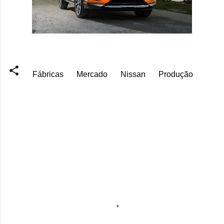
Fábricas
Mercado
Nissan
Produção
C
o
m
e
n
t
á
r
i