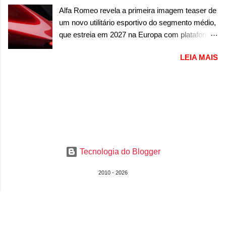
e Z20 na China, o elétrico passará a ser
“protótipo aprimorado” que estabelece as bases
Alfa Romeo revela a primeira imagem teaser de
vendido na China apenas como ‘20’. Junto das
para "div...
um novo utilitário esportivo do segmento médio,
mudanças visuais, a marca confirmou que ele
que estreia em 2027 na Europa com plataforma
pode ser um dos primeiros produtos da
STLA Medium A Alfa Romeo revelou a primeira
empresa a usar um novo motor elétrico.
LEIA MAIS
imagem teaser de um novo utilitário esportivo
Chamado de ’16 em 1’, também chamado de
da marca italiana, previsto para ser lançado em
Thunder, ele apresenta uma melhoria de
meados de 2027. O novo modelo não tem
eficiência térmica e integra 12 elementos de
nome ou se é uma nova geração de um modelo
hardware. Entre eles, motor elétrico, controlador
existente, o que poderia acontecer. Sabe-se
de motor, redutor, conversor CC-CC, OBC,
apenas que o novo modelo em questão é um
PDU, HBMS, LBMS, VCU, TMS, controle ativo
SUV do porte médio (C) e que seu lançamento
de pré-carga e gateway de domínio de energia.
foi confirmado durante a Mesa Redonda
Há mais quatro recursos de software como
Tecnologia do Blogger
Nacional da Indústria Automotiva, organizada
gerenciamento...
pelo Ministério dos Negócios e do Made in Italy
2010 - 2026
(MIMIT). Estiveram presentes Emanuele
Cappellano, Diretor de Operações da Stellantis
Enlarged Europe, que foi o responsável por
antecipar o lançamento. O novo modelo teve