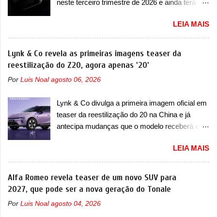
neste terceiro trimestre de 2026 e ainda terá
com uma proposta similar ao que a marca
uma versão destinada para as pistas A Jensen
apresentou com o Sterrato, mas com um
LEIA MAIS
International Automotive (abreviação de JIA)
design ainda mais Mad Max – algo
apresentou uma nova imagem teaser que
característico da Rezvani. Junto com as
mostra como será o Interceptor GTX, o
Lynk & Co revela as primeiras imagens teaser da
imagens, a marca já confirmou que o Dune será
esportivo que recolocará a marca no mercado.
reestilização do Z20, agora apenas '20'
um carro muito exclusivo. Ao todo, serão
O granturismo (GT) apareceu em uma nova
apenas sete unidades produzidas... para todo
Por
Luis Noal
agosto 06, 2026
imagem de traseira, onde ele aparece o para-
mundo, ou seja, limitado demais. Ele será
choque traseiro. A marca ainda confirmou que o
equipado com um motor V10 Supercharger
Lynk & Co divulga a primeira imagem oficial em
esportivo será apresentado no terceiro trimestre
capaz de desenvolver cerca de 800cv que
teaser da reestilização do 20 na China e já
de 2026, ou seja, acontecerá entre os meses de
separou a performance exótica da aventura i...
antecipa mudanças que o modelo receberá em
julho e setembro (e já estamos em agosto), ou
sua dianteira A Lynk & Co confirmou que vai
seja, a estreia deve aparecer neste mês ou até
LEIA MAIS
apresentar na China as primeiras mudanças
o dia 30 de setembro. A marca confirmou que
para o Z20, um misto de hatch com SUV que é
vai apresentar um "protótipo de pré-produção,
vendido no mercado chinês desde o
Alfa Romeo revela teaser de um novo SUV para
de altíssimo desempenho, exclusivo para
lançamento, em 2024. Agora, o modelo passará
2027, que pode ser a nova geração do Tonale
pistas" , que vai antecipar as futuras versões de
por sua primeira mudança visual e também
rua do esportivo. Ao mesmo tempo, a Jensen
Por
Luis Noal
agosto 04, 2026
mudará de nome. Vendido na Europa como 02
descreveu o misterioso esportivo como um