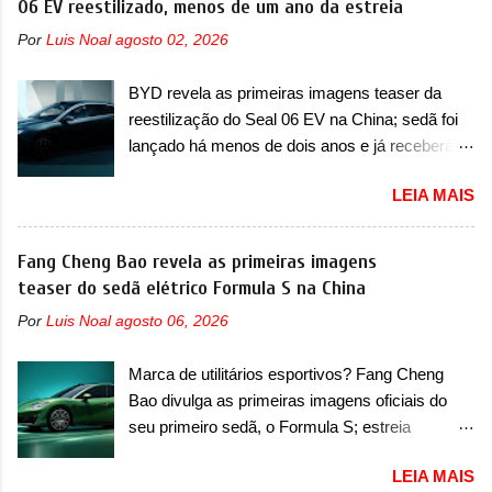
06 EV reestilizado, menos de um ano da estreia
japoneses e coreanos que chegaram
apresentou mudanças visuais e a estreia do
arrancando corações em nosso mercado. Os
Por
Luis Noal
agosto 02, 2026
motor 1.0 12v Turbo Flex, conhecido como
importados que mais se destacaram nas
T200. Praticamente sem concorrentes, a Fiat
vendas em 1994 foram o Renault R19 que
BYD revela as primeiras imagens teaser da
Strada soube ser mutável com avanços
vinha em 3 versões de carroceria, sendo duas
reestilização do Seal 06 EV na China; sedã foi
importantes que a concorrência nunca
do hatch e o sedan, a famosa Kia Besta, o Vol...
lançado há menos de dois anos e já receberá a
conseguiu acompanhar e agora ela abre uma
sua primeira mudança A BYD revelou as
distância ainda maior com a chegada do motor
LEIA MAIS
primeiras imagens teaser de uma mudança
T200, que estreou nos irmãos Pulse e
visual para um dos seus menores sedãs
Fastback. "A Fiat Strada é mais do que uma
elétricos na China, pertencente à linha Ocean.
Fang Cheng Bao revela as primeiras imagens
picape, é uma verdadeira revolução no
Trata-se do Seal 06 EV, lançado no segundo
teaser do sedã elétrico Formula S na China
mercado automotivo. Há alguns anos era
semestre de 2025. Sim, há menos de um ano.
improvável pensar que uma picape chagaria ao
Por
Luis Noal
agosto 06, 2026
O modelo agora passará a ser vendido com
topo do mercado brasileiro, algo que só a
mudanças visuais na dianteira e na traseira,
Strada fez. Mais do que isso: ela é a prova viva
Marca de utilitários esportivos? Fang Cheng
que vão atualizá-los para a identidade visual
que time que está ganhando se mexe sim. Ao
Bao divulga as primeiras imagens oficiais do
mais moderna da marca, mas ainda sem
longo da sua história, ela...
seu primeiro sedã, o Formula S; estreia
motivos para que essa mudança já seja tão
acontece ainda em 2026 Lançada em 2023
recente assim (o que não deve ter agradado em
LEIA MAIS
como uma marca com utilitários esportivos, a
nada os primeiros consumidores). Pelas