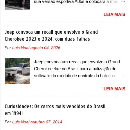
sua versão esportiva A05s e colocará a marca
contra BYD, Geely e outras A Leapmotor vem
LEIA MAIS
apresentando uma rápida expansão na China
em termos de portfólio. Apoiada pela Stellantis,
a marca confirmou a estreia de um novo
Jeep convoca um recall que envolve o Grand
modelo compacto à sua linha. Posicionado
Cherokee 2023 e 2024, com duas falhas
entre o T03 e o B05, a marca revelou as
Por
Luis Noal
agosto 04, 2026
primeiras imagens teaser do A05, que nas
imagens apareceu em sua versão mais
Jeep convoca um recall que envolve o Grand
esportiva, o A05s. Previsto para ser lançado
Cherokee 4xe no Brasil para atualização de
ainda neste ano na China, o compacto elétrico
software do módulo de controle da bateria e
colocará a Leapmotor para concorrer com uma
possível substituição do motor do ventilador A
série de outras marcas de compactos, como
LEIA MAIS
Jeep convocou no dia 10 de outubro de 2025
BYD Dolphin e Geely EX2. Visualmente, o A05
um chamado que envolve os proprietários do
conta com um design já visto por outros
Grand Cherokee 4xe, em sua versão única
Curiosidades: Os carros mais vendidos do Brasil
modelos da marca, em especial do SUV
Limited, com unidades de ano/modelo 2023 e
em 1994!
compacto A10. Basicamente sendo o hatch do
2024. A marca norte-americana diz que as
SUV, o A05 nasce com um design que está
Por
Luis Noal
outubro 07, 2014
unidades afetadas precisam retornar a uma
bastante vinculado ao SUV. Na dianteira, ele