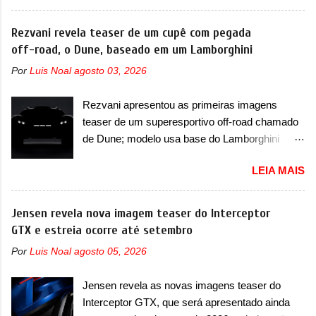
Fang Cheng Bao nasceu como uma empresa
imagens teaser, se percebe que o sedã contará
voltada a desenvolver utilitários esportivos com
Rezvani revela teaser de um cupê com pegada
com um novo para-choque na dianteira. Ele
uma pegada mais off-road. E isso funcionou
off-road, o Dune, baseado em um Lamborghini
passa a trazer um vinco horizontal mais
muito bem com o lançamento dos modelos Bao
destacado que atravessa toda a dianteira do
Por
Luis Noal
agosto 03, 2026
5 e Bao 8, além do Tai 3 e Tai 7. Agora, a marca
sedã, passando logo abaixo do logotipo e dos
confirmou que vai entrar de vez no segmento
faróis. Ele ainda possui um espaço para a placa
Rezvani apresentou as primeiras imagens
de... sedãs. Antecipado por imagens teaser, o
novo abaixo do vinco e uma nova entrada de ar
teaser de um superesportivo off-road chamado
Formula S será o primeiro três volumes da
inferio...
de Dune; modelo usa base do Lamborghini
Fang Cheng Bao, que parece se perder na sua
Urus e proposta do Sterrato A Rezvani
identidade com a Denza. Até o momento, a
LEIA MAIS
apresentou as primeiras imagens teaser de um
marca divulgou algumas imagens externas e
novo superesportivo que vai oferecer aos seus
informações sobre o sedã, que terá seu
consumidores. Trata-se do Dune, um cupê
Jensen revela nova imagem teaser do Interceptor
lançamento ainda neste ano de 2026. Em
superesportivo que terá uma proposta off-road
GTX e estreia ocorre até setembro
termos de design, o Formula S segue
assim como outros esportivos recentemente
basicamente as mesmas linhas do conceito
Por
Luis Noal
agosto 05, 2026
tiveram, como o Porsche 911 Dakar e o...
que o antecipou no Salão de Pequim, que
Lamborghini Huracán Sterrato. E o modelo
aconteceu no primeiro semestre. Na dianteira, o
Jensen revela as novas imagens teaser do
italiano tem grande parte no desenvolvimento
sedã conta com faróis mais quadrados e
Interceptor GTX, que será apresentado ainda
do Dune. Baseado no Huracán, o Dune nasce
compactos, com luzes ...