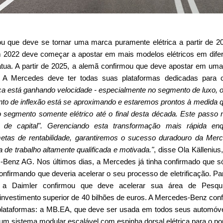
 que deve se tornar uma marca puramente elétrica a partir de 2
 2022 deve começar a apostar em mais modelos elétricos em dife
ua. A partir de 2025, a alemã confirmou que deve apostar em um
ão. A Mercedes deve ter todas suas plataformas dedicadas para 
rica está ganhando velocidade - especialmente no segmento de luxo, 
to de inflexão está se aproximando e estaremos prontos à medida 
egmento somente elétrico até o final desta década. Este passo
 de capital". Gerenciando esta transformação mais rápida enq
tas de rentabilidade, garantiremos o sucesso duradouro da Mer
 de trabalho altamente qualificada e motivada."
, disse Ola Källeniu
Benz AG. Nos últimos dias, a Mercedes já tinha confirmado que só
 confirmando que deveria acelerar o seu processo de eletrificação. Pa
 a Daimler confirmou que deve acelerar sua área de Pesqu
nvestimento superior de 40 bilhões de euros. A Mercedes-Benz con
plataformas: a MB.EA, que deve ser usada em todos seus automóv
m sistema modular escalável com espinha dorsal elétrica para o port