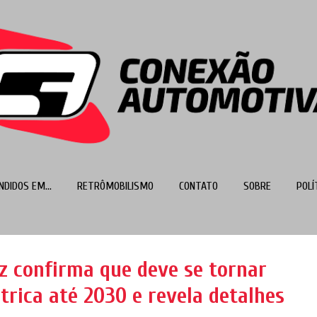
Pular para o conteúdo principal
NDIDOS EM...
RETRÔMOBILISMO
CONTATO
SOBRE
POLÍ
MAIS…
TOP 100
 confirma que deve se tornar
trica até 2030 e revela detalhes