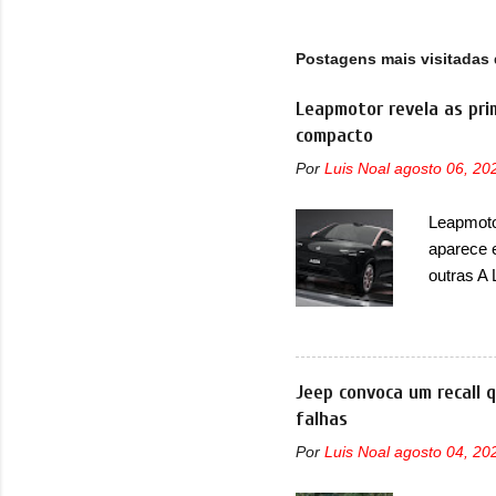
Postagens mais visitadas 
Leapmotor revela as pri
compacto
Por
Luis Noal
agosto 06, 20
Leapmotor
aparece 
outras A
de portfó
modelo c
primeira
esportiva
Jeep convoca um recall 
elétrico
falhas
compacto
Por
Luis Noal
agosto 04, 20
design j
Basicame