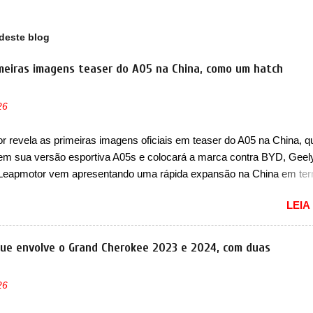
deste blog
meiras imagens teaser do A05 na China, como um hatch
26
 revela as primeiras imagens oficiais em teaser do A05 na China, q
em sua versão esportiva A05s e colocará a marca contra BYD, Geel
 Leapmotor vem apresentando uma rápida expansão na China em te
lio. Apoiada pela Stellantis, a marca confirmou a estreia de um novo
LEIA
ompacto à sua linha. Posicionado entre o T03 e o B05, a marca reve
s imagens teaser do A05, que nas imagens apareceu em sua versão
, o A05s. Previsto para ser lançado ainda neste ano na China, o com
que envolve o Grand Cherokee 2023 e 2024, com duas
 colocará a Leapmotor para concorrer com uma série de outras marca
s, como BYD Dolphin e Geely EX2. Visualmente, o A05 conta com
26
á visto por outros modelos da marca, em especial do SUV compacto 
nte sendo o hatch do SUV, o A05 nasce com um design que está