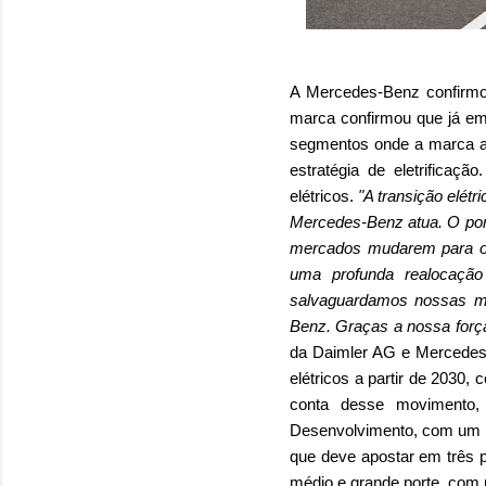
A Mercedes-Benz confirmou
marca confirmou que já em
segmentos onde a marca at
estratégia de eletrificaç
elétricos.
"A transição elét
Mercedes-Benz atua. O pon
mercados mudarem para o s
uma profunda realocação
salvaguardamos nossas me
Benz. Graças a nossa força
da Daimler AG e Mercedes-
elétricos a partir de 2030,
conta desse movimento,
Desenvolvimento, com um i
que deve apostar em três 
médio e grande porte, com u