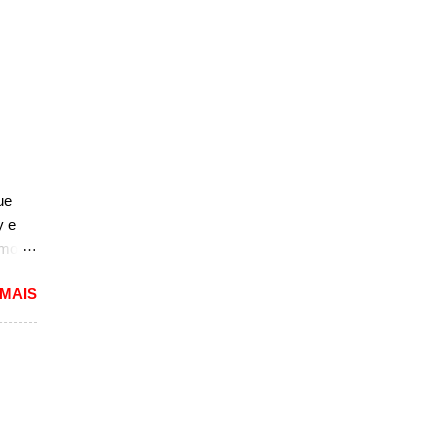
ue
y e
rmos
 MAIS
lou as
 mais
pacto
s de
 um
A10.