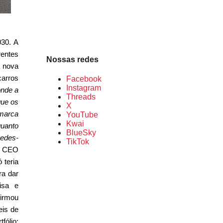
030. A
rentes
Nossas redes
a nova
carros
Facebook
Instagram
onde a
Threads
que os
X
 marca
YouTube
Kwai
uanto
BlueSky
cedes-
TikTok
s, CEO
 teria
ra dar
isa e
firmou
eis de
fólio;