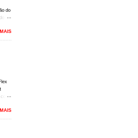
mais
ção do
ado
mited,
 MAIS
as
a a
e do
s,
r do
ém
Flex
sar a
t
e com
 MAIS
reia
 a
nda