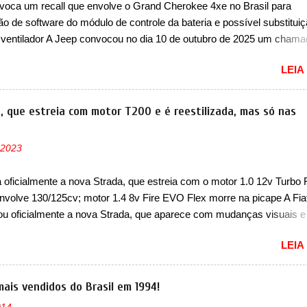
voca um recall que envolve o Grand Cherokee 4xe no Brasil para
 vinculado ao SUV. Na dianteira, ele possui faróis com um desenho 
ão de software do módulo de controle da bateria e possível substitui
r, com um pequeno prolongamento para as laterais. Os faróis cont...
 ventilador A Jeep convocou no dia 10 de outubro de 2025 um cham
lve os proprietários do Grand Cherokee 4xe, em sua versão única Li
LEIA
ades de ano/modelo 2023 e 2024. A marca norte-americana diz que 
 afetadas precisam retornar a uma concessionária mais próxima par
e dois problemas. O primeiro deles será uma atualização do softwar
a, que estreia com motor T200 e é reestilizada, mas só nas
e controle da bateria (AHCP e HCP). Para alguns veículos envolvido
erá realizada a verificação e, se necessário, a substituição do moto
 2023
or HVAC (aquecimento, ventilação e ar-condicionado). A marca tamb
 que “foi identificada a possibilidade de uma sobrecarga do
a oficialmente a nova Strada, que estreia com o motor 1.0 12v Turbo 
cessador do Módulo de Controle da Bateria (BPCM), que poderá cau
nvolve 130/125cv; motor 1.4 8v Fire EVO Flex morre na picape A Fia
força motriz, requerendo a atualização do software do modulo de...
ou oficialmente a nova Strada, que aparece com mudanças visuais 
 opção de motor. Depois da picape compacta receber o câmbio
LEIA
co CVT no ano passado, a Fiat apresentou mudanças visuais e a est
 1.0 12v Turbo Flex, conhecido como T200. Praticamente sem
ntes, a Fiat Strada soube ser mutável com avanços importantes que
mais vendidos do Brasil em 1994!
ncia nunca conseguiu acompanhar e agora ela abre uma distância ai