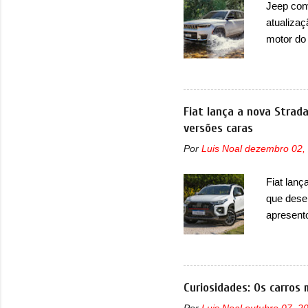
Jeep con
bastante
atualizaç
retangula
motor do
que envo
com unid
unidades
solução d
Fiat lança a nova Strad
módulo d
versões caras
também, s
Por
Luis Noal
dezembro 02,
ventilad
confirmou
Fiat lanç
micropro
que dese
perda de 
apresent
uma nova
automáti
do motor
concorre
Curiosidades: Os carros 
concorrê