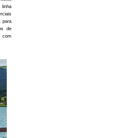
linha
rciais
a para
os de
, com