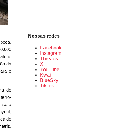
Nossas redes
época,
Facebook
50.000
Instagram
itrine
Threads
ção da
X
YouTube
ara o
Kwai
BlueSky
TikTok
uma de
ferro-
i será
ayout,
rca de
atriz,