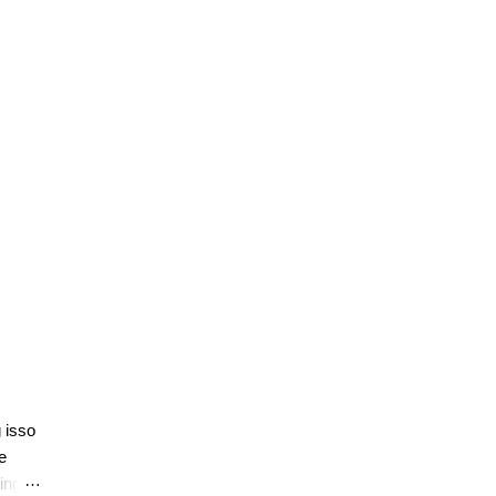
 isso
e
ing