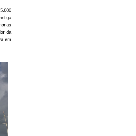
 5.000
antiga
horias
dor da
ava em