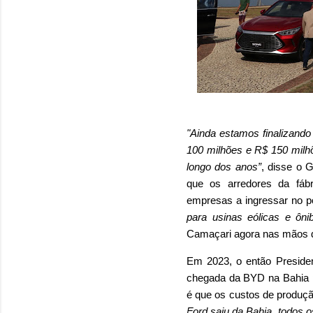
"Ainda estamos finalizando
100 milhões e R$ 150 milh
longo dos anos”
, disse o 
que os arredores da fábr
empresas a ingressar no p
para usinas eólicas e ônib
Camaçari agora nas mãos da
Em 2023, o então President
chegada da BYD na Bahia po
é que os custos de produç
Ford saiu da Bahia, todos 