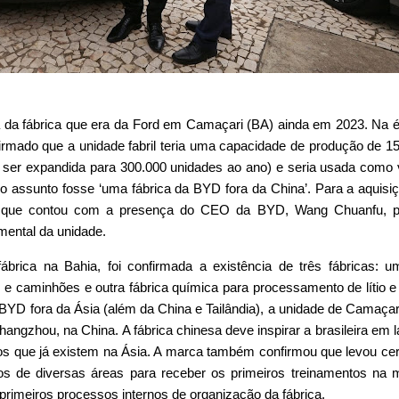
da fábrica que era da Ford em Camaçari (BA) ainda em 2023. Na 
irmado que a unidade fabril teria uma capacidade de produção de 1
ser expandida para 300.000 unidades ao ano) e seria usada como v
o assunto fosse ‘uma fábrica da BYD fora da China’. Para a aquisi
o que contou com a presença do CEO da BYD, Wang Chuanfu, p
mental da unidade.
brica na Bahia, foi confirmada a existência de três fábricas: 
e caminhões e outra fábrica química para processamento de lítio e 
a BYD fora da Ásia (além da China e Tailândia), a unidade de Camaçar
angzhou, na China. A fábrica chinesa deve inspirar a brasileira em l
os que já existem na Ásia. A marca também confirmou que levou ce
ros de diversas áreas para receber os primeiros treinamentos na m
primeiros processos internos de organização da fábrica.