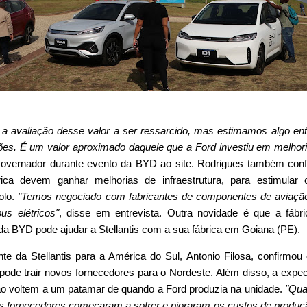
 a avaliação desse valor a ser ressarcido, mas estimamos algo en
ões. É um valor aproximado daquele que a Ford investiu em melhor
Governador durante evento da BYD ao site. Rodrigues também con
ica devem ganhar melhorias de infraestrutura, para estimular 
olo.
"Temos negociado com fabricantes de componentes de aviaçã
us elétricos"
, disse em entrevista. Outra novidade é que a fábr
 BYD pode ajudar a Stellantis com a sua fábrica em Goiana (PE).
e da Stellantis para a América do Sul, Antonio Filosa, confirmou
de trair novos fornecedores para o Nordeste. Além disso, a expec
ão voltem a um patamar de quando a Ford produzia na unidade.
"Qua
os fornecedores começaram a sofrer e pioraram os custos de produç