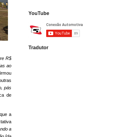
YouTube
Tradutor
tre R$
ias ao
firmou
outras
o, pás
ica de
 que a
tativa
ndo a
ão [da