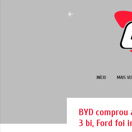
INÍCIO
MAIS VE
BYD comprou a
3 bi, Ford foi