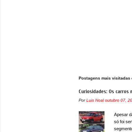
s
Postagens mais visitadas 
Curiosidades: Os carros 
Por
Luis Noal
outubro 07, 2
Apesar d
só foi se
segmento