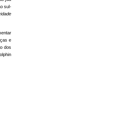
o sul-
vidade
mentar
eças e
ão dos
olphin