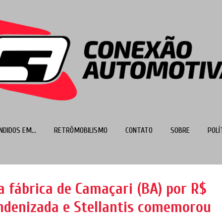
Pular para o conteúdo principal
NDIDOS EM...
RETRÔMOBILISMO
CONTATO
SOBRE
POLÍ
MAIS…
TOP 100
 fábrica de Camaçari (BA) por R$
 indenizada e Stellantis comemorou