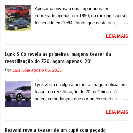
T200. Praticamente sem concorrentes, a Fiat
poderá causar a perda de força motriz,
Apesar da invasão dos importados ter
Strada soube ser mutável com avanços
requerendo a atualização do software do
começado apenas em 1990, no ranking isso só
importantes que a concorrência nunca
modulo de...
foi sentido em 1994. Tanto, que neste ano,
conseguiu acompanhar e agora ela abre uma
possuem 9 carros inéditos nesse segmento, ao
distância ainda maior com a chegada do motor
LEIA MAIS
começar pelo Chevrolet Corsa, o mais
T200, que estreou nos irmãos Pulse e
destacado deles no ranking que perdurou no
Fastback. "A Fiat Strada é mais do que uma
nosso mercado até início de 2012 e com
Lynk & Co revela as primeiras imagens teaser da
picape, é uma verdadeira revolução no
certeza foi um grandioso lançamento da
reestilização do Z20, agora apenas '20'
mercado automotivo. Há alguns anos era
Chevrolet que assustou a concorrência. Nesse
improvável pensar que uma picape chagaria ao
Por
Luis Noal
agosto 06, 2026
ano também era lançada a nova geração do
topo do mercado brasileiro, algo que só a
Volkswagen Gol que depois de 14 anos
Strada fez. Mais do que isso: ela é a prova viva
Lynk & Co divulga a primeira imagem oficial em
ganhava uma nova geração feita do zero,
que time que está ganhando se mexe sim. Ao
teaser da reestilização do 20 na China e já
apelidada de "Bolinha" por suas formas
longo da sua história, ela...
antecipa mudanças que o modelo receberá em
arredondadas. Além do Gol, outro Volkswagen
sua dianteira A Lynk & Co confirmou que vai
fazia sua estréia no mercado. Era o Pointer,
LEIA MAIS
apresentar na China as primeiras mudanças
versão hatchback do Logus que chegava
para o Z20, um misto de hatch com SUV que é
depois de um ano de atraso. A invasão de 1994
vendido no mercado chinês desde o
Rezvani revela teaser de um cupê com pegada
foi marcava pelos franceses, alemães,