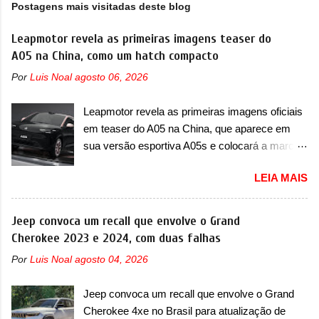
Postagens mais visitadas deste blog
Leapmotor revela as primeiras imagens teaser do
A05 na China, como um hatch compacto
Por
Luis Noal
agosto 06, 2026
Leapmotor revela as primeiras imagens oficiais
em teaser do A05 na China, que aparece em
sua versão esportiva A05s e colocará a marca
contra BYD, Geely e outras A Leapmotor vem
LEIA MAIS
apresentando uma rápida expansão na China
em termos de portfólio. Apoiada pela Stellantis,
a marca confirmou a estreia de um novo
Jeep convoca um recall que envolve o Grand
modelo compacto à sua linha. Posicionado
Cherokee 2023 e 2024, com duas falhas
entre o T03 e o B05, a marca revelou as
Por
Luis Noal
agosto 04, 2026
primeiras imagens teaser do A05, que nas
imagens apareceu em sua versão mais
Jeep convoca um recall que envolve o Grand
esportiva, o A05s. Previsto para ser lançado
Cherokee 4xe no Brasil para atualização de
ainda neste ano na China, o compacto elétrico