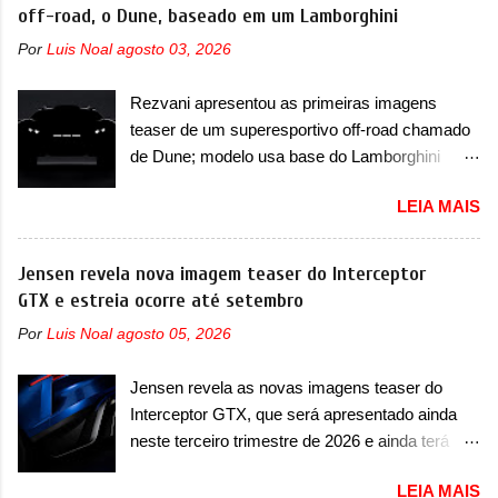
lançamento, em 2024. Agora, o modelo passará
off-road, o Dune, baseado em um Lamborghini
japoneses e coreanos que chegaram
por sua primeira mudança visual e também
arrancando corações em nosso mercado. Os
Por
Luis Noal
agosto 03, 2026
mudará de nome. Vendido na Europa como 02
importados que mais se destacaram nas
e Z20 na China, o elétrico passará a ser
vendas em 1994 foram o Renault R19 que
Rezvani apresentou as primeiras imagens
vendido na China apenas como ‘20’. Junto das
vinha em 3 versões de carroceria, sendo duas
teaser de um superesportivo off-road chamado
mudanças visuais, a marca confirmou que ele
do hatch e o sedan, a famosa Kia Besta, o Vol...
de Dune; modelo usa base do Lamborghini
pode ser um dos primeiros produtos da
Urus e proposta do Sterrato A Rezvani
empresa a usar um novo motor elétrico.
LEIA MAIS
apresentou as primeiras imagens teaser de um
Chamado de ’16 em 1’, também chamado de
novo superesportivo que vai oferecer aos seus
Thunder, ele apresenta uma melhoria de
consumidores. Trata-se do Dune, um cupê
Jensen revela nova imagem teaser do Interceptor
eficiência térmica e integra 12 elementos de
superesportivo que terá uma proposta off-road
GTX e estreia ocorre até setembro
hardware. Entre eles, motor elétrico, controlador
assim como outros esportivos recentemente
de motor, redutor, conversor CC-CC, OBC,
Por
Luis Noal
agosto 05, 2026
tiveram, como o Porsche 911 Dakar e o...
PDU, HBMS, LBMS, VCU, TMS, controle ativo
Lamborghini Huracán Sterrato. E o modelo
de pré-carga e gateway de domínio de energia.
Jensen revela as novas imagens teaser do
italiano tem grande parte no desenvolvimento
Há mais quatro recursos de software como
Interceptor GTX, que será apresentado ainda
do Dune. Baseado no Huracán, o Dune nasce
gerenciamento...
neste terceiro trimestre de 2026 e ainda terá
com uma proposta similar ao que a marca
uma versão destinada para as pistas A Jensen
apresentou com o Sterrato, mas com um
LEIA MAIS
International Automotive (abreviação de JIA)