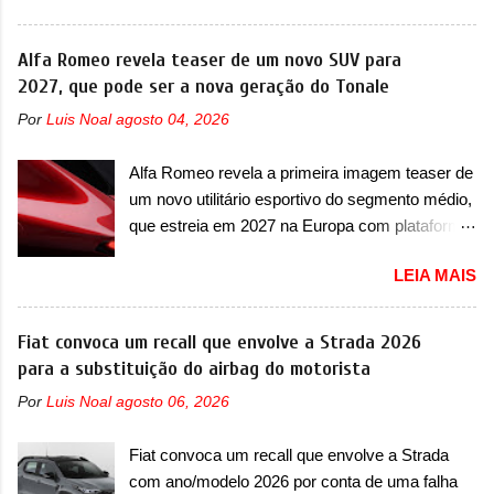
design ainda mais Mad Max – algo
apresentou uma nova imagem teaser que
característico da Rezvani. Junto com as
mostra como será o Interceptor GTX, o
Alfa Romeo revela teaser de um novo SUV para
imagens, a marca já confirmou que o Dune será
esportivo que recolocará a marca no mercado.
2027, que pode ser a nova geração do Tonale
um carro muito exclusivo. Ao todo, serão
O granturismo (GT) apareceu em uma nova
apenas sete unidades produzidas... para todo
Por
Luis Noal
agosto 04, 2026
imagem de traseira, onde ele aparece o para-
mundo, ou seja, limitado demais. Ele será
choque traseiro. A marca ainda confirmou que o
equipado com um motor V10 Supercharger
Alfa Romeo revela a primeira imagem teaser de
esportivo será apresentado no terceiro trimestre
capaz de desenvolver cerca de 800cv que
um novo utilitário esportivo do segmento médio,
de 2026, ou seja, acontecerá entre os meses de
separou a performance exótica da aventura i...
que estreia em 2027 na Europa com plataforma
julho e setembro (e já estamos em agosto), ou
STLA Medium A Alfa Romeo revelou a primeira
seja, a estreia deve aparecer neste mês ou até
LEIA MAIS
imagem teaser de um novo utilitário esportivo
o dia 30 de setembro. A marca confirmou que
da marca italiana, previsto para ser lançado em
vai apresentar um "protótipo de pré-produção,
meados de 2027. O novo modelo não tem
Fiat convoca um recall que envolve a Strada 2026
de altíssimo desempenho, exclusivo para
nome ou se é uma nova geração de um modelo
para a substituição do airbag do motorista
pistas" , que vai antecipar as futuras versões de
existente, o que poderia acontecer. Sabe-se
rua do esportivo. Ao mesmo tempo, a Jensen
Por
Luis Noal
agosto 06, 2026
apenas que o novo modelo em questão é um
descreveu o misterioso esportivo como um
SUV do porte médio (C) e que seu lançamento
“protótipo aprimorado” que estabelece as bases
Fiat convoca um recall que envolve a Strada
foi confirmado durante a Mesa Redonda
para "div...
com ano/modelo 2026 por conta de uma falha
Nacional da Indústria Automotiva, organizada