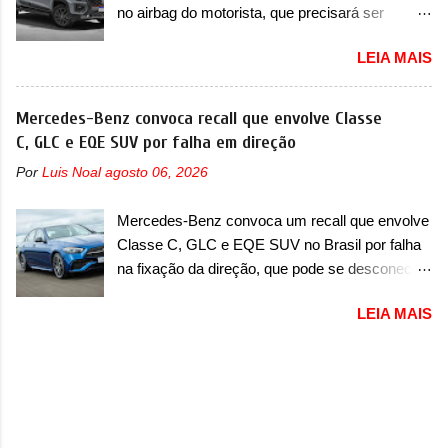
no airbag do motorista, que precisará ser
pelo Ministério dos Negócios e do Made in Italy
substituído A Fiat convocou um recall no dia 24
(MIMIT). Estiveram presentes Emanuele
LEIA MAIS
de outubro de 2025 que envolve os proprietários
Cappellano, Diretor de Operações da Stellantis
da Strada no Brasil. O chamado envolve
Enlarged Europe, que foi o responsável por
unidades com ano/modelo 2026 da picape
Mercedes-Benz convoca recall que envolve Classe
antecipar o lançamento. O novo modelo teve
compacta e envolve todas as versões com este
C, GLC e EQE SUV por falha em direção
uma imagem que mostra a traseira do SUV,
ano/modelo. A marca fala que as unidades
onde aparece um pouco das lanternas, que
Por
Luis Noal
agosto 06, 2026
afetadas precisam retornar a uma
serão horizontais e invadem a tampa do porta-
concessionária para solucionar uma falha no
malas. As lanternas possuem uma iluminação
Mercedes-Benz convoca um recall que envolve
airbag do motorista, que precisará ser
horizontal. No para-lama traseiro, se n...
Classe C, GLC e EQE SUV no Brasil por falha
substituído porque pode ter sido produzido de
na fixação da direção, que pode se desconectar
forma errada. O serviço já pode ser solucionado
em casos sérios A Mercedes-Benz convocou
em uma concessionária da marca, sem custo.
LEIA MAIS
em outubro de 2025 um recall que envolve o trio
Em comunicado, a Fiat disse que “foi
de modelos formado pelo Classe C, GLC e
identificada a possibilidade de haver
EQE SUV. De acordo com informações, o
inconsistência no processo de fabricação da
chamado envolve unidades com ano/modelo
bolsa Airbag lado motorista que, em caso de
que varia de 2023, 2024 e 2025, dependendo do
colisão que demande a sua deflagração, poderá
modelo. A falha está na fixação da direção, que
levar a falha na dinâmica de sua abertura,