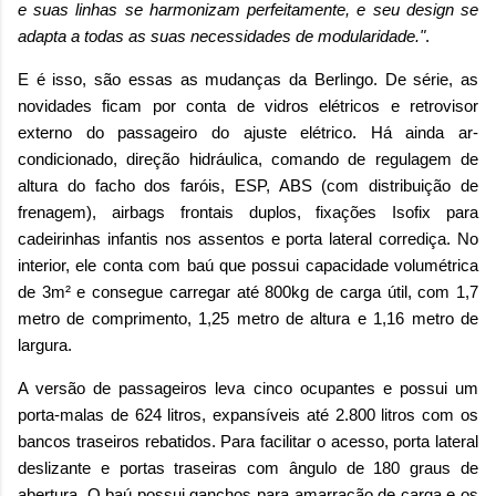
e suas linhas se harmonizam perfeitamente, e seu design se
adapta a todas as suas necessidades de modularidade."
.
E é isso, são essas as mudanças da Berlingo. De série, as
novidades ficam por conta de vidros elétricos e retrovisor
externo do passageiro do ajuste elétrico. Há ainda ar-
condicionado, direção hidráulica, comando de regulagem de
altura do facho dos faróis, ESP, ABS (com distribuição de
frenagem), airbags frontais duplos, fixações Isofix para
cadeirinhas infantis nos assentos e porta lateral corrediça. No
interior, ele conta com baú que possui capacidade volumétrica
de 3m² e consegue carregar até 800kg de carga útil, com 1,7
metro de comprimento, 1,25 metro de altura e 1,16 metro de
largura.
A versão de passageiros leva cinco ocupantes e possui um
porta-malas de 624 litros, expansíveis até 2.800 litros com os
bancos traseiros rebatidos. Para facilitar o acesso, porta lateral
deslizante e portas traseiras com ângulo de 180 graus de
abertura. O baú possui ganchos para amarração de carga e os