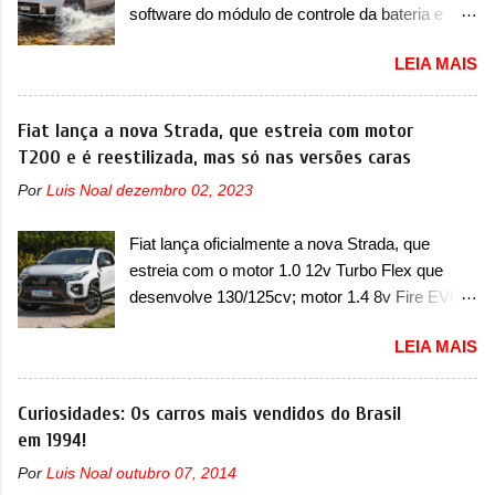
software do módulo de controle da bateria e
colocará a Leapmotor para concorrer com uma
possível substituição do motor do ventilador A
série de outras marcas de compactos, como
LEIA MAIS
Jeep convocou no dia 10 de outubro de 2025
BYD Dolphin e Geely EX2. Visualmente, o A05
um chamado que envolve os proprietários do
conta com um design já visto por outros
Grand Cherokee 4xe, em sua versão única
Fiat lança a nova Strada, que estreia com motor
modelos da marca, em especial do SUV
Limited, com unidades de ano/modelo 2023 e
T200 e é reestilizada, mas só nas versões caras
compacto A10. Basicamente sendo o hatch do
2024. A marca norte-americana diz que as
SUV, o A05 nasce com um design que está
Por
Luis Noal
dezembro 02, 2023
unidades afetadas precisam retornar a uma
bastante vinculado ao SUV. Na dianteira, ele
concessionária mais próxima para a solução de
possui faróis com um desenho mais retangular,
Fiat lança oficialmente a nova Strada, que
dois problemas. O primeiro deles será uma
com um pequeno prolongamento para as
estreia com o motor 1.0 12v Turbo Flex que
atualização do software do módulo de controle
laterais. Os faróis cont...
desenvolve 130/125cv; motor 1.4 8v Fire EVO
da bateria (AHCP e HCP). Para alguns veículos
Flex morre na picape A Fiat apresentou
envolvidos, também, será realizada a
LEIA MAIS
oficialmente a nova Strada, que aparece com
verificação e, se necessário, a substituição do
mudanças visuais e com uma nova opção de
motor do ventilador HVAC (aquecimento,
motor. Depois da picape compacta receber o
Curiosidades: Os carros mais vendidos do Brasil
ventilação e ar-condicionado). A marca também
câmbio automático CVT no ano passado, a Fiat
em 1994!
confirmou que “foi identificada a possibilidade de
apresentou mudanças visuais e a estreia do
uma sobrecarga do microprocessador do
Por
Luis Noal
outubro 07, 2014
motor 1.0 12v Turbo Flex, conhecido como
Módulo de Controle da Bateria (BPCM), que