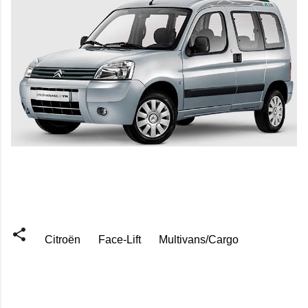
Citroën
Face-Lift
Multivans/Cargo
C
o