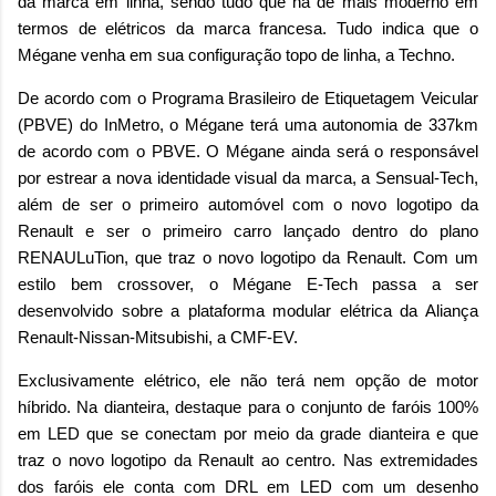
da marca em linha, sendo tudo que há de mais moderno em
termos de elétricos da marca francesa. Tudo indica que o
Mégane venha em sua configuração topo de linha, a Techno.
De acordo com o Programa Brasileiro de Etiquetagem Veicular
(PBVE) do InMetro, o Mégane terá uma autonomia de 337km
de acordo com o PBVE. O Mégane ainda será o responsável
por estrear a nova identidade visual da marca, a Sensual-Tech,
além de ser o primeiro automóvel com o novo logotipo da
Renault e ser o primeiro carro lançado dentro do plano
RENAULuTion, que traz o novo logotipo da Renault. Com um
estilo bem crossover, o Mégane E-Tech passa a ser
desenvolvido sobre a plataforma modular elétrica da Aliança
Renault-Nissan-Mitsubishi, a CMF-EV.
Exclusivamente elétrico, ele não terá nem opção de motor
híbrido. Na dianteira, destaque para o conjunto de faróis 100%
em LED que se conectam por meio da grade dianteira e que
traz o novo logotipo da Renault ao centro. Nas extremidades
dos faróis ele conta com DRL em LED com um desenho