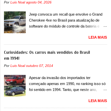
Por
Luis Noal
agosto 04, 2026
primeiras imagens teaser do A05, que nas
imagens apareceu em sua versão mais
Jeep convoca um recall que envolve o Grand
esportiva, o A05s. Previsto para ser lançado
Cherokee 4xe no Brasil para atualização de
ainda neste ano na China, o compacto elétrico
software do módulo de controle da bateria e
colocará a Leapmotor para concorrer com uma
possível substituição do motor do ventilador A
série de outras marcas de compactos, como
LEIA MAIS
Jeep convocou no dia 10 de outubro de 2025
BYD Dolphin e Geely EX2. Visualmente, o A05
um chamado que envolve os proprietários do
conta com um design já visto por outros
Grand Cherokee 4xe, em sua versão única
Curiosidades: Os carros mais vendidos do Brasil
modelos da marca, em especial do SUV
Limited, com unidades de ano/modelo 2023 e
em 1994!
compacto A10. Basicamente sendo o hatch do
2024. A marca norte-americana diz que as
SUV, o A05 nasce com um design que está
Por
Luis Noal
outubro 07, 2014
unidades afetadas precisam retornar a uma
bastante vinculado ao SUV. Na dianteira, ele
concessionária mais próxima para a solução de
possui faróis com um desenho mais retangular,
Apesar da invasão dos importados ter
dois problemas. O primeiro deles será uma
com um pequeno prolongamento para as
começado apenas em 1990, no ranking isso só
atualização do software do módulo de controle
laterais. Os faróis cont...
foi sentido em 1994. Tanto, que neste ano,
da bateria (AHCP e HCP). Para alguns veículos
possuem 9 carros inéditos nesse segmento, ao
envolvidos, também, será realizada a
LEIA MAIS
começar pelo Chevrolet Corsa, o mais
verificação e, se necessário, a substituição do
destacado deles no ranking que perdurou no
motor do ventilador HVAC (aquecimento,