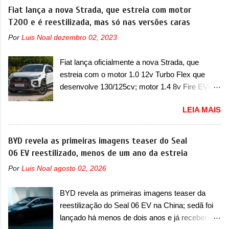
nosso mercado até início de 2012 e com
Fiat lança a nova Strada, que estreia com motor
ventilação e ar-condicionado). A marca também
certeza foi um grandioso lançamento da
T200 e é reestilizada, mas só nas versões caras
confirmou que “foi identificada a possibilidade de
Chevrolet que assustou a concorrência. Nesse
uma sobrecarga do microprocessador do
Por
Luis Noal
dezembro 02, 2023
ano também era lançada a nova geração do
Módulo de Controle da Bateria (BPCM), que
Volkswagen Gol que depois de 14 anos
poderá causar a perda de força motriz,
Fiat lança oficialmente a nova Strada, que
ganhava uma nova geração feita do zero,
requerendo a atualização do software do
estreia com o motor 1.0 12v Turbo Flex que
apelidada de "Bolinha" por suas formas
modulo de...
desenvolve 130/125cv; motor 1.4 8v Fire EVO
arredondadas. Além do Gol, outro Volkswagen
Flex morre na picape A Fiat apresentou
fazia sua estréia no mercado. Era o Pointer,
LEIA MAIS
oficialmente a nova Strada, que aparece com
versão hatchback do Logus que chegava
mudanças visuais e com uma nova opção de
depois de um ano de atraso. A invasão de 1994
motor. Depois da picape compacta receber o
BYD revela as primeiras imagens teaser do Seal
foi marcava pelos franceses, alemães,
câmbio automático CVT no ano passado, a Fiat
06 EV reestilizado, menos de um ano da estreia
japoneses e coreanos que chegaram
apresentou mudanças visuais e a estreia do
arrancando corações em nosso mercado. Os
Por
Luis Noal
agosto 02, 2026
motor 1.0 12v Turbo Flex, conhecido como
importados que mais se destacaram nas
T200. Praticamente sem concorrentes, a Fiat
vendas em 1994 foram o Renault R19 que
BYD revela as primeiras imagens teaser da
Strada soube ser mutável com avanços
vinha em 3 versões de carroceria, sendo duas
reestilização do Seal 06 EV na China; sedã foi
importantes que a concorrência nunca
do hatch e o sedan, a famosa Kia Besta, o Vol...
lançado há menos de dois anos e já receberá a
conseguiu acompanhar e agora ela abre uma