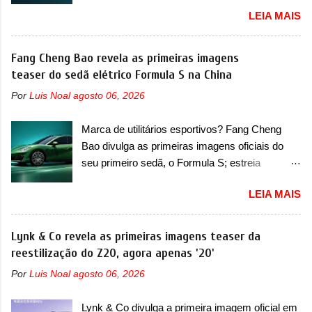
sua primeira mudança A BYD revelou as
distância ainda maior com a chegada do motor
LEIA MAIS
primeiras imagens teaser de uma mudança
T200, que estreou nos irmãos Pulse e
visual para um dos seus menores sedãs
Fastback. "A Fiat Strada é mais do que uma
elétricos na China, pertencente à linha Ocean.
Fang Cheng Bao revela as primeiras imagens
picape, é uma verdadeira revolução no
Trata-se do Seal 06 EV, lançado no segundo
teaser do sedã elétrico Formula S na China
mercado automotivo. Há alguns anos era
semestre de 2025. Sim, há menos de um ano.
improvável pensar que uma picape chagaria ao
Por
Luis Noal
agosto 06, 2026
O modelo agora passará a ser vendido com
topo do mercado brasileiro, algo que só a
mudanças visuais na dianteira e na traseira,
Strada fez. Mais do que isso: ela é a prova viva
Marca de utilitários esportivos? Fang Cheng
que vão atualizá-los para a identidade visual
que time que está ganhando se mexe sim. Ao
Bao divulga as primeiras imagens oficiais do
mais moderna da marca, mas ainda sem
longo da sua história, ela...
seu primeiro sedã, o Formula S; estreia
motivos para que essa mudança já seja tão
acontece ainda em 2026 Lançada em 2023
recente assim (o que não deve ter agradado em
LEIA MAIS
como uma marca com utilitários esportivos, a
nada os primeiros consumidores). Pelas
Fang Cheng Bao nasceu como uma empresa
imagens teaser, se percebe que o sedã contará
voltada a desenvolver utilitários esportivos com
Lynk & Co revela as primeiras imagens teaser da
com um novo para-choque na dianteira. Ele
uma pegada mais off-road. E isso funcionou
reestilização do Z20, agora apenas '20'
passa a trazer um vinco horizontal mais
muito bem com o lançamento dos modelos Bao
destacado que atravessa toda a dianteira do
Por
Luis Noal
agosto 06, 2026
5 e Bao 8, além do Tai 3 e Tai 7. Agora, a marca
sedã, passando logo abaixo do logotipo e dos
confirmou que vai entrar de vez no segmento
faróis. Ele ainda possui um espaço para a placa
Lynk & Co divulga a primeira imagem oficial em