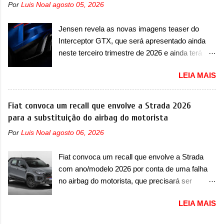
de motor, redutor, conversor CC-CC, OBC,
Por
Luis Noal
agosto 05, 2026
tiveram, como o Porsche 911 Dakar e o...
PDU, HBMS, LBMS, VCU, TMS, controle ativo
Lamborghini Huracán Sterrato. E o modelo
de pré-carga e gateway de domínio de energia.
Jensen revela as novas imagens teaser do
italiano tem grande parte no desenvolvimento
Há mais quatro recursos de software como
Interceptor GTX, que será apresentado ainda
do Dune. Baseado no Huracán, o Dune nasce
gerenciamento...
neste terceiro trimestre de 2026 e ainda terá
com uma proposta similar ao que a marca
uma versão destinada para as pistas A Jensen
apresentou com o Sterrato, mas com um
LEIA MAIS
International Automotive (abreviação de JIA)
design ainda mais Mad Max – algo
apresentou uma nova imagem teaser que
característico da Rezvani. Junto com as
mostra como será o Interceptor GTX, o
Fiat convoca um recall que envolve a Strada 2026
imagens, a marca já confirmou que o Dune será
esportivo que recolocará a marca no mercado.
para a substituição do airbag do motorista
um carro muito exclusivo. Ao todo, serão
O granturismo (GT) apareceu em uma nova
apenas sete unidades produzidas... para todo
Por
Luis Noal
agosto 06, 2026
imagem de traseira, onde ele aparece o para-
mundo, ou seja, limitado demais. Ele será
choque traseiro. A marca ainda confirmou que o
equipado com um motor V10 Supercharger
Fiat convoca um recall que envolve a Strada
esportivo será apresentado no terceiro trimestre
capaz de desenvolver cerca de 800cv que
com ano/modelo 2026 por conta de uma falha
de 2026, ou seja, acontecerá entre os meses de
separou a performance exótica da aventura i...
no airbag do motorista, que precisará ser
julho e setembro (e já estamos em agosto), ou
substituído A Fiat convocou um recall no dia 24
seja, a estreia deve aparecer neste mês ou até
LEIA MAIS
de outubro de 2025 que envolve os proprietários
o dia 30 de setembro. A marca confirmou que
da Strada no Brasil. O chamado envolve
vai apresentar um "protótipo de pré-produção,