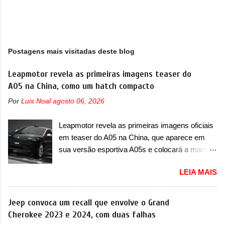
Postagens mais visitadas deste blog
Leapmotor revela as primeiras imagens teaser do
A05 na China, como um hatch compacto
Por
Luis Noal
agosto 06, 2026
Leapmotor revela as primeiras imagens oficiais
em teaser do A05 na China, que aparece em
sua versão esportiva A05s e colocará a marca
contra BYD, Geely e outras A Leapmotor vem
LEIA MAIS
apresentando uma rápida expansão na China
em termos de portfólio. Apoiada pela Stellantis,
a marca confirmou a estreia de um novo
Jeep convoca um recall que envolve o Grand
modelo compacto à sua linha. Posicionado
Cherokee 2023 e 2024, com duas falhas
entre o T03 e o B05, a marca revelou as