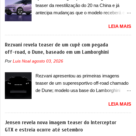
de... sedãs. Antecipado por imagens teaser, o
novo abaixo do vinco e uma nova entrada de ar
teaser da reestilização do 20 na China e já
Formula S será o primeiro três volumes da
inferio...
antecipa mudanças que o modelo receberá em
Fang Cheng Bao, que parece se perder na sua
sua dianteira A Lynk & Co confirmou que vai
identidade com a Denza. Até o momento, a
LEIA MAIS
apresentar na China as primeiras mudanças
marca divulgou algumas imagens externas e
para o Z20, um misto de hatch com SUV que é
informações sobre o sedã, que terá seu
vendido no mercado chinês desde o
Rezvani revela teaser de um cupê com pegada
lançamento ainda neste ano de 2026. Em
lançamento, em 2024. Agora, o modelo passará
off-road, o Dune, baseado em um Lamborghini
termos de design, o Formula S segue
por sua primeira mudança visual e também
basicamente as mesmas linhas do conceito
Por
Luis Noal
agosto 03, 2026
mudará de nome. Vendido na Europa como 02
que o antecipou no Salão de Pequim, que
e Z20 na China, o elétrico passará a ser
aconteceu no primeiro semestre. Na dianteira, o
Rezvani apresentou as primeiras imagens
vendido na China apenas como ‘20’. Junto das
sedã conta com faróis mais quadrados e
teaser de um superesportivo off-road chamado
mudanças visuais, a marca confirmou que ele
compactos, com luzes ...
de Dune; modelo usa base do Lamborghini
pode ser um dos primeiros produtos da
Urus e proposta do Sterrato A Rezvani
empresa a usar um novo motor elétrico.
LEIA MAIS
apresentou as primeiras imagens teaser de um
Chamado de ’16 em 1’, também chamado de
novo superesportivo que vai oferecer aos seus
Thunder, ele apresenta uma melhoria de
consumidores. Trata-se do Dune, um cupê
Jensen revela nova imagem teaser do Interceptor
eficiência térmica e integra 12 elementos de
superesportivo que terá uma proposta off-road
GTX e estreia ocorre até setembro
hardware. Entre eles, motor elétrico, controlador
assim como outros esportivos recentemente