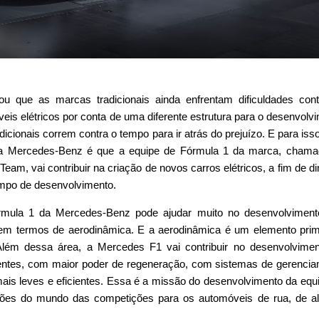
u que as marcas tradicionais ainda enfrentam dificuldades con
is elétricos por conta de uma diferente estrutura para o desenvolv
adicionais correm contra o tempo para ir atrás do prejuízo. E para isso
 da Mercedes-Benz é que a equipe de Fórmula 1 da marca, chama
m, vai contribuir na criação de novos carros elétricos, a fim de di
mpo de desenvolvimento.
rmula 1 da Mercedes-Benz pode ajudar muito no desenvolviment
e em termos de aerodinâmica. E a aerodinâmica é um elemento prim
 Além dessa área, a Mercedes F1 vai contribuir no desenvolvime
tentes, com maior poder de regeneração, com sistemas de gerenci
 mais leves e eficientes. Essa é a missão do desenvolvimento da equ
uções do mundo das competições para os automóveis de rua, de 