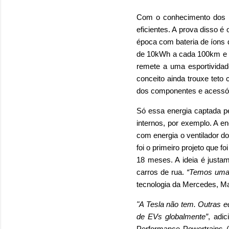
Com o conhecimento dos e
eficientes. A prova disso 
época com bateria de íons 
de 10kWh a cada 100km e o
remete a uma esportivida
conceito ainda trouxe teto
dos componentes e acessóri
Só essa energia captada pe
internos, por exemplo. A en
com energia o ventilador d
foi o primeiro projeto que 
18 meses. A ideia é justa
carros de rua.
“Temos uma 
tecnologia da Mercedes, Ma
"A Tesla não tem. Outras eq
de EVs globalmente”
, adi
Performance Powertrains (