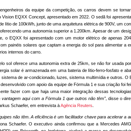
ngenheiros da equipe da competição, os carros devem se tornar
é o Vision EQXX Concept, apresentado em 2022. O sedã foi apresent
de lítio de 100kWh, junto de uma arquitetura elétrica de 900V, um c
ferecendo uma autonomia superior a 1.200km. Apesar de um desi
de, o EQXX foi apresentado com um motor elétrico de apenas 20
 com painéis solares que captam a energia do sol para alimentar a e
os internos do carro.
lo sol oferece uma autonomia extra de 25km, se não for usada por
ergia solar é armazenada em uma bateria de lítio-ferro-fosfato e ab
o sistema de ar-condicionado, luzes, sistema multimídia e outros. 
foi desenvolvido com apoio da equipe de Fórmula 1 e sua criação foi fe
mente fazer com que haja uma maior integração dessas tecnologi
vantagem aqui com a Fórmula 1 que outros não têm”
, disse o dire
rkus Schaefer, em entrevista à
Agência Reuters
.
uipes não têm. A eficiência é um facilitador chave para acelerar a 
ciona Schaefer. O executivo ainda confirmou que a Mercedes AM
HPP) em Brixworth, na Inglaterra, ajudará a marca no desenvolv