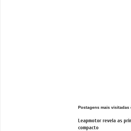
á
r
i
o
s
Postagens mais visitadas 
Leapmotor revela as pri
compacto