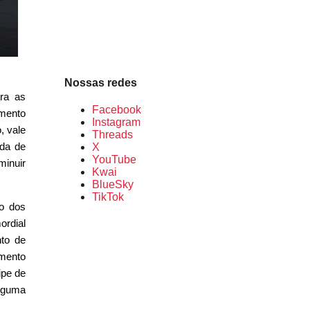
Nossas redes
tra as
Facebook
imento
Instagram
, vale
Threads
da de
X
YouTube
minuir
Kwai
BlueSky
TikTok
o dos
ordial
nto de
amento
ipe de
alguma