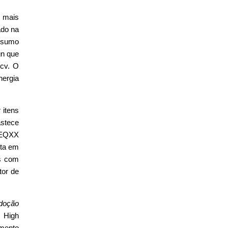
 mais
ado na
onsumo
gn que
4cv. O
nergia
 itens
astece
O EQXX
ita em
as com
tor de
adoção
G High
imento