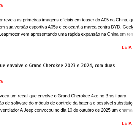
26
 revela as primeiras imagens oficiais em teaser do A05 na China, q
em sua versão esportiva A05s e colocará a marca contra BYD, Geel
 Leapmotor vem apresentando uma rápida expansão na China em te
lio. Apoiada pela Stellantis, a marca confirmou a estreia de um novo
LEIA
ompacto à sua linha. Posicionado entre o T03 e o B05, a marca reve
s imagens teaser do A05, que nas imagens apareceu em sua versão
, o A05s. Previsto para ser lançado ainda neste ano na China, o com
que envolve o Grand Cherokee 2023 e 2024, com duas
 colocará a Leapmotor para concorrer com uma série de outras marca
s, como BYD Dolphin e Geely EX2. Visualmente, o A05 conta com
26
á visto por outros modelos da marca, em especial do SUV compacto 
nte sendo o hatch do SUV, o A05 nasce com um design que está
voca um recall que envolve o Grand Cherokee 4xe no Brasil para
 vinculado ao SUV. Na dianteira, ele possui faróis com um desenho 
ão de software do módulo de controle da bateria e possível substitui
r, com um pequeno prolongamento para as laterais. Os faróis cont...
 ventilador A Jeep convocou no dia 10 de outubro de 2025 um cham
lve os proprietários do Grand Cherokee 4xe, em sua versão única Li
LEIA
ades de ano/modelo 2023 e 2024. A marca norte-americana diz que 
 afetadas precisam retornar a uma concessionária mais próxima par