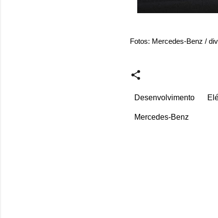
Fotos: Mercedes-Benz / di
Desenvolvimento
Elé
Mercedes-Benz
C
o
m
e
n
t