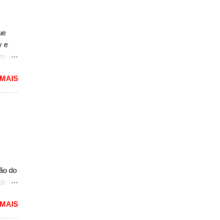
ue
y e
rmos
 MAIS
lou as
 mais
pacto
s de
 um
A10.
mais
ção do
ado
mited,
 MAIS
as
a a