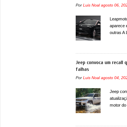
Por
Luis Noal
agosto 06, 20
Leapmotor
aparece 
outras A
de portfó
modelo c
primeira
esportiva
Jeep convoca um recall 
elétrico
falhas
compacto
Por
Luis Noal
agosto 04, 20
design j
Basicame
Jeep con
bastante
atualizaç
retangula
motor do
que envo
com unid
unidades