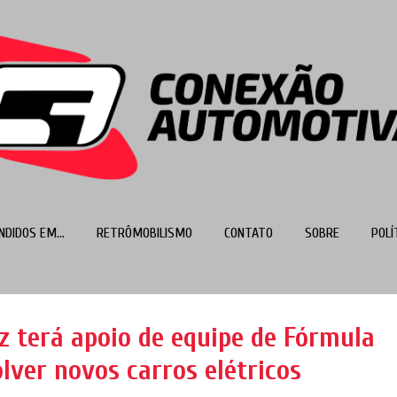
Pular para o conteúdo principal
NDIDOS EM...
RETRÔMOBILISMO
CONTATO
SOBRE
POLÍ
MAIS…
TOP 100
 terá apoio de equipe de Fórmula
lver novos carros elétricos