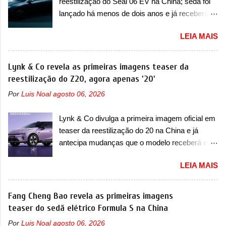
reestilização do Seal 06 EV na China; sedã foi
apelidada de "Bolinha" por suas formas
longo da sua história, ela...
lançado há menos de dois anos e já receberá a
arredondadas. Além do Gol, outro Volkswagen
sua primeira mudança A BYD revelou as
fazia sua estréia no mercado. Era o Pointer,
LEIA MAIS
primeiras imagens teaser de uma mudança
versão hatchback do Logus que chegava
visual para um dos seus menores sedãs
depois de um ano de atraso. A invasão de 1994
elétricos na China, pertencente à linha Ocean.
Lynk & Co revela as primeiras imagens teaser da
foi marcava pelos franceses, alemães,
Trata-se do Seal 06 EV, lançado no segundo
reestilização do Z20, agora apenas '20'
japoneses e coreanos que chegaram
semestre de 2025. Sim, há menos de um ano.
arrancando corações em nosso mercado. Os
Por
Luis Noal
agosto 06, 2026
O modelo agora passará a ser vendido com
importados que mais se destacaram nas
mudanças visuais na dianteira e na traseira,
vendas em 1994 foram o Renault R19 que
Lynk & Co divulga a primeira imagem oficial em
que vão atualizá-los para a identidade visual
vinha em 3 versões de carroceria, sendo duas
teaser da reestilização do 20 na China e já
mais moderna da marca, mas ainda sem
do hatch e o sedan, a famosa Kia Besta, o Vol...
antecipa mudanças que o modelo receberá em
motivos para que essa mudança já seja tão
sua dianteira A Lynk & Co confirmou que vai
recente assim (o que não deve ter agradado em
LEIA MAIS
apresentar na China as primeiras mudanças
nada os primeiros consumidores). Pelas
para o Z20, um misto de hatch com SUV que é
imagens teaser, se percebe que o sedã contará
vendido no mercado chinês desde o
Fang Cheng Bao revela as primeiras imagens
com um novo para-choque na dianteira. Ele
lançamento, em 2024. Agora, o modelo passará
teaser do sedã elétrico Formula S na China
passa a trazer um vinco horizontal mais
por sua primeira mudança visual e também
destacado que atravessa toda a dianteira do
Por
Luis Noal
agosto 06, 2026