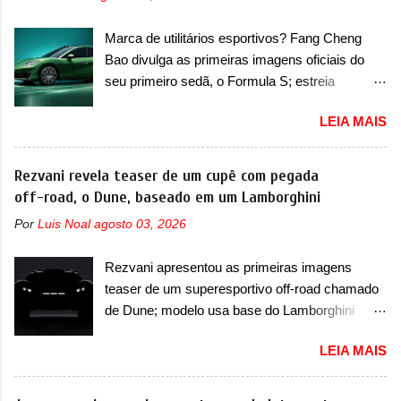
mudará de nome. Vendido na Europa como 02
sedã, passando logo abaixo do logotipo e dos
e Z20 na China, o elétrico passará a ser
faróis. Ele ainda possui um espaço para a placa
Marca de utilitários esportivos? Fang Cheng
vendido na China apenas como ‘20’. Junto das
novo abaixo do vinco e uma nova entrada de ar
Bao divulga as primeiras imagens oficiais do
mudanças visuais, a marca confirmou que ele
inferio...
seu primeiro sedã, o Formula S; estreia
pode ser um dos primeiros produtos da
acontece ainda em 2026 Lançada em 2023
empresa a usar um novo motor elétrico.
LEIA MAIS
como uma marca com utilitários esportivos, a
Chamado de ’16 em 1’, também chamado de
Fang Cheng Bao nasceu como uma empresa
Thunder, ele apresenta uma melhoria de
voltada a desenvolver utilitários esportivos com
Rezvani revela teaser de um cupê com pegada
eficiência térmica e integra 12 elementos de
uma pegada mais off-road. E isso funcionou
off-road, o Dune, baseado em um Lamborghini
hardware. Entre eles, motor elétrico, controlador
muito bem com o lançamento dos modelos Bao
de motor, redutor, conversor CC-CC, OBC,
Por
Luis Noal
agosto 03, 2026
5 e Bao 8, além do Tai 3 e Tai 7. Agora, a marca
PDU, HBMS, LBMS, VCU, TMS, controle ativo
confirmou que vai entrar de vez no segmento
de pré-carga e gateway de domínio de energia.
Rezvani apresentou as primeiras imagens
de... sedãs. Antecipado por imagens teaser, o
Há mais quatro recursos de software como
teaser de um superesportivo off-road chamado
Formula S será o primeiro três volumes da
gerenciamento...
de Dune; modelo usa base do Lamborghini
Fang Cheng Bao, que parece se perder na sua
Urus e proposta do Sterrato A Rezvani
identidade com a Denza. Até o momento, a
LEIA MAIS
apresentou as primeiras imagens teaser de um
marca divulgou algumas imagens externas e
novo superesportivo que vai oferecer aos seus
informações sobre o sedã, que terá seu
consumidores. Trata-se do Dune, um cupê