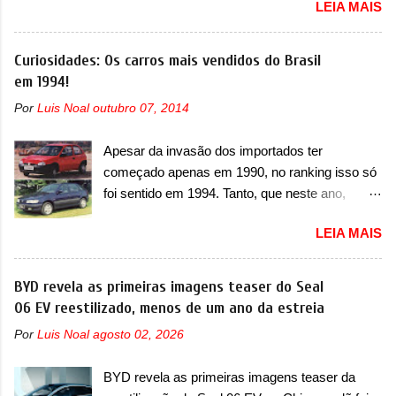
LEIA MAIS
oficialmente a nova Strada, que aparece com
verificação e, se necessário, a substituição do
mudanças visuais e com uma nova opção de
motor do ventilador HVAC (aquecimento,
motor. Depois da picape compacta receber o
Curiosidades: Os carros mais vendidos do Brasil
ventilação e ar-condicionado). A marca também
câmbio automático CVT no ano passado, a Fiat
em 1994!
confirmou que “foi identificada a possibilidade de
apresentou mudanças visuais e a estreia do
uma sobrecarga do microprocessador do
Por
Luis Noal
outubro 07, 2014
motor 1.0 12v Turbo Flex, conhecido como
Módulo de Controle da Bateria (BPCM), que
T200. Praticamente sem concorrentes, a Fiat
poderá causar a perda de força motriz,
Apesar da invasão dos importados ter
Strada soube ser mutável com avanços
requerendo a atualização do software do
começado apenas em 1990, no ranking isso só
importantes que a concorrência nunca
modulo de...
foi sentido em 1994. Tanto, que neste ano,
conseguiu acompanhar e agora ela abre uma
possuem 9 carros inéditos nesse segmento, ao
distância ainda maior com a chegada do motor
LEIA MAIS
começar pelo Chevrolet Corsa, o mais
T200, que estreou nos irmãos Pulse e
destacado deles no ranking que perdurou no
Fastback. "A Fiat Strada é mais do que uma
nosso mercado até início de 2012 e com
BYD revela as primeiras imagens teaser do Seal
picape, é uma verdadeira revolução no
certeza foi um grandioso lançamento da
06 EV reestilizado, menos de um ano da estreia
mercado automotivo. Há alguns anos era
Chevrolet que assustou a concorrência. Nesse
improvável pensar que uma picape chagaria ao
Por
Luis Noal
agosto 02, 2026
ano também era lançada a nova geração do
topo do mercado brasileiro, algo que só a
Volkswagen Gol que depois de 14 anos
Strada fez. Mais do que isso: ela é a prova viva
BYD revela as primeiras imagens teaser da
ganhava uma nova geração feita do zero,
que time que está ganhando se mexe sim. Ao