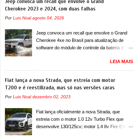
Jeep convoca um recall que envolve o Grand
modelo compacto à sua linha. Posicionado
Cherokee 2023 e 2024, com duas falhas
entre o T03 e o B05, a marca revelou as
Por
Luis Noal
agosto 04, 2026
primeiras imagens teaser do A05, que nas
imagens apareceu em sua versão mais
Jeep convoca um recall que envolve o Grand
esportiva, o A05s. Previsto para ser lançado
Cherokee 4xe no Brasil para atualização de
ainda neste ano na China, o compacto elétrico
software do módulo de controle da bateria e
colocará a Leapmotor para concorrer com uma
possível substituição do motor do ventilador A
série de outras marcas de compactos, como
LEIA MAIS
Jeep convocou no dia 10 de outubro de 2025
BYD Dolphin e Geely EX2. Visualmente, o A05
um chamado que envolve os proprietários do
conta com um design já visto por outros
Grand Cherokee 4xe, em sua versão única
Fiat lança a nova Strada, que estreia com motor
modelos da marca, em especial do SUV
Limited, com unidades de ano/modelo 2023 e
T200 e é reestilizada, mas só nas versões caras
compacto A10. Basicamente sendo o hatch do
2024. A marca norte-americana diz que as
SUV, o A05 nasce com um design que está
Por
Luis Noal
dezembro 02, 2023
unidades afetadas precisam retornar a uma
bastante vinculado ao SUV. Na dianteira, ele
concessionária mais próxima para a solução de
possui faróis com um desenho mais retangular,
Fiat lança oficialmente a nova Strada, que
dois problemas. O primeiro deles será uma
com um pequeno prolongamento para as
estreia com o motor 1.0 12v Turbo Flex que
atualização do software do módulo de controle
laterais. Os faróis cont...
desenvolve 130/125cv; motor 1.4 8v Fire EVO
da bateria (AHCP e HCP). Para alguns veículos
Flex morre na picape A Fiat apresentou
envolvidos, também, será realizada a