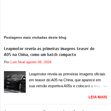
Postagens mais visitadas deste blog
Leapmotor revela as primeiras imagens teaser do
A05 na China, como um hatch compacto
Por
Luis Noal
agosto 06, 2026
Leapmotor revela as primeiras imagens oficiais
em teaser do A05 na China, que aparece em
sua versão esportiva A05s e colocará a marca
contra BYD, Geely e outras A Leapmotor vem
LEIA MAIS
apresentando uma rápida expansão na China
em termos de portfólio. Apoiada pela Stellantis,
a marca confirmou a estreia de um novo