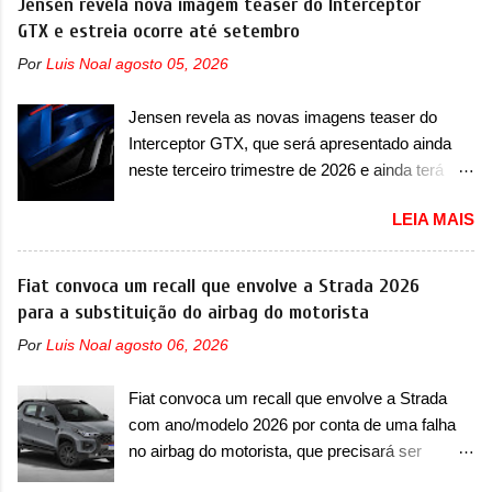
Jensen revela nova imagem teaser do Interceptor
lançamento ainda neste ano de 2026. Em
superesportivo que terá uma proposta off-road
GTX e estreia ocorre até setembro
termos de design, o Formula S segue
assim como outros esportivos recentemente
basicamente as mesmas linhas do conceito
Por
Luis Noal
agosto 05, 2026
tiveram, como o Porsche 911 Dakar e o...
que o antecipou no Salão de Pequim, que
Lamborghini Huracán Sterrato. E o modelo
aconteceu no primeiro semestre. Na dianteira, o
Jensen revela as novas imagens teaser do
italiano tem grande parte no desenvolvimento
sedã conta com faróis mais quadrados e
Interceptor GTX, que será apresentado ainda
do Dune. Baseado no Huracán, o Dune nasce
compactos, com luzes ...
neste terceiro trimestre de 2026 e ainda terá
com uma proposta similar ao que a marca
uma versão destinada para as pistas A Jensen
apresentou com o Sterrato, mas com um
LEIA MAIS
International Automotive (abreviação de JIA)
design ainda mais Mad Max – algo
apresentou uma nova imagem teaser que
característico da Rezvani. Junto com as
mostra como será o Interceptor GTX, o
Fiat convoca um recall que envolve a Strada 2026
imagens, a marca já confirmou que o Dune será
esportivo que recolocará a marca no mercado.
para a substituição do airbag do motorista
um carro muito exclusivo. Ao todo, serão
O granturismo (GT) apareceu em uma nova
apenas sete unidades produzidas... para todo
Por
Luis Noal
agosto 06, 2026
imagem de traseira, onde ele aparece o para-
mundo, ou seja, limitado demais. Ele será
choque traseiro. A marca ainda confirmou que o
equipado com um motor V10 Supercharger
Fiat convoca um recall que envolve a Strada
esportivo será apresentado no terceiro trimestre
capaz de desenvolver cerca de 800cv que
com ano/modelo 2026 por conta de uma falha
de 2026, ou seja, acontecerá entre os meses de
separou a performance exótica da aventura i...
no airbag do motorista, que precisará ser
julho e setembro (e já estamos em agosto), ou
substituído A Fiat convocou um recall no dia 24
seja, a estreia deve aparecer neste mês ou até