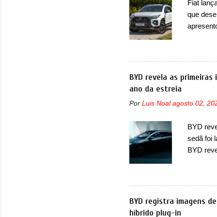
Fiat lanç
micropro
que dese
perda de 
apresent
uma nova
automáti
do motor
concorre
BYD revela as primeiras
concorrê
ano da estreia
maior co
Por
Luis Noal
agosto 02, 20
Fiat Str
automoti
BYD revel
topo do m
sedã foi
prova viv
BYD reve
ela...
seus meno
Seal 06 
modelo a
traseira,
BYD registra imagens de
ainda se
híbrido plug-in