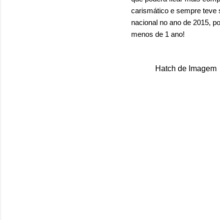
carismático e sempre teve s
nacional no ano de 2015, 
menos de 1 ano!
Hatch de Imagem
C
o
m
e
n
t
á
r
i
o