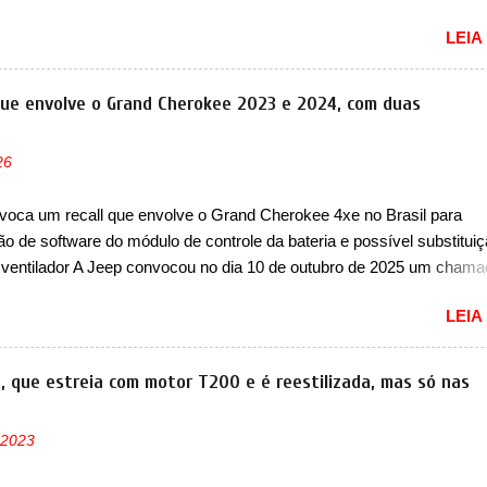
urou no nosso mercado até início de 2012 e com certeza foi um gran
LEIA
to da Chevrolet que assustou a concorrência. Nesse ano também e
a nova geração do Volkswagen Gol que depois de 14 anos ganhava 
ção feita do zero, apelidada de "Bolinha" por suas formas arredonda
que envolve o Grand Cherokee 2023 e 2024, com duas
ol, outro Volkswagen fazia sua estréia no mercado. Era o Pointer, 
k do Logus que chegava depois de um ano de atraso. A invasão de 
26
ava pelos franceses, alemães, japoneses e coreanos que chegaram
do corações em nosso mercado. Os importados que mais se desta
voca um recall que envolve o Grand Cherokee 4xe no Brasil para
as em 1994 foram o Renault R19 que vinha em 3 versões de carroce
ão de software do módulo de controle da bateria e possível substitui
s do hatch e o sedan, a famosa Kia Besta, o Vol...
 ventilador A Jeep convocou no dia 10 de outubro de 2025 um cham
lve os proprietários do Grand Cherokee 4xe, em sua versão única Li
LEIA
ades de ano/modelo 2023 e 2024. A marca norte-americana diz que 
 afetadas precisam retornar a uma concessionária mais próxima par
e dois problemas. O primeiro deles será uma atualização do softwar
a, que estreia com motor T200 e é reestilizada, mas só nas
e controle da bateria (AHCP e HCP). Para alguns veículos envolvido
erá realizada a verificação e, se necessário, a substituição do moto
 2023
or HVAC (aquecimento, ventilação e ar-condicionado). A marca tamb
 que “foi identificada a possibilidade de uma sobrecarga do