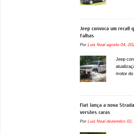
que perd
lançamen
lançada 
nova gera
Jeep convoca um recall 
Além do G
falhas
hatchbac
Por
Luis Noal
agosto 04, 20
foi marc
arrancan
Jeep con
nas vend
atualizaç
sendo dua
motor do
que envo
com unid
unidades
solução d
Fiat lança a nova Strad
módulo d
versões caras
também, s
Por
Luis Noal
dezembro 02,
ventilad
confirmou