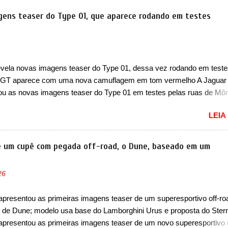
 maior SUV da marca será vendido com uma configuração padrão, d
gens teaser do Type 01, que aparece rodando em testes
ares (2+3), que entrou em regime de pré-venda na China, indicando 
to para breve. Além disso, a marca divulgou as primeiras imagens d
com a nova configuração. A principal mudança fica por conta da segund
, que perde as poltronas individuais por bancos mais convencionais
evela novas imagens teaser do Type 01, dessa vez rodando em teste
ares. Ao mesmo tempo, o SUV possui um assento do meio que pode
GT aparece com uma nova camuflagem em tom vermelho A Jaguar
e nele existe dois espaços de recarga por indução para smartphones..
ou as novas imagens teaser do Type 01 em testes pelas ruas de Mô
 continua rodando em testes e chegou no principado para o E-Prix d
LEIA
E, como apoio a equipe da Jaguar na competição. O elétrico aprovei
sar por uma série de localidades da cidade-estado como a Sainte-Dé
 Cassino e La Rascasse. Para ir a Mônaco, a marca inglesa apresen
de um cupê com pegada off-road, o Dune, baseado em um
 camuflagem ao elétrico que representa uma interpretação artística
o de traços monolíticos retos e circulares. O desenvolvimento do m
26
tinua acontecendo e a marca fala que, em relação ao I-Pace (primei
 da Jaguar), o Type 01 ganhou uma série de aprimoramentos pelas
apresentou as primeiras imagens teaser de um superesportivo off-ro
ias comprovadas nas pistas pela equipe campeã mundial de carros
de Dune; modelo usa base do Lamborghini Urus e proposta do Sterr
. A marca comentou que o novo carro elétrico da marca terá inversores
apresentou as primeiras imagens teaser de um novo superesportivo