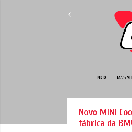
INÍCIO
MAIS VE
Novo MINI Coop
fábrica da BM