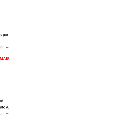
e
seu
o
a fila
, de
s por
.
naco.
e
 MAIS
tou
vote,
tou
 com o
odelo
ro
ad
ato A
 ...
 que