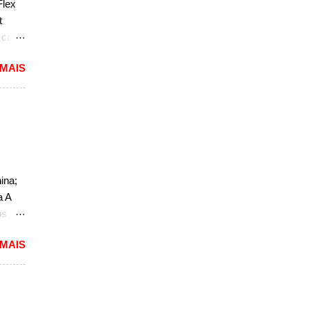
Flex
sar a
t
e com
 MAIS
reia
 a
nda
k. "A
do
ao
ina;
a A
,
os
do
 MAIS
o. O
a, mas
não