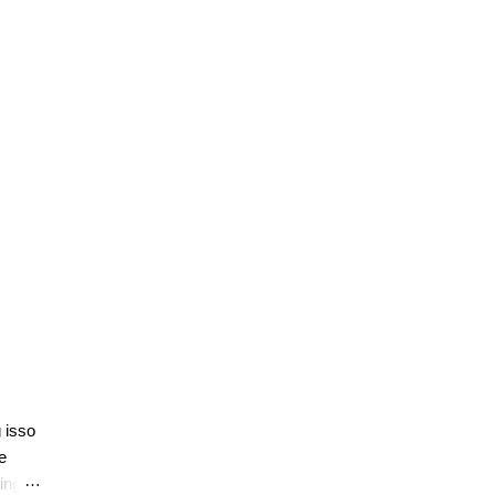
 isso
e
ing