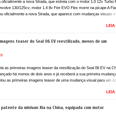
a oficialmente a nova Strada, que estreia com o motor 1.0 12v Turbo 
cessador do Módulo de Controle da Bateria (BPCM), que poderá cau
nvolve 130/125cv; motor 1.4 8v Fire EVO Flex morre na picape A Fia
força motriz, requerendo a atualização do software do modulo de...
ou oficialmente a nova Strada, que aparece com mudanças visuais 
 opção de motor. Depois da picape compacta receber o câmbio
LEIA
co CVT no ano passado, a Fiat apresentou mudanças visuais e a est
 1.0 12v Turbo Flex, conhecido como T200. Praticamente sem
ntes, a Fiat Strada soube ser mutável com avanços importantes que
 imagens teaser do Seal 06 EV reestilizado, menos de um
ncia nunca conseguiu acompanhar e agora ela abre uma distância ai
m a chegada do motor T200, que estreou nos irmãos Pulse e Fastbac
26
ada é mais do que uma picape, é uma verdadeira revolução no merca
vo. Há alguns anos era improvável pensar que uma picape chagaria 
a as primeiras imagens teaser da reestilização do Seal 06 EV na Ch
ercado brasileiro, algo que só a Strada fez. Mais do que isso: ela é a
 lançado há menos de dois anos e já receberá a sua primeira mudanç
a que time que está ganhando se mexe sim. Ao longo da sua história
lou as primeiras imagens teaser de uma mudança visual para um d
res sedãs elétricos na China, pertencente à linha Ocean. Trata-se 
LEIA
EV, lançado no segundo semestre de 2025. Sim, há menos de um an
gora passará a ser vendido com mudanças visuais na dianteira e na
 que vão atualizá-los para a identidade visual mais moderna da marc
 patente da minivan Xia na China, equipada com motor
m motivos para que essa mudança já seja tão recente assim (o que 