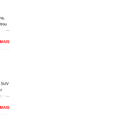
r, se
a a
sedã,
na,
ra a
trou
s no
nova
 MAIS
além
in
e
por
 parte
; SUV
 em
kr
ados
 MAIS
2).