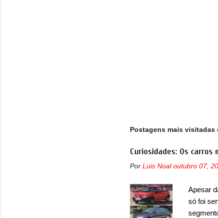
s
Postagens mais visitadas 
Curiosidades: Os carros 
Por
Luis Noal
outubro 07, 2
Apesar d
só foi se
segmento