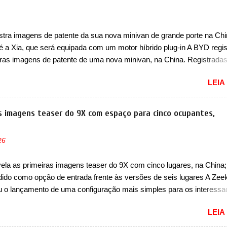
 agradado em nada os primeiros consumidores). Pelas imagens tease
que o sedã contará com um novo para-choque na dianteira. Ele pass
 vinco horizontal mais destacado que atravessa toda a dianteira do 
stra imagens de patente da sua nova minivan de grande porte na Chi
logo abaixo do logotipo e dos faróis. Ele ainda possui um espaço pa
 é a Xia, que será equipada com um motor híbrido plug-in A BYD regis
o abaixo do vinco e uma nova entrada de ar inferio...
iras imagens de patente de uma nova minivan, na China. Registrada
o da Indústria e Tecnologia da Informação, o MIIT, a BYD Xia é uma 
LEIA
que a marca chinesa apresentará aos consumidores chineses para 
an conhecida como Song Max. Equipada com um motor híbrido plug-
a nova minivan vai colocar a marca para concorrer com uma série d
as imagens teaser do 9X com espaço para cinco ocupantes,
nivans de porte similar, visto que por lá o segmento ainda continua
vivo (e com várias opções). Em termos de design, a Xia se destaca 
26
a dianteira com faróis retangulares e inclinados. Os faróis possuem
es em LED e uma parte superior com luzes diurnas (DRL) em LED na
vela as primeiras imagens teaser do 9X com cinco lugares, na China
dos faróis. Essas luzes se conectam entre si por meio de uma barra
dido como opção de entrada frente às versões de seis lugares A Zee
passa abaixo da barra prateada que aparece na parte sup...
u o lançamento de uma configuração mais simples para os interess
a China. O SUV topo de linha da marca poderá ser vendido com uma
LEIA
cinco lugares, que ficará posicionada abaixo da configuração de
o do SUV, de seis lugares, dispostos em três filas de bancos (2+2+