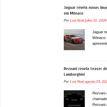
Agora, o
Jaguar revela novas ima
cinco lug
em Mônaco
lançamen
Por
Luis Noal
julho 31, 2026
interior 
de bancos
Jaguar r
três lug
Mônaco; 
reclinar 
apresent
O modelo
Fórmula 
para pas
Praça do
Rezvani revela teaser 
uma nova
Lamborghini
combinad
Por
Luis Noal
agosto 03, 20
ainda con
elétrico
Rezvani 
tecnolog
chamado 
elétricos
Rezvani 