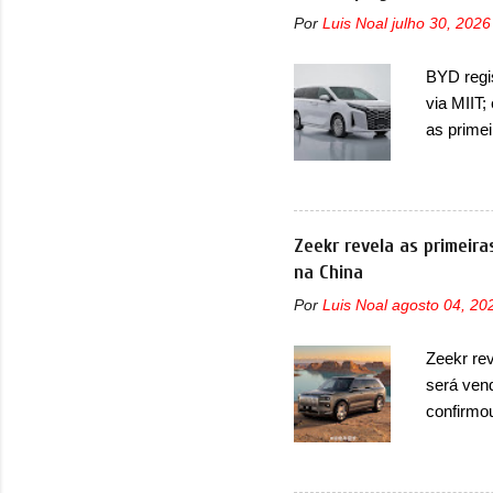
deve ter
Por
Luis Noal
julho 30, 2026
percebe 
trazer um
BYD regi
passando 
via MIIT;
placa nov
as prime
Ministéri
minivan 
da miniv
(PHEV), 
Zeekr revela as primeir
outras mi
na China
bastante 
Por
Luis Noal
agosto 04, 20
trazer um
projetor
Zeekr re
superior 
será ven
LED que 
confirmo
no 9X, n
opção de 
lançament