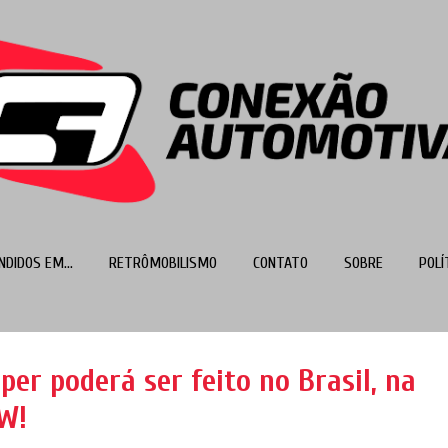
Pular para o conteúdo principal
NDIDOS EM...
RETRÔMOBILISMO
CONTATO
SOBRE
POLÍ
MAIS…
TOP 100
er poderá ser feito no Brasil, na
W!