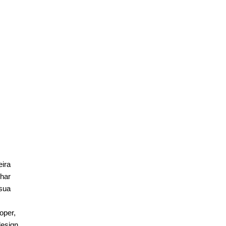
eira
har
 sua
oper,
design