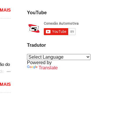
dioso
 MAIS
ra
YouTube
uma
das.
versão
1994
Tradutor
caram
ria,
Powered by
ção do
Translate
ado
mited,
 MAIS
as
a a
e do
s,
r do
ém