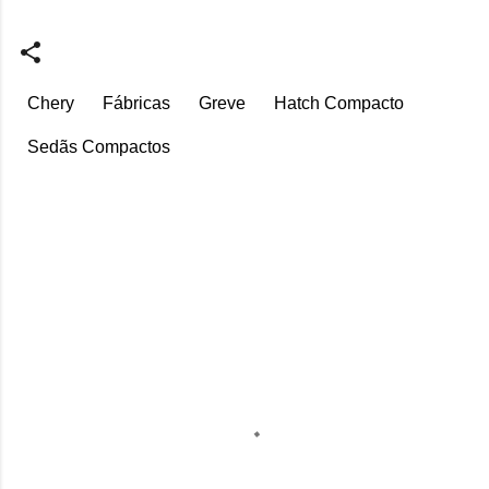
Chery
Fábricas
Greve
Hatch Compacto
Sedãs Compactos
C
o
m
e
n
t
á
r
i
o