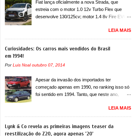
Fiat lança oficialmente a nova Strada, que
dois problemas. O primeiro deles será uma
com um pequeno prolongamento para as
estreia com o motor 1.0 12v Turbo Flex que
atualização do software do módulo de controle
laterais. Os faróis cont...
desenvolve 130/125cv; motor 1.4 8v Fire EVO
da bateria (AHCP e HCP). Para alguns veículos
Flex morre na picape A Fiat apresentou
envolvidos, também, será realizada a
LEIA MAIS
oficialmente a nova Strada, que aparece com
verificação e, se necessário, a substituição do
mudanças visuais e com uma nova opção de
motor do ventilador HVAC (aquecimento,
motor. Depois da picape compacta receber o
Curiosidades: Os carros mais vendidos do Brasil
ventilação e ar-condicionado). A marca também
câmbio automático CVT no ano passado, a Fiat
em 1994!
confirmou que “foi identificada a possibilidade de
apresentou mudanças visuais e a estreia do
uma sobrecarga do microprocessador do
Por
Luis Noal
outubro 07, 2014
motor 1.0 12v Turbo Flex, conhecido como
Módulo de Controle da Bateria (BPCM), que
T200. Praticamente sem concorrentes, a Fiat
poderá causar a perda de força motriz,
Apesar da invasão dos importados ter
Strada soube ser mutável com avanços
requerendo a atualização do software do
começado apenas em 1990, no ranking isso só
importantes que a concorrência nunca
modulo de...
foi sentido em 1994. Tanto, que neste ano,
conseguiu acompanhar e agora ela abre uma
possuem 9 carros inéditos nesse segmento, ao
distância ainda maior com a chegada do motor
LEIA MAIS
começar pelo Chevrolet Corsa, o mais
T200, que estreou nos irmãos Pulse e
destacado deles no ranking que perdurou no
Fastback. "A Fiat Strada é mais do que uma
nosso mercado até início de 2012 e com
Lynk & Co revela as primeiras imagens teaser da
picape, é uma verdadeira revolução no
certeza foi um grandioso lançamento da
reestilização do Z20, agora apenas '20'
mercado automotivo. Há alguns anos era