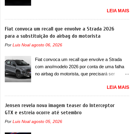
Urus e proposta do Sterrato A Rezvani
identidade com a Denza. Até o momento, a
LEIA MAIS
apresentou as primeiras imagens teaser de um
marca divulgou algumas imagens externas e
novo superesportivo que vai oferecer aos seus
informações sobre o sedã, que terá seu
consumidores. Trata-se do Dune, um cupê
Fiat convoca um recall que envolve a Strada 2026
lançamento ainda neste ano de 2026. Em
superesportivo que terá uma proposta off-road
para a substituição do airbag do motorista
termos de design, o Formula S segue
assim como outros esportivos recentemente
basicamente as mesmas linhas do conceito
Por
Luis Noal
agosto 06, 2026
tiveram, como o Porsche 911 Dakar e o...
que o antecipou no Salão de Pequim, que
Lamborghini Huracán Sterrato. E o modelo
aconteceu no primeiro semestre. Na dianteira, o
Fiat convoca um recall que envolve a Strada
italiano tem grande parte no desenvolvimento
sedã conta com faróis mais quadrados e
com ano/modelo 2026 por conta de uma falha
do Dune. Baseado no Huracán, o Dune nasce
compactos, com luzes ...
no airbag do motorista, que precisará ser
com uma proposta similar ao que a marca
substituído A Fiat convocou um recall no dia 24
apresentou com o Sterrato, mas com um
LEIA MAIS
de outubro de 2025 que envolve os proprietários
design ainda mais Mad Max – algo
da Strada no Brasil. O chamado envolve
característico da Rezvani. Junto com as
unidades com ano/modelo 2026 da picape
Jensen revela nova imagem teaser do Interceptor
imagens, a marca já confirmou que o Dune será
compacta e envolve todas as versões com este
GTX e estreia ocorre até setembro
um carro muito exclusivo. Ao todo, serão
ano/modelo. A marca fala que as unidades
apenas sete unidades produzidas... para todo
Por
Luis Noal
agosto 05, 2026
afetadas precisam retornar a uma
mundo, ou seja, limitado demais. Ele será
concessionária para solucionar uma falha no
equipado com um motor V10 Supercharger