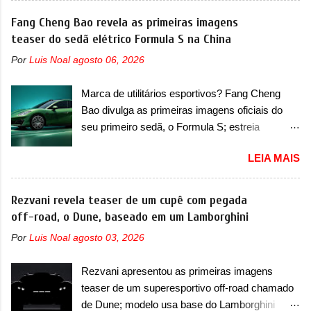
Thunder, ele apresenta uma melhoria de
elétricos na China, pertencente à linha Ocean.
Fang Cheng Bao revela as primeiras imagens
eficiência térmica e integra 12 elementos de
Trata-se do Seal 06 EV, lançado no segundo
teaser do sedã elétrico Formula S na China
hardware. Entre eles, motor elétrico, controlador
semestre de 2025. Sim, há menos de um ano.
de motor, redutor, conversor CC-CC, OBC,
Por
Luis Noal
agosto 06, 2026
O modelo agora passará a ser vendido com
PDU, HBMS, LBMS, VCU, TMS, controle ativo
mudanças visuais na dianteira e na traseira,
de pré-carga e gateway de domínio de energia.
Marca de utilitários esportivos? Fang Cheng
que vão atualizá-los para a identidade visual
Há mais quatro recursos de software como
Bao divulga as primeiras imagens oficiais do
mais moderna da marca, mas ainda sem
gerenciamento...
seu primeiro sedã, o Formula S; estreia
motivos para que essa mudança já seja tão
acontece ainda em 2026 Lançada em 2023
recente assim (o que não deve ter agradado em
LEIA MAIS
como uma marca com utilitários esportivos, a
nada os primeiros consumidores). Pelas
Fang Cheng Bao nasceu como uma empresa
imagens teaser, se percebe que o sedã contará
voltada a desenvolver utilitários esportivos com
Rezvani revela teaser de um cupê com pegada
com um novo para-choque na dianteira. Ele
uma pegada mais off-road. E isso funcionou
off-road, o Dune, baseado em um Lamborghini
passa a trazer um vinco horizontal mais
muito bem com o lançamento dos modelos Bao
destacado que atravessa toda a dianteira do
Por
Luis Noal
agosto 03, 2026
5 e Bao 8, além do Tai 3 e Tai 7. Agora, a marca
sedã, passando logo abaixo do logotipo e dos
confirmou que vai entrar de vez no segmento
faróis. Ele ainda possui um espaço para a placa
Rezvani apresentou as primeiras imagens
de... sedãs. Antecipado por imagens teaser, o
novo abaixo do vinco e uma nova entrada de ar
teaser de um superesportivo off-road chamado
Formula S será o primeiro três volumes da
inferio...
de Dune; modelo usa base do Lamborghini
Fang Cheng Bao, que parece se perder na sua