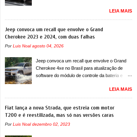
contra BYD, Geely e outras A Leapmotor vem
LEIA MAIS
apresentando uma rápida expansão na China
em termos de portfólio. Apoiada pela Stellantis,
a marca confirmou a estreia de um novo
Jeep convoca um recall que envolve o Grand
modelo compacto à sua linha. Posicionado
Cherokee 2023 e 2024, com duas falhas
entre o T03 e o B05, a marca revelou as
Por
Luis Noal
agosto 04, 2026
primeiras imagens teaser do A05, que nas
imagens apareceu em sua versão mais
Jeep convoca um recall que envolve o Grand
esportiva, o A05s. Previsto para ser lançado
Cherokee 4xe no Brasil para atualização de
ainda neste ano na China, o compacto elétrico
software do módulo de controle da bateria e
colocará a Leapmotor para concorrer com uma
possível substituição do motor do ventilador A
série de outras marcas de compactos, como
LEIA MAIS
Jeep convocou no dia 10 de outubro de 2025
BYD Dolphin e Geely EX2. Visualmente, o A05
um chamado que envolve os proprietários do
conta com um design já visto por outros
Grand Cherokee 4xe, em sua versão única
Fiat lança a nova Strada, que estreia com motor
modelos da marca, em especial do SUV
Limited, com unidades de ano/modelo 2023 e
T200 e é reestilizada, mas só nas versões caras
compacto A10. Basicamente sendo o hatch do
2024. A marca norte-americana diz que as
SUV, o A05 nasce com um design que está
Por
Luis Noal
dezembro 02, 2023
unidades afetadas precisam retornar a uma
bastante vinculado ao SUV. Na dianteira, ele
concessionária mais próxima para a solução de
possui faróis com um desenho mais retangular,