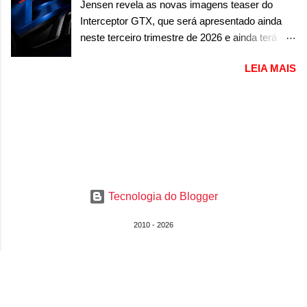
Jensen revela as novas imagens teaser do
airbag do motorista, que precisará ser
capaz de desenvolver cerca de 800cv que
Interceptor GTX, que será apresentado ainda
substituído porque pode ter sido produzido de
separou a performance exótica da aventura i...
neste terceiro trimestre de 2026 e ainda terá
forma errada. O serviço já pode ser solucionado
uma versão destinada para as pistas A Jensen
em uma concessionária da marca, sem custo.
LEIA MAIS
International Automotive (abreviação de JIA)
Em comunicado, a Fiat disse que “foi
apresentou uma nova imagem teaser que
identificada a possibilidade de haver
mostra como será o Interceptor GTX, o
inconsistência no processo de fabricação da
esportivo que recolocará a marca no mercado.
bolsa Airbag lado motorista que, em caso de
O granturismo (GT) apareceu em uma nova
colisão que demande a sua deflagração, poderá
imagem de traseira, onde ele aparece o para-
levar a falha na dinâmica de sua abertura,
choque traseiro. A marca ainda confirmou que o
potencializando a ocorrência de dano físico
esportivo será apresentado no terceiro trimestre
grave ou até mesmo fatal ao condutor do
Tecnologia do Blogger
de 2026, ou seja, acontecerá entre os meses de
veículo” . O serviço...
julho e setembro (e já estamos em agosto), ou
2010 - 2026
seja, a estreia deve aparecer neste mês ou até
o dia 30 de setembro. A marca confirmou que
vai apresentar um "protótipo de pré-produção,
de altíssimo desempenho, exclusivo para
pistas" , que vai antecipar as futuras versões de