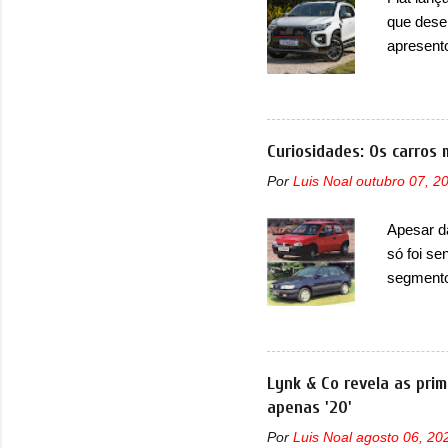
micropro
que dese
perda de 
apresent
uma nova
automáti
do motor
concorre
Curiosidades: Os carros 
concorrê
Por
Luis Noal
outubro 07, 2
maior co
Fiat Str
Apesar d
automoti
só foi se
topo do m
segmento
prova viv
que perd
ela...
lançamen
lançada 
nova gera
Lynk & Co revela as prim
Além do G
apenas '20'
hatchbac
Por
Luis Noal
agosto 06, 20
foi marc