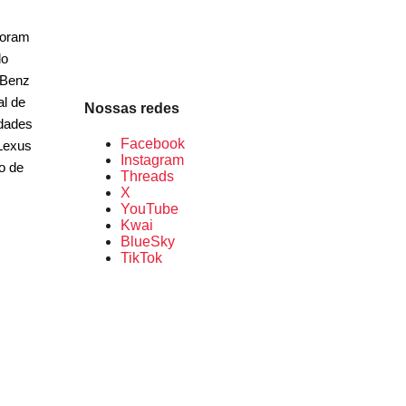
foram
do
-Benz
al de
Nossas redes
idades
Facebook
 Lexus
Instagram
o de
Threads
X
YouTube
Kwai
BlueSky
TikTok