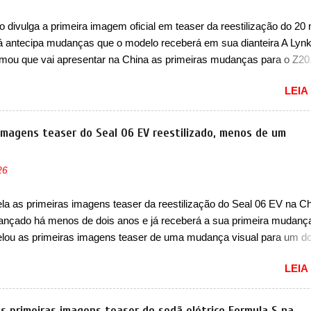
do corações em nosso mercado. Os importados que mais se desta
 divulga a primeira imagem oficial em teaser da reestilização do 20 
as em 1994 foram o Renault R19 que vinha em 3 versões de carroce
já antecipa mudanças que o modelo receberá em sua dianteira A Lyn
s do hatch e o sedan, a famosa Kia Besta, o Vol...
rmou que vai apresentar na China as primeiras mudanças para o Z20
 hatch com SUV que é vendido no mercado chinês desde o lançamen
LEIA
 Agora, o modelo passará por sua primeira mudança visual e també
e nome. Vendido na Europa como 02 e Z20 na China, o elétrico pass
ido na China apenas como ‘20’. Junto das mudanças visuais, a marc
 imagens teaser do Seal 06 EV reestilizado, menos de um
u que ele pode ser um dos primeiros produtos da empresa a usar u
étrico. Chamado de ’16 em 1’, também chamado de Thunder, ele apr
26
ria de eficiência térmica e integra 12 elementos de hardware. Entre 
étrico, controlador de motor, redutor, conversor CC-CC, OBC, PDU,
a as primeiras imagens teaser da reestilização do Seal 06 EV na Ch
MS, VCU, TMS, controle ativo de pré-carga e gateway de domínio 
 lançado há menos de dois anos e já receberá a sua primeira mudanç
 Há mais quatro recursos de software como gerenciamento...
lou as primeiras imagens teaser de uma mudança visual para um d
res sedãs elétricos na China, pertencente à linha Ocean. Trata-se 
LEIA
EV, lançado no segundo semestre de 2025. Sim, há menos de um an
gora passará a ser vendido com mudanças visuais na dianteira e na
 que vão atualizá-los para a identidade visual mais moderna da marc
s primeiras imagens teaser do sedã elétrico Formula S na