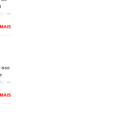
sar a
t
e com
 MAIS
reia
 a
nda
k. "A
do
 isso
ao
e
ing
,
dioso
 MAIS
ra
uma
das.
versão
1994