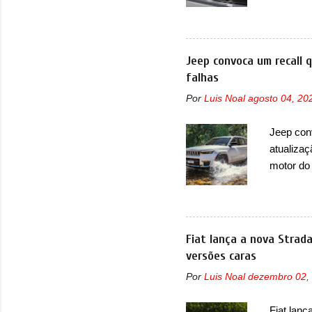
de portfó
modelo c
primeira
esportiva
Jeep convoca um recall 
elétrico
falhas
compacto
Por
Luis Noal
agosto 04, 20
design j
Basicame
Jeep con
bastante
atualizaç
retangula
motor do
que envo
com unid
unidades
solução d
Fiat lança a nova Strad
módulo d
versões caras
também, s
Por
Luis Noal
dezembro 02,
ventilad
confirmou
Fiat lanç