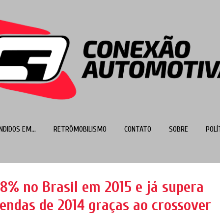
Pular para o conteúdo principal
NDIDOS EM...
RETRÔMOBILISMO
CONTATO
SOBRE
POLÍ
MAIS…
TOP 100
48% no Brasil em 2015 e já supera
endas de 2014 graças ao crossover