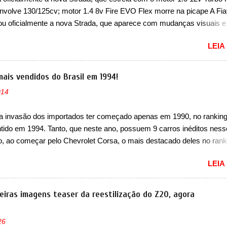
cessador do Módulo de Controle da Bateria (BPCM), que poderá cau
nvolve 130/125cv; motor 1.4 8v Fire EVO Flex morre na picape A Fia
força motriz, requerendo a atualização do software do modulo de...
ou oficialmente a nova Strada, que aparece com mudanças visuais 
 opção de motor. Depois da picape compacta receber o câmbio
LEIA
co CVT no ano passado, a Fiat apresentou mudanças visuais e a est
 1.0 12v Turbo Flex, conhecido como T200. Praticamente sem
ntes, a Fiat Strada soube ser mutável com avanços importantes que
mais vendidos do Brasil em 1994!
ncia nunca conseguiu acompanhar e agora ela abre uma distância ai
014
m a chegada do motor T200, que estreou nos irmãos Pulse e Fastbac
ada é mais do que uma picape, é uma verdadeira revolução no merca
a invasão dos importados ter começado apenas em 1990, no ranking
vo. Há alguns anos era improvável pensar que uma picape chagaria 
ntido em 1994. Tanto, que neste ano, possuem 9 carros inéditos ness
ercado brasileiro, algo que só a Strada fez. Mais do que isso: ela é a
, ao começar pelo Chevrolet Corsa, o mais destacado deles no rank
a que time que está ganhando se mexe sim. Ao longo da sua história
urou no nosso mercado até início de 2012 e com certeza foi um gran
LEIA
to da Chevrolet que assustou a concorrência. Nesse ano também e
a nova geração do Volkswagen Gol que depois de 14 anos ganhava 
ção feita do zero, apelidada de "Bolinha" por suas formas arredonda
eiras imagens teaser da reestilização do Z20, agora
ol, outro Volkswagen fazia sua estréia no mercado. Era o Pointer, 
k do Logus que chegava depois de um ano de atraso. A invasão de 
26
ava pelos franceses, alemães, japoneses e coreanos que chegaram