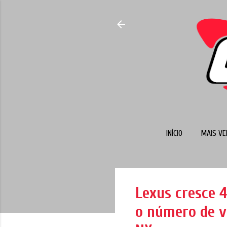
INÍCIO
MAIS VE
Lexus cresce 
o número de v