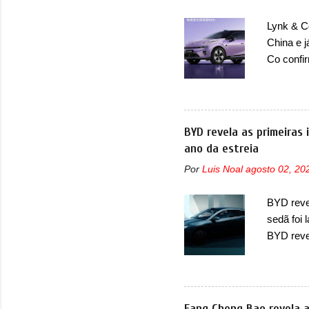
arrancan
Lynk & Co
nas vend
China e 
sendo dua
Co confi
misto de
em 2024.
mudará d
ser vend
BYD revela as primeiras
confirmo
ano da estreia
motor el
Por
Luis Noal
agosto 02, 20
uma melho
motor el
BYD revel
HBMS, LB
sedã foi
energia.
BYD reve
seus meno
Seal 06 
modelo a
traseira,
Fang Cheng Bao revela a