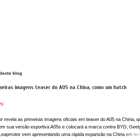
deste blog
meiras imagens teaser do A05 na China, como um hatch
26
 revela as primeiras imagens oficiais em teaser do A05 na China, q
em sua versão esportiva A05s e colocará a marca contra BYD, Geel
 Leapmotor vem apresentando uma rápida expansão na China em te