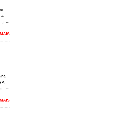
caram
na
ria,
k &
, um
to,
 MAIS
m
ará a
a
m novo
esenta
eles,
ina;
de
a A
os
do
 MAIS
o. O
a, mas