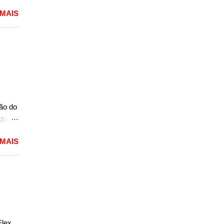
 MAIS
lou as
 mais
pacto
s de
 um
A10.
mais
ção do
ado
mited,
 MAIS
as
a a
e do
s,
r do
ém
Flex