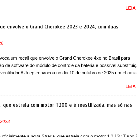
lio. Apoiada pela Stellantis, a marca confirmou a estreia de um novo
LEIA
ompacto à sua linha. Posicionado entre o T03 e o B05, a marca reve
s imagens teaser do A05, que nas imagens apareceu em sua versão
, o A05s. Previsto para ser lançado ainda neste ano na China, o com
que envolve o Grand Cherokee 2023 e 2024, com duas
 colocará a Leapmotor para concorrer com uma série de outras marca
s, como BYD Dolphin e Geely EX2. Visualmente, o A05 conta com
26
á visto por outros modelos da marca, em especial do SUV compacto 
nte sendo o hatch do SUV, o A05 nasce com um design que está
voca um recall que envolve o Grand Cherokee 4xe no Brasil para
 vinculado ao SUV. Na dianteira, ele possui faróis com um desenho 
ão de software do módulo de controle da bateria e possível substitui
r, com um pequeno prolongamento para as laterais. Os faróis cont...
 ventilador A Jeep convocou no dia 10 de outubro de 2025 um cham
lve os proprietários do Grand Cherokee 4xe, em sua versão única Li
LEIA
ades de ano/modelo 2023 e 2024. A marca norte-americana diz que 
 afetadas precisam retornar a uma concessionária mais próxima par
e dois problemas. O primeiro deles será uma atualização do softwar
a, que estreia com motor T200 e é reestilizada, mas só nas
e controle da bateria (AHCP e HCP). Para alguns veículos envolvido
erá realizada a verificação e, se necessário, a substituição do moto
 2023
or HVAC (aquecimento, ventilação e ar-condicionado). A marca tamb
 que “foi identificada a possibilidade de uma sobrecarga do
a oficialmente a nova Strada, que estreia com o motor 1.0 12v Turbo 