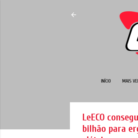
INÍCIO
MAIS VE
LeECO consegu
bilhão para er