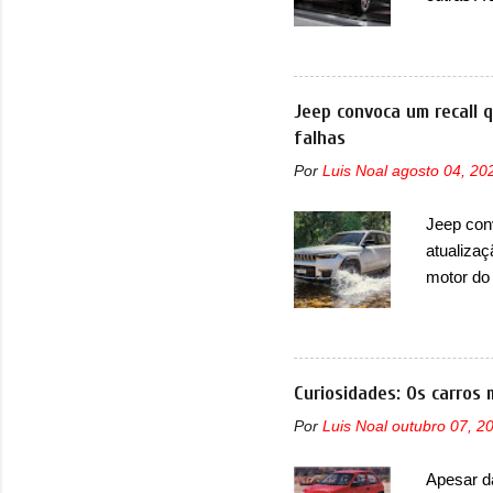
de portfó
modelo c
primeira
esportiva
Jeep convoca um recall 
elétrico
falhas
compacto
Por
Luis Noal
agosto 04, 20
design j
Basicame
Jeep con
bastante
atualizaç
retangula
motor do
que envo
com unid
unidades
solução d
Curiosidades: Os carros 
módulo d
Por
Luis Noal
outubro 07, 2
também, s
ventilad
Apesar d
confirmou