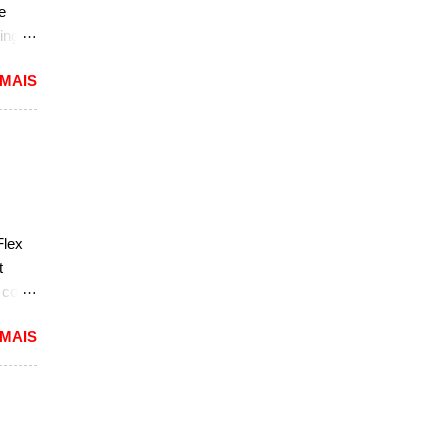
e
sar a
ing
dioso
 MAIS
ra
uma
das.
versão
1994
caram
Flex
ria,
t
e com
 MAIS
reia
 a
nda
k. "A