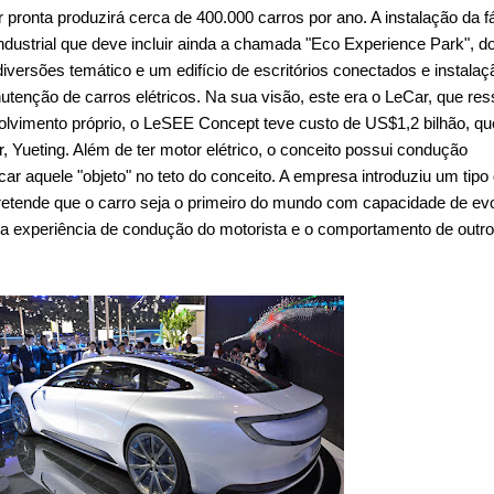
 pronta produzirá cerca de 400.000 carros por ano. A instalação da f
dustrial que deve incluir ainda a chamada "Eco Experience Park", do
versões temático e um edifício de escritórios conectados e instalaç
tenção de carros elétricos. Na sua visão, este era o LeCar, que re
imento próprio, o LeSEE Concept teve custo de US$1,2 bilhão, qu
r, Yueting. Além de ter motor elétrico, o conceito possui condução
ar aquele "objeto" no teto do conceito. A empresa introduziu um tipo
 e pretende que o carro seja o primeiro do mundo com capacidade de evo
a experiência de condução do motorista e o comportamento de outr