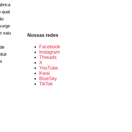
ábrica
 qual
ão
ssurge
e saiu
Nossas redes
Facebook
 de
Instagram
luir
Threads
os
X
YouTube
Kwai
BlueSky
TikTok