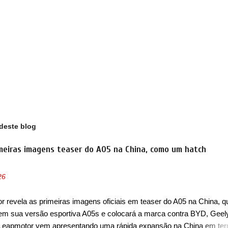
deste blog
meiras imagens teaser do A05 na China, como um hatch
26
 revela as primeiras imagens oficiais em teaser do A05 na China, q
em sua versão esportiva A05s e colocará a marca contra BYD, Geel
 Leapmotor vem apresentando uma rápida expansão na China em te