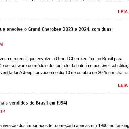
lio. Apoiada pela Stellantis, a marca confirmou a estreia de um novo
LEIA
ompacto à sua linha. Posicionado entre o T03 e o B05, a marca reve
s imagens teaser do A05, que nas imagens apareceu em sua versão
, o A05s. Previsto para ser lançado ainda neste ano na China, o com
que envolve o Grand Cherokee 2023 e 2024, com duas
 colocará a Leapmotor para concorrer com uma série de outras marca
s, como BYD Dolphin e Geely EX2. Visualmente, o A05 conta com
26
á visto por outros modelos da marca, em especial do SUV compacto 
nte sendo o hatch do SUV, o A05 nasce com um design que está
voca um recall que envolve o Grand Cherokee 4xe no Brasil para
 vinculado ao SUV. Na dianteira, ele possui faróis com um desenho 
ão de software do módulo de controle da bateria e possível substitui
r, com um pequeno prolongamento para as laterais. Os faróis cont...
 ventilador A Jeep convocou no dia 10 de outubro de 2025 um cham
lve os proprietários do Grand Cherokee 4xe, em sua versão única Li
LEIA
ades de ano/modelo 2023 e 2024. A marca norte-americana diz que 
 afetadas precisam retornar a uma concessionária mais próxima par
e dois problemas. O primeiro deles será uma atualização do softwar
mais vendidos do Brasil em 1994!
e controle da bateria (AHCP e HCP). Para alguns veículos envolvido
014
erá realizada a verificação e, se necessário, a substituição do moto
or HVAC (aquecimento, ventilação e ar-condicionado). A marca tamb
a invasão dos importados ter começado apenas em 1990, no ranking
 que “foi identificada a possibilidade de uma sobrecarga do