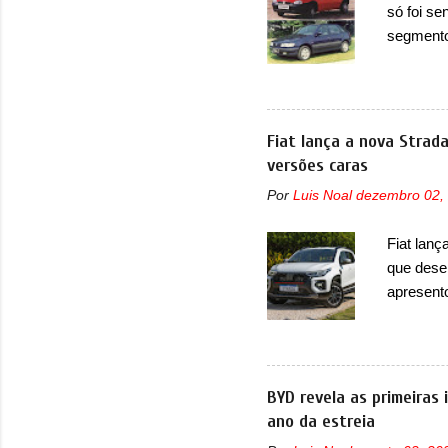
só foi se
micropro
segmento
perda de 
que perd
lançamen
lançada 
nova gera
Fiat lança a nova Strad
Além do G
versões caras
hatchbac
Por
Luis Noal
dezembro 02,
foi marc
arrancan
Fiat lanç
nas vend
que dese
sendo dua
apresent
uma nova
automáti
do motor
concorre
BYD revela as primeiras
concorrê
ano da estreia
maior co