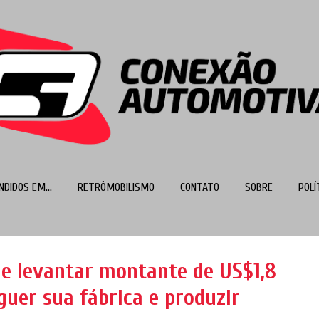
Pular para o conteúdo principal
NDIDOS EM...
RETRÔMOBILISMO
CONTATO
SOBRE
POLÍ
MAIS…
TOP 100
e levantar montante de US$1,8
guer sua fábrica e produzir