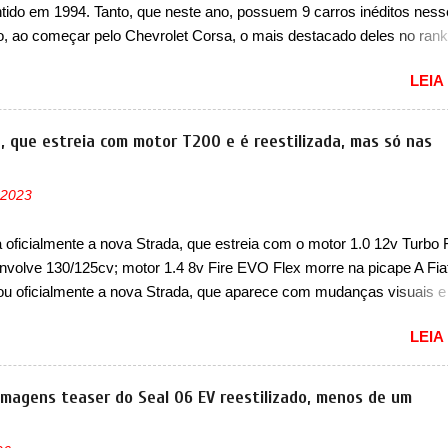
ntido em 1994. Tanto, que neste ano, possuem 9 carros inéditos ness
cessador do Módulo de Controle da Bateria (BPCM), que poderá cau
, ao começar pelo Chevrolet Corsa, o mais destacado deles no rank
força motriz, requerendo a atualização do software do modulo de...
urou no nosso mercado até início de 2012 e com certeza foi um gran
LEIA
to da Chevrolet que assustou a concorrência. Nesse ano também e
a nova geração do Volkswagen Gol que depois de 14 anos ganhava 
ção feita do zero, apelidada de "Bolinha" por suas formas arredonda
a, que estreia com motor T200 e é reestilizada, mas só nas
ol, outro Volkswagen fazia sua estréia no mercado. Era o Pointer, 
k do Logus que chegava depois de um ano de atraso. A invasão de 
 2023
ava pelos franceses, alemães, japoneses e coreanos que chegaram
do corações em nosso mercado. Os importados que mais se desta
a oficialmente a nova Strada, que estreia com o motor 1.0 12v Turbo 
as em 1994 foram o Renault R19 que vinha em 3 versões de carroce
nvolve 130/125cv; motor 1.4 8v Fire EVO Flex morre na picape A Fia
s do hatch e o sedan, a famosa Kia Besta, o Vol...
ou oficialmente a nova Strada, que aparece com mudanças visuais 
 opção de motor. Depois da picape compacta receber o câmbio
LEIA
co CVT no ano passado, a Fiat apresentou mudanças visuais e a est
 1.0 12v Turbo Flex, conhecido como T200. Praticamente sem
ntes, a Fiat Strada soube ser mutável com avanços importantes que
 imagens teaser do Seal 06 EV reestilizado, menos de um
ncia nunca conseguiu acompanhar e agora ela abre uma distância ai
m a chegada do motor T200, que estreou nos irmãos Pulse e Fastbac