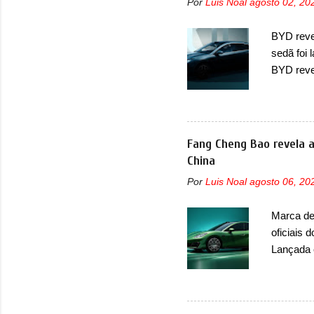
Por
Luis Noal
agosto 02, 20
Fiat Str
automoti
BYD revel
topo do m
sedã foi
prova viv
BYD reve
ela...
seus meno
Seal 06 
modelo a
traseira,
Fang Cheng Bao revela a
ainda se
China
deve ter
Por
Luis Noal
agosto 06, 20
percebe 
trazer um
Marca de 
passando 
oficiais 
placa nov
Lançada 
nasceu c
pegada m
Bao 5 e B