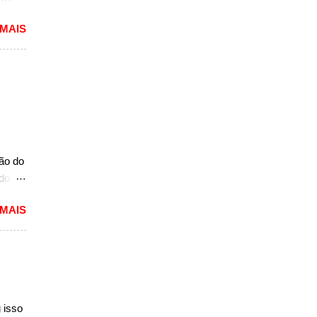
 MAIS
lou as
 mais
pacto
s de
 um
A10.
mais
ção do
ado
mited,
 MAIS
as
a a
e do
s,
r do
ém
 isso