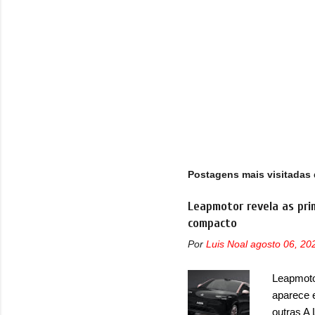
s
Postagens mais visitadas 
Leapmotor revela as pri
compacto
Por
Luis Noal
agosto 06, 20
Leapmotor
aparece 
outras A