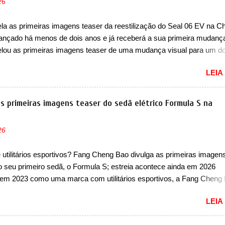
26
ada é mais do que uma picape, é uma verdadeira revolução no merca
vo. Há alguns anos era improvável pensar que uma picape chagaria 
a as primeiras imagens teaser da reestilização do Seal 06 EV na Ch
ercado brasileiro, algo que só a Strada fez. Mais do que isso: ela é a
 lançado há menos de dois anos e já receberá a sua primeira mudanç
a que time que está ganhando se mexe sim. Ao longo da sua história
lou as primeiras imagens teaser de uma mudança visual para um d
res sedãs elétricos na China, pertencente à linha Ocean. Trata-se 
LEIA
EV, lançado no segundo semestre de 2025. Sim, há menos de um an
gora passará a ser vendido com mudanças visuais na dianteira e na
 que vão atualizá-los para a identidade visual mais moderna da marc
s primeiras imagens teaser do sedã elétrico Formula S na
m motivos para que essa mudança já seja tão recente assim (o que 
 agradado em nada os primeiros consumidores). Pelas imagens tease
26
que o sedã contará com um novo para-choque na dianteira. Ele pass
 vinco horizontal mais destacado que atravessa toda a dianteira do 
utilitários esportivos? Fang Cheng Bao divulga as primeiras imagen
logo abaixo do logotipo e dos faróis. Ele ainda possui um espaço pa
do seu primeiro sedã, o Formula S; estreia acontece ainda em 2026
o abaixo do vinco e uma nova entrada de ar inferio...
em 2023 como uma marca com utilitários esportivos, a Fang Cheng
omo uma empresa voltada a desenvolver utilitários esportivos com
LEIA
ais off-road. E isso funcionou muito bem com o lançamento dos mo
ao 8, além do Tai 3 e Tai 7. Agora, a marca confirmou que vai entrar 