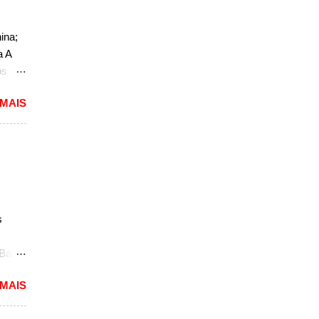
do
ao
ina;
a A
,
os
do
 MAIS
o. O
a, mas
não
r, se
a a
sedã,
s
ra a
 Bao
 uma
 MAIS
delos
de