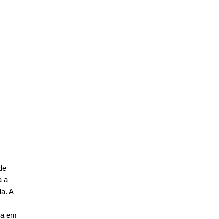
de
a a
la. A
da em