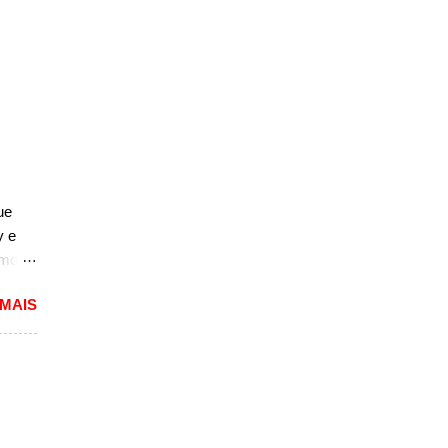
ue
y e
rmos
 MAIS
lou as
 mais
pacto
s de
 um
A10.