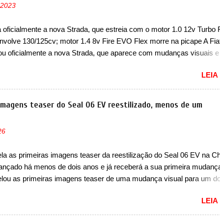
 2023
ava pelos franceses, alemães, japoneses e coreanos que chegaram
do corações em nosso mercado. Os importados que mais se desta
a oficialmente a nova Strada, que estreia com o motor 1.0 12v Turbo 
as em 1994 foram o Renault R19 que vinha em 3 versões de carroce
nvolve 130/125cv; motor 1.4 8v Fire EVO Flex morre na picape A Fia
s do hatch e o sedan, a famosa Kia Besta, o Vol...
ou oficialmente a nova Strada, que aparece com mudanças visuais 
 opção de motor. Depois da picape compacta receber o câmbio
LEIA
co CVT no ano passado, a Fiat apresentou mudanças visuais e a est
 1.0 12v Turbo Flex, conhecido como T200. Praticamente sem
ntes, a Fiat Strada soube ser mutável com avanços importantes que
 imagens teaser do Seal 06 EV reestilizado, menos de um
ncia nunca conseguiu acompanhar e agora ela abre uma distância ai
m a chegada do motor T200, que estreou nos irmãos Pulse e Fastbac
26
ada é mais do que uma picape, é uma verdadeira revolução no merca
vo. Há alguns anos era improvável pensar que uma picape chagaria 
a as primeiras imagens teaser da reestilização do Seal 06 EV na Ch
ercado brasileiro, algo que só a Strada fez. Mais do que isso: ela é a
 lançado há menos de dois anos e já receberá a sua primeira mudanç
a que time que está ganhando se mexe sim. Ao longo da sua história
lou as primeiras imagens teaser de uma mudança visual para um d
res sedãs elétricos na China, pertencente à linha Ocean. Trata-se 
LEIA
EV, lançado no segundo semestre de 2025. Sim, há menos de um an
gora passará a ser vendido com mudanças visuais na dianteira e na