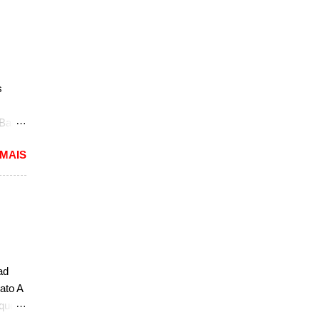
a, mas
não
r, se
a a
sedã,
s
ra a
 Bao
 uma
 MAIS
delos
de
rá o
idade
. Em
eito
ad
a
ato A
.
 que