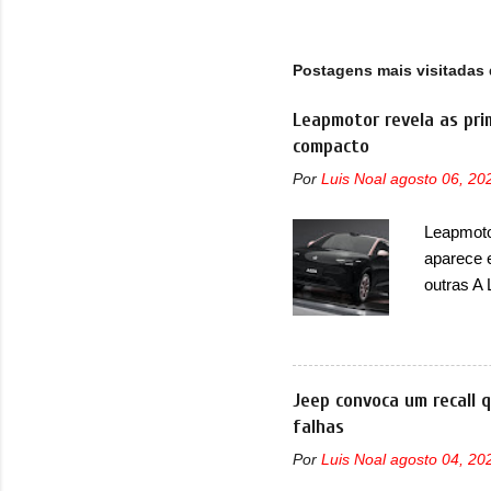
Postagens mais visitadas 
Leapmotor revela as pri
compacto
Por
Luis Noal
agosto 06, 20
Leapmotor
aparece 
outras A
de portfó
modelo c
primeira
esportiva
Jeep convoca um recall 
elétrico
falhas
compacto
Por
Luis Noal
agosto 04, 20
design j