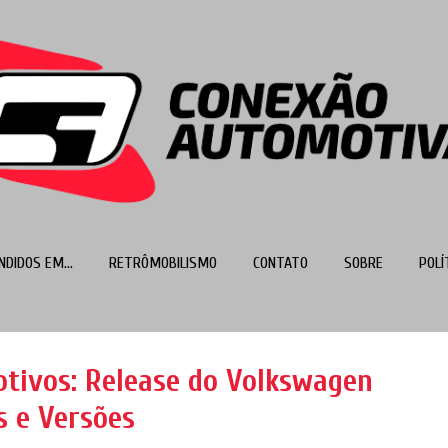
Pular para o conteúdo principal
NDIDOS EM...
RETRÔMOBILISMO
CONTATO
SOBRE
POLÍ
MAIS…
TOP 100
tivos: Release do Volkswagen
s e Versões