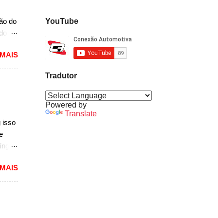
mais
ção do
YouTube
ado
mited,
 MAIS
as
a a
Tradutor
e do
s,
r do
Powered by
Translate
ém
 isso
e
sar a
ing
dioso
 MAIS
ra
uma
das.
versão
1994