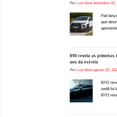
Por
Luis Noal
dezembro 02,
foi marc
arrancan
Fiat lanç
nas vend
que dese
sendo dua
apresent
uma nova
automáti
do motor
concorre
BYD revela as primeiras
concorrê
ano da estreia
maior co
Por
Luis Noal
agosto 02, 20
Fiat Str
automoti
BYD revel
topo do m
sedã foi
prova viv
BYD reve
ela...
seus meno
Seal 06 
modelo a