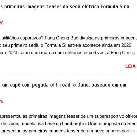
 que vão atualizá-los para a identidade visual mais moderna da marc
s primeiras imagens teaser do sedã elétrico Formula S na
m motivos para que essa mudança já seja tão recente assim (o que 
 agradado em nada os primeiros consumidores). Pelas imagens tease
26
que o sedã contará com um novo para-choque na dianteira. Ele pass
 vinco horizontal mais destacado que atravessa toda a dianteira do 
utilitários esportivos? Fang Cheng Bao divulga as primeiras imagen
logo abaixo do logotipo e dos faróis. Ele ainda possui um espaço pa
do seu primeiro sedã, o Formula S; estreia acontece ainda em 2026
o abaixo do vinco e uma nova entrada de ar inferio...
em 2023 como uma marca com utilitários esportivos, a Fang Cheng
omo uma empresa voltada a desenvolver utilitários esportivos com
LEIA
ais off-road. E isso funcionou muito bem com o lançamento dos mo
ao 8, além do Tai 3 e Tai 7. Agora, a marca confirmou que vai entrar 
egmento de... sedãs. Antecipado por imagens teaser, o Formula S se
de um cupê com pegada off-road, o Dune, baseado em um
 três volumes da Fang Cheng Bao, que parece se perder na sua ident
nza. Até o momento, a marca divulgou algumas imagens externas e
26
ões sobre o sedã, que terá seu lançamento ainda neste ano de 2026
e design, o Formula S segue basicamente as mesmas linhas do conc
apresentou as primeiras imagens teaser de um superesportivo off-ro
tecipou no Salão de Pequim, que aconteceu no primeiro semestre. N
de Dune; modelo usa base do Lamborghini Urus e proposta do Sterr
, o sedã conta com faróis mais quadrados e compactos, com luzes ..
apresentou as primeiras imagens teaser de um novo superesportivo