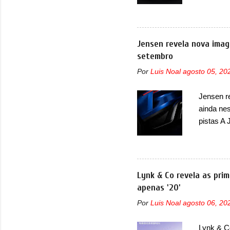
vai ofer
que terá
tiveram,
modelo i
Jensen revela nova imag
Huracán,
setembro
o Sterra
Por
Luis Noal
agosto 05, 20
Rezvani.
muito exc
Jensen r
mundo, o
ainda nes
Supercha
pistas A 
exótica d
imagem t
recoloca
imagem de
confirmou
Lynk & Co revela as prim
acontecer
apenas '20'
a estrei
Por
Luis Noal
agosto 06, 20
que vai 
exclusivo
Lynk & Co