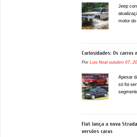
Basicame
Jeep con
bastante
atualizaç
retangula
motor do
que envo
com unid
unidades
solução d
Curiosidades: Os carros 
módulo d
Por
Luis Noal
outubro 07, 2
também, s
ventilad
Apesar d
confirmou
só foi se
micropro
segmento
perda de 
que perd
lançamen
lançada 
nova gera
Fiat lança a nova Strad
Além do G
versões caras
hatchbac