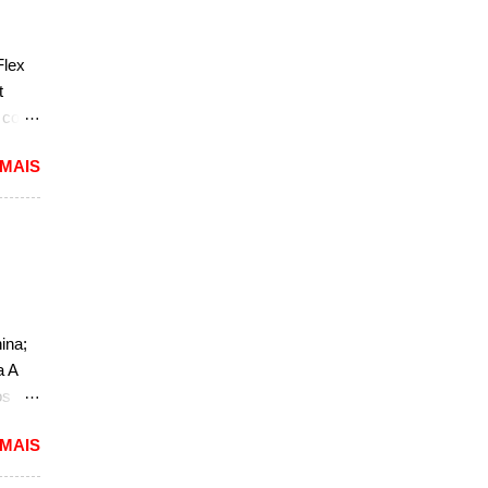
caram
Flex
ria,
t
e com
 MAIS
reia
 a
nda
k. "A
do
ao
ina;
a A
,
os
do
 MAIS
o. O