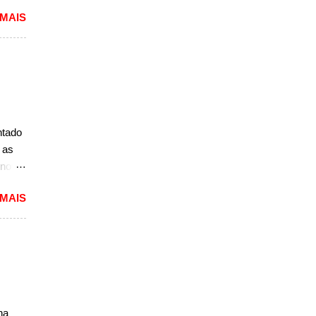
ivo
 MAIS
ou com
arro
ntado
 as
nce
 nova
 MAIS
seja,
seja,
firmou
vo. Ao
na