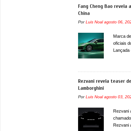
traseira,
Fang Cheng Bao revela a
ainda se
China
deve ter
Por
Luis Noal
agosto 06, 20
percebe 
trazer um
Marca de 
passando 
oficiais 
placa nov
Lançada 
nasceu c
pegada m
Bao 5 e B
vez no s
Rezvani revela teaser 
primeiro
Lamborghini
com a De
Por
Luis Noal
agosto 03, 20
informaç
termos d
Rezvani 
que o an
chamado 
dianteira
Rezvani 