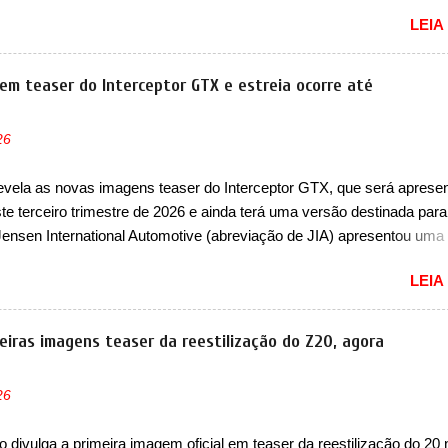
ecer aos seus consumidores. Trata-se do Dune, um cupê superesport
LEIA
 uma proposta off-road assim como outros esportivos recentemente
 como o Porsche 911 Dakar e o... Lamborghini Huracán Sterrato. E o
taliano tem grande parte no desenvolvimento do Dune. Baseado no
em teaser do Interceptor GTX e estreia ocorre até
 o Dune nasce com uma proposta similar ao que a marca apresent
to, mas com um design ainda mais Mad Max – algo característico da
26
 Junto com as imagens, a marca já confirmou que o Dune será um c
lusivo. Ao todo, serão apenas sete unidades produzidas... para todo
evela as novas imagens teaser do Interceptor GTX, que será aprese
u seja, limitado demais. Ele será equipado com um motor V10
te terceiro trimestre de 2026 e ainda terá uma versão destinada para
rger capaz de desenvolver cerca de 800cv que separou a performa
Jensen International Automotive (abreviação de JIA) apresentou uma
a aventura i...
easer que mostra como será o Interceptor GTX, o esportivo que
LEIA
rá a marca no mercado. O granturismo (GT) apareceu em uma nova
 traseira, onde ele aparece o para-choque traseiro. A marca ainda
 que o esportivo será apresentado no terceiro trimestre de 2026, ou 
eiras imagens teaser da reestilização do Z20, agora
á entre os meses de julho e setembro (e já estamos em agosto), ou 
a deve aparecer neste mês ou até o dia 30 de setembro. A marca con
26
apresentar um "protótipo de pré-produção, de altíssimo desempenho,
 para pistas" , que vai antecipar as futuras versões de rua do esporti
 divulga a primeira imagem oficial em teaser da reestilização do 20 