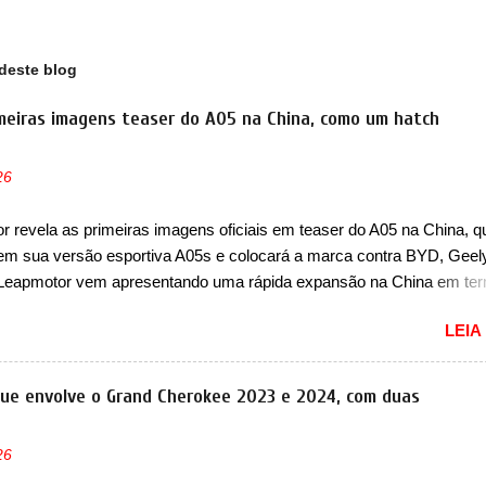
deste blog
meiras imagens teaser do A05 na China, como um hatch
26
 revela as primeiras imagens oficiais em teaser do A05 na China, q
em sua versão esportiva A05s e colocará a marca contra BYD, Geel
 Leapmotor vem apresentando uma rápida expansão na China em te
lio. Apoiada pela Stellantis, a marca confirmou a estreia de um novo
LEIA
ompacto à sua linha. Posicionado entre o T03 e o B05, a marca reve
s imagens teaser do A05, que nas imagens apareceu em sua versão
, o A05s. Previsto para ser lançado ainda neste ano na China, o com
que envolve o Grand Cherokee 2023 e 2024, com duas
 colocará a Leapmotor para concorrer com uma série de outras marca
s, como BYD Dolphin e Geely EX2. Visualmente, o A05 conta com
26
á visto por outros modelos da marca, em especial do SUV compacto 