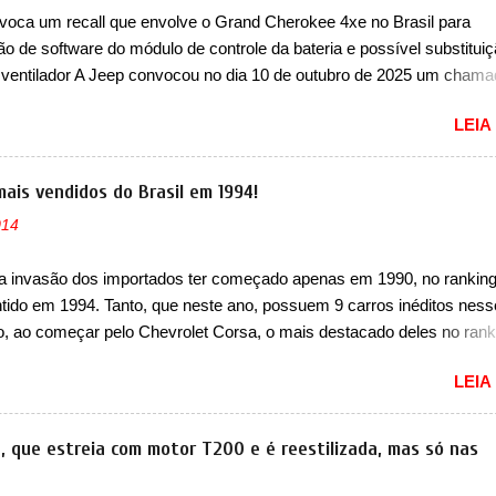
nte sendo o hatch do SUV, o A05 nasce com um design que está
voca um recall que envolve o Grand Cherokee 4xe no Brasil para
 vinculado ao SUV. Na dianteira, ele possui faróis com um desenho 
ão de software do módulo de controle da bateria e possível substitui
r, com um pequeno prolongamento para as laterais. Os faróis cont...
 ventilador A Jeep convocou no dia 10 de outubro de 2025 um cham
lve os proprietários do Grand Cherokee 4xe, em sua versão única Li
LEIA
ades de ano/modelo 2023 e 2024. A marca norte-americana diz que 
 afetadas precisam retornar a uma concessionária mais próxima par
e dois problemas. O primeiro deles será uma atualização do softwar
mais vendidos do Brasil em 1994!
e controle da bateria (AHCP e HCP). Para alguns veículos envolvido
014
erá realizada a verificação e, se necessário, a substituição do moto
or HVAC (aquecimento, ventilação e ar-condicionado). A marca tamb
a invasão dos importados ter começado apenas em 1990, no ranking
 que “foi identificada a possibilidade de uma sobrecarga do
ntido em 1994. Tanto, que neste ano, possuem 9 carros inéditos ness
cessador do Módulo de Controle da Bateria (BPCM), que poderá cau
, ao começar pelo Chevrolet Corsa, o mais destacado deles no rank
força motriz, requerendo a atualização do software do modulo de...
urou no nosso mercado até início de 2012 e com certeza foi um gran
LEIA
to da Chevrolet que assustou a concorrência. Nesse ano também e
a nova geração do Volkswagen Gol que depois de 14 anos ganhava 
ção feita do zero, apelidada de "Bolinha" por suas formas arredonda
a, que estreia com motor T200 e é reestilizada, mas só nas
ol, outro Volkswagen fazia sua estréia no mercado. Era o Pointer, 
k do Logus que chegava depois de um ano de atraso. A invasão de 