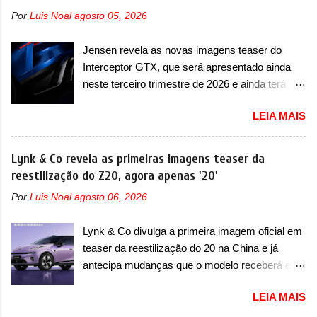
assim como outros esportivos recentemente
basicamente as mesmas linhas do conceito
Por
Luis Noal
agosto 05, 2026
tiveram, como o Porsche 911 Dakar e o...
que o antecipou no Salão de Pequim, que
Lamborghini Huracán Sterrato. E o modelo
aconteceu no primeiro semestre. Na dianteira, o
Jensen revela as novas imagens teaser do
italiano tem grande parte no desenvolvimento
sedã conta com faróis mais quadrados e
Interceptor GTX, que será apresentado ainda
do Dune. Baseado no Huracán, o Dune nasce
compactos, com luzes ...
neste terceiro trimestre de 2026 e ainda terá
com uma proposta similar ao que a marca
uma versão destinada para as pistas A Jensen
apresentou com o Sterrato, mas com um
LEIA MAIS
International Automotive (abreviação de JIA)
design ainda mais Mad Max – algo
apresentou uma nova imagem teaser que
característico da Rezvani. Junto com as
mostra como será o Interceptor GTX, o
Lynk & Co revela as primeiras imagens teaser da
imagens, a marca já confirmou que o Dune será
esportivo que recolocará a marca no mercado.
reestilização do Z20, agora apenas '20'
um carro muito exclusivo. Ao todo, serão
O granturismo (GT) apareceu em uma nova
apenas sete unidades produzidas... para todo
Por
Luis Noal
agosto 06, 2026
imagem de traseira, onde ele aparece o para-
mundo, ou seja, limitado demais. Ele será
choque traseiro. A marca ainda confirmou que o
equipado com um motor V10 Supercharger
Lynk & Co divulga a primeira imagem oficial em
esportivo será apresentado no terceiro trimestre
capaz de desenvolver cerca de 800cv que
teaser da reestilização do 20 na China e já
de 2026, ou seja, acontecerá entre os meses de
separou a performance exótica da aventura i...
antecipa mudanças que o modelo receberá em
julho e setembro (e já estamos em agosto), ou
sua dianteira A Lynk & Co confirmou que vai
seja, a estreia deve aparecer neste mês ou até
LEIA MAIS
apresentar na China as primeiras mudanças
o dia 30 de setembro. A marca confirmou que
para o Z20, um misto de hatch com SUV que é