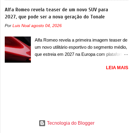
vai apresentar um "protótipo de pré-produção,
vendido no mercado chinês desde o
Alfa Romeo revela teaser de um novo SUV para
de altíssimo desempenho, exclusivo para
lançamento, em 2024. Agora, o modelo passará
2027, que pode ser a nova geração do Tonale
pistas" , que vai antecipar as futuras versões de
por sua primeira mudança visual e também
rua do esportivo. Ao mesmo tempo, a Jensen
Por
Luis Noal
agosto 04, 2026
mudará de nome. Vendido na Europa como 02
descreveu o misterioso esportivo como um
e Z20 na China, o elétrico passará a ser
“protótipo aprimorado” que estabelece as bases
Alfa Romeo revela a primeira imagem teaser de
vendido na China apenas como ‘20’. Junto das
para "div...
um novo utilitário esportivo do segmento médio,
mudanças visuais, a marca confirmou que ele
que estreia em 2027 na Europa com plataforma
pode ser um dos primeiros produtos da
STLA Medium A Alfa Romeo revelou a primeira
empresa a usar um novo motor elétrico.
LEIA MAIS
imagem teaser de um novo utilitário esportivo
Chamado de ’16 em 1’, também chamado de
da marca italiana, previsto para ser lançado em
Thunder, ele apresenta uma melhoria de
meados de 2027. O novo modelo não tem
eficiência térmica e integra 12 elementos de
nome ou se é uma nova geração de um modelo
hardware. Entre eles, motor elétrico, controlador
existente, o que poderia acontecer. Sabe-se
de motor, redutor, conversor CC-CC, OBC,
apenas que o novo modelo em questão é um
PDU, HBMS, LBMS, VCU, TMS, controle ativo
SUV do porte médio (C) e que seu lançamento
de pré-carga e gateway de domínio de energia.
foi confirmado durante a Mesa Redonda
Há mais quatro recursos de software como
Tecnologia do Blogger
Nacional da Indústria Automotiva, organizada
gerenciamento...
pelo Ministério dos Negócios e do Made in Italy