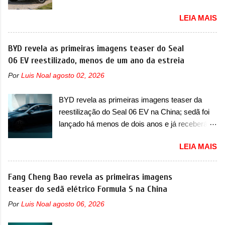
Flex morre na picape A Fiat apresentou
fazia sua estréia no mercado. Era o Pointer,
LEIA MAIS
oficialmente a nova Strada, que aparece com
versão hatchback do Logus que chegava
mudanças visuais e com uma nova opção de
depois de um ano de atraso. A invasão de 1994
motor. Depois da picape compacta receber o
BYD revela as primeiras imagens teaser do Seal
foi marcava pelos franceses, alemães,
câmbio automático CVT no ano passado, a Fiat
06 EV reestilizado, menos de um ano da estreia
japoneses e coreanos que chegaram
apresentou mudanças visuais e a estreia do
arrancando corações em nosso mercado. Os
Por
Luis Noal
agosto 02, 2026
motor 1.0 12v Turbo Flex, conhecido como
importados que mais se destacaram nas
T200. Praticamente sem concorrentes, a Fiat
vendas em 1994 foram o Renault R19 que
BYD revela as primeiras imagens teaser da
Strada soube ser mutável com avanços
vinha em 3 versões de carroceria, sendo duas
reestilização do Seal 06 EV na China; sedã foi
importantes que a concorrência nunca
do hatch e o sedan, a famosa Kia Besta, o Vol...
lançado há menos de dois anos e já receberá a
conseguiu acompanhar e agora ela abre uma
sua primeira mudança A BYD revelou as
distância ainda maior com a chegada do motor
LEIA MAIS
primeiras imagens teaser de uma mudança
T200, que estreou nos irmãos Pulse e
visual para um dos seus menores sedãs
Fastback. "A Fiat Strada é mais do que uma
elétricos na China, pertencente à linha Ocean.
Fang Cheng Bao revela as primeiras imagens
picape, é uma verdadeira revolução no
Trata-se do Seal 06 EV, lançado no segundo
teaser do sedã elétrico Formula S na China
mercado automotivo. Há alguns anos era
semestre de 2025. Sim, há menos de um ano.
improvável pensar que uma picape chagaria ao
Por
Luis Noal
agosto 06, 2026
O modelo agora passará a ser vendido com
topo do mercado brasileiro, algo que só a
mudanças visuais na dianteira e na traseira,
Strada fez. Mais do que isso: ela é a prova viva