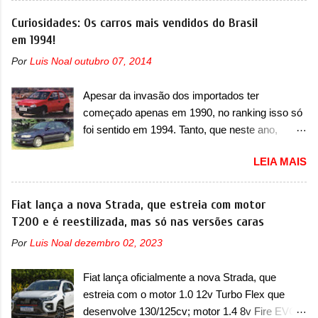
conta com um design já visto por outros
Grand Cherokee 4xe, em sua versão única
Curiosidades: Os carros mais vendidos do Brasil
modelos da marca, em especial do SUV
Limited, com unidades de ano/modelo 2023 e
em 1994!
compacto A10. Basicamente sendo o hatch do
2024. A marca norte-americana diz que as
SUV, o A05 nasce com um design que está
Por
Luis Noal
outubro 07, 2014
unidades afetadas precisam retornar a uma
bastante vinculado ao SUV. Na dianteira, ele
concessionária mais próxima para a solução de
possui faróis com um desenho mais retangular,
Apesar da invasão dos importados ter
dois problemas. O primeiro deles será uma
com um pequeno prolongamento para as
começado apenas em 1990, no ranking isso só
atualização do software do módulo de controle
laterais. Os faróis cont...
foi sentido em 1994. Tanto, que neste ano,
da bateria (AHCP e HCP). Para alguns veículos
possuem 9 carros inéditos nesse segmento, ao
envolvidos, também, será realizada a
LEIA MAIS
começar pelo Chevrolet Corsa, o mais
verificação e, se necessário, a substituição do
destacado deles no ranking que perdurou no
motor do ventilador HVAC (aquecimento,
nosso mercado até início de 2012 e com
Fiat lança a nova Strada, que estreia com motor
ventilação e ar-condicionado). A marca também
certeza foi um grandioso lançamento da
T200 e é reestilizada, mas só nas versões caras
confirmou que “foi identificada a possibilidade de
Chevrolet que assustou a concorrência. Nesse
uma sobrecarga do microprocessador do
Por
Luis Noal
dezembro 02, 2023
ano também era lançada a nova geração do
Módulo de Controle da Bateria (BPCM), que
Volkswagen Gol que depois de 14 anos
poderá causar a perda de força motriz,
Fiat lança oficialmente a nova Strada, que
ganhava uma nova geração feita do zero,
requerendo a atualização do software do
estreia com o motor 1.0 12v Turbo Flex que
apelidada de "Bolinha" por suas formas
modulo de...
desenvolve 130/125cv; motor 1.4 8v Fire EVO
arredondadas. Além do Gol, outro Volkswagen