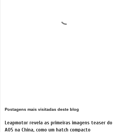
t
á
r
i
o
s
Postagens mais visitadas deste blog
Leapmotor revela as primeiras imagens teaser do
A05 na China, como um hatch compacto