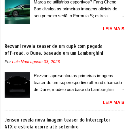
Marca de utilitários esportivos? Fang Cheng
que vão atualizá-los para a identidade visual
que time que está ganhando se mexe sim. Ao
Bao divulga as primeiras imagens oficiais do
mais moderna da marca, mas ainda sem
longo da sua história, ela...
seu primeiro sedã, o Formula S; estreia
motivos para que essa mudança já seja tão
acontece ainda em 2026 Lançada em 2023
recente assim (o que não deve ter agradado em
LEIA MAIS
como uma marca com utilitários esportivos, a
nada os primeiros consumidores). Pelas
Fang Cheng Bao nasceu como uma empresa
imagens teaser, se percebe que o sedã contará
voltada a desenvolver utilitários esportivos com
Rezvani revela teaser de um cupê com pegada
com um novo para-choque na dianteira. Ele
uma pegada mais off-road. E isso funcionou
off-road, o Dune, baseado em um Lamborghini
passa a trazer um vinco horizontal mais
muito bem com o lançamento dos modelos Bao
destacado que atravessa toda a dianteira do
Por
Luis Noal
agosto 03, 2026
5 e Bao 8, além do Tai 3 e Tai 7. Agora, a marca
sedã, passando logo abaixo do logotipo e dos
confirmou que vai entrar de vez no segmento
faróis. Ele ainda possui um espaço para a placa
Rezvani apresentou as primeiras imagens
de... sedãs. Antecipado por imagens teaser, o
novo abaixo do vinco e uma nova entrada de ar
teaser de um superesportivo off-road chamado
Formula S será o primeiro três volumes da
inferio...
de Dune; modelo usa base do Lamborghini
Fang Cheng Bao, que parece se perder na sua
Urus e proposta do Sterrato A Rezvani
identidade com a Denza. Até o momento, a
LEIA MAIS
apresentou as primeiras imagens teaser de um
marca divulgou algumas imagens externas e
novo superesportivo que vai oferecer aos seus
informações sobre o sedã, que terá seu
consumidores. Trata-se do Dune, um cupê
Jensen revela nova imagem teaser do Interceptor
lançamento ainda neste ano de 2026. Em
superesportivo que terá uma proposta off-road
GTX e estreia ocorre até setembro
termos de design, o Formula S segue