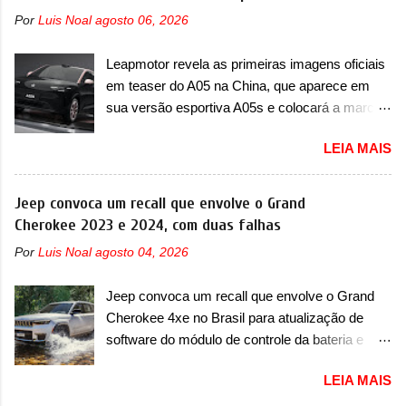
Por
Luis Noal
agosto 06, 2026
Leapmotor revela as primeiras imagens oficiais
em teaser do A05 na China, que aparece em
sua versão esportiva A05s e colocará a marca
contra BYD, Geely e outras A Leapmotor vem
LEIA MAIS
apresentando uma rápida expansão na China
em termos de portfólio. Apoiada pela Stellantis,
a marca confirmou a estreia de um novo
Jeep convoca um recall que envolve o Grand
modelo compacto à sua linha. Posicionado
Cherokee 2023 e 2024, com duas falhas
entre o T03 e o B05, a marca revelou as
Por
Luis Noal
agosto 04, 2026
primeiras imagens teaser do A05, que nas
imagens apareceu em sua versão mais
Jeep convoca um recall que envolve o Grand
esportiva, o A05s. Previsto para ser lançado
Cherokee 4xe no Brasil para atualização de
ainda neste ano na China, o compacto elétrico
software do módulo de controle da bateria e
colocará a Leapmotor para concorrer com uma
possível substituição do motor do ventilador A
série de outras marcas de compactos, como
LEIA MAIS
Jeep convocou no dia 10 de outubro de 2025
BYD Dolphin e Geely EX2. Visualmente, o A05
um chamado que envolve os proprietários do