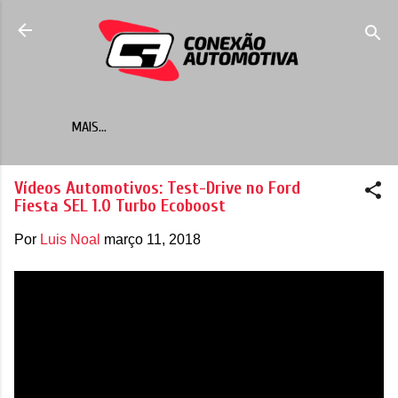
Pular para o conteúdo principal
MAIS…
Vídeos Automotivos: Test-Drive no Ford
Fiesta SEL 1.0 Turbo Ecoboost
Por
Luis Noal
março 11, 2018