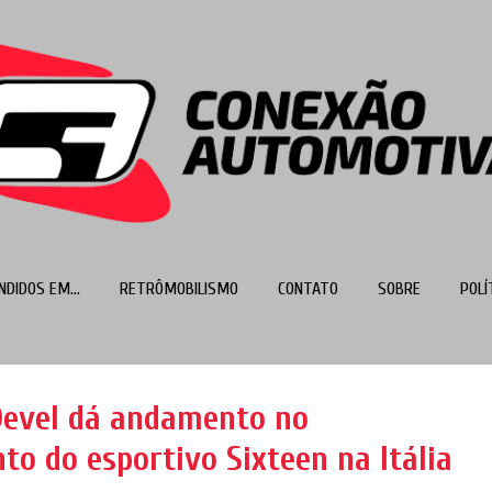
Pular para o conteúdo principal
NDIDOS EM...
RETRÔMOBILISMO
CONTATO
SOBRE
POLÍ
MAIS…
TOP 100
Devel dá andamento no
o do esportivo Sixteen na Itália