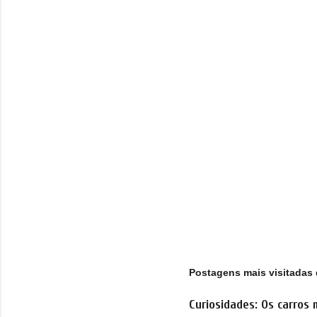
t
á
r
i
o
s
Postagens mais visitadas 
Curiosidades: Os carros 