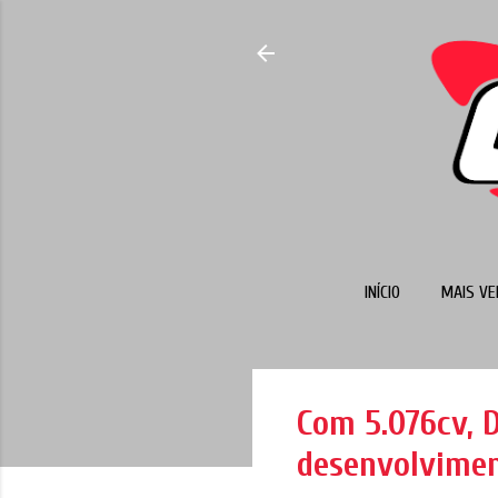
INÍCIO
MAIS VE
Com 5.076cv, 
desenvolviment