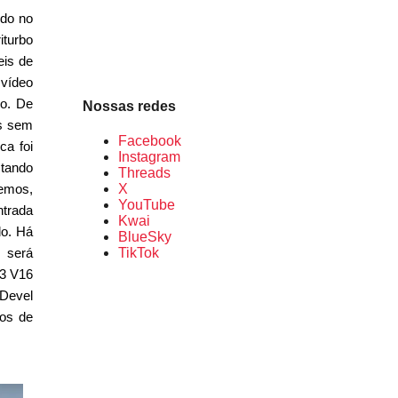
ndo no
iturbo
eis de
 vídeo
ro. De
Nossas redes
as sem
Facebook
ca foi
Instagram
stando
Threads
remos,
X
YouTube
ntrada
Kwai
do. Há
BlueSky
 será
TikTok
.3 V16
 Devel
dos de