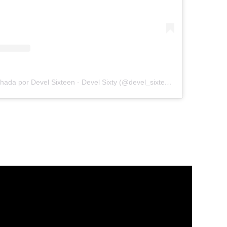
Uma publicação compartilhada por Devel Sixteen - Devel Sixty (@devel_sixteen)