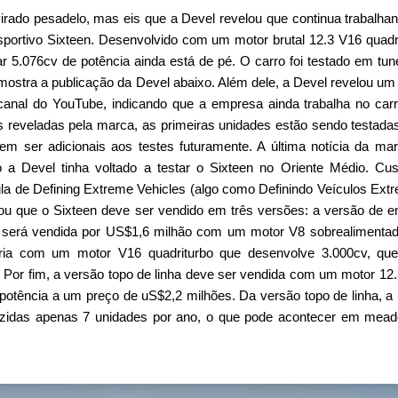
irado pesadelo, mas eis que a Devel revelou que continua trabalha
portivo Sixteen. Desenvolvido com um motor brutal 12.3 V16 quadr
 5.076cv de potência ainda está de pé. O carro foi testado em tun
 mostra a publicação da Devel abaixo. Além dele, a Devel revelou um
anal do YouTube, indicando que a empresa ainda trabalha no car
 reveladas pela marca, as primeiras unidades estão sendo testad
em ser adicionais aos testes futuramente. A última notícia da mar
a Devel tinha voltado a testar o Sixteen no Oriente Médio. Cu
gla de Defining Extreme Vehicles (algo como Definindo Veículos Ext
mou que o Sixteen deve ser vendido em três versões: a versão de e
e será vendida por US$1,6 milhão com um motor V8 sobrealimenta
ária com um motor V16 quadriturbo que desenvolve 3.000cv, que
 Por fim, a versão topo de linha deve ser vendida com um motor 12
potência a um preço de uS$2,2 milhões. Da versão topo de linha, a
uzidas apenas 7 unidades por ano, o que pode acontecer em mea