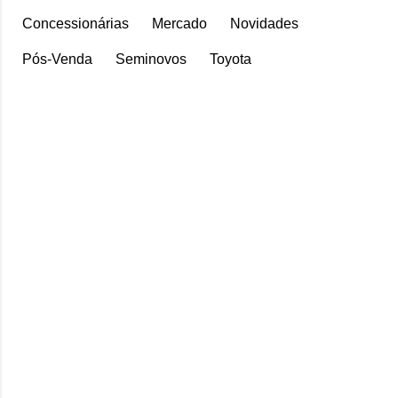
Concessionárias
Mercado
Novidades
Pós-Venda
Seminovos
Toyota
C
o
m
e
n
t
á
r
i
o
s