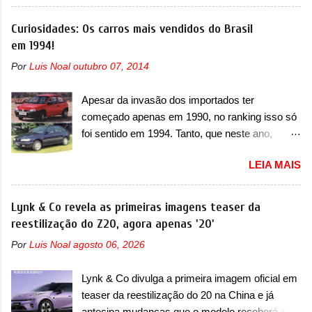
mudanças visuais e com uma nova opção de
motor do ventilador HVAC (aquecimento,
motor. Depois da picape compacta receber o
Curiosidades: Os carros mais vendidos do Brasil
ventilação e ar-condicionado). A marca também
câmbio automático CVT no ano passado, a Fiat
em 1994!
confirmou que “foi identificada a possibilidade de
apresentou mudanças visuais e a estreia do
uma sobrecarga do microprocessador do
Por
Luis Noal
outubro 07, 2014
motor 1.0 12v Turbo Flex, conhecido como
Módulo de Controle da Bateria (BPCM), que
T200. Praticamente sem concorrentes, a Fiat
poderá causar a perda de força motriz,
Apesar da invasão dos importados ter
Strada soube ser mutável com avanços
requerendo a atualização do software do
começado apenas em 1990, no ranking isso só
importantes que a concorrência nunca
modulo de...
foi sentido em 1994. Tanto, que neste ano,
conseguiu acompanhar e agora ela abre uma
possuem 9 carros inéditos nesse segmento, ao
distância ainda maior com a chegada do motor
LEIA MAIS
começar pelo Chevrolet Corsa, o mais
T200, que estreou nos irmãos Pulse e
destacado deles no ranking que perdurou no
Fastback. "A Fiat Strada é mais do que uma
nosso mercado até início de 2012 e com
Lynk & Co revela as primeiras imagens teaser da
picape, é uma verdadeira revolução no
certeza foi um grandioso lançamento da
reestilização do Z20, agora apenas '20'
mercado automotivo. Há alguns anos era
Chevrolet que assustou a concorrência. Nesse
improvável pensar que uma picape chagaria ao
Por
Luis Noal
agosto 06, 2026
ano também era lançada a nova geração do
topo do mercado brasileiro, algo que só a
Volkswagen Gol que depois de 14 anos
Strada fez. Mais do que isso: ela é a prova viva
Lynk & Co divulga a primeira imagem oficial em
ganhava uma nova geração feita do zero,
que time que está ganhando se mexe sim. Ao
teaser da reestilização do 20 na China e já
apelidada de "Bolinha" por suas formas
longo da sua história, ela...
antecipa mudanças que o modelo receberá em