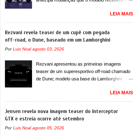
arredondadas. Além do Gol, outro Volkswagen
sua dianteira A Lynk & Co confirmou que vai
fazia sua estréia no mercado. Era o Pointer,
LEIA MAIS
apresentar na China as primeiras mudanças
versão hatchback do Logus que chegava
para o Z20, um misto de hatch com SUV que é
depois de um ano de atraso. A invasão de 1994
vendido no mercado chinês desde o
Rezvani revela teaser de um cupê com pegada
foi marcava pelos franceses, alemães,
lançamento, em 2024. Agora, o modelo passará
off-road, o Dune, baseado em um Lamborghini
japoneses e coreanos que chegaram
por sua primeira mudança visual e também
arrancando corações em nosso mercado. Os
Por
Luis Noal
agosto 03, 2026
mudará de nome. Vendido na Europa como 02
importados que mais se destacaram nas
e Z20 na China, o elétrico passará a ser
vendas em 1994 foram o Renault R19 que
Rezvani apresentou as primeiras imagens
vendido na China apenas como ‘20’. Junto das
vinha em 3 versões de carroceria, sendo duas
teaser de um superesportivo off-road chamado
mudanças visuais, a marca confirmou que ele
do hatch e o sedan, a famosa Kia Besta, o Vol...
de Dune; modelo usa base do Lamborghini
pode ser um dos primeiros produtos da
Urus e proposta do Sterrato A Rezvani
empresa a usar um novo motor elétrico.
LEIA MAIS
apresentou as primeiras imagens teaser de um
Chamado de ’16 em 1’, também chamado de
novo superesportivo que vai oferecer aos seus
Thunder, ele apresenta uma melhoria de
consumidores. Trata-se do Dune, um cupê
Jensen revela nova imagem teaser do Interceptor
eficiência térmica e integra 12 elementos de
superesportivo que terá uma proposta off-road
GTX e estreia ocorre até setembro
hardware. Entre eles, motor elétrico, controlador
assim como outros esportivos recentemente
de motor, redutor, conversor CC-CC, OBC,
Por
Luis Noal
agosto 05, 2026
tiveram, como o Porsche 911 Dakar e o...
PDU, HBMS, LBMS, VCU, TMS, controle ativo
Lamborghini Huracán Sterrato. E o modelo