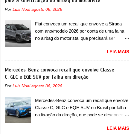
para a substituição do airbag do motorista
existente, o que poderia acontecer. Sabe-se
rua do esportivo. Ao mesmo tempo, a Jensen
Por
Luis Noal
agosto 06, 2026
apenas que o novo modelo em questão é um
descreveu o misterioso esportivo como um
SUV do porte médio (C) e que seu lançamento
“protótipo aprimorado” que estabelece as bases
Fiat convoca um recall que envolve a Strada
foi confirmado durante a Mesa Redonda
para "div...
com ano/modelo 2026 por conta de uma falha
Nacional da Indústria Automotiva, organizada
no airbag do motorista, que precisará ser
pelo Ministério dos Negócios e do Made in Italy
substituído A Fiat convocou um recall no dia 24
(MIMIT). Estiveram presentes Emanuele
LEIA MAIS
de outubro de 2025 que envolve os proprietários
Cappellano, Diretor de Operações da Stellantis
da Strada no Brasil. O chamado envolve
Enlarged Europe, que foi o responsável por
unidades com ano/modelo 2026 da picape
Mercedes-Benz convoca recall que envolve Classe
antecipar o lançamento. O novo modelo teve
compacta e envolve todas as versões com este
C, GLC e EQE SUV por falha em direção
uma imagem que mostra a traseira do SUV,
ano/modelo. A marca fala que as unidades
onde aparece um pouco das lanternas, que
Por
Luis Noal
agosto 06, 2026
afetadas precisam retornar a uma
serão horizontais e invadem a tampa do porta-
concessionária para solucionar uma falha no
malas. As lanternas possuem uma iluminação
Mercedes-Benz convoca um recall que envolve
airbag do motorista, que precisará ser
horizontal. No para-lama traseiro, se n...
Classe C, GLC e EQE SUV no Brasil por falha
substituído porque pode ter sido produzido de
na fixação da direção, que pode se desconectar
forma errada. O serviço já pode ser solucionado
em casos sérios A Mercedes-Benz convocou
em uma concessionária da marca, sem custo.
LEIA MAIS
em outubro de 2025 um recall que envolve o trio
Em comunicado, a Fiat disse que “foi