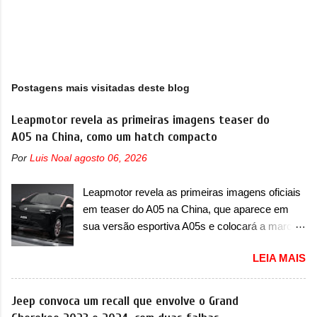
Postagens mais visitadas deste blog
Leapmotor revela as primeiras imagens teaser do
A05 na China, como um hatch compacto
Por
Luis Noal
agosto 06, 2026
Leapmotor revela as primeiras imagens oficiais
em teaser do A05 na China, que aparece em
sua versão esportiva A05s e colocará a marca
contra BYD, Geely e outras A Leapmotor vem
LEIA MAIS
apresentando uma rápida expansão na China
em termos de portfólio. Apoiada pela Stellantis,
a marca confirmou a estreia de um novo
Jeep convoca um recall que envolve o Grand
modelo compacto à sua linha. Posicionado