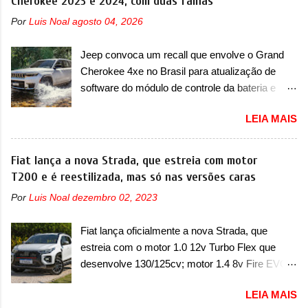
Cherokee 2023 e 2024, com duas falhas
entre o T03 e o B05, a marca revelou as
Por
Luis Noal
agosto 04, 2026
primeiras imagens teaser do A05, que nas
imagens apareceu em sua versão mais
Jeep convoca um recall que envolve o Grand
esportiva, o A05s. Previsto para ser lançado
Cherokee 4xe no Brasil para atualização de
ainda neste ano na China, o compacto elétrico
software do módulo de controle da bateria e
colocará a Leapmotor para concorrer com uma
possível substituição do motor do ventilador A
série de outras marcas de compactos, como
LEIA MAIS
Jeep convocou no dia 10 de outubro de 2025
BYD Dolphin e Geely EX2. Visualmente, o A05
um chamado que envolve os proprietários do
conta com um design já visto por outros
Grand Cherokee 4xe, em sua versão única
Fiat lança a nova Strada, que estreia com motor
modelos da marca, em especial do SUV
Limited, com unidades de ano/modelo 2023 e
T200 e é reestilizada, mas só nas versões caras
compacto A10. Basicamente sendo o hatch do
2024. A marca norte-americana diz que as
SUV, o A05 nasce com um design que está
Por
Luis Noal
dezembro 02, 2023
unidades afetadas precisam retornar a uma
bastante vinculado ao SUV. Na dianteira, ele
concessionária mais próxima para a solução de
possui faróis com um desenho mais retangular,
Fiat lança oficialmente a nova Strada, que
dois problemas. O primeiro deles será uma
com um pequeno prolongamento para as
estreia com o motor 1.0 12v Turbo Flex que
atualização do software do módulo de controle
laterais. Os faróis cont...
desenvolve 130/125cv; motor 1.4 8v Fire EVO
da bateria (AHCP e HCP). Para alguns veículos
Flex morre na picape A Fiat apresentou
envolvidos, também, será realizada a
LEIA MAIS
oficialmente a nova Strada, que aparece com
verificação e, se necessário, a substituição do