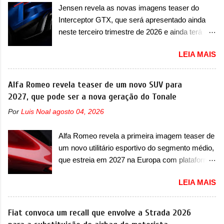
de pré-carga e gateway de domínio de energia.
Jensen revela as novas imagens teaser do
italiano tem grande parte no desenvolvimento
Há mais quatro recursos de software como
Interceptor GTX, que será apresentado ainda
do Dune. Baseado no Huracán, o Dune nasce
gerenciamento...
neste terceiro trimestre de 2026 e ainda terá
com uma proposta similar ao que a marca
uma versão destinada para as pistas A Jensen
apresentou com o Sterrato, mas com um
LEIA MAIS
International Automotive (abreviação de JIA)
design ainda mais Mad Max – algo
apresentou uma nova imagem teaser que
característico da Rezvani. Junto com as
mostra como será o Interceptor GTX, o
Alfa Romeo revela teaser de um novo SUV para
imagens, a marca já confirmou que o Dune será
esportivo que recolocará a marca no mercado.
2027, que pode ser a nova geração do Tonale
um carro muito exclusivo. Ao todo, serão
O granturismo (GT) apareceu em uma nova
apenas sete unidades produzidas... para todo
Por
Luis Noal
agosto 04, 2026
imagem de traseira, onde ele aparece o para-
mundo, ou seja, limitado demais. Ele será
choque traseiro. A marca ainda confirmou que o
equipado com um motor V10 Supercharger
Alfa Romeo revela a primeira imagem teaser de
esportivo será apresentado no terceiro trimestre
capaz de desenvolver cerca de 800cv que
um novo utilitário esportivo do segmento médio,
de 2026, ou seja, acontecerá entre os meses de
separou a performance exótica da aventura i...
que estreia em 2027 na Europa com plataforma
julho e setembro (e já estamos em agosto), ou
STLA Medium A Alfa Romeo revelou a primeira
seja, a estreia deve aparecer neste mês ou até
LEIA MAIS
imagem teaser de um novo utilitário esportivo
o dia 30 de setembro. A marca confirmou que
da marca italiana, previsto para ser lançado em
vai apresentar um "protótipo de pré-produção,
meados de 2027. O novo modelo não tem
Fiat convoca um recall que envolve a Strada 2026
de altíssimo desempenho, exclusivo para
nome ou se é uma nova geração de um modelo
pistas" , que vai antecipar as futuras versões de