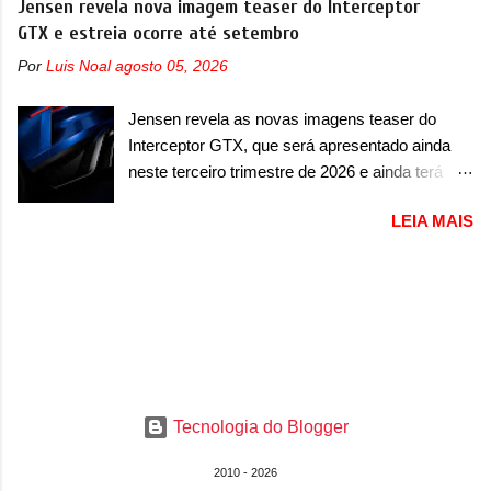
Jensen revela nova imagem teaser do Interceptor
imagens, a marca já confirmou que o Dune será
nome ou se é uma nova geração de um modelo
GTX e estreia ocorre até setembro
um carro muito exclusivo. Ao todo, serão
existente, o que poderia acontecer. Sabe-se
apenas sete unidades produzidas... para todo
Por
Luis Noal
agosto 05, 2026
apenas que o novo modelo em questão é um
mundo, ou seja, limitado demais. Ele será
SUV do porte médio (C) e que seu lançamento
equipado com um motor V10 Supercharger
Jensen revela as novas imagens teaser do
foi confirmado durante a Mesa Redonda
capaz de desenvolver cerca de 800cv que
Interceptor GTX, que será apresentado ainda
Nacional da Indústria Automotiva, organizada
separou a performance exótica da aventura i...
neste terceiro trimestre de 2026 e ainda terá
pelo Ministério dos Negócios e do Made in Italy
uma versão destinada para as pistas A Jensen
(MIMIT). Estiveram presentes Emanuele
LEIA MAIS
International Automotive (abreviação de JIA)
Cappellano, Diretor de Operações da Stellantis
apresentou uma nova imagem teaser que
Enlarged Europe, que foi o responsável por
mostra como será o Interceptor GTX, o
antecipar o lançamento. O novo modelo teve
esportivo que recolocará a marca no mercado.
uma imagem que mostra a traseira do SUV,
O granturismo (GT) apareceu em uma nova
onde aparece um pouco das lanternas, que
imagem de traseira, onde ele aparece o para-
serão horizontais e invadem a tampa do porta-
choque traseiro. A marca ainda confirmou que o
malas. As lanternas possuem uma iluminação
esportivo será apresentado no terceiro trimestre
horizontal. No para-lama traseiro, se n...
Tecnologia do Blogger
de 2026, ou seja, acontecerá entre os meses de
julho e setembro (e já estamos em agosto), ou
2010 - 2026
seja, a estreia deve aparecer neste mês ou até