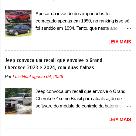
Apesar da invasão dos importados ter
começado apenas em 1990, no ranking isso só
foi sentido em 1994. Tanto, que neste ano,
possuem 9 carros inéditos nesse segmento, ao
LEIA MAIS
começar pelo Chevrolet Corsa, o mais
destacado deles no ranking que perdurou no
nosso mercado até início de 2012 e com
Jeep convoca um recall que envolve o Grand
certeza foi um grandioso lançamento da
Cherokee 2023 e 2024, com duas falhas
Chevrolet que assustou a concorrência. Nesse
Por
Luis Noal
agosto 04, 2026
ano também era lançada a nova geração do
Volkswagen Gol que depois de 14 anos
Jeep convoca um recall que envolve o Grand
ganhava uma nova geração feita do zero,
Cherokee 4xe no Brasil para atualização de
apelidada de "Bolinha" por suas formas
software do módulo de controle da bateria e
arredondadas. Além do Gol, outro Volkswagen
possível substituição do motor do ventilador A
fazia sua estréia no mercado. Era o Pointer,
LEIA MAIS
Jeep convocou no dia 10 de outubro de 2025
versão hatchback do Logus que chegava
um chamado que envolve os proprietários do
depois de um ano de atraso. A invasão de 1994
Grand Cherokee 4xe, em sua versão única