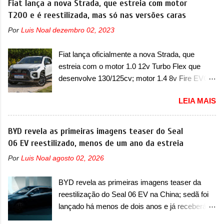
Fiat lança a nova Strada, que estreia com motor
foi marcava pelos franceses, alemães,
Limited, com unidades de ano/modelo 2023 e
T200 e é reestilizada, mas só nas versões caras
japoneses e coreanos que chegaram
2024. A marca norte-americana diz que as
arrancando corações em nosso mercado. Os
Por
Luis Noal
dezembro 02, 2023
unidades afetadas precisam retornar a uma
importados que mais se destacaram nas
concessionária mais próxima para a solução de
vendas em 1994 foram o Renault R19 que
Fiat lança oficialmente a nova Strada, que
dois problemas. O primeiro deles será uma
vinha em 3 versões de carroceria, sendo duas
estreia com o motor 1.0 12v Turbo Flex que
atualização do software do módulo de controle
do hatch e o sedan, a famosa Kia Besta, o Vol...
desenvolve 130/125cv; motor 1.4 8v Fire EVO
da bateria (AHCP e HCP). Para alguns veículos
Flex morre na picape A Fiat apresentou
envolvidos, também, será realizada a
LEIA MAIS
oficialmente a nova Strada, que aparece com
verificação e, se necessário, a substituição do
mudanças visuais e com uma nova opção de
motor do ventilador HVAC (aquecimento,
motor. Depois da picape compacta receber o
BYD revela as primeiras imagens teaser do Seal
ventilação e ar-condicionado). A marca também
câmbio automático CVT no ano passado, a Fiat
06 EV reestilizado, menos de um ano da estreia
confirmou que “foi identificada a possibilidade de
apresentou mudanças visuais e a estreia do
uma sobrecarga do microprocessador do
Por
Luis Noal
agosto 02, 2026
motor 1.0 12v Turbo Flex, conhecido como
Módulo de Controle da Bateria (BPCM), que
T200. Praticamente sem concorrentes, a Fiat
poderá causar a perda de força motriz,
BYD revela as primeiras imagens teaser da
Strada soube ser mutável com avanços
requerendo a atualização do software do
reestilização do Seal 06 EV na China; sedã foi
importantes que a concorrência nunca
modulo de...
lançado há menos de dois anos e já receberá a
conseguiu acompanhar e agora ela abre uma
sua primeira mudança A BYD revelou as
distância ainda maior com a chegada do motor