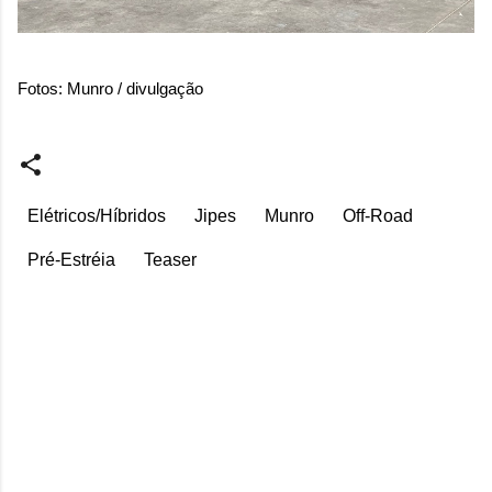
Fotos: Munro / divulgação
Elétricos/Híbridos
Jipes
Munro
Off-Road
Pré-Estréia
Teaser
C
o
m
e
n
t