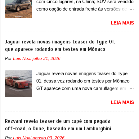
com cinco lugares, na China; SUV será vendido
para concorrer com uma série de outras
inferio...
como opção de entrada frente às versões de
minivans de porte similar, visto que por lá o
seis lugares A Zeekr confirmou o lançamento de
segmento ainda continua bastante vivo (e com
LEIA MAIS
uma configuração mais simples para os
várias opções). Em termos de design, a Xia se
interessados no 9X, na China. O SUV topo de
destaca por trazer uma dianteira com faróis
linha da marca poderá ser vendido com uma
Jaguar revela novas imagens teaser do Type 01,
retangulares e inclinados. Os faróis possuem
opção de cinco lugares, que ficará posicionada
que aparece rodando em testes em Mônaco
projetores em LED e uma parte superior com
abaixo da configuração de lançamento do SUV,
luzes diurnas (DRL) em LED na parte superior
Por
Luis Noal
julho 31, 2026
de seis lugares, dispostos em três filas de
dos faróis. Essas luzes se conectam entre si
bancos (2+2+2). Agora, o maior SUV da marca
por meio de uma barra em LED que passa
Jaguar revela novas imagens teaser do Type
será vendido com uma configuração padrão, de
abaixo da barra prateada que aparece na parte
01, dessa vez rodando em testes por Mônaco;
cinco lugares (2+3), que entrou em regime de
sup...
GT aparece com uma nova camuflagem em
pré-venda na China, indicando seu lançamento
tom vermelho A Jaguar apresentou as novas
para breve. Além disso, a marca divulgou as
LEIA MAIS
imagens teaser do Type 01 em testes pelas
primeiras imagens do interior com a nova
ruas de Mônaco. O modelo continua rodando
configuração. A principal mudança fica por
em testes e chegou no principado para o E-Prix
Rezvani revela teaser de um cupê com pegada
conta da segunda fila de bancos, que perde as
de Fórmula E, como apoio a equipe da Jaguar
off-road, o Dune, baseado em um Lamborghini
poltronas individuais por bancos mais
na competição. O elétrico aproveitou para
convencionais, de três lugares. Ao mesmo
Por
Luis Noal
agosto 03, 2026