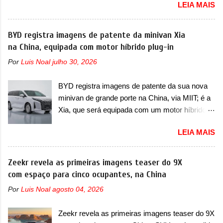
LEIA MAIS
primeiras imagens teaser de uma mudança
T200, que estreou nos irmãos Pulse e
visual para um dos seus menores sedãs
Fastback. "A Fiat Strada é mais do que uma
elétricos na China, pertencente à linha Ocean.
BYD registra imagens de patente da minivan Xia
picape, é uma verdadeira revolução no
Trata-se do Seal 06 EV, lançado no segundo
na China, equipada com motor híbrido plug-in
mercado automotivo. Há alguns anos era
semestre de 2025. Sim, há menos de um ano.
improvável pensar que uma picape chagaria ao
Por
Luis Noal
julho 30, 2026
O modelo agora passará a ser vendido com
topo do mercado brasileiro, algo que só a
mudanças visuais na dianteira e na traseira,
Strada fez. Mais do que isso: ela é a prova viva
BYD registra imagens de patente da sua nova
que vão atualizá-los para a identidade visual
que time que está ganhando se mexe sim. Ao
minivan de grande porte na China, via MIIT; é a
mais moderna da marca, mas ainda sem
longo da sua história, ela...
Xia, que será equipada com um motor híbrido
motivos para que essa mudança já seja tão
plug-in A BYD registrou as primeiras imagens
recente assim (o que não deve ter agradado em
LEIA MAIS
de patente de uma nova minivan, na China.
nada os primeiros consumidores). Pelas
Registradas no Ministério da Indústria e
imagens teaser, se percebe que o sedã contará
Tecnologia da Informação, o MIIT, a BYD Xia é
Zeekr revela as primeiras imagens teaser do 9X
com um novo para-choque na dianteira. Ele
uma nova minivan que a marca chinesa
com espaço para cinco ocupantes, na China
passa a trazer um vinco horizontal mais
apresentará aos consumidores chineses para
destacado que atravessa toda a dianteira do
Por
Luis Noal
agosto 04, 2026
além da minivan conhecida como Song Max.
sedã, passando logo abaixo do logotipo e dos
Equipada com um motor híbrido plug-in
faróis. Ele ainda possui um espaço para a placa
Zeekr revela as primeiras imagens teaser do 9X
(PHEV), a nova minivan vai colocar a marca
novo abaixo do vinco e uma nova entrada de ar