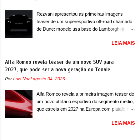
passar por uma série de localidades da cidade-
tempo, o SUV possui um assento do meio que
estado como a Sainte-Dévote, Praça do
pode reclinar e nele existe dois espaços de
Rezvani apresentou as primeiras imagens
Cassino e La Rascasse. Para ir a Mônaco, a
recarga por indução para smartphones...
teaser de um superesportivo off-road chamado
marca inglesa apresentou uma nova
de Dune; modelo usa base do Lamborghini
camuflagem ao elétrico que representa uma
Urus e proposta do Sterrato A Rezvani
interpretação artística com o combinado de
LEIA MAIS
apresentou as primeiras imagens teaser de um
traços monolíticos retos e circulares. O
novo superesportivo que vai oferecer aos seus
desenvolvimento do modelo ainda continua
consumidores. Trata-se do Dune, um cupê
Alfa Romeo revela teaser de um novo SUV para
acontecendo e a marca fala que, em relação ao
superesportivo que terá uma proposta off-road
2027, que pode ser a nova geração do Tonale
I-Pace (primeiro elétrico da Jaguar), o Type 01
assim como outros esportivos recentemente
ganhou uma série de aprimoramentos pelas
Por
Luis Noal
agosto 04, 2026
tiveram, como o Porsche 911 Dakar e o...
tecnologias comprovadas nas pistas pela
Lamborghini Huracán Sterrato. E o modelo
equipe campeã mundial de carros elétricos. A
Alfa Romeo revela a primeira imagem teaser de
italiano tem grande parte no desenvolvimento
marca comentou que o novo carro elétrico da
um novo utilitário esportivo do segmento médio,
do Dune. Baseado no Huracán, o Dune nasce
marca terá inversores ...
que estreia em 2027 na Europa com plataforma
com uma proposta similar ao que a marca
STLA Medium A Alfa Romeo revelou a primeira
apresentou com o Sterrato, mas com um
LEIA MAIS
imagem teaser de um novo utilitário esportivo
design ainda mais Mad Max – algo
da marca italiana, previsto para ser lançado em
característico da Rezvani. Junto com as
meados de 2027. O novo modelo não tem