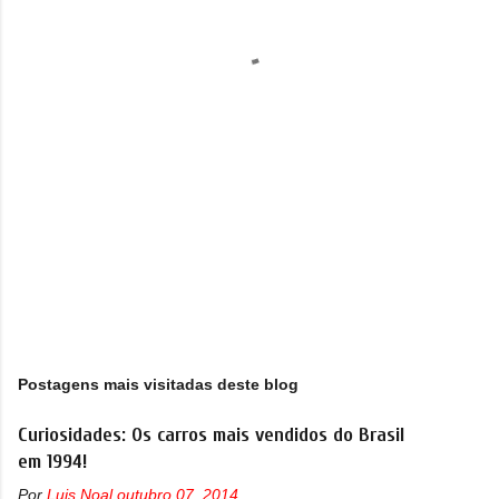
á
r
i
o
s
Postagens mais visitadas deste blog
Curiosidades: Os carros mais vendidos do Brasil
em 1994!
Por
Luis Noal
outubro 07, 2014