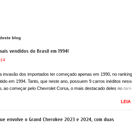
deste blog
mais vendidos do Brasil em 1994!
014
a invasão dos importados ter começado apenas em 1990, no ranking
ntido em 1994. Tanto, que neste ano, possuem 9 carros inéditos ness
, ao começar pelo Chevrolet Corsa, o mais destacado deles no rank
urou no nosso mercado até início de 2012 e com certeza foi um gran
LEIA
to da Chevrolet que assustou a concorrência. Nesse ano também e
a nova geração do Volkswagen Gol que depois de 14 anos ganhava 
ção feita do zero, apelidada de "Bolinha" por suas formas arredonda
que envolve o Grand Cherokee 2023 e 2024, com duas
ol, outro Volkswagen fazia sua estréia no mercado. Era o Pointer, 
k do Logus que chegava depois de um ano de atraso. A invasão de 