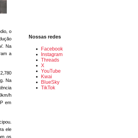
dio, o
Nossas redes
odução
V. Na
Facebook
ram a
Instagram
Threads
X
YouTube
 2,780
Kwai
kg. Na
BlueSky
tência
TikTok
00km/h
FP em
cipou.
ra ele
om os