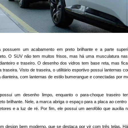
a possuem um acabamento em preto brilhante e a parte superi
preto. O SUV não tem muitos frisos, mas há uma musculatura na
 dianteiro e traseiro. O desenho dos vidros tem base reta, mas fic
 traseira. Visto de traseira, o utilitário esportivo possui lanternas 
dianteira, com lanternas de estilo bumerangue e conectadas por m
possui um desenho limpo, enquanto o para-choque traseiro t
to brilhante. Nele, a marca abriga o espaço para a placa ao centro
etores e a luz de ré. Por fim, ele possui um aerofólio que auxilia 
 um design bem moderno, que se destaca por vir com três telas. H