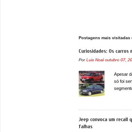
Postagens mais visitadas 
Curiosidades: Os carros 
Por
Luis Noal
outubro 07, 2
Apesar d
só foi se
segmento
que perd
lançamen
lançada 
nova gera
Jeep convoca um recall 
Além do G
falhas
hatchbac