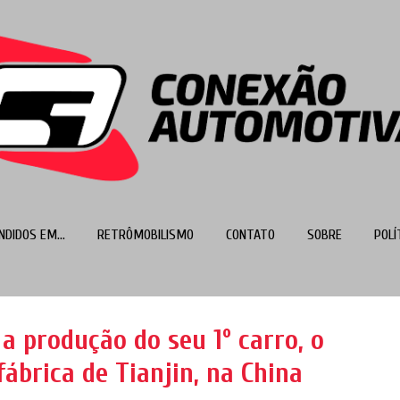
Pular para o conteúdo principal
NDIDOS EM...
RETRÔMOBILISMO
CONTATO
SOBRE
POLÍ
MAIS…
TOP 100
 a produção do seu 1º carro, o
fábrica de Tianjin, na China