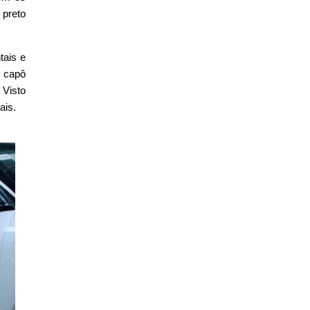
 preto
tais e
O capô
 Visto
ais.