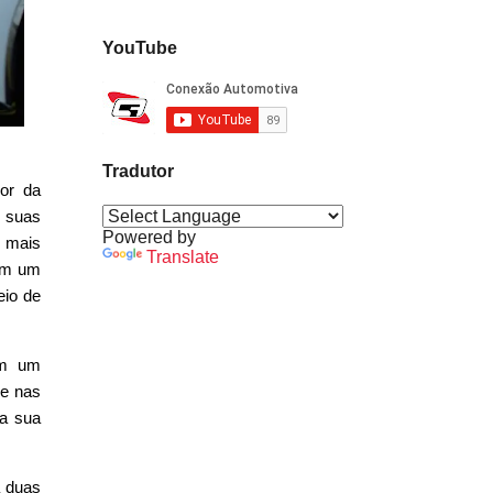
YouTube
Tradutor
or da
s suas
Powered by
a mais
Translate
com um
eio de
em um
 e nas
na sua
á duas