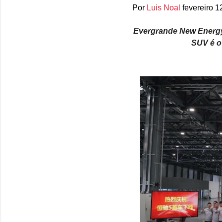
Por
Luis Noal
fevereiro 1
Evergrande New Energy i
SUV é o