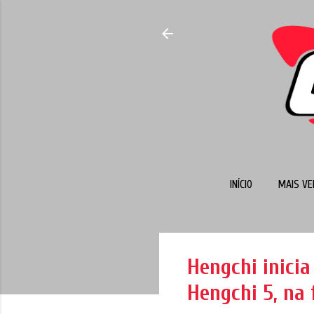
INÍCIO
MAIS VE
Hengchi inicia
Hengchi 5, na 