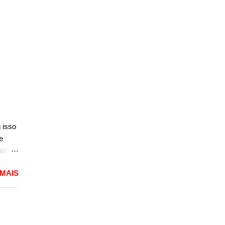
 isso
e
ing
dioso
 MAIS
ra
uma
das.
versão
1994