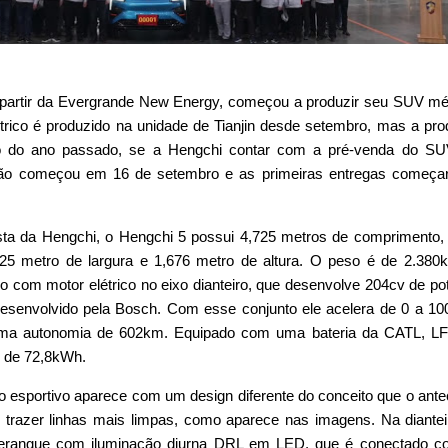
 partir da Evergrande New Energy, começou a produzir seu SUV mé
trico é produzido na unidade de Tianjin desde setembro, mas a pr
o do ano passado, se a Hengchi contar com a pré-venda do SU
ção começou em 16 de setembro e as primeiras entregas começa
ta da Hengchi, o Hengchi 5 possui 4,725 metros de comprimento,
925 metro de largura e 1,676 metro de altura. O peso é de 2.380
o com motor elétrico no eixo dianteiro, que desenvolve 204cv de po
esenvolvido pela Bosch. Com esse conjunto ele acelera de 0 a 1
ma autonomia de 602km. Equipado com uma bateria da CATL, L
, de 72,8kWh.
rio esportivo aparece com um design diferente do conceito que o ante
 trazer linhas mais limpas, como aparece nas imagens. Na diantei
merangue com iluminação diurna DRL em LED, que é conectado c