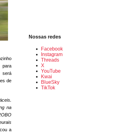
Nossas redes
Facebook
Instagram
ozinho
Threads
X
R para
YouTube
 será
Kwai
ões de
BlueSky
TikTok
áceis.
ing na
a ROBO
eurais
acou a