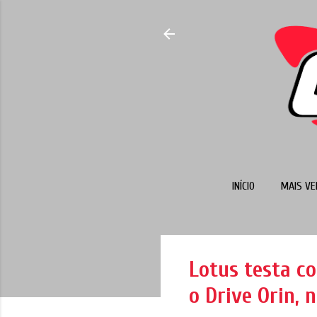
INÍCIO
MAIS VE
Lotus testa c
o Drive Orin, 