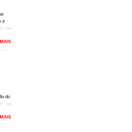
ue
y e
rmos
 MAIS
lou as
 mais
pacto
s de
 um
A10.
mais
ção do
ado
mited,
 MAIS
as
a a
e do