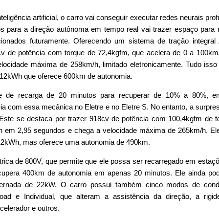
ligência artificial, o carro vai conseguir executar redes neurais pro
ios para a direção autônoma em tempo real vai trazer espaço para
cionados futuramente. Oferecendo um sistema de tração integra
v de potência com torque de 72,4kgfm, que acelera de 0 a 100k
locidade máxima de 258km/h, limitado eletronicamente. Tudo isso
112kWh que oferece 600km de autonomia.
de de recarga de 20 minutos para recuperar de 10% a 80%, 
eia com essa mecânica no Eletre e no Eletre S. No entanto, a surpres
 Este se destaca por trazer 918cv de potência com 100,4kgfm de t
/h em 2,95 segundos e chega a velocidade máxima de 265km/h. E
12kWh, mas oferece uma autonomia de 490km.
étrica de 800V, que permite que ele possa ser recarregado em estaç
cupera 400km de autonomia em apenas 20 minutos. Ele ainda pod
lternada de 22kW. O carro possui também cinco modos de cond
oad e Individual, que alteram a assistência da direção, a rigi
celerador e outros.