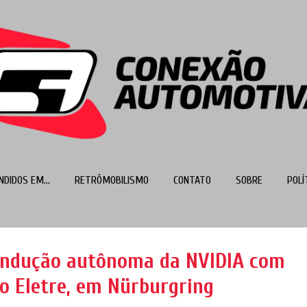
Pular para o conteúdo principal
NDIDOS EM...
RETRÔMOBILISMO
CONTATO
SOBRE
POLÍ
MAIS…
TOP 100
ondução autônoma da NVIDIA com
no Eletre, em Nürburgring