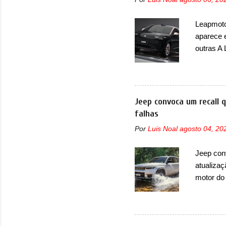
Leapmotor
aparece 
outras A
de portfó
modelo c
primeira
esportiva
Jeep convoca um recall 
elétrico
falhas
compacto
Por
Luis Noal
agosto 04, 20
design j
Basicame
Jeep con
bastante
atualizaç
retangula
motor do
que envo
com unid
unidades
solução d