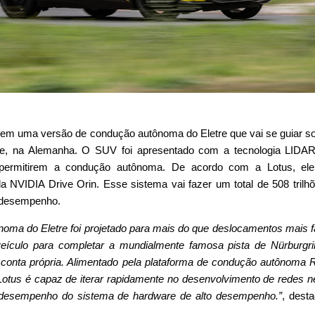
o em uma versão de condução autônoma do Eletre que vai se guiar s
ife, na Alemanha. O SUV foi apresentado com a tecnologia LIDA
permitirem a condução autônoma. De acordo com a Lotus, ele
 NVIDIA Drive Orin. Esse sistema vai fazer um total de 508 trilh
 desempenho.
noma do Eletre foi projetado para mais do que deslocamentos mais f
 veículo para completar a mundialmente famosa pista de Nürburgr
 conta própria. Alimentado pela plataforma de condução autônom
otus é capaz de iterar rapidamente no desenvolvimento de redes n
o desempenho do sistema de hardware de alto desempenho.”
, dest