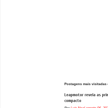
r
i
o
s
Postagens mais visitadas 
Leapmotor revela as pri
compacto
Por
Luis Noal
agosto 06, 20