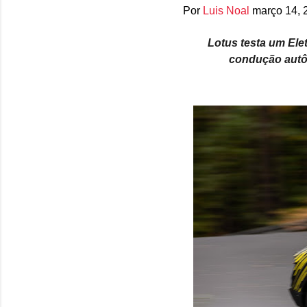
Por
Luis Noal
março 14, 
Lotus testa um Ele
condução autô