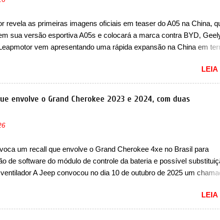
 revela as primeiras imagens oficiais em teaser do A05 na China, q
em sua versão esportiva A05s e colocará a marca contra BYD, Geel
 Leapmotor vem apresentando uma rápida expansão na China em te
lio. Apoiada pela Stellantis, a marca confirmou a estreia de um novo
LEIA
ompacto à sua linha. Posicionado entre o T03 e o B05, a marca reve
s imagens teaser do A05, que nas imagens apareceu em sua versão
, o A05s. Previsto para ser lançado ainda neste ano na China, o com
que envolve o Grand Cherokee 2023 e 2024, com duas
 colocará a Leapmotor para concorrer com uma série de outras marca
s, como BYD Dolphin e Geely EX2. Visualmente, o A05 conta com
26
á visto por outros modelos da marca, em especial do SUV compacto 
nte sendo o hatch do SUV, o A05 nasce com um design que está
voca um recall que envolve o Grand Cherokee 4xe no Brasil para
 vinculado ao SUV. Na dianteira, ele possui faróis com um desenho 
ão de software do módulo de controle da bateria e possível substitui
r, com um pequeno prolongamento para as laterais. Os faróis cont...
 ventilador A Jeep convocou no dia 10 de outubro de 2025 um cham
lve os proprietários do Grand Cherokee 4xe, em sua versão única Li
LEIA
ades de ano/modelo 2023 e 2024. A marca norte-americana diz que 
 afetadas precisam retornar a uma concessionária mais próxima par
e dois problemas. O primeiro deles será uma atualização do softwar