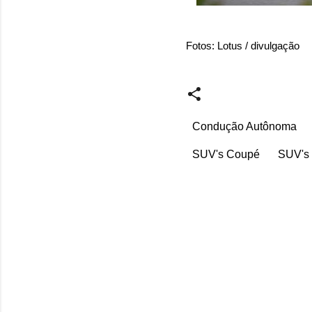
Fotos: Lotus / divulgação
Condução Autônoma
SUV's Coupé
SUV's 
C
o
m
e
n
t
á