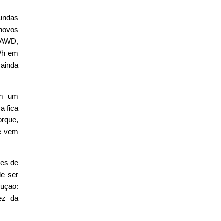
fundas
 novos
l AWD,
m/h em
 ainda
em um
a fica
orque,
le vem
ões de
e ser
ução:
dez da