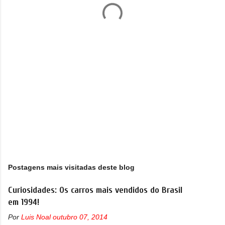
r
i
o
s
Postagens mais visitadas deste blog
Curiosidades: Os carros mais vendidos do Brasil
em 1994!
Por
Luis Noal
outubro 07, 2014