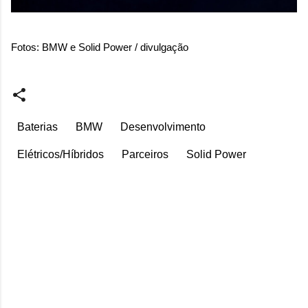
Fotos: BMW e Solid Power / divulgação
Baterias
BMW
Desenvolvimento
Elétricos/Híbridos
Parceiros
Solid Power
C
o
m
e
n
t
á