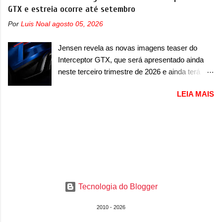
nome ou se é uma nova geração de um modelo
GTX e estreia ocorre até setembro
um carro muito exclusivo. Ao todo, serão
existente, o que poderia acontecer. Sabe-se
apenas sete unidades produzidas... para todo
Por
Luis Noal
agosto 05, 2026
apenas que o novo modelo em questão é um
mundo, ou seja, limitado demais. Ele será
SUV do porte médio (C) e que seu lançamento
equipado com um motor V10 Supercharger
Jensen revela as novas imagens teaser do
foi confirmado durante a Mesa Redonda
capaz de desenvolver cerca de 800cv que
Interceptor GTX, que será apresentado ainda
Nacional da Indústria Automotiva, organizada
separou a performance exótica da aventura i...
neste terceiro trimestre de 2026 e ainda terá
pelo Ministério dos Negócios e do Made in Italy
uma versão destinada para as pistas A Jensen
(MIMIT). Estiveram presentes Emanuele
LEIA MAIS
International Automotive (abreviação de JIA)
Cappellano, Diretor de Operações da Stellantis
apresentou uma nova imagem teaser que
Enlarged Europe, que foi o responsável por
mostra como será o Interceptor GTX, o
antecipar o lançamento. O novo modelo teve
esportivo que recolocará a marca no mercado.
uma imagem que mostra a traseira do SUV,
O granturismo (GT) apareceu em uma nova
onde aparece um pouco das lanternas, que
imagem de traseira, onde ele aparece o para-
serão horizontais e invadem a tampa do porta-
choque traseiro. A marca ainda confirmou que o
malas. As lanternas possuem uma iluminação
esportivo será apresentado no terceiro trimestre
horizontal. No para-lama traseiro, se n...
Tecnologia do Blogger
de 2026, ou seja, acontecerá entre os meses de
julho e setembro (e já estamos em agosto), ou
2010 - 2026
seja, a estreia deve aparecer neste mês ou até