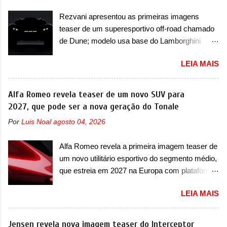
tempo, o SUV possui um assento do meio que
estado como a Sainte-Dévote, Praça do
pode reclinar e nele existe dois espaços de
Rezvani apresentou as primeiras imagens
Cassino e La Rascasse. Para ir a Mônaco, a
recarga por indução para smartphones...
teaser de um superesportivo off-road chamado
marca inglesa apresentou uma nova
de Dune; modelo usa base do Lamborghini
camuflagem ao elétrico que representa uma
Urus e proposta do Sterrato A Rezvani
interpretação artística com o combinado de
LEIA MAIS
apresentou as primeiras imagens teaser de um
traços monolíticos retos e circulares. O
novo superesportivo que vai oferecer aos seus
desenvolvimento do modelo ainda continua
consumidores. Trata-se do Dune, um cupê
Alfa Romeo revela teaser de um novo SUV para
acontecendo e a marca fala que, em relação ao
superesportivo que terá uma proposta off-road
2027, que pode ser a nova geração do Tonale
I-Pace (primeiro elétrico da Jaguar), o Type 01
assim como outros esportivos recentemente
ganhou uma série de aprimoramentos pelas
Por
Luis Noal
agosto 04, 2026
tiveram, como o Porsche 911 Dakar e o...
tecnologias comprovadas nas pistas pela
Lamborghini Huracán Sterrato. E o modelo
equipe campeã mundial de carros elétricos. A
Alfa Romeo revela a primeira imagem teaser de
italiano tem grande parte no desenvolvimento
marca comentou que o novo carro elétrico da
um novo utilitário esportivo do segmento médio,
do Dune. Baseado no Huracán, o Dune nasce
marca terá inversores ...
que estreia em 2027 na Europa com plataforma
com uma proposta similar ao que a marca
STLA Medium A Alfa Romeo revelou a primeira
apresentou com o Sterrato, mas com um
LEIA MAIS
imagem teaser de um novo utilitário esportivo
design ainda mais Mad Max – algo
da marca italiana, previsto para ser lançado em
característico da Rezvani. Junto com as
meados de 2027. O novo modelo não tem
Jensen revela nova imagem teaser do Interceptor
imagens, a marca já confirmou que o Dune será