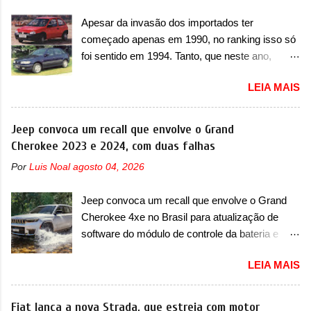
Apesar da invasão dos importados ter
começado apenas em 1990, no ranking isso só
foi sentido em 1994. Tanto, que neste ano,
possuem 9 carros inéditos nesse segmento, ao
LEIA MAIS
começar pelo Chevrolet Corsa, o mais
destacado deles no ranking que perdurou no
nosso mercado até início de 2012 e com
Jeep convoca um recall que envolve o Grand
certeza foi um grandioso lançamento da
Cherokee 2023 e 2024, com duas falhas
Chevrolet que assustou a concorrência. Nesse
Por
Luis Noal
agosto 04, 2026
ano também era lançada a nova geração do
Volkswagen Gol que depois de 14 anos
Jeep convoca um recall que envolve o Grand
ganhava uma nova geração feita do zero,
Cherokee 4xe no Brasil para atualização de
apelidada de "Bolinha" por suas formas
software do módulo de controle da bateria e
arredondadas. Além do Gol, outro Volkswagen
possível substituição do motor do ventilador A
fazia sua estréia no mercado. Era o Pointer,
LEIA MAIS
Jeep convocou no dia 10 de outubro de 2025
versão hatchback do Logus que chegava
um chamado que envolve os proprietários do
depois de um ano de atraso. A invasão de 1994
Grand Cherokee 4xe, em sua versão única
Fiat lança a nova Strada, que estreia com motor
foi marcava pelos franceses, alemães,