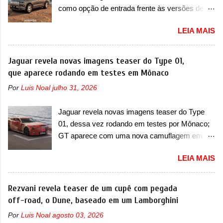
para concorrer com uma série de outras
inferio...
como opção de entrada frente às versões de
minivans de porte similar, visto que por lá o
seis lugares A Zeekr confirmou o lançamento de
segmento ainda continua bastante vivo (e com
LEIA MAIS
uma configuração mais simples para os
várias opções). Em termos de design, a Xia se
interessados no 9X, na China. O SUV topo de
destaca por trazer uma dianteira com faróis
linha da marca poderá ser vendido com uma
Jaguar revela novas imagens teaser do Type 01,
retangulares e inclinados. Os faróis possuem
opção de cinco lugares, que ficará posicionada
que aparece rodando em testes em Mônaco
projetores em LED e uma parte superior com
abaixo da configuração de lançamento do SUV,
luzes diurnas (DRL) em LED na parte superior
Por
Luis Noal
julho 31, 2026
de seis lugares, dispostos em três filas de
dos faróis. Essas luzes se conectam entre si
bancos (2+2+2). Agora, o maior SUV da marca
por meio de uma barra em LED que passa
Jaguar revela novas imagens teaser do Type
será vendido com uma configuração padrão, de
abaixo da barra prateada que aparece na parte
01, dessa vez rodando em testes por Mônaco;
cinco lugares (2+3), que entrou em regime de
sup...
GT aparece com uma nova camuflagem em
pré-venda na China, indicando seu lançamento
tom vermelho A Jaguar apresentou as novas
para breve. Além disso, a marca divulgou as
LEIA MAIS
imagens teaser do Type 01 em testes pelas
primeiras imagens do interior com a nova
ruas de Mônaco. O modelo continua rodando
configuração. A principal mudança fica por
em testes e chegou no principado para o E-Prix
Rezvani revela teaser de um cupê com pegada
conta da segunda fila de bancos, que perde as
de Fórmula E, como apoio a equipe da Jaguar
off-road, o Dune, baseado em um Lamborghini
poltronas individuais por bancos mais
na competição. O elétrico aproveitou para
convencionais, de três lugares. Ao mesmo
Por
Luis Noal
agosto 03, 2026
passar por uma série de localidades da cidade-