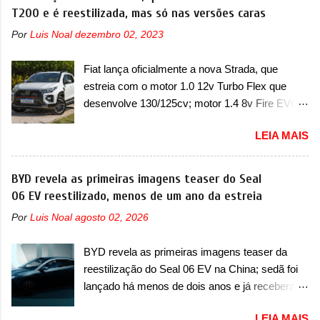
Limited, com unidades de ano/modelo 2023 e
T200 e é reestilizada, mas só nas versões caras
japoneses e coreanos que chegaram
2024. A marca norte-americana diz que as
arrancando corações em nosso mercado. Os
Por
Luis Noal
dezembro 02, 2023
unidades afetadas precisam retornar a uma
importados que mais se destacaram nas
concessionária mais próxima para a solução de
vendas em 1994 foram o Renault R19 que
Fiat lança oficialmente a nova Strada, que
dois problemas. O primeiro deles será uma
vinha em 3 versões de carroceria, sendo duas
estreia com o motor 1.0 12v Turbo Flex que
atualização do software do módulo de controle
do hatch e o sedan, a famosa Kia Besta, o Vol...
desenvolve 130/125cv; motor 1.4 8v Fire EVO
da bateria (AHCP e HCP). Para alguns veículos
Flex morre na picape A Fiat apresentou
envolvidos, também, será realizada a
LEIA MAIS
oficialmente a nova Strada, que aparece com
verificação e, se necessário, a substituição do
mudanças visuais e com uma nova opção de
motor do ventilador HVAC (aquecimento,
motor. Depois da picape compacta receber o
BYD revela as primeiras imagens teaser do Seal
ventilação e ar-condicionado). A marca também
câmbio automático CVT no ano passado, a Fiat
06 EV reestilizado, menos de um ano da estreia
confirmou que “foi identificada a possibilidade de
apresentou mudanças visuais e a estreia do
uma sobrecarga do microprocessador do
Por
Luis Noal
agosto 02, 2026
motor 1.0 12v Turbo Flex, conhecido como
Módulo de Controle da Bateria (BPCM), que
T200. Praticamente sem concorrentes, a Fiat
poderá causar a perda de força motriz,
BYD revela as primeiras imagens teaser da
Strada soube ser mutável com avanços
requerendo a atualização do software do
reestilização do Seal 06 EV na China; sedã foi
importantes que a concorrência nunca
modulo de...
lançado há menos de dois anos e já receberá a
conseguiu acompanhar e agora ela abre uma
sua primeira mudança A BYD revelou as
distância ainda maior com a chegada do motor
LEIA MAIS