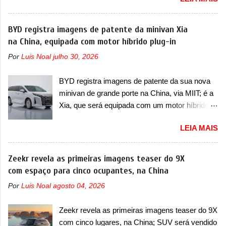
primeiras imagens teaser de uma mudança
T200, que estreou nos irmãos Pulse e
visual para um dos seus menores sedãs
Fastback. "A Fiat Strada é mais do que uma
elétricos na China, pertencente à linha Ocean.
BYD registra imagens de patente da minivan Xia
picape, é uma verdadeira revolução no
Trata-se do Seal 06 EV, lançado no segundo
na China, equipada com motor híbrido plug-in
mercado automotivo. Há alguns anos era
semestre de 2025. Sim, há menos de um ano.
improvável pensar que uma picape chagaria ao
Por
Luis Noal
julho 30, 2026
O modelo agora passará a ser vendido com
topo do mercado brasileiro, algo que só a
mudanças visuais na dianteira e na traseira,
Strada fez. Mais do que isso: ela é a prova viva
BYD registra imagens de patente da sua nova
que vão atualizá-los para a identidade visual
que time que está ganhando se mexe sim. Ao
minivan de grande porte na China, via MIIT; é a
mais moderna da marca, mas ainda sem
longo da sua história, ela...
Xia, que será equipada com um motor híbrido
motivos para que essa mudança já seja tão
plug-in A BYD registrou as primeiras imagens
recente assim (o que não deve ter agradado em
LEIA MAIS
de patente de uma nova minivan, na China.
nada os primeiros consumidores). Pelas
Registradas no Ministério da Indústria e
imagens teaser, se percebe que o sedã contará
Tecnologia da Informação, o MIIT, a BYD Xia é
Zeekr revela as primeiras imagens teaser do 9X
com um novo para-choque na dianteira. Ele
uma nova minivan que a marca chinesa
com espaço para cinco ocupantes, na China
passa a trazer um vinco horizontal mais
apresentará aos consumidores chineses para
destacado que atravessa toda a dianteira do
Por
Luis Noal
agosto 04, 2026
além da minivan conhecida como Song Max.
sedã, passando logo abaixo do logotipo e dos
Equipada com um motor híbrido plug-in
faróis. Ele ainda possui um espaço para a placa
Zeekr revela as primeiras imagens teaser do 9X
(PHEV), a nova minivan vai colocar a marca
novo abaixo do vinco e uma nova entrada de ar
com cinco lugares, na China; SUV será vendido