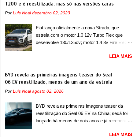
certeza foi um grandioso lançamento da
T200 e é reestilizada, mas só nas versões caras
confirmou que “foi identificada a possibilidade de
Chevrolet que assustou a concorrência. Nesse
uma sobrecarga do microprocessador do
Por
Luis Noal
dezembro 02, 2023
ano também era lançada a nova geração do
Módulo de Controle da Bateria (BPCM), que
Volkswagen Gol que depois de 14 anos
poderá causar a perda de força motriz,
Fiat lança oficialmente a nova Strada, que
ganhava uma nova geração feita do zero,
requerendo a atualização do software do
estreia com o motor 1.0 12v Turbo Flex que
apelidada de "Bolinha" por suas formas
modulo de...
desenvolve 130/125cv; motor 1.4 8v Fire EVO
arredondadas. Além do Gol, outro Volkswagen
Flex morre na picape A Fiat apresentou
fazia sua estréia no mercado. Era o Pointer,
LEIA MAIS
oficialmente a nova Strada, que aparece com
versão hatchback do Logus que chegava
mudanças visuais e com uma nova opção de
depois de um ano de atraso. A invasão de 1994
motor. Depois da picape compacta receber o
BYD revela as primeiras imagens teaser do Seal
foi marcava pelos franceses, alemães,
câmbio automático CVT no ano passado, a Fiat
06 EV reestilizado, menos de um ano da estreia
japoneses e coreanos que chegaram
apresentou mudanças visuais e a estreia do
arrancando corações em nosso mercado. Os
Por
Luis Noal
agosto 02, 2026
motor 1.0 12v Turbo Flex, conhecido como
importados que mais se destacaram nas
T200. Praticamente sem concorrentes, a Fiat
vendas em 1994 foram o Renault R19 que
BYD revela as primeiras imagens teaser da
Strada soube ser mutável com avanços
vinha em 3 versões de carroceria, sendo duas
reestilização do Seal 06 EV na China; sedã foi
importantes que a concorrência nunca
do hatch e o sedan, a famosa Kia Besta, o Vol...
lançado há menos de dois anos e já receberá a
conseguiu acompanhar e agora ela abre uma
sua primeira mudança A BYD revelou as
distância ainda maior com a chegada do motor
LEIA MAIS
primeiras imagens teaser de uma mudança