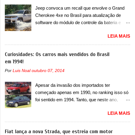
imagens apareceu em sua versão mais
Jeep convoca um recall que envolve o Grand
esportiva, o A05s. Previsto para ser lançado
Cherokee 4xe no Brasil para atualização de
ainda neste ano na China, o compacto elétrico
software do módulo de controle da bateria e
colocará a Leapmotor para concorrer com uma
possível substituição do motor do ventilador A
série de outras marcas de compactos, como
LEIA MAIS
Jeep convocou no dia 10 de outubro de 2025
BYD Dolphin e Geely EX2. Visualmente, o A05
um chamado que envolve os proprietários do
conta com um design já visto por outros
Grand Cherokee 4xe, em sua versão única
Curiosidades: Os carros mais vendidos do Brasil
modelos da marca, em especial do SUV
Limited, com unidades de ano/modelo 2023 e
em 1994!
compacto A10. Basicamente sendo o hatch do
2024. A marca norte-americana diz que as
SUV, o A05 nasce com um design que está
Por
Luis Noal
outubro 07, 2014
unidades afetadas precisam retornar a uma
bastante vinculado ao SUV. Na dianteira, ele
concessionária mais próxima para a solução de
possui faróis com um desenho mais retangular,
Apesar da invasão dos importados ter
dois problemas. O primeiro deles será uma
com um pequeno prolongamento para as
começado apenas em 1990, no ranking isso só
atualização do software do módulo de controle
laterais. Os faróis cont...
foi sentido em 1994. Tanto, que neste ano,
da bateria (AHCP e HCP). Para alguns veículos
possuem 9 carros inéditos nesse segmento, ao
envolvidos, também, será realizada a
LEIA MAIS
começar pelo Chevrolet Corsa, o mais
verificação e, se necessário, a substituição do
destacado deles no ranking que perdurou no
motor do ventilador HVAC (aquecimento,
nosso mercado até início de 2012 e com
Fiat lança a nova Strada, que estreia com motor
ventilação e ar-condicionado). A marca também