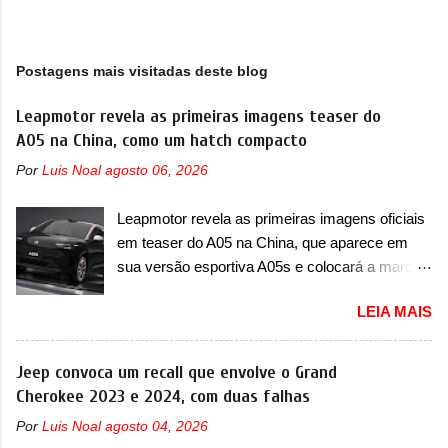
Postagens mais visitadas deste blog
Leapmotor revela as primeiras imagens teaser do
A05 na China, como um hatch compacto
Por
Luis Noal
agosto 06, 2026
Leapmotor revela as primeiras imagens oficiais
em teaser do A05 na China, que aparece em
sua versão esportiva A05s e colocará a marca
contra BYD, Geely e outras A Leapmotor vem
LEIA MAIS
apresentando uma rápida expansão na China
em termos de portfólio. Apoiada pela Stellantis,
a marca confirmou a estreia de um novo
Jeep convoca um recall que envolve o Grand
modelo compacto à sua linha. Posicionado
Cherokee 2023 e 2024, com duas falhas
entre o T03 e o B05, a marca revelou as
Por
Luis Noal
agosto 04, 2026
primeiras imagens teaser do A05, que nas