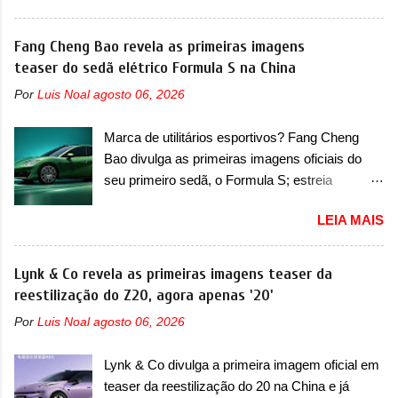
T200, que estreou nos irmãos Pulse e
visual para um dos seus menores sedãs
Fastback. "A Fiat Strada é mais do que uma
elétricos na China, pertencente à linha Ocean.
Fang Cheng Bao revela as primeiras imagens
picape, é uma verdadeira revolução no
Trata-se do Seal 06 EV, lançado no segundo
teaser do sedã elétrico Formula S na China
mercado automotivo. Há alguns anos era
semestre de 2025. Sim, há menos de um ano.
improvável pensar que uma picape chagaria ao
Por
Luis Noal
agosto 06, 2026
O modelo agora passará a ser vendido com
topo do mercado brasileiro, algo que só a
mudanças visuais na dianteira e na traseira,
Strada fez. Mais do que isso: ela é a prova viva
Marca de utilitários esportivos? Fang Cheng
que vão atualizá-los para a identidade visual
que time que está ganhando se mexe sim. Ao
Bao divulga as primeiras imagens oficiais do
mais moderna da marca, mas ainda sem
longo da sua história, ela...
seu primeiro sedã, o Formula S; estreia
motivos para que essa mudança já seja tão
acontece ainda em 2026 Lançada em 2023
recente assim (o que não deve ter agradado em
LEIA MAIS
como uma marca com utilitários esportivos, a
nada os primeiros consumidores). Pelas
Fang Cheng Bao nasceu como uma empresa
imagens teaser, se percebe que o sedã contará
voltada a desenvolver utilitários esportivos com
Lynk & Co revela as primeiras imagens teaser da
com um novo para-choque na dianteira. Ele
uma pegada mais off-road. E isso funcionou
reestilização do Z20, agora apenas '20'
passa a trazer um vinco horizontal mais
muito bem com o lançamento dos modelos Bao
destacado que atravessa toda a dianteira do
Por
Luis Noal
agosto 06, 2026
5 e Bao 8, além do Tai 3 e Tai 7. Agora, a marca
sedã, passando logo abaixo do logotipo e dos
confirmou que vai entrar de vez no segmento
faróis. Ele ainda possui um espaço para a placa
Lynk & Co divulga a primeira imagem oficial em
de... sedãs. Antecipado por imagens teaser, o
novo abaixo do vinco e uma nova entrada de ar
teaser da reestilização do 20 na China e já
Formula S será o primeiro três volumes da