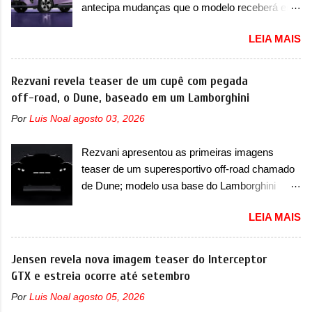
inferio...
antecipa mudanças que o modelo receberá em
Fang Cheng Bao, que parece se perder na sua
sua dianteira A Lynk & Co confirmou que vai
identidade com a Denza. Até o momento, a
LEIA MAIS
apresentar na China as primeiras mudanças
marca divulgou algumas imagens externas e
para o Z20, um misto de hatch com SUV que é
informações sobre o sedã, que terá seu
vendido no mercado chinês desde o
Rezvani revela teaser de um cupê com pegada
lançamento ainda neste ano de 2026. Em
lançamento, em 2024. Agora, o modelo passará
off-road, o Dune, baseado em um Lamborghini
termos de design, o Formula S segue
por sua primeira mudança visual e também
basicamente as mesmas linhas do conceito
Por
Luis Noal
agosto 03, 2026
mudará de nome. Vendido na Europa como 02
que o antecipou no Salão de Pequim, que
e Z20 na China, o elétrico passará a ser
aconteceu no primeiro semestre. Na dianteira, o
Rezvani apresentou as primeiras imagens
vendido na China apenas como ‘20’. Junto das
sedã conta com faróis mais quadrados e
teaser de um superesportivo off-road chamado
mudanças visuais, a marca confirmou que ele
compactos, com luzes ...
de Dune; modelo usa base do Lamborghini
pode ser um dos primeiros produtos da
Urus e proposta do Sterrato A Rezvani
empresa a usar um novo motor elétrico.
LEIA MAIS
apresentou as primeiras imagens teaser de um
Chamado de ’16 em 1’, também chamado de
novo superesportivo que vai oferecer aos seus
Thunder, ele apresenta uma melhoria de
consumidores. Trata-se do Dune, um cupê
Jensen revela nova imagem teaser do Interceptor
eficiência térmica e integra 12 elementos de
superesportivo que terá uma proposta off-road
GTX e estreia ocorre até setembro
hardware. Entre eles, motor elétrico, controlador
assim como outros esportivos recentemente
de motor, redutor, conversor CC-CC, OBC,
Por
Luis Noal
agosto 05, 2026
tiveram, como o Porsche 911 Dakar e o...
PDU, HBMS, LBMS, VCU, TMS, controle ativo