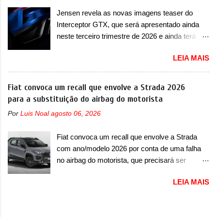
Lamborghini Huracán Sterrato. E o modelo
de pré-carga e gateway de domínio de energia.
Jensen revela as novas imagens teaser do
italiano tem grande parte no desenvolvimento
Há mais quatro recursos de software como
Interceptor GTX, que será apresentado ainda
do Dune. Baseado no Huracán, o Dune nasce
gerenciamento...
neste terceiro trimestre de 2026 e ainda terá
com uma proposta similar ao que a marca
uma versão destinada para as pistas A Jensen
apresentou com o Sterrato, mas com um
LEIA MAIS
International Automotive (abreviação de JIA)
design ainda mais Mad Max – algo
apresentou uma nova imagem teaser que
característico da Rezvani. Junto com as
mostra como será o Interceptor GTX, o
Fiat convoca um recall que envolve a Strada 2026
imagens, a marca já confirmou que o Dune será
esportivo que recolocará a marca no mercado.
para a substituição do airbag do motorista
um carro muito exclusivo. Ao todo, serão
O granturismo (GT) apareceu em uma nova
apenas sete unidades produzidas... para todo
Por
Luis Noal
agosto 06, 2026
imagem de traseira, onde ele aparece o para-
mundo, ou seja, limitado demais. Ele será
choque traseiro. A marca ainda confirmou que o
equipado com um motor V10 Supercharger
Fiat convoca um recall que envolve a Strada
esportivo será apresentado no terceiro trimestre
capaz de desenvolver cerca de 800cv que
com ano/modelo 2026 por conta de uma falha
de 2026, ou seja, acontecerá entre os meses de
separou a performance exótica da aventura i...
no airbag do motorista, que precisará ser
julho e setembro (e já estamos em agosto), ou
substituído A Fiat convocou um recall no dia 24
seja, a estreia deve aparecer neste mês ou até
LEIA MAIS
de outubro de 2025 que envolve os proprietários
o dia 30 de setembro. A marca confirmou que
da Strada no Brasil. O chamado envolve
vai apresentar um "protótipo de pré-produção,
unidades com ano/modelo 2026 da picape
de altíssimo desempenho, exclusivo para