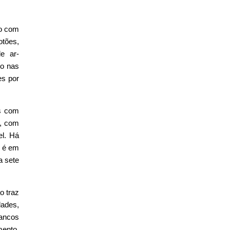
ro com
otões,
e ar-
do nas
es por
os com
l, com
el. Há
r é em
a sete
o traz
dades,
ancos
mento,