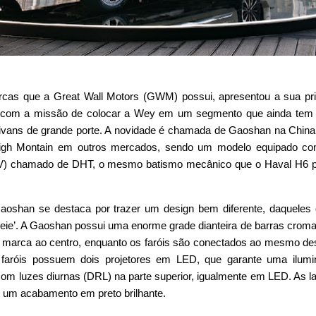
cas que a Great Wall Motors (GWM) possui, apresentou a sua pr
a com a missão de colocar a Wey em um segmento que ainda tem 
nivans de grande porte. A novidade é chamada de Gaoshan na Chin
igh Montain em outros mercados, sendo um modelo equipado c
HEV) chamado de DHT, o mesmo batismo mecânico que o Haval H6 
oshan se destaca por trazer um design bem diferente, daqueles
eie’. A Gaoshan possui uma enorme grade dianteira de barras crom
da marca ao centro, enquanto os faróis são conectados ao mesmo d
faróis possuem dois projetores em LED, que garante uma ilumi
com luzes diurnas (DRL) na parte superior, igualmente em LED. As la
 um acabamento em preto brilhante.