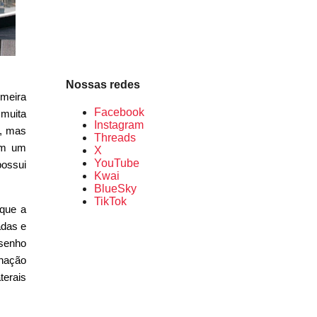
Nossas redes
imeira
Facebook
muita
Instagram
a, mas
Threads
om um
X
YouTube
possui
Kwai
BlueSky
TikTok
 que a
adas e
esenho
nação
terais