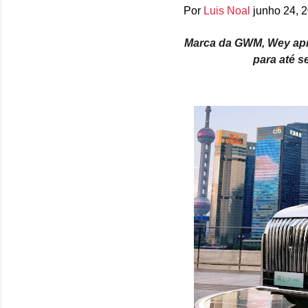
Por
Luis Noal
junho 24, 
Marca da GWM, Wey apr
para até s