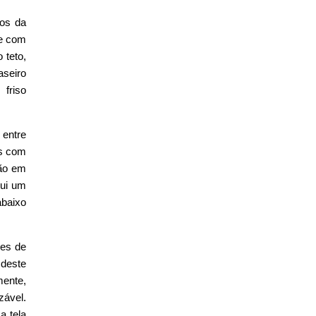
dos da
ce com
 teto,
aseiro
 friso
 entre
is com
ção em
sui um
abaixo
zes de
 deste
mente,
zável.
a tela