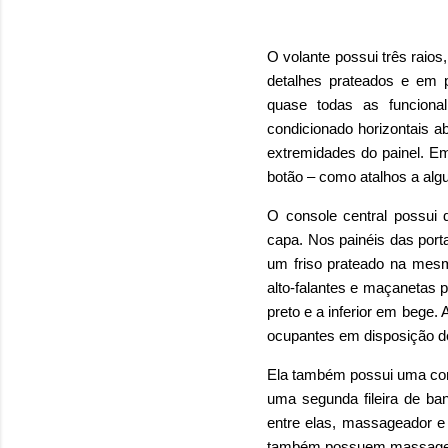
O volante possui três raio
detalhes prateados e em p
quase todas as funcional
condicionado horizontais ab
extremidades do painel. Em
botão – como atalhos a alg
O console central possui 
capa. Nos painéis das port
um friso prateado na mesm
alto-falantes e maçanetas 
preto e a inferior em bege.
ocupantes em disposição 
Ela também possui uma conf
uma segunda fileira de ban
entre elas, massageador 
também possuem massagead