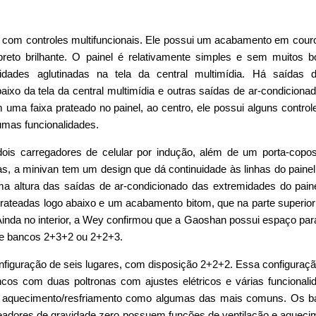
s, com controles multifuncionais. Ele possui um acabamento em cou
reto brilhante. O painel é relativamente simples e sem muitos b
idades aglutinadas na tela da central multimídia. Há saídas d
aixo da tela da central multimídia e outras saídas de ar-condiciona
 uma faixa prateado no painel, ao centro, ele possui alguns control
umas funcionalidades.
dois carregadores de celular por indução, além de um porta-cop
as, a minivan tem um design que dá continuidade às linhas do paine
a altura das saídas de ar-condicionado das extremidades do pain
prateadas logo abaixo e um acabamento bitom, que na parte superio
 Ainda no interior, a Wey confirmou que a Gaoshan possui espaço par
de bancos 2+3+2 ou 2+2+3.
iguração de seis lugares, com disposição 2+2+2. Essa configuraçã
cos com duas poltronas com ajustes elétricos e várias funcionali
e aquecimento/resfriamento como algumas das mais comuns. Os b
ores de gravidade zero possuem funções de ventilação e aqueci