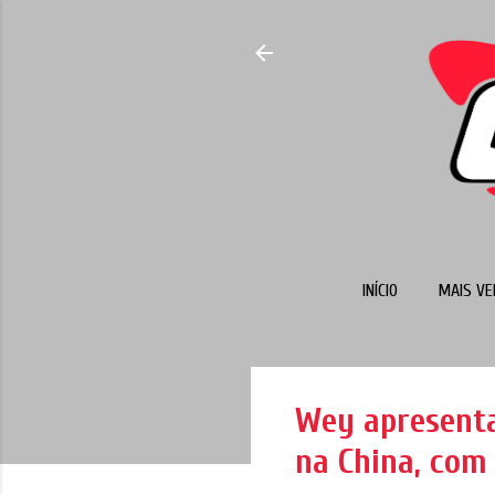
INÍCIO
MAIS VE
Wey apresenta
na China, com