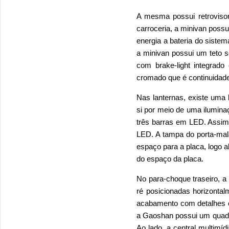
A mesma possui retrovisor
carroceria, a minivan poss
energia a bateria do siste
a minivan possui um teto s
com brake-light integrado 
cromado que é continuidade 
Nas lanternas, existe uma 
si por meio de uma ilumina
três barras em LED. Assim
LED. A tampa do porta-mal
espaço para a placa, logo a
do espaço da placa.
No para-choque traseiro, a 
ré posicionadas horizonta
acabamento com detalhes cr
a Gaoshan possui um quadro
Ao lado, a central multimí