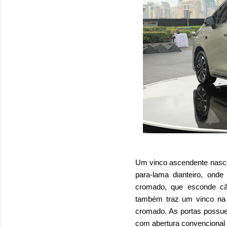
Um vinco ascendente nasce 
para-lama dianteiro, ond
cromado, que esconde câ
também traz um vinco na p
cromado. As portas possue
com abertura convencional e