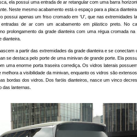
sca, ela possui uma entrada de ar retangular com uma barra horizont
nte. Neste mesmo acabamento está o espaço para a placa dianteira
iro possui apenas um friso cromado em ‘U’, que nas extremidades la
entradas de ar com um acabamento em plástico preto. No ca
o prolongamento da grade dianteira com uma régua cromada na 
 dianteira.
ascem a partir das extremidades da grade dianteira e se conectam
shan se destaca pelo porte de uma minivan de grande porte. Ela poss
om uma enorme porta traseira corrediça. Os vidros laterais possu
que melhora a visibilidade da minivan, enquanto os vidros são extenso
 bordas dos vidros. Dos faróis dianteiros, nasce um vinco decre
 das lanternas.