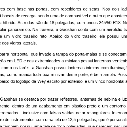
es com base nas portas, com repetidores de setas. Nos dois la
ui bocais de recarga, sendo uma de combustível e outra que abaste
ma híbrido. As rodas são de 18 polegadas, com pneus 245/50 R18. No
olar panorâmico. Na traseira, a Gaoshan conta com um aerofólio tr
e um vidro traseiro reto. Abaixo do vidro traseiro, ele possui um
dos vidros laterais.
barra horizontal, que invade a tampa do porta-malas e se conectam
ção em LED e nas extremidades a minivan possui lanternas vertica
 como os faróis, a Gaoshan possui lanternas inteiras com ilumina
as, como manda toda boa minivan deste porte, é bem ampla. Pos
baixo do logotipo da Wey escrito por extenso, e um vinco horizontal 
Gaoshan se destaca por trazer refletores, lanternas de neblina e lu
lmente, dentro de um acabamento em plástico preto e um contorno
omados – inclusive com falsas saídas de ar retangulares. Interna
 de instrumentos com uma tela de 12,5 polegadas, que é personali
dia também possui uma tela de 12,5 polegadas, que parecem ser um