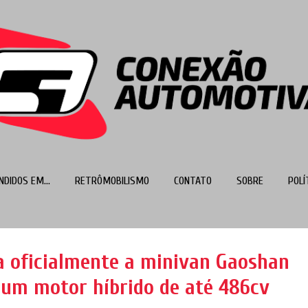
Pular para o conteúdo principal
NDIDOS EM...
RETRÔMOBILISMO
CONTATO
SOBRE
POLÍ
MAIS…
TOP 100
 oficialmente a minivan Gaoshan
 um motor híbrido de até 486cv