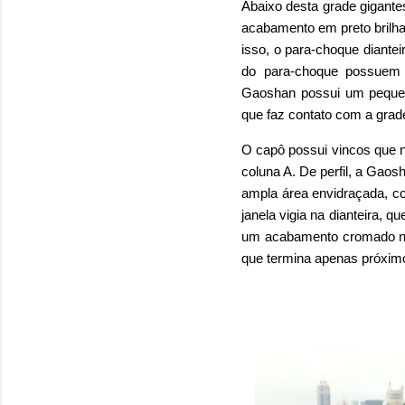
Abaixo desta grade gigante
acabamento em preto brilha
isso, o para-choque diante
do para-choque possuem 
Gaoshan possui um pequen
que faz contato com a grade
O capô possui vincos que n
coluna A. De perfil, a Gao
ampla área envidraçada, c
janela vigia na dianteira, 
um acabamento cromado nas
que termina apenas próximo