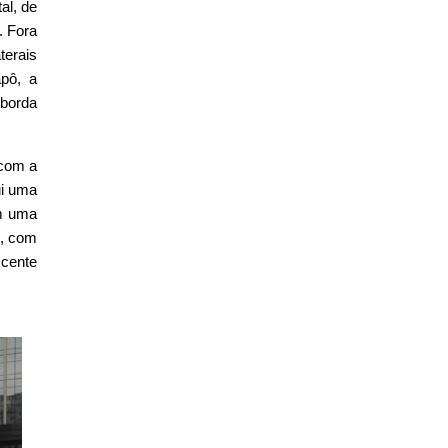
al, de
. Fora
terais
pô, a
borda
 com a
ui uma
em uma
s, com
scente