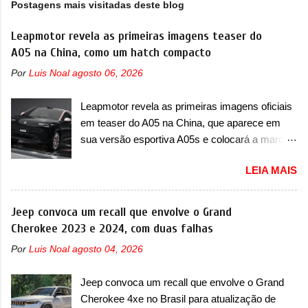
Postagens mais visitadas deste blog
Leapmotor revela as primeiras imagens teaser do
A05 na China, como um hatch compacto
Por
Luis Noal
agosto 06, 2026
Leapmotor revela as primeiras imagens oficiais
em teaser do A05 na China, que aparece em
sua versão esportiva A05s e colocará a marca
contra BYD, Geely e outras A Leapmotor vem
LEIA MAIS
apresentando uma rápida expansão na China
em termos de portfólio. Apoiada pela Stellantis,
a marca confirmou a estreia de um novo
Jeep convoca um recall que envolve o Grand
modelo compacto à sua linha. Posicionado
Cherokee 2023 e 2024, com duas falhas
entre o T03 e o B05, a marca revelou as
Por
Luis Noal
agosto 04, 2026
primeiras imagens teaser do A05, que nas
imagens apareceu em sua versão mais
Jeep convoca um recall que envolve o Grand
esportiva, o A05s. Previsto para ser lançado
Cherokee 4xe no Brasil para atualização de
ainda neste ano na China, o compacto elétrico