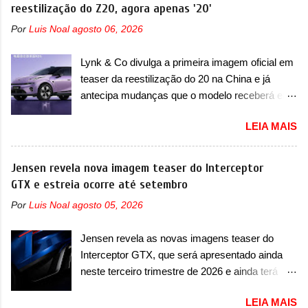
superesportivo que terá uma proposta off-road
reestilização do Z20, agora apenas '20'
japoneses e coreanos que chegaram
assim como outros esportivos recentemente
arrancando corações em nosso mercado. Os
Por
Luis Noal
agosto 06, 2026
tiveram, como o Porsche 911 Dakar e o...
importados que mais se destacaram nas
Lamborghini Huracán Sterrato. E o modelo
vendas em 1994 foram o Renault R19 que
Lynk & Co divulga a primeira imagem oficial em
italiano tem grande parte no desenvolvimento
vinha em 3 versões de carroceria, sendo duas
teaser da reestilização do 20 na China e já
do Dune. Baseado no Huracán, o Dune nasce
do hatch e o sedan, a famosa Kia Besta, o Vol...
antecipa mudanças que o modelo receberá em
com uma proposta similar ao que a marca
sua dianteira A Lynk & Co confirmou que vai
apresentou com o Sterrato, mas com um
LEIA MAIS
apresentar na China as primeiras mudanças
design ainda mais Mad Max – algo
para o Z20, um misto de hatch com SUV que é
característico da Rezvani. Junto com as
vendido no mercado chinês desde o
Jensen revela nova imagem teaser do Interceptor
imagens, a marca já confirmou que o Dune será
lançamento, em 2024. Agora, o modelo passará
GTX e estreia ocorre até setembro
um carro muito exclusivo. Ao todo, serão
por sua primeira mudança visual e também
apenas sete unidades produzidas... para todo
Por
Luis Noal
agosto 05, 2026
mudará de nome. Vendido na Europa como 02
mundo, ou seja, limitado demais. Ele será
e Z20 na China, o elétrico passará a ser
equipado com um motor V10 Supercharger
Jensen revela as novas imagens teaser do
vendido na China apenas como ‘20’. Junto das
capaz de desenvolver cerca de 800cv que
Interceptor GTX, que será apresentado ainda
mudanças visuais, a marca confirmou que ele
separou a performance exótica da aventura i...
neste terceiro trimestre de 2026 e ainda terá
pode ser um dos primeiros produtos da
uma versão destinada para as pistas A Jensen
empresa a usar um novo motor elétrico.
LEIA MAIS
International Automotive (abreviação de JIA)