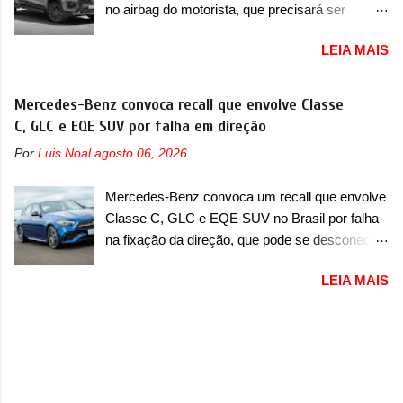
no airbag do motorista, que precisará ser
pelo Ministério dos Negócios e do Made in Italy
substituído A Fiat convocou um recall no dia 24
(MIMIT). Estiveram presentes Emanuele
LEIA MAIS
de outubro de 2025 que envolve os proprietários
Cappellano, Diretor de Operações da Stellantis
da Strada no Brasil. O chamado envolve
Enlarged Europe, que foi o responsável por
unidades com ano/modelo 2026 da picape
Mercedes-Benz convoca recall que envolve Classe
antecipar o lançamento. O novo modelo teve
compacta e envolve todas as versões com este
C, GLC e EQE SUV por falha em direção
uma imagem que mostra a traseira do SUV,
ano/modelo. A marca fala que as unidades
onde aparece um pouco das lanternas, que
Por
Luis Noal
agosto 06, 2026
afetadas precisam retornar a uma
serão horizontais e invadem a tampa do porta-
concessionária para solucionar uma falha no
malas. As lanternas possuem uma iluminação
Mercedes-Benz convoca um recall que envolve
airbag do motorista, que precisará ser
horizontal. No para-lama traseiro, se n...
Classe C, GLC e EQE SUV no Brasil por falha
substituído porque pode ter sido produzido de
na fixação da direção, que pode se desconectar
forma errada. O serviço já pode ser solucionado
em casos sérios A Mercedes-Benz convocou
em uma concessionária da marca, sem custo.
LEIA MAIS
em outubro de 2025 um recall que envolve o trio
Em comunicado, a Fiat disse que “foi
de modelos formado pelo Classe C, GLC e
identificada a possibilidade de haver
EQE SUV. De acordo com informações, o
inconsistência no processo de fabricação da
chamado envolve unidades com ano/modelo
bolsa Airbag lado motorista que, em caso de
que varia de 2023, 2024 e 2025, dependendo do
colisão que demande a sua deflagração, poderá
modelo. A falha está na fixação da direção, que
levar a falha na dinâmica de sua abertura,