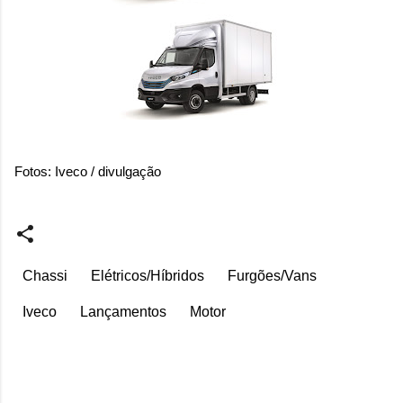
Fotos: Iveco / divulgação
Chassi
Elétricos/Híbridos
Furgões/Vans
Iveco
Lançamentos
Motor
C
o