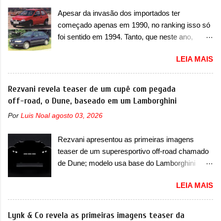
T200. Praticamente sem concorrentes, a Fiat
poderá causar a perda de força motriz,
Apesar da invasão dos importados ter
Strada soube ser mutável com avanços
requerendo a atualização do software do
começado apenas em 1990, no ranking isso só
importantes que a concorrência nunca
modulo de...
foi sentido em 1994. Tanto, que neste ano,
conseguiu acompanhar e agora ela abre uma
possuem 9 carros inéditos nesse segmento, ao
distância ainda maior com a chegada do motor
LEIA MAIS
começar pelo Chevrolet Corsa, o mais
T200, que estreou nos irmãos Pulse e
destacado deles no ranking que perdurou no
Fastback. "A Fiat Strada é mais do que uma
nosso mercado até início de 2012 e com
Rezvani revela teaser de um cupê com pegada
picape, é uma verdadeira revolução no
certeza foi um grandioso lançamento da
off-road, o Dune, baseado em um Lamborghini
mercado automotivo. Há alguns anos era
Chevrolet que assustou a concorrência. Nesse
improvável pensar que uma picape chagaria ao
Por
Luis Noal
agosto 03, 2026
ano também era lançada a nova geração do
topo do mercado brasileiro, algo que só a
Volkswagen Gol que depois de 14 anos
Strada fez. Mais do que isso: ela é a prova viva
Rezvani apresentou as primeiras imagens
ganhava uma nova geração feita do zero,
que time que está ganhando se mexe sim. Ao
teaser de um superesportivo off-road chamado
apelidada de "Bolinha" por suas formas
longo da sua história, ela...
de Dune; modelo usa base do Lamborghini
arredondadas. Além do Gol, outro Volkswagen
Urus e proposta do Sterrato A Rezvani
fazia sua estréia no mercado. Era o Pointer,
LEIA MAIS
apresentou as primeiras imagens teaser de um
versão hatchback do Logus que chegava
novo superesportivo que vai oferecer aos seus
depois de um ano de atraso. A invasão de 1994
consumidores. Trata-se do Dune, um cupê
Lynk & Co revela as primeiras imagens teaser da
foi marcava pelos franceses, alemães,