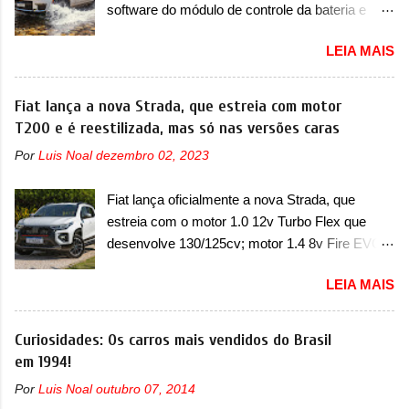
software do módulo de controle da bateria e
colocará a Leapmotor para concorrer com uma
possível substituição do motor do ventilador A
série de outras marcas de compactos, como
LEIA MAIS
Jeep convocou no dia 10 de outubro de 2025
BYD Dolphin e Geely EX2. Visualmente, o A05
um chamado que envolve os proprietários do
conta com um design já visto por outros
Grand Cherokee 4xe, em sua versão única
Fiat lança a nova Strada, que estreia com motor
modelos da marca, em especial do SUV
Limited, com unidades de ano/modelo 2023 e
T200 e é reestilizada, mas só nas versões caras
compacto A10. Basicamente sendo o hatch do
2024. A marca norte-americana diz que as
SUV, o A05 nasce com um design que está
Por
Luis Noal
dezembro 02, 2023
unidades afetadas precisam retornar a uma
bastante vinculado ao SUV. Na dianteira, ele
concessionária mais próxima para a solução de
possui faróis com um desenho mais retangular,
Fiat lança oficialmente a nova Strada, que
dois problemas. O primeiro deles será uma
com um pequeno prolongamento para as
estreia com o motor 1.0 12v Turbo Flex que
atualização do software do módulo de controle
laterais. Os faróis cont...
desenvolve 130/125cv; motor 1.4 8v Fire EVO
da bateria (AHCP e HCP). Para alguns veículos
Flex morre na picape A Fiat apresentou
envolvidos, também, será realizada a
LEIA MAIS
oficialmente a nova Strada, que aparece com
verificação e, se necessário, a substituição do
mudanças visuais e com uma nova opção de
motor do ventilador HVAC (aquecimento,
motor. Depois da picape compacta receber o
Curiosidades: Os carros mais vendidos do Brasil
ventilação e ar-condicionado). A marca também
câmbio automático CVT no ano passado, a Fiat
em 1994!
confirmou que “foi identificada a possibilidade de
apresentou mudanças visuais e a estreia do
uma sobrecarga do microprocessador do
Por
Luis Noal
outubro 07, 2014
motor 1.0 12v Turbo Flex, conhecido como
Módulo de Controle da Bateria (BPCM), que