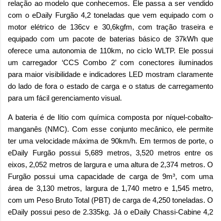
relação ao modelo que conhecemos. Ele passa a ser vendido
com o eDaily Furgão 4,2 toneladas que vem equipado com o
motor elétrico de 136cv e 30,6kgfm, com tração traseira e
equipado com um pacote de baterias básico de 37kWh que
oferece uma autonomia de 110km, no ciclo WLTP. Ele possui
um carregador ‘CCS Combo 2’ com conectores iluminados
para maior visibilidade e indicadores LED mostram claramente
do lado de fora o estado de carga e o status de carregamento
para um fácil gerenciamento visual.
A bateria é de lítio com química composta por níquel-cobalto-
manganês (NMC). Com esse conjunto mecânico, ele permite
ter uma velocidade máxima de 90km/h. Em termos de porte, o
eDaily Furgão possui 5,689 metros, 3,520 metros entre os
eixos, 2,052 metros de largura e uma altura de 2,374 metros. O
Furgão possui uma capacidade de carga de 9m³, com uma
área de 3,130 metros, largura de 1,740 metro e 1,545 metro,
com um Peso Bruto Total (PBT) de carga de 4,250 toneladas. O
eDaily possui peso de 2.335kg. Já o eDaily Chassi-Cabine 4,2