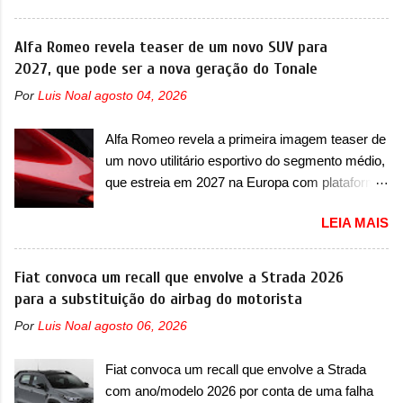
Chamado de ’16 em 1’, também chamado de
apresentou uma nova imagem teaser que
Thunder, ele apresenta uma melhoria de
mostra como será o Interceptor GTX, o
Alfa Romeo revela teaser de um novo SUV para
eficiência térmica e integra 12 elementos de
esportivo que recolocará a marca no mercado.
2027, que pode ser a nova geração do Tonale
hardware. Entre eles, motor elétrico, controlador
O granturismo (GT) apareceu em uma nova
de motor, redutor, conversor CC-CC, OBC,
Por
Luis Noal
agosto 04, 2026
imagem de traseira, onde ele aparece o para-
PDU, HBMS, LBMS, VCU, TMS, controle ativo
choque traseiro. A marca ainda confirmou que o
de pré-carga e gateway de domínio de energia.
Alfa Romeo revela a primeira imagem teaser de
esportivo será apresentado no terceiro trimestre
Há mais quatro recursos de software como
um novo utilitário esportivo do segmento médio,
de 2026, ou seja, acontecerá entre os meses de
gerenciamento...
que estreia em 2027 na Europa com plataforma
julho e setembro (e já estamos em agosto), ou
STLA Medium A Alfa Romeo revelou a primeira
seja, a estreia deve aparecer neste mês ou até
LEIA MAIS
imagem teaser de um novo utilitário esportivo
o dia 30 de setembro. A marca confirmou que
da marca italiana, previsto para ser lançado em
vai apresentar um "protótipo de pré-produção,
meados de 2027. O novo modelo não tem
Fiat convoca um recall que envolve a Strada 2026
de altíssimo desempenho, exclusivo para
nome ou se é uma nova geração de um modelo
para a substituição do airbag do motorista
pistas" , que vai antecipar as futuras versões de
existente, o que poderia acontecer. Sabe-se
rua do esportivo. Ao mesmo tempo, a Jensen
Por
Luis Noal
agosto 06, 2026
apenas que o novo modelo em questão é um
descreveu o misterioso esportivo como um
SUV do porte médio (C) e que seu lançamento
“protótipo aprimorado” que estabelece as bases
Fiat convoca um recall que envolve a Strada
foi confirmado durante a Mesa Redonda
para "div...
com ano/modelo 2026 por conta de uma falha
Nacional da Indústria Automotiva, organizada