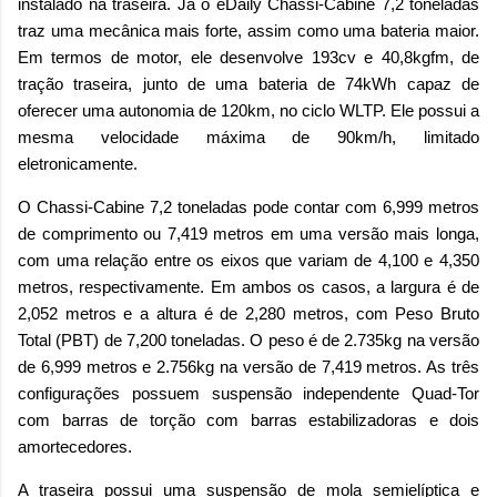
instalado na traseira. Já o eDaily Chassi-Cabine 7,2 toneladas
traz uma mecânica mais forte, assim como uma bateria maior.
Em termos de motor, ele desenvolve 193cv e 40,8kgfm, de
tração traseira, junto de uma bateria de 74kWh capaz de
oferecer uma autonomia de 120km, no ciclo WLTP. Ele possui a
mesma velocidade máxima de 90km/h, limitado
eletronicamente.
O Chassi-Cabine 7,2 toneladas pode contar com 6,999 metros
de comprimento ou 7,419 metros em uma versão mais longa,
com uma relação entre os eixos que variam de 4,100 e 4,350
metros, respectivamente. Em ambos os casos, a largura é de
2,052 metros e a altura é de 2,280 metros, com Peso Bruto
Total (PBT) de 7,200 toneladas. O peso é de 2.735kg na versão
de 6,999 metros e 2.756kg na versão de 7,419 metros. As três
configurações possuem suspensão independente Quad-Tor
com barras de torção com barras estabilizadoras e dois
amortecedores.
A traseira possui uma suspensão de mola semielíptica e