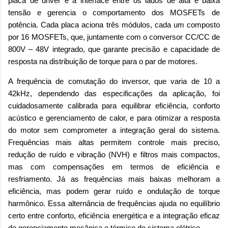
placa de driver é a interface entre os lados de alta e baixa
tensão e gerencia o comportamento dos MOSFETs de
potência. Cada placa aciona três módulos, cada um composto
por 16 MOSFETs, que, juntamente com o conversor CC/CC de
800V – 48V integrado, que garante precisão e capacidade de
resposta na distribuição de torque para o par de motores.
A frequência de comutação do inversor, que varia de 10 a
42kHz, dependendo das especificações da aplicação, foi
cuidadosamente calibrada para equilibrar eficiência, conforto
acústico e gerenciamento de calor, e para otimizar a resposta
do motor sem comprometer a integração geral do sistema.
Frequências mais altas permitem controle mais preciso,
redução de ruído e vibração (NVH) e filtros mais compactos,
mas com compensações em termos de eficiência e
resfriamento. Já as frequências mais baixas melhoram a
eficiência, mas podem gerar ruído e ondulação de torque
harmônico. Essa alternância de frequências ajuda no equilíbrio
certo entre conforto, eficiência energética e a integração eficaz
do gerenciamento mecânica e térmico do sistema elétrico.