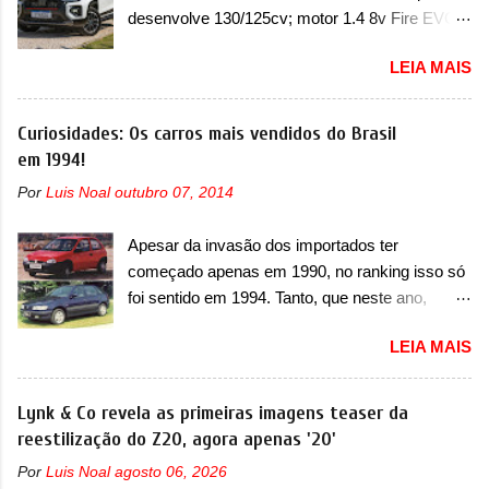
atualização do software do módulo de controle
laterais. Os faróis cont...
desenvolve 130/125cv; motor 1.4 8v Fire EVO
da bateria (AHCP e HCP). Para alguns veículos
Flex morre na picape A Fiat apresentou
envolvidos, também, será realizada a
LEIA MAIS
oficialmente a nova Strada, que aparece com
verificação e, se necessário, a substituição do
mudanças visuais e com uma nova opção de
motor do ventilador HVAC (aquecimento,
motor. Depois da picape compacta receber o
Curiosidades: Os carros mais vendidos do Brasil
ventilação e ar-condicionado). A marca também
câmbio automático CVT no ano passado, a Fiat
em 1994!
confirmou que “foi identificada a possibilidade de
apresentou mudanças visuais e a estreia do
uma sobrecarga do microprocessador do
Por
Luis Noal
outubro 07, 2014
motor 1.0 12v Turbo Flex, conhecido como
Módulo de Controle da Bateria (BPCM), que
T200. Praticamente sem concorrentes, a Fiat
poderá causar a perda de força motriz,
Apesar da invasão dos importados ter
Strada soube ser mutável com avanços
requerendo a atualização do software do
começado apenas em 1990, no ranking isso só
importantes que a concorrência nunca
modulo de...
foi sentido em 1994. Tanto, que neste ano,
conseguiu acompanhar e agora ela abre uma
possuem 9 carros inéditos nesse segmento, ao
distância ainda maior com a chegada do motor
LEIA MAIS
começar pelo Chevrolet Corsa, o mais
T200, que estreou nos irmãos Pulse e
destacado deles no ranking que perdurou no
Fastback. "A Fiat Strada é mais do que uma
nosso mercado até início de 2012 e com
Lynk & Co revela as primeiras imagens teaser da
picape, é uma verdadeira revolução no
certeza foi um grandioso lançamento da
reestilização do Z20, agora apenas '20'
mercado automotivo. Há alguns anos era
Chevrolet que assustou a concorrência. Nesse
improvável pensar que uma picape chagaria ao
Por
Luis Noal
agosto 06, 2026
ano também era lançada a nova geração do