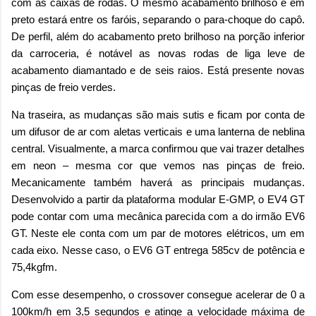
com as caixas de rodas. O mesmo acabamento brilhoso e em
preto estará entre os faróis, separando o para-choque do capô.
De perfil, além do acabamento preto brilhoso na porção inferior
da carroceria, é notável as novas rodas de liga leve de
acabamento diamantado e de seis raios. Está presente novas
pinças de freio verdes.
Na traseira, as mudanças são mais sutis e ficam por conta de
um difusor de ar com aletas verticais e uma lanterna de neblina
central. Visualmente, a marca confirmou que vai trazer detalhes
em neon – mesma cor que vemos nas pinças de freio.
Mecanicamente também haverá as principais mudanças.
Desenvolvido a partir da plataforma modular E-GMP, o EV4 GT
pode contar com uma mecânica parecida com a do irmão EV6
GT. Neste ele conta com um par de motores elétricos, um em
cada eixo. Nesse caso, o EV6 GT entrega 585cv de potência e
75,4kgfm.
Com esse desempenho, o crossover consegue acelerar de 0 a
100km/h em 3,5 segundos e atinge a velocidade máxima de