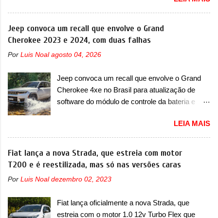
apresentando uma rápida expansão na China
em termos de portfólio. Apoiada pela Stellantis,
a marca confirmou a estreia de um novo
Jeep convoca um recall que envolve o Grand
modelo compacto à sua linha. Posicionado
Cherokee 2023 e 2024, com duas falhas
entre o T03 e o B05, a marca revelou as
Por
Luis Noal
agosto 04, 2026
primeiras imagens teaser do A05, que nas
imagens apareceu em sua versão mais
Jeep convoca um recall que envolve o Grand
esportiva, o A05s. Previsto para ser lançado
Cherokee 4xe no Brasil para atualização de
ainda neste ano na China, o compacto elétrico
software do módulo de controle da bateria e
colocará a Leapmotor para concorrer com uma
possível substituição do motor do ventilador A
série de outras marcas de compactos, como
LEIA MAIS
Jeep convocou no dia 10 de outubro de 2025
BYD Dolphin e Geely EX2. Visualmente, o A05
um chamado que envolve os proprietários do
conta com um design já visto por outros
Grand Cherokee 4xe, em sua versão única
Fiat lança a nova Strada, que estreia com motor
modelos da marca, em especial do SUV
Limited, com unidades de ano/modelo 2023 e
T200 e é reestilizada, mas só nas versões caras
compacto A10. Basicamente sendo o hatch do
2024. A marca norte-americana diz que as
SUV, o A05 nasce com um design que está
Por
Luis Noal
dezembro 02, 2023
unidades afetadas precisam retornar a uma
bastante vinculado ao SUV. Na dianteira, ele
concessionária mais próxima para a solução de
possui faróis com um desenho mais retangular,
Fiat lança oficialmente a nova Strada, que
dois problemas. O primeiro deles será uma
com um pequeno prolongamento para as
estreia com o motor 1.0 12v Turbo Flex que