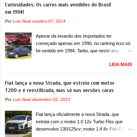
Grand Cherokee 4xe, em sua versão única
Curiosidades: Os carros mais vendidos do Brasil
modelos da marca, em especial do SUV
Limited, com unidades de ano/modelo 2023 e
em 1994!
compacto A10. Basicamente sendo o hatch do
2024. A marca norte-americana diz que as
SUV, o A05 nasce com um design que está
Por
Luis Noal
outubro 07, 2014
unidades afetadas precisam retornar a uma
bastante vinculado ao SUV. Na dianteira, ele
concessionária mais próxima para a solução de
possui faróis com um desenho mais retangular,
Apesar da invasão dos importados ter
dois problemas. O primeiro deles será uma
com um pequeno prolongamento para as
começado apenas em 1990, no ranking isso só
atualização do software do módulo de controle
laterais. Os faróis cont...
foi sentido em 1994. Tanto, que neste ano,
da bateria (AHCP e HCP). Para alguns veículos
possuem 9 carros inéditos nesse segmento, ao
envolvidos, também, será realizada a
LEIA MAIS
começar pelo Chevrolet Corsa, o mais
verificação e, se necessário, a substituição do
destacado deles no ranking que perdurou no
motor do ventilador HVAC (aquecimento,
nosso mercado até início de 2012 e com
Fiat lança a nova Strada, que estreia com motor
ventilação e ar-condicionado). A marca também
certeza foi um grandioso lançamento da
T200 e é reestilizada, mas só nas versões caras
confirmou que “foi identificada a possibilidade de
Chevrolet que assustou a concorrência. Nesse
uma sobrecarga do microprocessador do
Por
Luis Noal
dezembro 02, 2023
ano também era lançada a nova geração do
Módulo de Controle da Bateria (BPCM), que
Volkswagen Gol que depois de 14 anos
poderá causar a perda de força motriz,
Fiat lança oficialmente a nova Strada, que
ganhava uma nova geração feita do zero,
requerendo a atualização do software do
estreia com o motor 1.0 12v Turbo Flex que
apelidada de "Bolinha" por suas formas
modulo de...
desenvolve 130/125cv; motor 1.4 8v Fire EVO
arredondadas. Além do Gol, outro Volkswagen
Flex morre na picape A Fiat apresentou