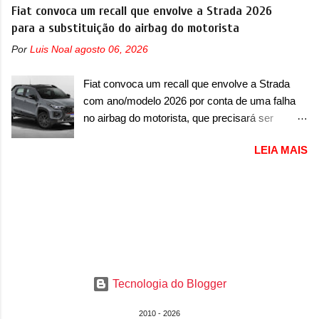
mostra como será o Interceptor GTX, o
Fiat convoca um recall que envolve a Strada 2026
imagens, a marca já confirmou que o Dune será
esportivo que recolocará a marca no mercado.
para a substituição do airbag do motorista
um carro muito exclusivo. Ao todo, serão
O granturismo (GT) apareceu em uma nova
apenas sete unidades produzidas... para todo
Por
Luis Noal
agosto 06, 2026
imagem de traseira, onde ele aparece o para-
mundo, ou seja, limitado demais. Ele será
choque traseiro. A marca ainda confirmou que o
equipado com um motor V10 Supercharger
Fiat convoca um recall que envolve a Strada
esportivo será apresentado no terceiro trimestre
capaz de desenvolver cerca de 800cv que
com ano/modelo 2026 por conta de uma falha
de 2026, ou seja, acontecerá entre os meses de
separou a performance exótica da aventura i...
no airbag do motorista, que precisará ser
julho e setembro (e já estamos em agosto), ou
substituído A Fiat convocou um recall no dia 24
seja, a estreia deve aparecer neste mês ou até
LEIA MAIS
de outubro de 2025 que envolve os proprietários
o dia 30 de setembro. A marca confirmou que
da Strada no Brasil. O chamado envolve
vai apresentar um "protótipo de pré-produção,
unidades com ano/modelo 2026 da picape
de altíssimo desempenho, exclusivo para
compacta e envolve todas as versões com este
pistas" , que vai antecipar as futuras versões de
ano/modelo. A marca fala que as unidades
rua do esportivo. Ao mesmo tempo, a Jensen
afetadas precisam retornar a uma
descreveu o misterioso esportivo como um
concessionária para solucionar uma falha no
“protótipo aprimorado” que estabelece as bases
airbag do motorista, que precisará ser
para "div...
Tecnologia do Blogger
substituído porque pode ter sido produzido de
forma errada. O serviço já pode ser solucionado
2010 - 2026