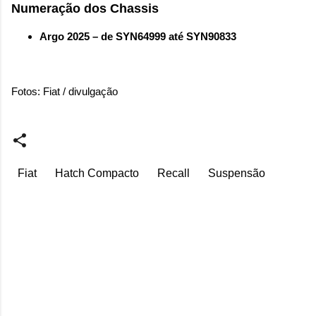
Numeração dos Chassis
Argo 2025 – de SYN64999 até SYN90833
Fotos: Fiat / divulgação
Fiat
Hatch Compacto
Recall
Suspensão
C
o
m
e
n
t