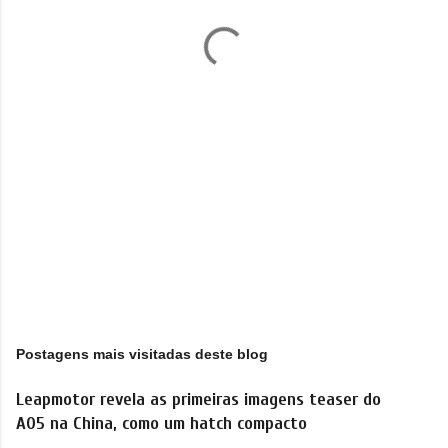
á
r
i
o
s
Postagens mais visitadas deste blog
Leapmotor revela as primeiras imagens teaser do
A05 na China, como um hatch compacto