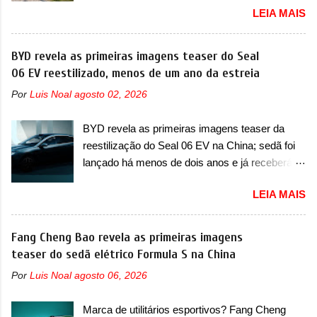
fazia sua estréia no mercado. Era o Pointer,
LEIA MAIS
oficialmente a nova Strada, que aparece com
versão hatchback do Logus que chegava
mudanças visuais e com uma nova opção de
depois de um ano de atraso. A invasão de 1994
motor. Depois da picape compacta receber o
BYD revela as primeiras imagens teaser do Seal
foi marcava pelos franceses, alemães,
câmbio automático CVT no ano passado, a Fiat
06 EV reestilizado, menos de um ano da estreia
japoneses e coreanos que chegaram
apresentou mudanças visuais e a estreia do
arrancando corações em nosso mercado. Os
Por
Luis Noal
agosto 02, 2026
motor 1.0 12v Turbo Flex, conhecido como
importados que mais se destacaram nas
T200. Praticamente sem concorrentes, a Fiat
vendas em 1994 foram o Renault R19 que
BYD revela as primeiras imagens teaser da
Strada soube ser mutável com avanços
vinha em 3 versões de carroceria, sendo duas
reestilização do Seal 06 EV na China; sedã foi
importantes que a concorrência nunca
do hatch e o sedan, a famosa Kia Besta, o Vol...
lançado há menos de dois anos e já receberá a
conseguiu acompanhar e agora ela abre uma
sua primeira mudança A BYD revelou as
distância ainda maior com a chegada do motor
LEIA MAIS
primeiras imagens teaser de uma mudança
T200, que estreou nos irmãos Pulse e
visual para um dos seus menores sedãs
Fastback. "A Fiat Strada é mais do que uma
elétricos na China, pertencente à linha Ocean.
Fang Cheng Bao revela as primeiras imagens
picape, é uma verdadeira revolução no
Trata-se do Seal 06 EV, lançado no segundo
teaser do sedã elétrico Formula S na China
mercado automotivo. Há alguns anos era
semestre de 2025. Sim, há menos de um ano.
improvável pensar que uma picape chagaria ao
Por
Luis Noal
agosto 06, 2026
O modelo agora passará a ser vendido com
topo do mercado brasileiro, algo que só a
mudanças visuais na dianteira e na traseira,
Strada fez. Mais do que isso: ela é a prova viva
Marca de utilitários esportivos? Fang Cheng
que vão atualizá-los para a identidade visual