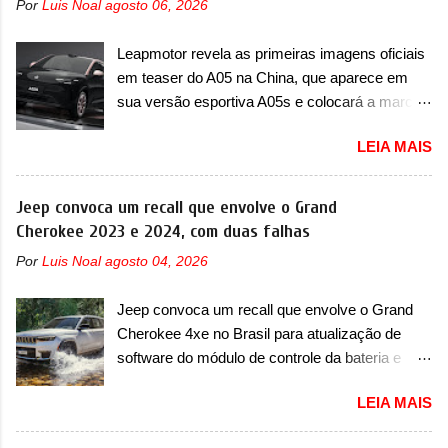
Por
Luis Noal
agosto 06, 2026
Leapmotor revela as primeiras imagens oficiais
em teaser do A05 na China, que aparece em
sua versão esportiva A05s e colocará a marca
contra BYD, Geely e outras A Leapmotor vem
LEIA MAIS
apresentando uma rápida expansão na China
em termos de portfólio. Apoiada pela Stellantis,
a marca confirmou a estreia de um novo
Jeep convoca um recall que envolve o Grand
modelo compacto à sua linha. Posicionado
Cherokee 2023 e 2024, com duas falhas
entre o T03 e o B05, a marca revelou as
Por
Luis Noal
agosto 04, 2026
primeiras imagens teaser do A05, que nas
imagens apareceu em sua versão mais
Jeep convoca um recall que envolve o Grand
esportiva, o A05s. Previsto para ser lançado
Cherokee 4xe no Brasil para atualização de
ainda neste ano na China, o compacto elétrico
software do módulo de controle da bateria e
colocará a Leapmotor para concorrer com uma
possível substituição do motor do ventilador A
série de outras marcas de compactos, como
LEIA MAIS
Jeep convocou no dia 10 de outubro de 2025
BYD Dolphin e Geely EX2. Visualmente, o A05
um chamado que envolve os proprietários do
conta com um design já visto por outros