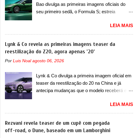
que time que está ganhando se mexe sim. Ao
Bao divulga as primeiras imagens oficiais do
mais moderna da marca, mas ainda sem
longo da sua história, ela...
seu primeiro sedã, o Formula S; estreia
motivos para que essa mudança já seja tão
acontece ainda em 2026 Lançada em 2023
recente assim (o que não deve ter agradado em
LEIA MAIS
como uma marca com utilitários esportivos, a
nada os primeiros consumidores). Pelas
Fang Cheng Bao nasceu como uma empresa
imagens teaser, se percebe que o sedã contará
voltada a desenvolver utilitários esportivos com
Lynk & Co revela as primeiras imagens teaser da
com um novo para-choque na dianteira. Ele
uma pegada mais off-road. E isso funcionou
reestilização do Z20, agora apenas '20'
passa a trazer um vinco horizontal mais
muito bem com o lançamento dos modelos Bao
destacado que atravessa toda a dianteira do
Por
Luis Noal
agosto 06, 2026
5 e Bao 8, além do Tai 3 e Tai 7. Agora, a marca
sedã, passando logo abaixo do logotipo e dos
confirmou que vai entrar de vez no segmento
faróis. Ele ainda possui um espaço para a placa
Lynk & Co divulga a primeira imagem oficial em
de... sedãs. Antecipado por imagens teaser, o
novo abaixo do vinco e uma nova entrada de ar
teaser da reestilização do 20 na China e já
Formula S será o primeiro três volumes da
inferio...
antecipa mudanças que o modelo receberá em
Fang Cheng Bao, que parece se perder na sua
sua dianteira A Lynk & Co confirmou que vai
identidade com a Denza. Até o momento, a
LEIA MAIS
apresentar na China as primeiras mudanças
marca divulgou algumas imagens externas e
para o Z20, um misto de hatch com SUV que é
informações sobre o sedã, que terá seu
vendido no mercado chinês desde o
Rezvani revela teaser de um cupê com pegada
lançamento ainda neste ano de 2026. Em
lançamento, em 2024. Agora, o modelo passará
off-road, o Dune, baseado em um Lamborghini
termos de design, o Formula S segue
por sua primeira mudança visual e também
basicamente as mesmas linhas do conceito