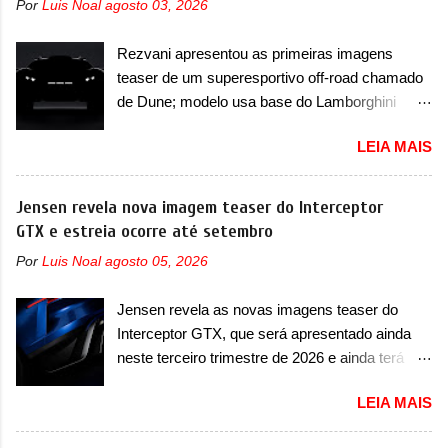
Por
Luis Noal
agosto 03, 2026
mudará de nome. Vendido na Europa como 02
que o antecipou no Salão de Pequim, que
e Z20 na China, o elétrico passará a ser
aconteceu no primeiro semestre. Na dianteira, o
Rezvani apresentou as primeiras imagens
vendido na China apenas como ‘20’. Junto das
sedã conta com faróis mais quadrados e
teaser de um superesportivo off-road chamado
mudanças visuais, a marca confirmou que ele
compactos, com luzes ...
de Dune; modelo usa base do Lamborghini
pode ser um dos primeiros produtos da
Urus e proposta do Sterrato A Rezvani
empresa a usar um novo motor elétrico.
LEIA MAIS
apresentou as primeiras imagens teaser de um
Chamado de ’16 em 1’, também chamado de
novo superesportivo que vai oferecer aos seus
Thunder, ele apresenta uma melhoria de
consumidores. Trata-se do Dune, um cupê
Jensen revela nova imagem teaser do Interceptor
eficiência térmica e integra 12 elementos de
superesportivo que terá uma proposta off-road
GTX e estreia ocorre até setembro
hardware. Entre eles, motor elétrico, controlador
assim como outros esportivos recentemente
de motor, redutor, conversor CC-CC, OBC,
Por
Luis Noal
agosto 05, 2026
tiveram, como o Porsche 911 Dakar e o...
PDU, HBMS, LBMS, VCU, TMS, controle ativo
Lamborghini Huracán Sterrato. E o modelo
de pré-carga e gateway de domínio de energia.
Jensen revela as novas imagens teaser do
italiano tem grande parte no desenvolvimento
Há mais quatro recursos de software como
Interceptor GTX, que será apresentado ainda
do Dune. Baseado no Huracán, o Dune nasce
gerenciamento...
neste terceiro trimestre de 2026 e ainda terá
com uma proposta similar ao que a marca
uma versão destinada para as pistas A Jensen
apresentou com o Sterrato, mas com um
LEIA MAIS
International Automotive (abreviação de JIA)
design ainda mais Mad Max – algo
apresentou uma nova imagem teaser que
característico da Rezvani. Junto com as