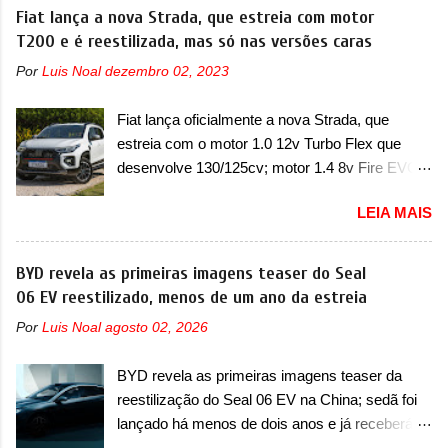
nosso mercado até início de 2012 e com
Fiat lança a nova Strada, que estreia com motor
ventilação e ar-condicionado). A marca também
certeza foi um grandioso lançamento da
T200 e é reestilizada, mas só nas versões caras
confirmou que “foi identificada a possibilidade de
Chevrolet que assustou a concorrência. Nesse
uma sobrecarga do microprocessador do
Por
Luis Noal
dezembro 02, 2023
ano também era lançada a nova geração do
Módulo de Controle da Bateria (BPCM), que
Volkswagen Gol que depois de 14 anos
poderá causar a perda de força motriz,
Fiat lança oficialmente a nova Strada, que
ganhava uma nova geração feita do zero,
requerendo a atualização do software do
estreia com o motor 1.0 12v Turbo Flex que
apelidada de "Bolinha" por suas formas
modulo de...
desenvolve 130/125cv; motor 1.4 8v Fire EVO
arredondadas. Além do Gol, outro Volkswagen
Flex morre na picape A Fiat apresentou
fazia sua estréia no mercado. Era o Pointer,
LEIA MAIS
oficialmente a nova Strada, que aparece com
versão hatchback do Logus que chegava
mudanças visuais e com uma nova opção de
depois de um ano de atraso. A invasão de 1994
motor. Depois da picape compacta receber o
BYD revela as primeiras imagens teaser do Seal
foi marcava pelos franceses, alemães,
câmbio automático CVT no ano passado, a Fiat
06 EV reestilizado, menos de um ano da estreia
japoneses e coreanos que chegaram
apresentou mudanças visuais e a estreia do
arrancando corações em nosso mercado. Os
Por
Luis Noal
agosto 02, 2026
motor 1.0 12v Turbo Flex, conhecido como
importados que mais se destacaram nas
T200. Praticamente sem concorrentes, a Fiat
vendas em 1994 foram o Renault R19 que
BYD revela as primeiras imagens teaser da
Strada soube ser mutável com avanços
vinha em 3 versões de carroceria, sendo duas
reestilização do Seal 06 EV na China; sedã foi
importantes que a concorrência nunca
do hatch e o sedan, a famosa Kia Besta, o Vol...
lançado há menos de dois anos e já receberá a
conseguiu acompanhar e agora ela abre uma
sua primeira mudança A BYD revelou as