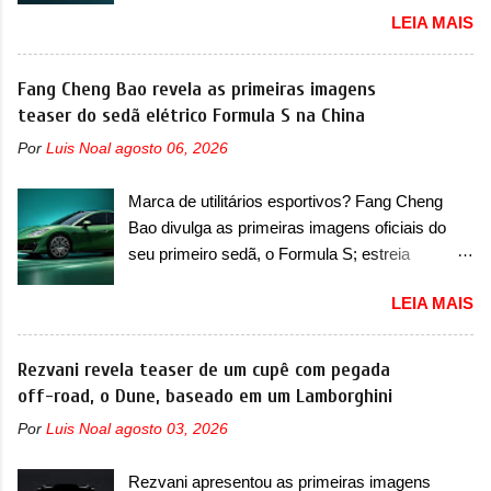
distância ainda maior com a chegada do motor
LEIA MAIS
primeiras imagens teaser de uma mudança
T200, que estreou nos irmãos Pulse e
visual para um dos seus menores sedãs
Fastback. "A Fiat Strada é mais do que uma
elétricos na China, pertencente à linha Ocean.
Fang Cheng Bao revela as primeiras imagens
picape, é uma verdadeira revolução no
Trata-se do Seal 06 EV, lançado no segundo
teaser do sedã elétrico Formula S na China
mercado automotivo. Há alguns anos era
semestre de 2025. Sim, há menos de um ano.
improvável pensar que uma picape chagaria ao
Por
Luis Noal
agosto 06, 2026
O modelo agora passará a ser vendido com
topo do mercado brasileiro, algo que só a
mudanças visuais na dianteira e na traseira,
Strada fez. Mais do que isso: ela é a prova viva
Marca de utilitários esportivos? Fang Cheng
que vão atualizá-los para a identidade visual
que time que está ganhando se mexe sim. Ao
Bao divulga as primeiras imagens oficiais do
mais moderna da marca, mas ainda sem
longo da sua história, ela...
seu primeiro sedã, o Formula S; estreia
motivos para que essa mudança já seja tão
acontece ainda em 2026 Lançada em 2023
recente assim (o que não deve ter agradado em
LEIA MAIS
como uma marca com utilitários esportivos, a
nada os primeiros consumidores). Pelas
Fang Cheng Bao nasceu como uma empresa
imagens teaser, se percebe que o sedã contará
voltada a desenvolver utilitários esportivos com
Rezvani revela teaser de um cupê com pegada
com um novo para-choque na dianteira. Ele
uma pegada mais off-road. E isso funcionou
off-road, o Dune, baseado em um Lamborghini
passa a trazer um vinco horizontal mais
muito bem com o lançamento dos modelos Bao
destacado que atravessa toda a dianteira do
Por
Luis Noal
agosto 03, 2026
5 e Bao 8, além do Tai 3 e Tai 7. Agora, a marca
sedã, passando logo abaixo do logotipo e dos
confirmou que vai entrar de vez no segmento
faróis. Ele ainda possui um espaço para a placa
Rezvani apresentou as primeiras imagens
de... sedãs. Antecipado por imagens teaser, o