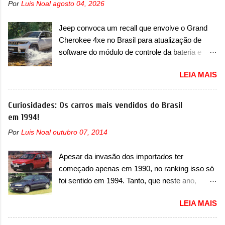
Por
Luis Noal
agosto 04, 2026
primeiras imagens teaser do A05, que nas
imagens apareceu em sua versão mais
Jeep convoca um recall que envolve o Grand
esportiva, o A05s. Previsto para ser lançado
Cherokee 4xe no Brasil para atualização de
ainda neste ano na China, o compacto elétrico
software do módulo de controle da bateria e
colocará a Leapmotor para concorrer com uma
possível substituição do motor do ventilador A
série de outras marcas de compactos, como
LEIA MAIS
Jeep convocou no dia 10 de outubro de 2025
BYD Dolphin e Geely EX2. Visualmente, o A05
um chamado que envolve os proprietários do
conta com um design já visto por outros
Grand Cherokee 4xe, em sua versão única
Curiosidades: Os carros mais vendidos do Brasil
modelos da marca, em especial do SUV
Limited, com unidades de ano/modelo 2023 e
em 1994!
compacto A10. Basicamente sendo o hatch do
2024. A marca norte-americana diz que as
SUV, o A05 nasce com um design que está
Por
Luis Noal
outubro 07, 2014
unidades afetadas precisam retornar a uma
bastante vinculado ao SUV. Na dianteira, ele
concessionária mais próxima para a solução de
possui faróis com um desenho mais retangular,
Apesar da invasão dos importados ter
dois problemas. O primeiro deles será uma
com um pequeno prolongamento para as
começado apenas em 1990, no ranking isso só
atualização do software do módulo de controle
laterais. Os faróis cont...
foi sentido em 1994. Tanto, que neste ano,
da bateria (AHCP e HCP). Para alguns veículos
possuem 9 carros inéditos nesse segmento, ao
envolvidos, também, será realizada a
LEIA MAIS
começar pelo Chevrolet Corsa, o mais
verificação e, se necessário, a substituição do
destacado deles no ranking que perdurou no
motor do ventilador HVAC (aquecimento,