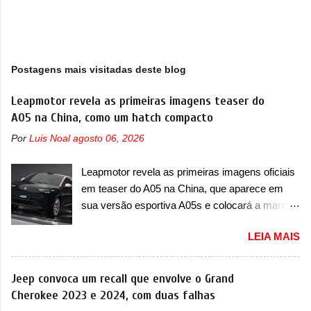
Postagens mais visitadas deste blog
Leapmotor revela as primeiras imagens teaser do
A05 na China, como um hatch compacto
Por
Luis Noal
agosto 06, 2026
Leapmotor revela as primeiras imagens oficiais
em teaser do A05 na China, que aparece em
sua versão esportiva A05s e colocará a marca
contra BYD, Geely e outras A Leapmotor vem
LEIA MAIS
apresentando uma rápida expansão na China
em termos de portfólio. Apoiada pela Stellantis,
a marca confirmou a estreia de um novo
Jeep convoca um recall que envolve o Grand
modelo compacto à sua linha. Posicionado
Cherokee 2023 e 2024, com duas falhas
entre o T03 e o B05, a marca revelou as