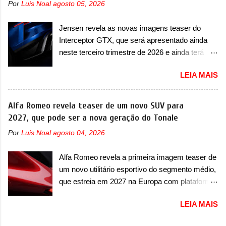
Por
Luis Noal
agosto 05, 2026
mudará de nome. Vendido na Europa como 02
mundo, ou seja, limitado demais. Ele será
e Z20 na China, o elétrico passará a ser
equipado com um motor V10 Supercharger
Jensen revela as novas imagens teaser do
vendido na China apenas como ‘20’. Junto das
capaz de desenvolver cerca de 800cv que
Interceptor GTX, que será apresentado ainda
mudanças visuais, a marca confirmou que ele
separou a performance exótica da aventura i...
neste terceiro trimestre de 2026 e ainda terá
pode ser um dos primeiros produtos da
uma versão destinada para as pistas A Jensen
empresa a usar um novo motor elétrico.
LEIA MAIS
International Automotive (abreviação de JIA)
Chamado de ’16 em 1’, também chamado de
apresentou uma nova imagem teaser que
Thunder, ele apresenta uma melhoria de
mostra como será o Interceptor GTX, o
Alfa Romeo revela teaser de um novo SUV para
eficiência térmica e integra 12 elementos de
esportivo que recolocará a marca no mercado.
2027, que pode ser a nova geração do Tonale
hardware. Entre eles, motor elétrico, controlador
O granturismo (GT) apareceu em uma nova
de motor, redutor, conversor CC-CC, OBC,
Por
Luis Noal
agosto 04, 2026
imagem de traseira, onde ele aparece o para-
PDU, HBMS, LBMS, VCU, TMS, controle ativo
choque traseiro. A marca ainda confirmou que o
de pré-carga e gateway de domínio de energia.
Alfa Romeo revela a primeira imagem teaser de
esportivo será apresentado no terceiro trimestre
Há mais quatro recursos de software como
um novo utilitário esportivo do segmento médio,
de 2026, ou seja, acontecerá entre os meses de
gerenciamento...
que estreia em 2027 na Europa com plataforma
julho e setembro (e já estamos em agosto), ou
STLA Medium A Alfa Romeo revelou a primeira
seja, a estreia deve aparecer neste mês ou até
LEIA MAIS
imagem teaser de um novo utilitário esportivo
o dia 30 de setembro. A marca confirmou que
da marca italiana, previsto para ser lançado em
vai apresentar um "protótipo de pré-produção,