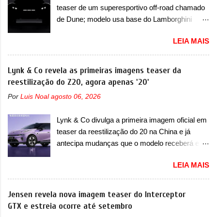
novo abaixo do vinco e uma nova entrada de ar
teaser de um superesportivo off-road chamado
Formula S será o primeiro três volumes da
inferio...
de Dune; modelo usa base do Lamborghini
Fang Cheng Bao, que parece se perder na sua
Urus e proposta do Sterrato A Rezvani
identidade com a Denza. Até o momento, a
LEIA MAIS
apresentou as primeiras imagens teaser de um
marca divulgou algumas imagens externas e
novo superesportivo que vai oferecer aos seus
informações sobre o sedã, que terá seu
consumidores. Trata-se do Dune, um cupê
Lynk & Co revela as primeiras imagens teaser da
lançamento ainda neste ano de 2026. Em
superesportivo que terá uma proposta off-road
reestilização do Z20, agora apenas '20'
termos de design, o Formula S segue
assim como outros esportivos recentemente
basicamente as mesmas linhas do conceito
Por
Luis Noal
agosto 06, 2026
tiveram, como o Porsche 911 Dakar e o...
que o antecipou no Salão de Pequim, que
Lamborghini Huracán Sterrato. E o modelo
aconteceu no primeiro semestre. Na dianteira, o
Lynk & Co divulga a primeira imagem oficial em
italiano tem grande parte no desenvolvimento
sedã conta com faróis mais quadrados e
teaser da reestilização do 20 na China e já
do Dune. Baseado no Huracán, o Dune nasce
compactos, com luzes ...
antecipa mudanças que o modelo receberá em
com uma proposta similar ao que a marca
sua dianteira A Lynk & Co confirmou que vai
apresentou com o Sterrato, mas com um
LEIA MAIS
apresentar na China as primeiras mudanças
design ainda mais Mad Max – algo
para o Z20, um misto de hatch com SUV que é
característico da Rezvani. Junto com as
vendido no mercado chinês desde o
Jensen revela nova imagem teaser do Interceptor
imagens, a marca já confirmou que o Dune será
lançamento, em 2024. Agora, o modelo passará
GTX e estreia ocorre até setembro
um carro muito exclusivo. Ao todo, serão
por sua primeira mudança visual e também
apenas sete unidades produzidas... para todo