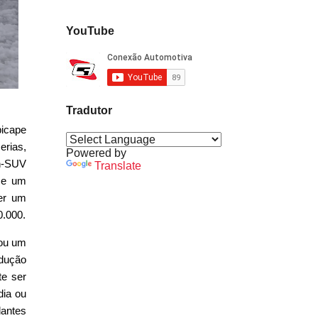
YouTube
Tradutor
picape
erias,
Powered by
h-SUV
Translate
 e um
zer um
0.000.
 ou um
dução
te ser
dia ou
lantes