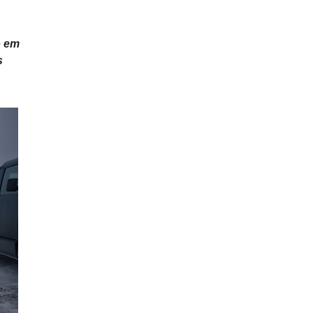
o em
s