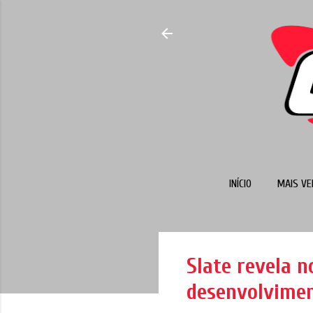
INÍCIO
MAIS VE
Slate revela 
desenvolvimen