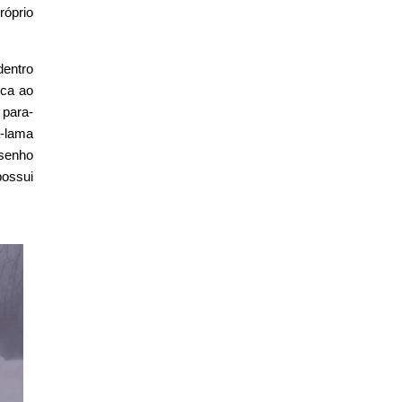
róprio
dentro
rca ao
 para-
a-lama
esenho
possui