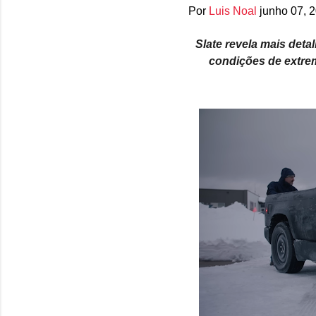
Por
Luis Noal
junho 07, 
Slate revela mais deta
condições de extrem