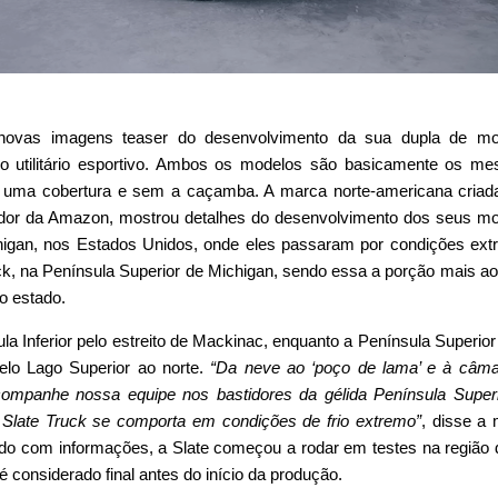
 novas imagens teaser do desenvolvimento da sua dupla de mo
 o utilitário esportivo. Ambos os modelos são basicamente os m
ma cobertura e sem a caçamba. A marca norte-americana criada
ndador da Amazon, mostrou detalhes do desenvolvimento dos seus m
higan, nos Estados Unidos, onde eles passaram por condições ex
ck, na Península Superior de Michigan, sendo essa a porção mais ao
o estado.
la Inferior pelo estreito de Mackinac, enquanto a Península Superior
pelo Lago Superior ao norte.
“Da neve ao ‘poço de lama’ e à câm
ompanhe nossa equipe nos bastidores da gélida Península Super
Slate Truck se comporta em condições de frio extremo”
, disse a
rdo com informações, a Slate começou a rodar em testes na região
é considerado final antes do início da produção.