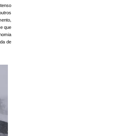
ntenso
outros
mento,
se que
onomia
da de