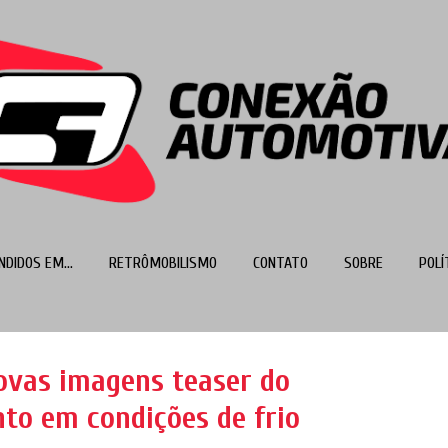
Pular para o conteúdo principal
NDIDOS EM...
RETRÔMOBILISMO
CONTATO
SOBRE
POLÍ
MAIS…
TOP 100
novas imagens teaser do
to em condições de frio