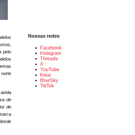
Nossas redes
delos
esmos,
Facebook
 pelo
Instagram
Threads
odelos
X
tremas
YouTube
 norte
Kwai
BlueSky
TikTok
 ainda
ara de
ior de
 marca
 desde